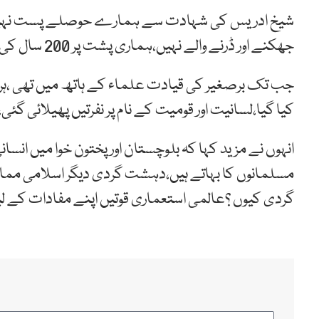
شیخ ادریس کی شہادت سے ہمارے حوصلے پست نہیں ہو
جھکنے اور ڈرنے والے نہیں،ہماری پشت پر 200 سال کی طویل تاریخ ہے۔
جب تک برصغیر کی قیادت علماء کے ہاتھ میں تھی ،ہر 
کیا گیا،لسانیت اور قومیت کے نام پر نفرتیں پھیلائی گئی،
انہوں نے مزید کہا کہ بلوچستان اور پختون خوا میں انسانی 
مسلمانوں کا بہاتے ہیں،دہشت گردی دیگر اسلامی مما
گردی کیوں ؟عالمی استعماری قوتیں اپنے مفادات کے 