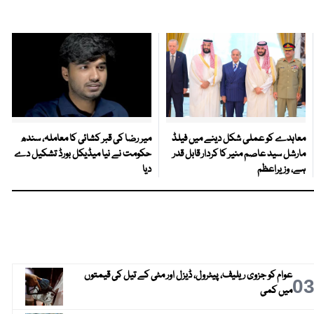
معاہدے کو عملی شکل دینے میں فیلڈ
میر رضا کی قبر کشائی کا معاملہ، سندھ
مارشل سید عاصم منیر کا کردار قابل قدر
حکومت نے نیا میڈیکل بورڈ تشکیل دے
ہے، وزیراعظم
دیا
عوام کو جزوی ریلیف، پیٹرول، ڈیزل اور مٹی کے تیل کی قیمتوں
0
میں کمی