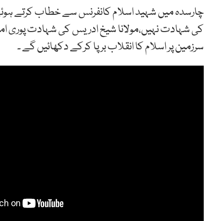
چارسدہ میں شہید اسلام کانفرنس سے خطاب کرتے ہوئے 
کی شہادت نہیں،مولانا شیخ ادریس کی شہادت پوری امت
سرزمین پر اسلام کا انقلاب برپا کرکے دکھائیں گے ۔