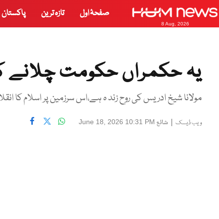
صفحۂ اول
تازہ ترین
پاکستان
8 Aug, 2026
یہ حکمراں حکومت چلانے ک
مولانا شیخ ادریس کی روح زند ہ ہے،اس سرزمین پر اسلام کا انق
|
شائع
June 18, 2026 10:31 PM
ویب ڈیسک