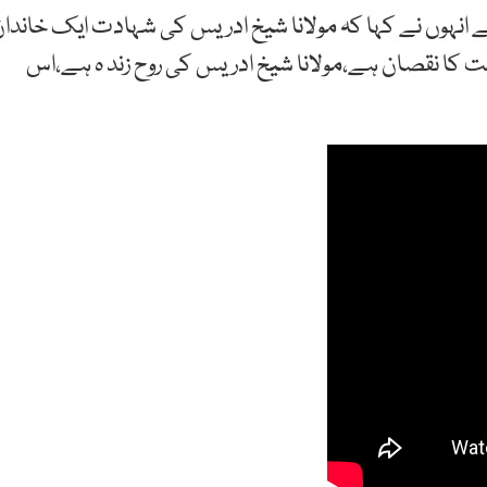
انہوں نے کہا کہ مولانا شیخ ادریس کی شہادت ایک خاندا
 کا نقصان ہے،مولانا شیخ ادریس کی روح زند ہ ہے،اس