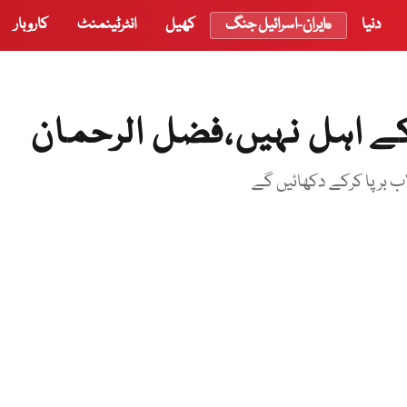
دنیا
ایران-اسرائیل جنگ
کھیل
انٹرٹینمنٹ
کاروبار
ے اہل نہیں،فضل الرحمان
لاب برپا کرکے دکھائیں گے