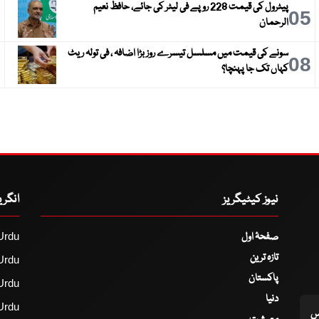
پیٹرول کی قیمت 228 روپے فی لیٹر کی جائے، حافظ نعیم
6
05
الرحمان
سونے کی قیمت میں مسلسل تیسرے روز بڑا اضافہ ، فی تولہ ریٹ
9
08
کہاں تک جا پہنچا؟
نیوز کیٹیگریز
انگر
صفحۂ اول
Urdu
تازہ ترین
Urdu
پاکستان
Urdu
دنیا
Urdu
اس