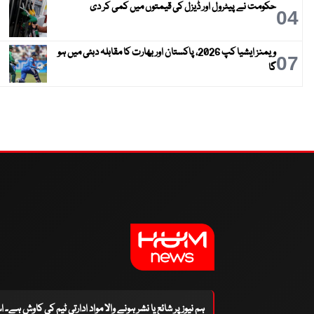
حکومت نے پیٹرول اور ڈیزل کی قیمتوں میں کمی کر دی
04
ویمنز ایشیا کپ 2026، پاکستان اور بھارت کا مقابلہ دبئی میں ہو
07
گا
ہم نیوز پر شائع یا نشر ہونے والا مواد ادارتی ٹیم کی کاوش ہے۔ 