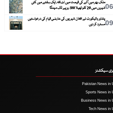
ملک بھر میں آٹے کی قیمت میں اضافہ، ایک ہفتے میں کئی
0
شہروں میں 20 کلو تھیلا 100 روپے تک مہنگا
پشاور ہائیکورٹ نے افغان شہریوں کی عارضی قیام کی درخواستیں
0
مسترد کر دیں
یزی سیکشنز
Pakistan News in 
Sports News in 
Business News in 
Tech News in 