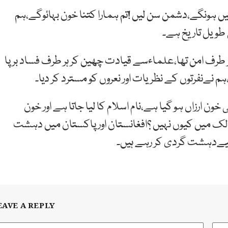
نگے،دشمن سن لیں !تم ہمارا کتنا خون بہائوگے،ہم
طرف امن تھا،علماءسے قیادت چھین کر ہر طرف فساد برپا
ہم نےنفرتوں کے نظریات اور نعروں کو مسترد کر دیا۔
خون ارزاں ہو گیا ہے،نام اسلام کا لیا جاتا ہے اور خون
لک میں کیوں نہیں ؟افغانستان اور پاکستان میں دہشت
لیےدہشت گردی کر رہے ہیں۔
EAVE A REPLY