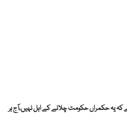
ے کہ یہ حکمراں حکومت چلانے کے اہل نہیں،آج ہر