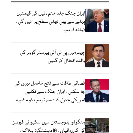
ایران جنگ جلد ختم ، تیل کی قیمتیں
پہلے سے بھی نچلی سطح پر آئیں گی ،
ڈونلڈ ٹرمپ
چیئرمین پی ٹی آئی بیرسٹر گوہر کی
والدہ انتقال کر گئیں
فضائی طاقت سے فتح حاصل نہیں کی
جا سکتی ، ایران جنگ سے نکلیں ،
امریکی جنرل کا صدر ٹرمپ کو مشورہ
ہنگو اور بلوچستان میں سکیورٹی فورسز
کی کارروائیاں ، 10دہشتگرد ہلاک ،