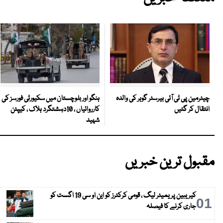
ہنگو اور بلوچستان میں سکیورٹی فورسز کی
چیئرمین پی ٹی آئی بیرسٹر گوہر کی والدہ
کارروائیاں ، 10دہشتگرد ہلاک ، کیپٹن
انتقال کر گئیں
شہید
مقبول ترین خبریں
کیریبین پریمیئر لیگ ، قومی کرکٹرز کو این او سی 19 اگست کو
01
جاری کرنے کا فیصلہ