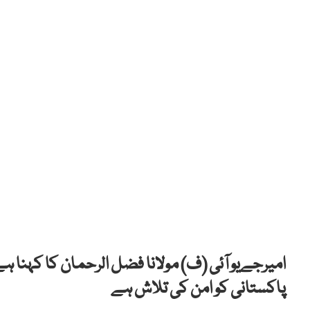
امیرجےیو آئی (ف) مولانا فضل الرحمان کا کہنا ہ
پاکستانی کو امن کی تلاش ہے