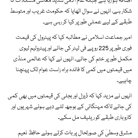
اضافہ ہو رہا ہے جبکہ عام آدمی شدید معاشی مشکلات کا
شکار ہے، انہوں نے سوال اٹھایا کہ حکومت غریب اور متوسط
طبقے کے لیے عملی طور پر کیا کر رہی ہے۔
امیر جماعت اسلامی نے مطالبہ کیا کہ پیٹرول کی قیمت
فوری طور پر 225 روپے فی لیٹر کی جائے اور پیٹرولیم لیوی
مکمل طور پر ختم کی جائے۔ انہوں نے کہا کہ عالمی منڈی
میں قیمتوں میں کمی کا فائدہ براہ راست عوام تک پہنچنا
چاہیے۔
انہوں نے مزید کہا کہ ڈیزل اور بجلی کی قیمتوں میں بھی کمی
کی جائے تاکہ مہنگائی کے بوجھ تلے دبے ہوئے شہریوں اور
کاروباری طبقے کو ریلیف مل سکے۔
مشرق وسطیٰ کی صورتحال پر بات کرتے ہوئے حافظ نعیم