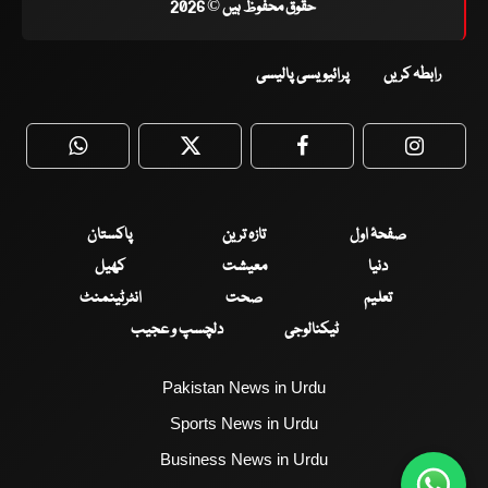
حقوق محفوظ ہیں © 2026
رابطہ کریں
پرائیویسی پالیسی
WhatsApp
Twitter
Facebook
Faceboo
صفحۂ اول
تازہ ترین
پاکستان
دنیا
معیشت
کھیل
تعلیم
صحت
انٹرٹینمنٹ
ٹیکنالوجی
دلچسپ و عجیب
Pakistan News in Urdu
Sports News in Urdu
Business News in Urdu