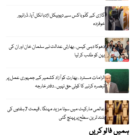
گاڑی کے گلَو باکس سے دیوہیکل اژدہا نکل آیا، ڈرائیور
خوفزدہ
دھوکا دہی کیس ، بھارتی عدالت نے سلمان خان اور ان کی
بہن کو طلب کر لیا
الزامات مسترد ، بھارت کو آزاد کشمیر کے جمہوری عمل پر
تبصرہ کرنے کا کوئی حق نہیں ، دفتر خارجہ
عالمی مارکیٹ میں سونا مزید مہنگا ، قیمت 7 ہفتوں کی
بلند ترین سطح پر پہنچ گئی
ہمیں فالو کریں