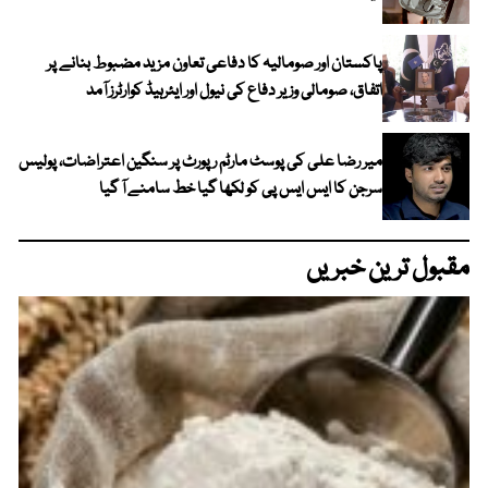
پاکستان اور صومالیہ کا دفاعی تعاون مزید مضبوط بنانے پر
اتفاق، صومالی وزیر دفاع کی نیول اور ایئرہیڈ کوارٹرز آمد
میر رضا علی کی پوسٹ مارٹم رپورٹ پر سنگین اعتراضات، پولیس
سرجن کا ایس ایس پی کو لکھا گیا خط سامنے آ گیا
مقبول ترین خبریں