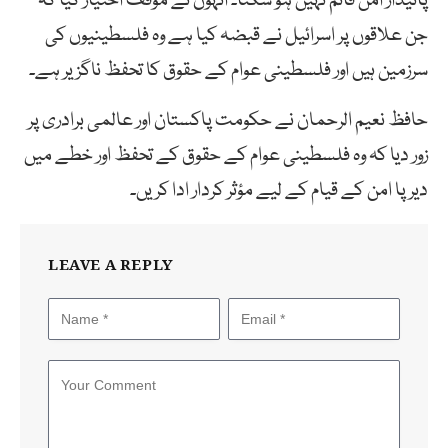
پائیدار امن قائم نہیں ہو سکتا۔ انہوں نے مؤقف اختیار کیا کہ
جن علاقوں پر اسرائیل نے قبضہ کیا ہے وہ فلسطینیوں کی
سرزمین ہیں اور فلسطینی عوام کے حقوق کا تحفظ ناگزیر ہے۔
حافظ نعیم الرحمان نے حکومت پاکستان اور عالمی برادری پر
زور دیا کہ وہ فلسطینی عوام کے حقوق کے تحفظ اور خطے میں
دیرپا امن کے قیام کے لیے مؤثر کردار ادا کریں۔
LEAVE A REPLY