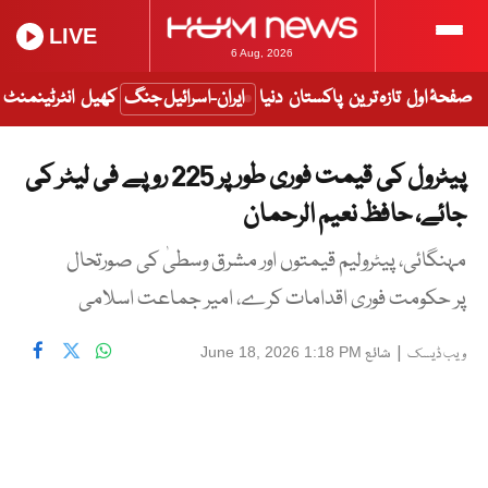
LIVE
6 Aug, 2026
صفحۂ اول
تازہ ترین
پاکستان
دنیا
ایران-اسرائیل جنگ
کھیل
انٹرٹینمنٹ
پیٹرول کی قیمت فوری طور پر 225 روپے فی لیٹر کی
جائے، حافظ نعیم الرحمان
مہنگائی، پیٹرولیم قیمتوں اور مشرق وسطیٰ کی صورتحال
پر حکومت فوری اقدامات کرے، امیر جماعت اسلامی
|
شائع
June 18, 2026 1:18 PM
ویب ڈیسک