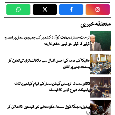
WhatsApp
Twitter
Facebook
Faceboo
متعلقہ خبریں
الزامات مسترد ، بھارت کو آزاد کشمیر کے جمہوری عمل پر تبصرہ
کرنے کا کوئی حق نہیں ، دفتر خارجہ
جائیکا کے صدر کی احسن اقبال سے ملاقات، ترقیاتی تعاون کو
وسعت دینے پر اتفاق
لاانفورسمنٹ انویسٹی گیشن سنٹر کے قیام کیلئے پائلٹ
پراجیکٹ شروع کرنے کا فیصلہ
پیٹرول مہنگا، ڈیزل سستا، حکومت نے نئی قیمتوں کا اعلان کر
دیا