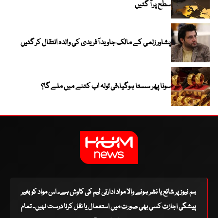
سطح پر آ گئیں
پشاور زلمی کے مالک جاوید آفریدی کی والدہ انتقال کر گئیں
سونا پھر سستا ہوگیا،فی تولہ اب کتنے میں ملے گا؟
ہم نیوز پر شائع یا نشر ہونے والا مواد ادارتی ٹیم کی کاوش ہے۔ اس مواد کو بغیر
پیشگی اجازت کسی بھی صورت میں استعمال یا نقل کرنا درست نہیں۔ تمام