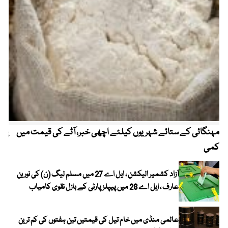
مہنگائی کے ستائے شہریوں کیلئے اچھی خبر، آٹے کی قیمت میں
پیٹ
کمی
آزاد کشمیر الیکشن ، ایل اے 27 میں مسلم لیگ (ن) کی نورین
عارف ، ایل اے 28 میں پیپلز پارٹی کے بازل نقوی کامیاب
عالمی منڈی میں خام تیل کی قیمتیں تین ہفتوں کی کم ترین