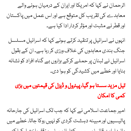
الرحمان نے کہا کہ امریکا اور ایران کے درمیان ہونے والے
معاہدے کی تقریب کل متوقع ہے اور اس عمل میں پاکستان
اور قطر نے مثبت اور مؤثر کردار ادا کیا ہے۔
انہوں نے اسرائیل پر تنقید کرتے ہوئے کہا کہ اسرائیل مسلسل
جنگ بندی معاہدوں کی خلاف ورزی کر رہا ہے۔ ان کے بقول
اسرائیل نے لبنان پر حملے کرکے ہزاروں بے گناہ افراد کو نشانہ
بنایا اور خطے میں کشیدگی کو ہوا دی۔
تیل مزید سستا ہو گیا، پیٹرول و ڈیزل کی قیمتوں میں بڑی
کمی کا امکان
امیر جماعت اسلامی نے کہا کہ جب تک اسرائیل کی جارحانہ
پالیسیوں اور مبینہ دہشت گردی کو نہیں روکا جاتا، خطے میں