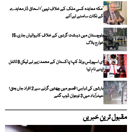
‘مکہ معاہدہ کسی ملک کے خلاف نہیں’؛ اسحاق ڈار معاہدے
کے نکات سامنے لے آئے
بلوچستان میں دہشت گردوں کے خلاف کارروائیاں جاری، 15
خوارج ہلاک
ای اسپورٹس ورلڈ کپ؛ پاکستان کے محمد زبیر نے ٹیکن 8 ٹائٹل
اپنے نام لیا
بارشوں کی تباہی؛ قصور میں چھتیں گرنے سے 2 افراد جاں بحق؛
حیدرآباد میں 3 نوجوان ڈوب گئے
مقبول ترین خبریں