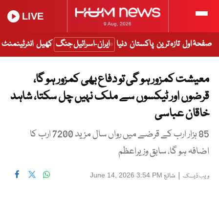
LIVE
9 Aug, 2026
صفحۂ اول
تازہ ترین
پاکستان
دنیا
ایران-اسرائیل جنگ
کھیل
انٹرٹینمنٹ
معیشت کمزور ہو گی تو دفاع بھی کمزور ہو گا،
قرضوں اور ٹیکسوں سے ملک نہیں چل سکتا، شاہد
خاقان عباسی
85 ہزار ارب کے قرضے میں رواں سال مزید 7200 ارب کا
اضافہ ہو گا، سابق وزیراعظم
|
شائع
June 14, 2026 3:54 PM
ویب ڈیسک