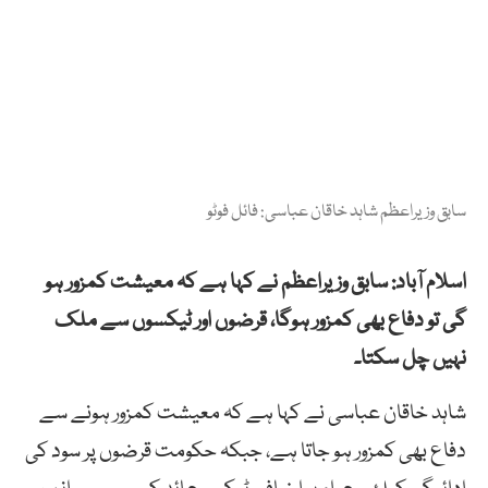
سابق وزیراعظم شاہد خاقان عباسی: فائل فوٹو
اسلام آباد: سابق وزیراعظم نے کہا ہے کہ معیشت کمزور ہو
گی تو دفاع بھی کمزور ہوگا، قرضوں اور ٹیکسوں سے ملک
نہیں چل سکتا۔
شاہد خاقان عباسی نے کہا ہے کہ معیشت کمزور ہونے سے
دفاع بھی کمزور ہو جاتا ہے، جبکہ حکومت قرضوں پر سود کی