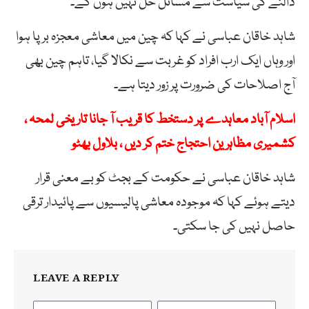
ڈالنے کی سیاست سے مسائل حل نہیں ہوں گے۔
شاہد خاقان عباسی نے کہا کہ چین میں معاشی معجزہ برپا ہوا
اور وہاں ایک ارب افراد کو غربت سے نکالا گیا، تاہم چین بھی
آج اصلاحات کی ضرورت پر زور دیتا ہے۔
اسلام آباد معاہدے پر دستخط کا قریب آ جانا تاریخی لمحہ ،
کشمیری مظاہرین احتجاج ختم کر دیں ، بلاول بھٹو
شاہد خاقان عباسی نے حکومت کے بجٹ کو بے معنی قرار
دیتے ہوئے کہا کہ موجودہ معاشی پالیسیوں سے پائیدار ترقی
حاصل نہیں کی جا سکتی۔
LEAVE A REPLY