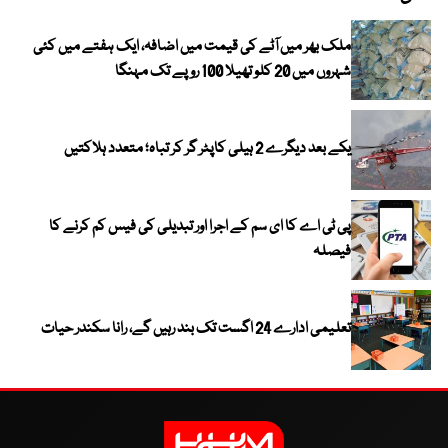
ملک بھر میں آٹے کی قیمت میں اضافہ، ایک ہفتے میں کئی
شہروں میں 20 کلو تھیلا 100 روپے تک مہنگا
یکے بعد دیگرے 2 ہیلی کاپٹر گر کر تباہ؛ متعدد ہلاکتیں
پی ٹی اے کا ای سم کے اجرا اور تبدیلی کی فیس کم کرنے کا
فیصلہ
تعلیمی ادارے 24 اگست تک بند رہیں گے، رانا سکندر حیات