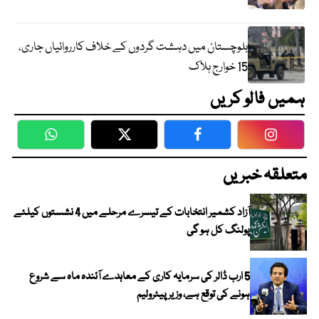
بلوچستان میں دہشت گردوں کے خلاف کارروائیاں جاری،
15 خوارج ہلاک
ہمیں فالو کریں
WhatsApp
Twitter
Facebook
Faceboo
متعلقہ خبریں
آزاد کشمیر انتخابات کے تیسرے مرحلے میں 4 نشستوں کیلئے
پولنگ کل ہو گی
5 ارب ڈالر کی سرمایہ کاری کے معاہدے آئندہ ماہ سے شروع
ہونے کی توقع ہے، وزیر پیٹرولیم