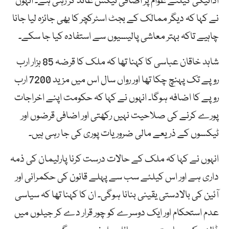
ادائیگی کیلئے عوام پر اضافی ٹیکس عائد کر رہی ہے۔ انہوں
نے کہا کہ دیگر ممالک کے بجٹ اسٹرکچر کا بھی جائزہ لیا جانا
چاہیے تاکہ بہتر معاشی پالیسیوں سے استفادہ کیا جا سکے۔
شاہد خاقان عباسی کا کہنا تھا کہ ملک کا قرضہ 85 ہزار ارب
روپے تک پہنچ چکا تھا اور رواں سال اس میں مزید 7200 ارب
روپے کا اضافہ ہوگا۔ انہوں نے کہا کہ حکومت اپنے اخراجات
پورے کرنے کی صلاحیت نہیں رکھتی اور اضافی قرضوں اور
ٹیکسوں کے ذریعے مالی ضروریات پوری کی جا رہی ہیں۔
انہوں نے کہا کہ ملک کے حالات درست کرنا پارلیمان کی ذمہ
داری ہے اور اس کیلئے سب سے پہلے قانون کی حکمرانی اور
آئین کی بالادستی یقینی بنانا ہوگی۔ ان کا کہنا تھا کہ سیاسی
عدم استحکام اور ایک دوسرے کو چور قرار دے کر جیلوں میں