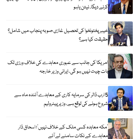
کرنے دیگا، نیتن یاہو
خیبر پختونخوا کی تحصیل غازی صوبہ پنجاب میں شامل؟
حقیقت کیا ہے؟
امریکا کی جانب سے عبوری معاہدے کی خلاف ورزی تک
بات چیت نہیں ہو گی، ایرانی وزیر خارجہ
5 ارب ڈالر کی سرمایہ کاری کے معاہدے آئندہ ماہ سے
شروع ہونے کی توقع ہے، وزیر پیٹرولیم
‘مکہ معاہدہ کسی ملک کے خلاف نہیں’؛ اسحاق ڈار
معاہدے کے نکات سامنے لے آئے