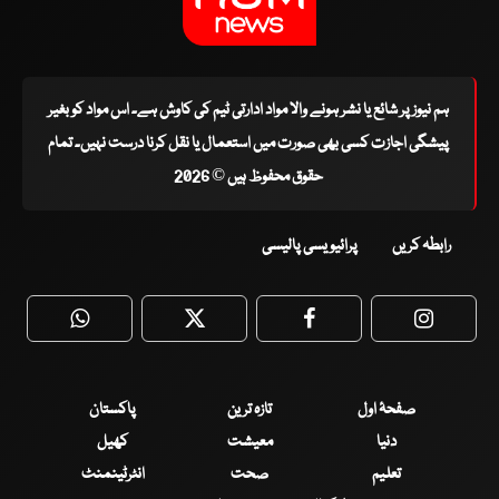
ہم نیوز پر شائع یا نشر ہونے والا مواد ادارتی ٹیم کی کاوش ہے۔ اس مواد کو بغیر
پیشگی اجازت کسی بھی صورت میں استعمال یا نقل کرنا درست نہیں۔ تمام
حقوق محفوظ ہیں © 2026
رابطہ کریں
پرائیویسی پالیسی
WhatsApp
Twitter
Facebook
Faceboo
صفحۂ اول
تازہ ترین
پاکستان
دنیا
معیشت
کھیل
تعلیم
صحت
انٹرٹینمنٹ