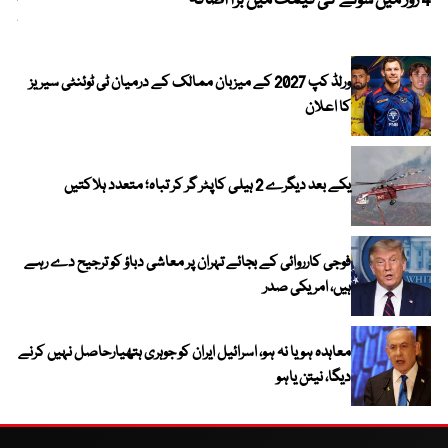
4 روز میں سونے کی قیمت میں بڑا اضافہ
خیب
کیا
ورلڈ کپ 2027 کے میزبان ممالک کے درمیان ٹی ٹوئنٹی سیریز
کا اعلان
یکے بعد دیگرے 2 ہیلی کاپٹر گر کر تباہ؛ متعدد ہلاکتیں
فوجی کارروائی کے بجائے تہران پر معاشی دباؤ کو ترجیح دے رہے
ہیں، امریکی صدر
معاہدہ ہو یا نہ ہو، اسرائیل ایران کو جوہری ہتھیارحاصل نہیں کرنے
دیگا، نیتن یاہو