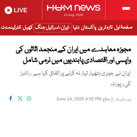
LIVE
10 Aug, 2026
صفحۂ اول
تازہ ترین
پاکستان
دنیا
ایران-اسرائیل جنگ
کھیل
انٹرٹینمنٹ
مجوزہ معاہدے میں ایران کے منجمد اثاثوں کی
واپسی اور اقتصادی پابندیوں میں نرمی شامل
ایران نے جوہری ہتھیار تیار نہ کرنے پر اتفاق کیا ہے ، رائٹرز
کی رپورٹ
|
شائع
June 14, 2026 4:02 PM
ویب ڈیسک