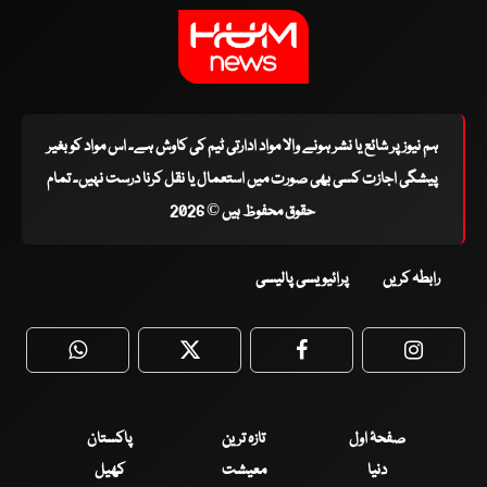
ہم نیوز پر شائع یا نشر ہونے والا مواد ادارتی ٹیم کی کاوش ہے۔ اس مواد کو بغیر
پیشگی اجازت کسی بھی صورت میں استعمال یا نقل کرنا درست نہیں۔ تمام
حقوق محفوظ ہیں © 2026
رابطہ کریں
پرائیویسی پالیسی
WhatsApp
Twitter
Facebook
Faceboo
صفحۂ اول
تازہ ترین
پاکستان
دنیا
معیشت
کھیل