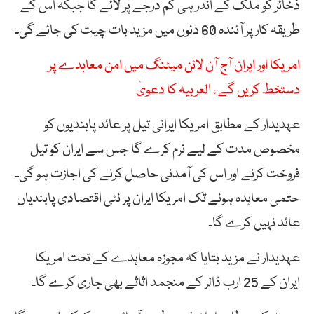
ذخائر کو ملک کے اندر ہی کم درجے پر لائے گا جبکہ اس کے
طریقہ کار پر آئندہ 60 دنوں میں مزید بات چیت کی جائے گی۔
امریکا اور ایران آج آن لائن میٹنگ میں امن معاہدے پر
دستخط کریں گے ، العربیہ کا دعویٰ
عہدیدار کے مطابق امریکا ایرانی تیل پر عائد پابندیوں کو
مخصوص مدت کے لیے نرم کرے گا جس سے ایران کو تیل
فروخت کرنے اور اس کی آمدنی حاصل کرنے کی اجازت ہو گی۔
حتمی معاہدہ ہونے تک امریکا ایران پر نئی اقتصادی پابندیاں
عائد نہیں کرے گا۔
عہدیدار نے مزید بتایا کہ مجوزہ معاہدے کے تحت امریکا
ایران کے 25 ارب ڈالر کے منجمد اثاثے بھی جاری کرے گا۔