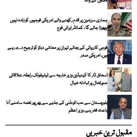
مقتول کے والد
ہماری سرزمین پر قدم رکھنے والے امریکی فوجیوں کو زندہ نہیں
چھوڑا جائے گا ، کمانڈر ایرانی فوج
فوجی کارروائی کے بجائے تہران پر معاشی دباؤ کو ترجیح دے رہے
ہیں، امریکی صدر
اسحاق ڈار کا کینیڈین وزیر خارجہ سے ٹیلیفونک رابطہ، علاقائی
صورتحال پر تبادلہ خیال
بلوچستان سے حب الوطنی کے جذبے سے بھرپور نغمہ سامنے آنا
باعث فخر ہے، وزیر اعظم
مقبول ترین خبریں