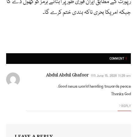
رپورٹ کے مطابق ایران فوری طور پر آبنائے ہرمز کو کھول دے گا
جبکہ امریکا بحری ناکہ بندی ختم کرے گا۔
COMMENT
1
Abdul Abdul Ghafoor
on
June 15, 2026 11:20 am
Good news world heading towards peace.
Thanks God
REPLY
LEAVE A REPLY