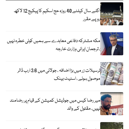
اگلے سال کیلئے 40 روزہ حج اسکیم کا پیکیج 12 لاکھ
روپے مقرر
مکہ مشترکہ دفاعی معاہدے سے ہمیں کوئی خطرہ نہیں
، ترجمان ایرانی وزارت خارجہ
ترسیلات زر میں بڑا اضافہ ، جولائی میں 3.6 ارب ڈالر
موصول ہوئے ، اسٹیٹ بینک
میر رضا کیس میں جوڈیشل کمیشن کے قیام پر رضامند
نہیں، مقتول کے والد