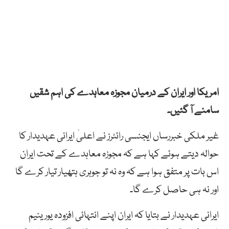
امریکا اور ایران کے درمیان مجوزہ معاہدے کی اہم شقیں
سامنے آ گئیں۔
غیر ملکی خبررساں ایجنسی رائٹرز نے اعلیٰ ایرانی عہدیدار کا
حوالہ دیتے ہوئے کہا ہے کہ مجوزہ معاہدے کے تحت ایران
اس بات پر متفق ہوا ہے کہ وہ نہ تو جوہری ہتھیار تیار کرے گا
اور نہ ہی حاصل کرے گا۔
ایرانی عہدیدار نے بتایا کہ ایران اپنے انتہائی افزودہ یورینیم