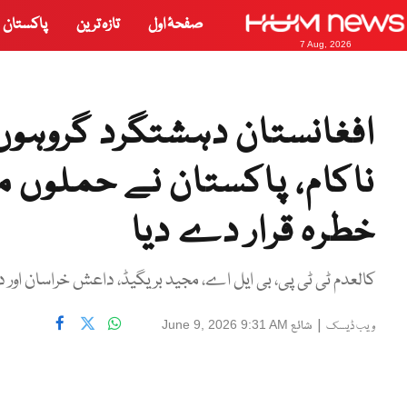
صفحۂ اول
تازہ ترین
پاکستان
7 Aug, 2026
افغانستان دہشتگرد گروہوں 
ناکام، پاکستان نے حملوں 
خطرہ قرار دے دیا
کالعدم ٹی ٹی پی، بی ایل اے، مجید بریگیڈ، داعش خراسان اور دی
|
شائع
June 9, 2026 9:31 AM
ویب ڈیسک