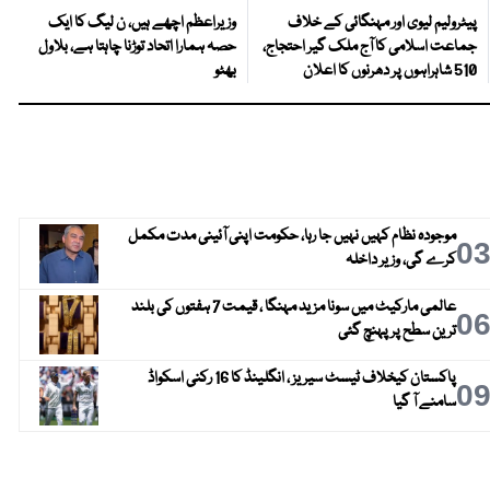
پیٹرولیم لیوی اور مہنگائی کے خلاف
وزیراعظم اچھے ہیں، ن لیگ کا ایک
جماعت اسلامی کا آج ملک گیر احتجاج،
حصہ ہمارا اتحاد توڑنا چاہتا ہے، بلاول
510 شاہراہوں پر دھرنوں کا اعلان
بھٹو
موجودہ نظام کہیں نہیں جا رہا، حکومت اپنی آئینی مدت مکمل
0
کرے گی، وزیر داخلہ
عالمی مارکیٹ میں سونا مزید مہنگا ، قیمت 7 ہفتوں کی بلند
0
ترین سطح پر پہنچ گئی
پاکستان کیخلاف ٹیسٹ سیریز ، انگلینڈ کا 16 رکنی اسکواڈ
0
سامنے آ گیا