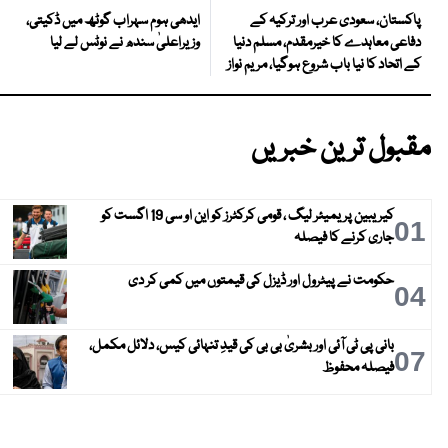
ایدھی ہوم سہراب گوٹھ میں ڈکیتی،
پاکستان، سعودی عرب اور ترکیہ کے
وزیراعلیٰ سندھ نے نوٹس لے لیا
دفاعی معاہدے کا خیرمقدم، مسلم دنیا
کے اتحاد کا نیا باب شروع ہوگیا، مریم نواز
مقبول ترین خبریں
کیریبین پریمیئر لیگ ، قومی کرکٹرز کو این او سی 19 اگست کو
01
جاری کرنے کا فیصلہ
حکومت نے پیٹرول اور ڈیزل کی قیمتوں میں کمی کر دی
04
بانی پی ٹی آئی اور بشریٰ بی بی کی قیدِ تنہائی کیس، دلائل مکمل،
07
فیصلہ محفوظ