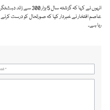
عاصم افتخار نے خبردار کیا کہ صورتحال کو درست کرنے ک
رہا ہے۔