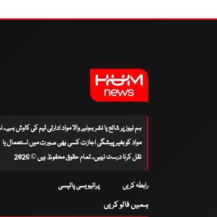
ہم نیوز پر شائع یا نشر ہونے والا مواد ادارتی ٹیم کی کاوش ہے۔ 
مواد کو بغیر پیشگی اجازت کسی بھی صورت میں استعمال یا
نقل کرنا درست نہیں۔ تمام حقوق محفوظ ہیں © 2026
رابطہ کریں
پرائیویسی پالیسی
ہمیں فالو کریں