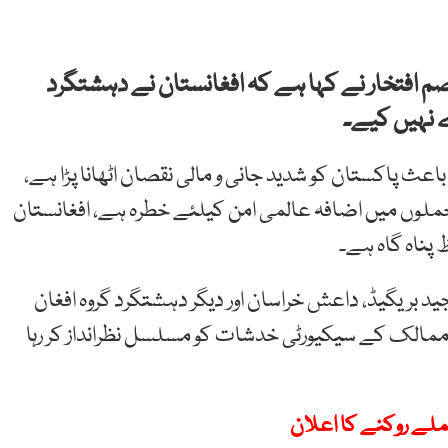
 افتخار نے کہا ہے کہ افغانستان نے دہشتگرد
 نہیں کیے۔
عث پاکستان کو شدید جانی و مالی نقصان اٹھانا پڑا ہے،
ملوں میں اضافہ عالمی امن کیلئے خطرہ ہے، افغانستان
پناہ گاہ ہے۔
ید بریگیڈ، داعش خراسان اور دیگر دہشتگرد گروہ افغان
گر ممالک کے سیکیورٹی خدشات کو مسلسل نظرانداز کر رہا
ملے روکنے کا اعلان