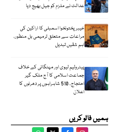
عدالت نے ملزم کو جیل بھیج دیا
خیبرپختونخوا اسمبلی کا اراکین کی
مراعات سے متعلق ترمیمی بل منظور،
اہم شقیں تبدیل
پیٹرولیم لیوی اور مہنگائی کے خلاف
جماعت اسلامی کا آج ملک گیر
احتجاج، 510 شاہراہوں پر دھرنوں کا
اعلان
ہمیں فالو کریں