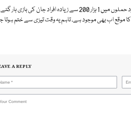
انہوں نے کہا کہ گزشتہ سال 5 ہزار 300 سے زائد دہشتگرد حملوں میں 1 ہزار 200 سے زیادہ افراد جان کی بازی ہار گئے
ا موقع اب بھی موجود ہے، تاہم یہ وقت تیزی سے ختم ہوتا جا
EAVE A REPLY