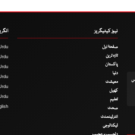
نیوز کیٹیگریز
انگر
صفحۂ اول
Urdu
تازہ ترین
Urdu
پاکستان
Urdu
دنیا
Urdu
اس
معیشت
Urdu
کھیل
Urdu
تعلیم
lish
صحت
انٹرٹینمنٹ
ٹیکنالوجی
دلچسپ و عجیب