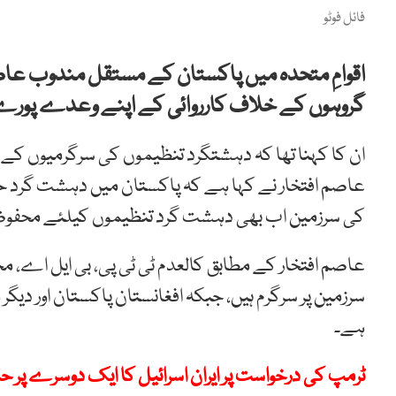
فائل فوٹو
اقوامِ متحدہ میں پاکستان کے مستقل مندوب عاصم
گروہوں کے خلاف کارروائی کے اپنے وعدے پورے
ان کا کہنا تھا کہ دہشتگرد تنظیموں کی سرگرمیوں کے با
عاصم افتخار نے کہا ہے کہ پاکستان میں دہشت گرد ح
کی سرزمین اب بھی دہشت گرد تنظیموں کیلئے محفوظ 
عاصم افتخار کے مطابق کالعدم ٹی ٹی پی، بی ایل اے، مج
سرزمین پر سرگرم ہیں، جبکہ افغانستان پاکستان اور دی
ہے۔
ٹرمپ کی درخواست پر ایران اسرائیل کا ایک دوسرے پر ح