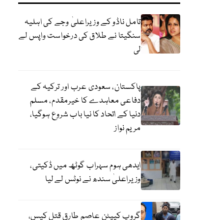
تامل ناڈو کے وزیراعلیٰ وجے کی اہلیہ
سنگیتا نے طلاق کی درخواست واپس لے
لی
پاکستان، سعودی عرب اور ترکیہ کے
دفاعی معاہدے کا خیرمقدم، مسلم
دنیا کے اتحاد کا نیا باب شروع ہوگیا،
مریم نواز
ایدھی ہوم سہراب گوٹھ میں ڈکیتی،
وزیراعلیٰ سندھ نے نوٹس لے لیا
گروپ کیپٹن عاصم طارق قتل کیس،