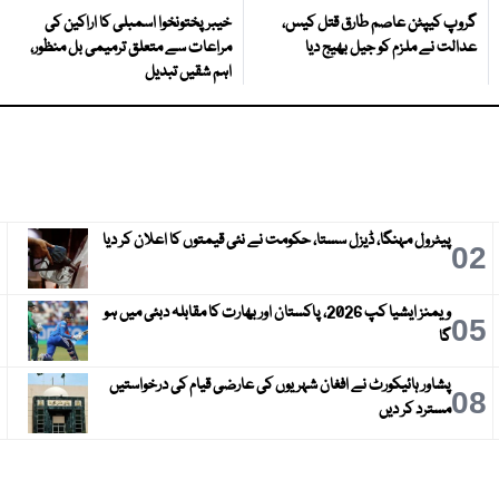
گروپ کیپٹن عاصم طارق قتل کیس،
خیبرپختونخوا اسمبلی کا اراکین کی
عدالت نے ملزم کو جیل بھیج دیا
مراعات سے متعلق ترمیمی بل منظور،
اہم شقیں تبدیل
پیٹرول مہنگا، ڈیزل سستا، حکومت نے نئی قیمتوں کا اعلان کر دیا
3
02
ویمنز ایشیا کپ 2026، پاکستان اور بھارت کا مقابلہ دبئی میں ہو
6
05
گا
پشاور ہائیکورٹ نے افغان شہریوں کی عارضی قیام کی درخواستیں
9
08
مسترد کر دیں