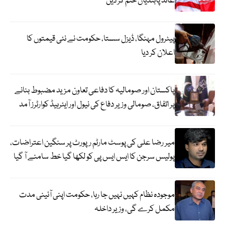
عائد پابندیاں ختم کر دیں
پیٹرول مہنگا، ڈیزل سستا، حکومت نے نئی قیمتوں کا
اعلان کر دیا
پاکستان اور صومالیہ کا دفاعی تعاون مزید مضبوط بنانے
پر اتفاق، صومالی وزیر دفاع کی نیول اور ایئرہیڈ کوارٹرز آمد
میر رضا علی کی پوسٹ مارٹم رپورٹ پر سنگین اعتراضات،
پولیس سرجن کا ایس ایس پی کو لکھا گیا خط سامنے آ گیا
موجودہ نظام کہیں نہیں جا رہا، حکومت اپنی آئینی مدت
مکمل کرے گی، وزیر داخلہ