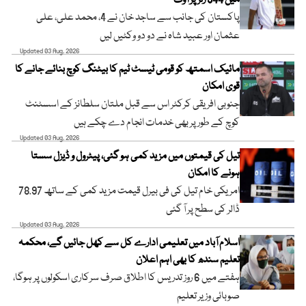
میں 344 رنز پر آؤٹ
پاکستان کی جانب سے ساجد خان نے 4، محمد علی، علی
عثمان اور عبید شاہ نے دو دو وکٹیں لیں
Updated 03 Aug, 2026
مائیک اسمتھ کو قومی ٹیسٹ ٹیم کا بیٹنگ کوچ بنائے جانے کا
قوی امکان
جنوبی افریقی کرکٹر اس سے قبل ملتان سلطانز کے اسسٹنٹ
کوچ کے طور پر بھی خدمات انجام دے چکے ہیں
Updated 03 Aug, 2026
تیل کی قیمتوں میں مزید کمی ہو گئی، پیٹرول و ڈیزل سستا
ہونے کا امکان
امریکی خام تیل کی فی بیرل قیمت مزید کمی کے ساتھ 78.97
ڈالر کی سطح پر آ گئی
Updated 03 Aug, 2026
اسلام آباد میں تعلیمی ادارے کل سے کھل جائیں گے، محکمہ
تعلیم سندھ کا بھی اہم اعلان
ہفتے میں 6 روز تدریس کا اطلاق صرف سرکاری اسکولوں پر ہوگا،
صوبائی وزیر تعلیم