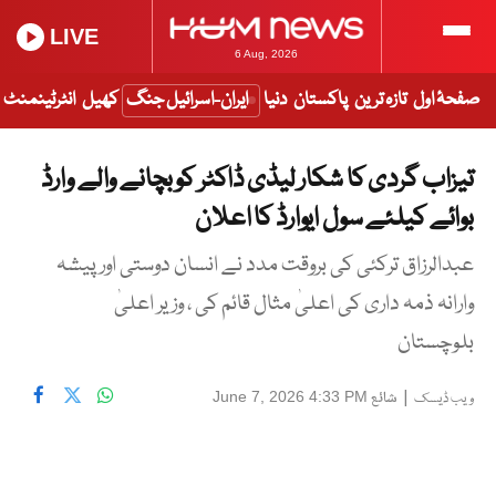
LIVE
6 Aug, 2026
صفحۂ اول
تازہ ترین
پاکستان
دنیا
ایران-اسرائیل جنگ
کھیل
انٹرٹینمنٹ
تیزاب گردی کا شکار لیڈی ڈاکٹر کو بچانے والے وارڈ
بوائے کیلئے سول ایوارڈ کا اعلان
عبدالرزاق ترکئی کی بروقت مدد نے انسان دوستی اورپیشہ
وارانہ ذمہ داری کی اعلیٰ مثال قائم کی ، وزیر اعلیٰ
بلوچستان
|
شائع
June 7, 2026 4:33 PM
ویب ڈیسک