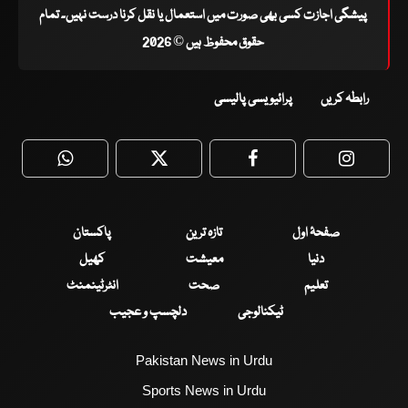
پیشگی اجازت کسی بھی صورت میں استعمال یا نقل کرنا درست نہیں۔ تمام
حقوق محفوظ ہیں © 2026
رابطہ کریں
پرائیویسی پالیسی
WhatsApp
Twitter
Facebook
Faceboo
صفحۂ اول
تازہ ترین
پاکستان
دنیا
معیشت
کھیل
تعلیم
صحت
انٹرٹینمنٹ
ٹیکنالوجی
دلچسپ و عجیب
Pakistan News in Urdu
Sports News in Urdu