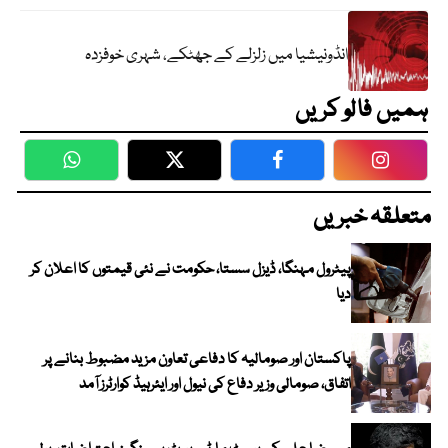
انڈونیشیا میں زلزلے کے جھٹکے، شہری خوفزدہ
ہمیں فالو کریں
WhatsApp
Twitter
Facebook
Faceboo
متعلقہ خبریں
پیٹرول مہنگا، ڈیزل سستا، حکومت نے نئی قیمتوں کا اعلان کر
دیا
پاکستان اور صومالیہ کا دفاعی تعاون مزید مضبوط بنانے پر
اتفاق، صومالی وزیر دفاع کی نیول اور ایئرہیڈ کوارٹرز آمد