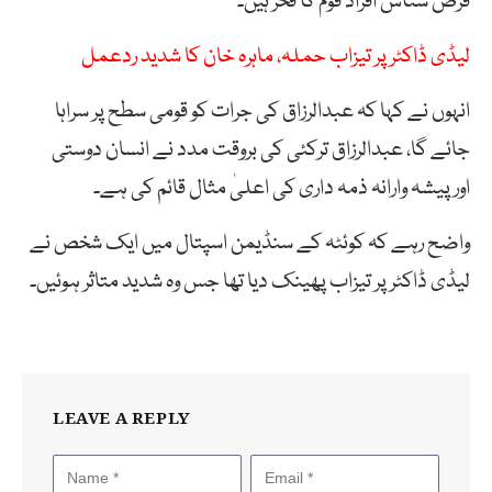
فرض شناس افراد قوم کا فخر ہیں۔
لیڈی ڈاکٹر پر تیزاب حملہ، ماہرہ خان کا شدید ردعمل
انہوں نے کہا کہ عبدالرزاق کی جرات کو قومی سطح پر سراہا
جائے گا، عبدالرزاق ترکئی کی بروقت مدد نے انسان دوستی
اورپیشہ وارانہ ذمہ داری کی اعلیٰ مثال قائم کی ہے۔
واضح رہے کہ کوئٹہ کے سنڈیمن اسپتال میں ایک شخص نے
لیڈی ڈاکٹر پر تیزاب پھینک دیا تھا جس وہ شدید متاثر ہوئیں۔
LEAVE A REPLY