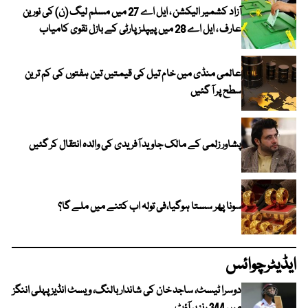
آزاد کشمیر الیکشن ، ایل اے 27 میں مسلم لیگ (ن) کی نورین
عارف ، ایل اے 28 میں پیپلز پارٹی کے بازل نقوی کامیاب
عالمی منڈی میں خام تیل کی قیمتیں تین ہفتوں کی کم ترین
سطح پر آ گئیں
پشاور زلمی کے مالک جاوید آفریدی کی والدہ انتقال کر گئیں
سونا پھر سستا ہوگیا،فی تولہ اب کتنے میں ملے گا؟
ایڈیٹرچوائس
دوسرا ٹیسٹ، ساجد خان کی شاندار بالنگ، ویسٹ انڈیز پہلی اننگز