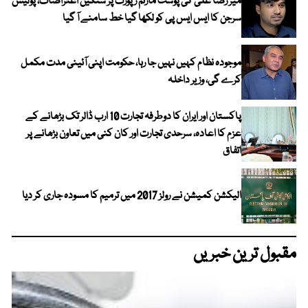
میر رضا علی کی پوسٹ مارٹم رپورٹ پر سنگین اعتراضات، پولیس
سرجن کا ایس ایس پی کو لکھا گیا خط سامنے آ گیا
موجودہ نظام کہیں نہیں جا رہا، حکومت اپنی آئینی مدت مکمل
کرے گی، وزیر داخلہ
پاکستان اور ایران کا دوطرفہ تجارت 10 ارب ڈالر تک بڑھانے کے
عزم کا اعادہ، سرحدی تجارت اور کان کنی میں تعاون بڑھانے پر
اتفاق
الیکشن کمیشن نے رولز 2017 میں ترمیم کا مسودہ جاری کر دیا
مقبول ترین خبریں