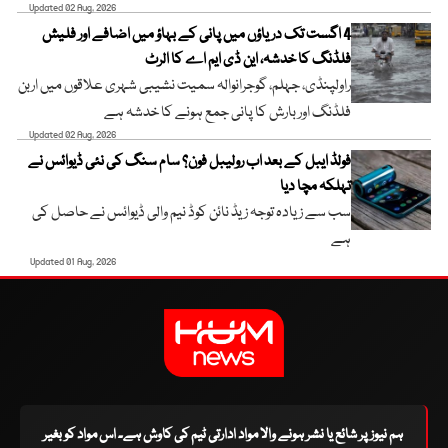
Updated 02 Aug, 2026
4 اگست تک دریاؤں میں پانی کے بہاؤ میں اضافے اور فلیش
فلڈنگ کا خدشہ، این ڈی ایم اے کا الرٹ
راولپنڈی، جہلم، گوجرانوالہ سمیت نشیبی شہری علاقوں میں اربن
فلڈنگ اور بارش کا پانی جمع ہونے کا خدشہ ہے
Updated 02 Aug, 2026
فولڈ ایبل کے بعد اب رولیبل فون؟ سام سنگ کی نئی ڈیوائس نے
تہلکہ مچا دیا
سب سے زیادہ توجہ زیڈ نائن کوڈ نیم والی ڈیوائس نے حاصل کی
ہے
Updated 01 Aug, 2026
ہم نیوز پر شائع یا نشر ہونے والا مواد ادارتی ٹیم کی کاوش ہے۔ اس مواد کو بغیر