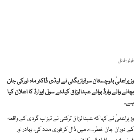
فوٹو: فائل
وزیراعلیٰ بلوچستان سرفراز بگٹی نے لیڈی ڈاکٹر ماہ نورکی جان
بچانے والے وارڈ بوائے عبدالرزاق کیلئے سول ایوارڈ کا اعلان کیا
ہے۔
وزیراعلیٰ نے کہا کہ عبدالرزاق ترکئی نے تیزاب گردی کے واقعہ
کے دوران جان خطرے میں ڈال کر فوری مدد کی، بہادر اور