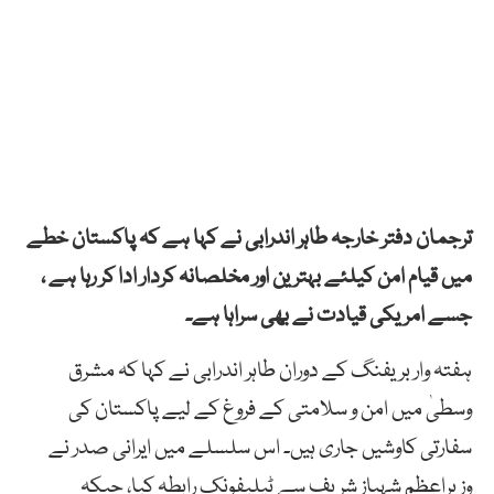
ترجمان دفتر خارجہ طاہر اندرابی نے کہا ہے کہ
پاکستان خطے
میں قیام امن کیلئے بہترین اور مخلصانہ کردار ادا کر رہا ہے ،
جسے امریکی قیادت نے بھی سراہا ہے۔
ہفتہ وار بریفنگ کے دوران طاہر اندرابی نے کہا کہ مشرق
وسطیٰ میں امن و سلامتی کے فروغ کے لیے پاکستان کی
سفارتی کاوشیں جاری ہیں۔ اس سلسلے میں ایرانی صدر نے
وزیراعظم شہباز شریف سے ٹیلیفونک رابطہ کیا، جبکہ