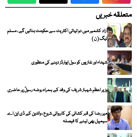
WhatsApp
Twitter
Facebook
Faceboo
متعلقہ خبریں
آزاد کشمیر میں دو تہائی اکثریت سے حکومت بنائیں گے ، مسلم
لیگ ( ن )
شہداء اور غازیوں کو سول ایوارڈز دینے کی منظوری
وزیر اعظم شہباز شریف کی وفد کے ہمراہ روضہ رسولؐ پر حاضری
میر رضا کی قبر کشائی کی کارروائی شروع ، والدین کے ڈی این اے
سیمپل بھی لینے کا فیصلہ