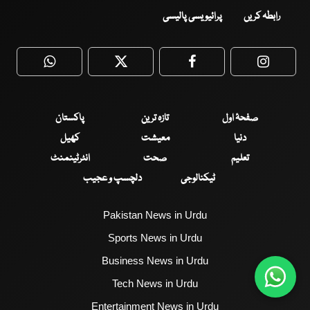
رابطہ کریں
پرائیویسی پالیسی
WhatsApp
Twitter
Facebook
Faceboo
صفحۂ اول
تازہ ترین
پاکستان
دنیا
معیشت
کھیل
تعلیم
صحت
انٹرٹینمنٹ
ٹیکنالوجی
دلچسپ و عجیب
Pakistan News in Urdu
Sports News in Urdu
Business News in Urdu
Tech News in Urdu
Entertainment News in Urdu