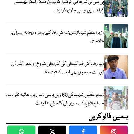
پی سی بی نے قومی کرکٹرز کو بیرون ملک لیگز کھیلنے
کیلئے این او سی جاری کر دیئے
وزیر اعظم شہباز شریف کی وفد کے ہمراہ روضہ رسولؐ پر
حاضری
میر رضا کی قبر کشائی کی کارروائی شروع ، والدین کے ڈی
این اے سیمپل بھی لینے کا فیصلہ
میجر طفیل شہید کی 68 ویں برسی ، مزار پر دعائیہ تقریب ،
مسلح افواج کے سربراہان کا خراج عقیدت
ہمیں فالو کریں