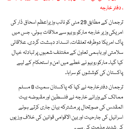
، دفتر خارجہ
ترجمان کے مطابق 29 مئی کو نائب وزیراعظم اسحاق ڈار کی
امریکی وزیر خارجہ مارکو روبیو سے ملاقات ہوئی، جس میں
پاک امریکا دوطرفہ تعلقات، انسداد دہشت گردی، علاقائی
سلامتی اور باہمی تعاون کے مختلف شعبوں پر تبادلہ خیال
کیا گیا۔ مارکو روبیو نے خطے میں امن و استحکام کے لیے
پاکستان کی کوششوں کو سراہا۔
ترجمان دفترخارجہ نے کہا کہ پاکستان سمیت 8 مسلم
ممالک کے وزرائے خارجہ نے فلسطین اور مقبوضہ بیت
المقدس کی صورتحال پر مشترکہ بیان جاری کرتے ہوئے
اسرائیل کی جارحیت اور بین الاقوامی قوانین کی خلاف ورزیوں
کی شدید مذمت کی ہے۔