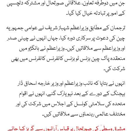
جن میں دوطرفہ تعاون، علاقائی صورتحال اور مشترکہ دلچسپی
کے امور پر تبادلہ خیال کیا گیا۔
ترجمان کے مطابق وزیراعظم شہباز شریف نے عوامی جمہوریہ
چین کی دعوت پر سرکاری دورہ کیا، جہاں انہوں نے چینی صدر
اور وزیراعظم سے ملاقاتیں کیں۔ وزیراعظم نے ہانگژو میں
منعقدہ پاک چین بزنس ٹو بزنس کانفرنس کانفرنس میں بھی
شرکت کی۔
انہوں نے بتایا کہ نائب وزیراعظم اور وزیر خارجہ اسحاق ڈار
بیجنگ کے دورے کے بعد نیویارک گئے، انہوں نے اقوام
متحدہ کی سلامتی کونسل کے اجلاس میں شرکت کی اور
مختلف عالمی رہنماؤں سے ملاقاتیں کیں۔
مشرق وسطیٰ کی صورتحال پر قیاس آرائیوں سے گریز کیا جائے