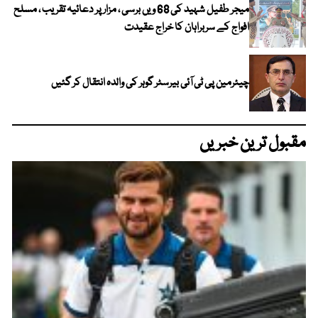
میجر طفیل شہید کی 68 ویں برسی ، مزار پر دعائیہ تقریب ، مسلح
افواج کے سربراہان کا خراج عقیدت
چیئرمین پی ٹی آئی بیرسٹر گوہر کی والدہ انتقال کر گئیں
مقبول ترین خبریں