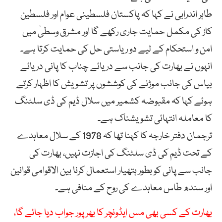
طاہر اندرابی نے کہا کہ پاکستان فلسطینی عوام اور فلسطین
کاز کی مکمل حمایت جاری رکھے گا اور مشرق وسطیٰ میں
امن و استحکام کے لیے دو ریاستی حل کی حمایت کرتا ہے۔
انہوں نے بھارت کی جانب سے دریائے چناب کا پانی دریائے
بیاس کی جانب موڑنے کی کوششوں پر تشویش کا اظہار کرتے
ہوئے کہا کہ مقبوضہ کشمیر میں سلال ڈیم کی ڈی سلٹنگ
کا معاملہ انتہائی تشویشناک ہے۔
ترجمان دفتر خارجہ کا کہنا تھا کہ 1978 کے سلال معاہدے
کے تحت ڈیم کی ڈی سلٹنگ کی اجازت نہیں، بھارت کی
جانب سے پانی کو بطور ہتھیار استعمال کرنا بین الاقوامی قوانین
اور سندھ طاس معاہدے کی روح کے منافی ہے۔
بھارت کے کسی بھی مس ایڈونچر کا بھرپور جواب دیا جائے گا،