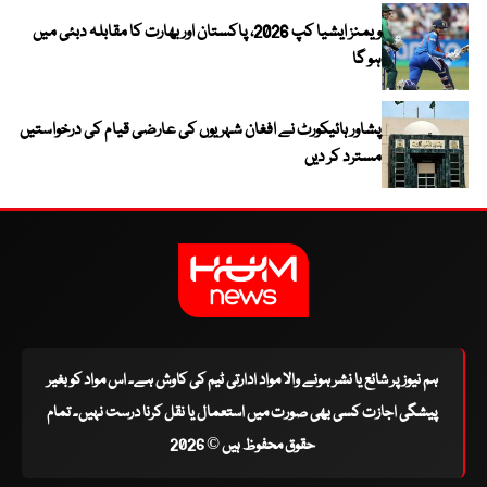
ویمنز ایشیا کپ 2026، پاکستان اور بھارت کا مقابلہ دبئی میں
ہو گا
پشاور ہائیکورٹ نے افغان شہریوں کی عارضی قیام کی درخواستیں
مسترد کر دیں
ہم نیوز پر شائع یا نشر ہونے والا مواد ادارتی ٹیم کی کاوش ہے۔ اس مواد کو بغیر
پیشگی اجازت کسی بھی صورت میں استعمال یا نقل کرنا درست نہیں۔ تمام
حقوق محفوظ ہیں © 2026