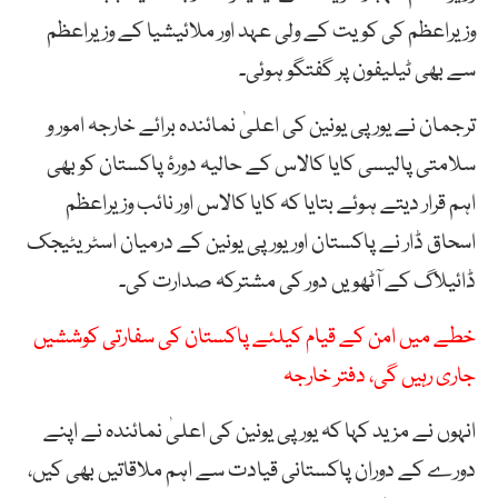
وزیراعظم کی کویت کے ولی عہد اور ملائیشیا کے وزیراعظم
سے بھی ٹیلیفون پر گفتگو ہوئی۔
ترجمان نے یورپی یونین کی اعلیٰ نمائندہ برائے خارجہ امور و
سلامتی پالیسی کایا کالاس کے حالیہ دورۂ پاکستان کو بھی
اہم قرار دیتے ہوئے بتایا کہ کایا کالاس اور نائب وزیراعظم
اسحاق ڈار نے پاکستان اور یورپی یونین کے درمیان اسٹریٹیجک
ڈائیلاگ کے آٹھویں دور کی مشترکہ صدارت کی۔
خطے میں امن کے قیام کیلئے پاکستان کی سفارتی کوششیں
جاری رہیں گی، دفتر خارجہ
انہوں نے مزید کہا کہ یورپی یونین کی اعلیٰ نمائندہ نے اپنے
دورے کے دوران پاکستانی قیادت سے اہم ملاقاتیں بھی کیں،