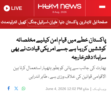
LIVE
8 Aug, 2026
صفحۂ اول
تازہ ترین
پاکستان
دنیا
ایران-اسرائیل جنگ
کھیل
انٹرٹینمنٹ
پاکستان خطے میں قیام امن کیلیے مخلصانہ
کوششیں کررہا ہے جسے امریکی قیادت نے بھی
سراہا؛ دفترخارجہ
بھارت کی جانب سے پانی کو بطور ہتھیار استعمال کرنا بین
الاقوامی قوانین کی خلاف ورزی ہے ، طاہر اندرابی
|
شائع
June 4, 2026 12:02 PM
ویب ڈیسک