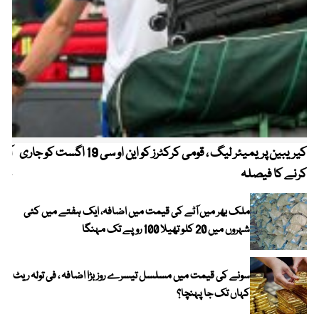
کیریبین پریمیئر لیگ ، قومی کرکٹرز کو این او سی 19 اگست کو جاری
آز
کرنے کا فیصلہ
چھی
ملک بھر میں آٹے کی قیمت میں اضافہ، ایک ہفتے میں کئی
شہروں میں 20 کلو تھیلا 100 روپے تک مہنگا
سونے کی قیمت میں مسلسل تیسرے روز بڑا اضافہ ، فی تولہ ریٹ
کہاں تک جا پہنچا؟