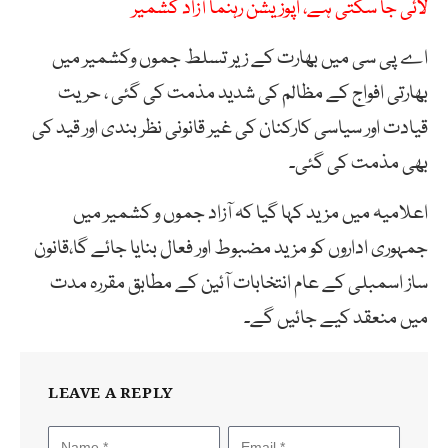
لائی جا سکتی ہے، اپوزیشن رہنما آزاد کشمیر
اے پی سی میں بھارت کے زیر تسلط جموں وکشمیر میں
بھارتی افواج کے مظالم کی شدید مذمت کی گئی ، حریت
قیادت اور سیاسی کارکنان کی غیر قانونی نظر بندی اور قید کی
بھی مذمت کی گئی۔
اعلامیہ میں مزید کہا گیا کہ آزاد جموں و کشمیر میں
جمہوری اداروں کو مزید مضبوط اور فعال بنایا جائے گا،قانون
ساز اسمبلی کے عام انتخابات آئین کے مطابق مقررہ مدت
میں منعقد کیے جائیں گے۔
LEAVE A REPLY