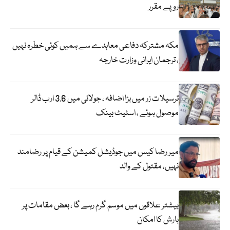
روپے مقرر
مکہ مشترکہ دفاعی معاہدے سے ہمیں کوئی خطرہ نہیں
، ترجمان ایرانی وزارت خارجہ
ترسیلات زر میں بڑا اضافہ ، جولائی میں 3.6 ارب ڈالر
موصول ہوئے ، اسٹیٹ بینک
میر رضا کیس میں جوڈیشل کمیشن کے قیام پر رضامند
نہیں، مقتول کے والد
بیشتر علاقوں میں موسم گرم رہے گا ، بعض مقامات پر
بارش کا امکان