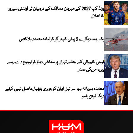
ورلڈ کپ 2027 کے میزبان ممالک کے درمیان ٹی ٹوئنٹی سیریز
کا اعلان
یکے بعد دیگرے 2 ہیلی کاپٹر گر کر تباہ؛ متعدد ہلاکتیں
فوجی کارروائی کے بجائے تہران پر معاشی دباؤ کو ترجیح دے رہے
ہیں، امریکی صدر
معاہدہ ہو یا نہ ہو، اسرائیل ایران کو جوہری ہتھیارحاصل نہیں کرنے
دیگا، نیتن یاہو