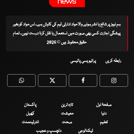
ہم نیوز پر شائع یا نشر ہونے والا مواد ادارتی ٹیم کی کاوش ہے۔ اس مواد کو بغیر
پیشگی اجازت کسی بھی صورت میں استعمال یا نقل کرنا درست نہیں۔ تمام
حقوق محفوظ ہیں © 2026
رابطہ کریں
پرائیویسی پالیسی
WhatsApp
Twitter
Facebook
Faceboo
صفحۂ اول
تازہ ترین
پاکستان
دنیا
معیشت
کھیل
تعلیم
صحت
انٹرٹینمنٹ
ٹیکنالوجی
دلچسپ و عجیب