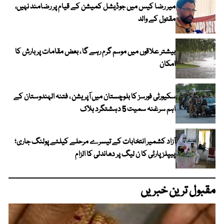
میر رضا کیس میں جوڈیشل کمیشن کے قیام پر رضامند نہیں،
مقتول کے والد
بیشتر علاقوں میں موسم گرم رہے گا ، بعض مقامات پر بارش کا
امکان
سکیورٹی فورسز کا بلوچستان میں آپریشن ، فتنہ الہندوستان کے
اہم سرغنہ سمیت 5 دہشتگرد ہلاک
آزاد کشمیر انتخابات کے تیسرے مرحلے کیلئے پولنگ جاری؛
پیپلز پارٹی کا ن لیگ پر دھاندلی کا الزام
مقبول ترین خبریں