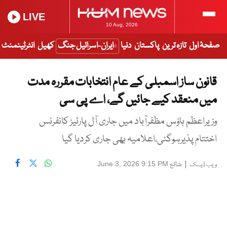
LIVE
10 Aug, 2026
صفحۂ اول
تازہ ترین
پاکستان
دنیا
ایران-اسرائیل جنگ
کھیل
انٹرٹینمنٹ
قانون ساز اسمبلی کے عام انتخابات مقررہ مدت
میں منعقد کیے جائیں گے، اے پی سی
وزیراعظم ہاؤس مظفرآباد میں جاری آل پارٹیز کانفرنس
اختتام پذیرہوگئی،اعلامیہ بھی جاری کردیا گیا
|
شائع
June 3, 2026 9:15 PM
ویب ڈیسک