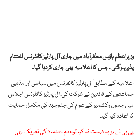
وزیراعظم ہاؤس مظفرآباد میں جاری آل پارٹیز کانفرنس اختتام
پذیرہوگئی ، جس کا اعلامیہ بھی جاری کردیا گیا۔
اعلامیہ کے مطابق آل پارٹیز کانفرنس میں سیاسی اور مذہبی
جماعتوں کے قائدین نے شرکت کی،آل پارٹیز کانفرنس اجلاس
میں جموں وکشمیر کے عوام کی جدوجہد کی مکمل حمایت
کا اعادہ کیا گیا۔
پی پی نے رویہ درست نہ کیا توعدم اعتماد کی تحریک بھی