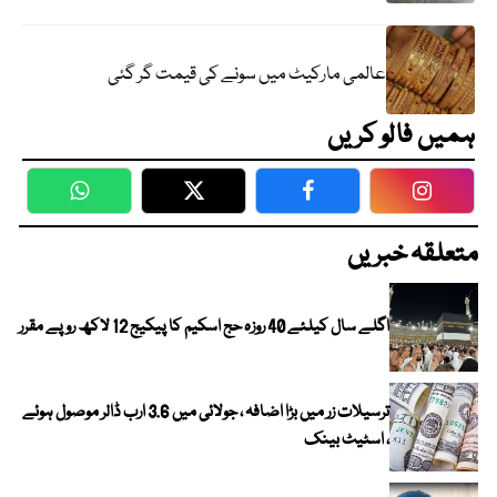
عالمی مارکیٹ میں سونے کی قیمت گر گئی
ہمیں فالو کریں
WhatsApp
Twitter
Facebook
Faceboo
متعلقہ خبریں
اگلے سال کیلئے 40 روزہ حج اسکیم کا پیکیج 12 لاکھ روپے مقرر
ترسیلات زر میں بڑا اضافہ ، جولائی میں 3.6 ارب ڈالر موصول ہوئے
، اسٹیٹ بینک