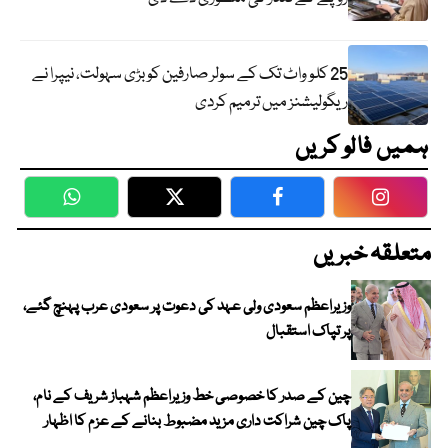
25 کلو واٹ تک کے سولر صارفین کو بڑی سہولت، نیپرا نے
ریگولیشنز میں ترمیم کردی
ہمیں فالو کریں
WhatsApp
Twitter
Facebook
Faceboo
متعلقہ خبریں
وزیراعظم سعودی ولی عہد کی دعوت پر سعودی عرب پہنچ گئے،
پر تپاک استقبال
چین کے صدر کا خصوصی خط وزیراعظم شہباز شریف کے نام،
پاک چین شراکت داری مزید مضبوط بنانے کے عزم کا اظہار