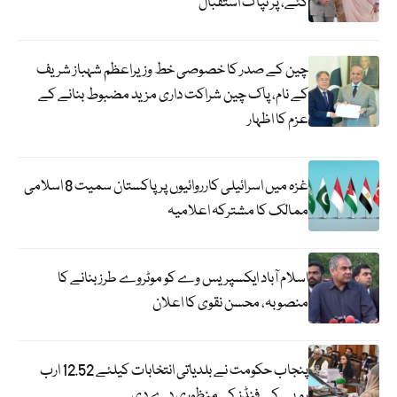
گئے، پر تپاک استقبال
چین کے صدر کا خصوصی خط وزیراعظم شہباز شریف
کے نام، پاک چین شراکت داری مزید مضبوط بنانے کے
عزم کا اظہار
غزہ میں اسرائیلی کارروائیوں پر پاکستان سمیت 8 اسلامی
ممالک کا مشترکہ اعلامیہ
اسلام آباد ایکسپریس وے کو موٹروے طرز بنانے کا
منصوبہ، محسن نقوی کا اعلان
پنجاب حکومت نے بلدیاتی انتخابات کیلئے 12.52 ارب
روپے کے فنڈز کی منظوری دے دی