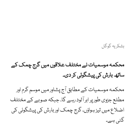
بشکریہ گوگل
محکمہ موسمیات نے مختلف علاقوں میں گرج چمک کے
ساتھ بارش کی پیشگوئی کر دی۔
محکمہ موسمیات کے مطابق آج پشاور میں موسم گرم اور
مطلع جزوی طور پر ابر آلود رہے گا، جبکہ صوبے کے مختلف
اضلاع میں تیز ہواؤں، گرج چمک اور بارش کی پیشگوئی کی
گئی ہے۔