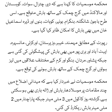
محکمہ موسمیات کا کہنا ہے کہ دیر، چترال، سوات، کوہستان
اور مالاکنڈ میں گرج چمک کے ساتھ بارش متوقع ہے۔ اسی
طرح باجوڑ، شانگلہ، بٹگرام، بونیر، کوہاٹ، بنوں اور ڈیرہ اسماعیل
خان میں بھی بارش کا امکان ظاہر کیا گیا ہے۔
رپورٹ کے مطابق مہمند، خیبر، وزیرستان، اورکزئی، مانسہرہ،
ایبٹ آباد اور ہری پور میں بھی بارش کی پیشگوئی کی گئی ہے
جبکہ پشاور، مردان، ہنگو اور کرم کے مختلف علاقوں میں تیز
ہواؤں اور گرج چمک کے ساتھ بارش ہونے کی توقع ہے۔
محکمہ موسمیات نے خبردار کیا ہے کہ میدانی اضلاع میں
چند مقامات پر موسلادھار بارش اور ژالہ باری بھی ہو سکتی
ہے،گزشتہ روز کاکول میں 3 ملی میٹر جبکہ پاراچنار میں 2
ملی میٹر بارش ریکارڈ کی گئی۔