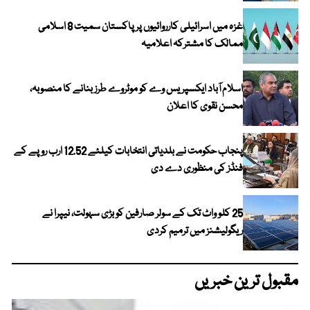
غزہ میں اسرائیلی کارروائیوں پر پاکستان سمیت 8 اسلامی
ممالک کا مشترکہ اعلامیہ
اسلام آباد ایکسپریس وے کو موٹروے طرز بنانے کا منصوبہ،
محسن نقوی کا اعلان
پنجاب حکومت نے بلدیاتی انتخابات کیلئے 12.52 ارب روپے کے
فنڈز کی منظوری دے دی
25 کلو واٹ تک کے سولر صارفین کو بڑی سہولت، نیپرا نے
ریگولیشنز میں ترمیم کردی
مقبول ترین خبریں