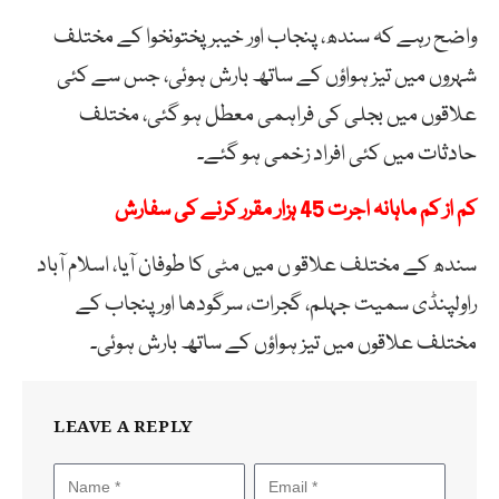
واضح رہے کہ سندھ، پنجاب اور خیبرپختونخوا کے مختلف
شہروں میں تیز ہواؤں کے ساتھ بارش ہوئی، جس سے کئی
علاقوں میں بجلی کی فراہمی معطل ہو گئی، مختلف
حادثات میں کئی افراد زخمی ہو گئے۔
کم از کم ماہانہ اجرت 45 ہزار مقرر کرنے کی سفارش
سندھ کے مختلف علاقو ں میں مٹی کا طوفان آیا، اسلام آباد
راولپنڈی سمیت جہلم، گجرات، سرگودھا اور پنجاب کے
مختلف علاقوں میں تیز ہواؤں کے ساتھ بارش ہوئی۔
LEAVE A REPLY