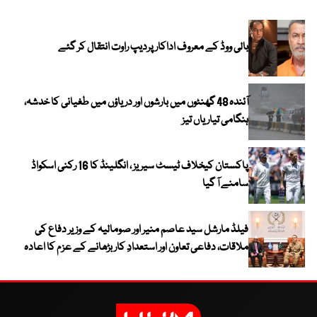
بالی ووڈ کے معروف اداکار پردیپ راوت انتقال کر گئے
آئندہ 48 گھنٹوں میں بارشوں اور دریاؤں میں طغیانی کا خدشہ،
ہنگامی تیاریاں تیز
پاکستان کیخلاف ٹیسٹ سیریز ، انگلینڈ کا 16 رکنی اسکواڈ
سامنے آ گیا
فیلڈ مارشل سید عاصم منیر اور صومالیہ کے وزیر دفاع کی
ملاقات، دفاعی تعاون اور استعدادِ کار بڑھانے کے عزم کا اعادہ