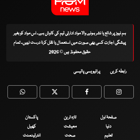
ہم نیوز پر شائع یا نشر ہونے والا مواد ادارتی ٹیم کی کاوش ہے۔ اس مواد کو بغیر
پیشگی اجازت کسی بھی صورت میں استعمال یا نقل کرنا درست نہیں۔ تمام
حقوق محفوظ ہیں © 2026
رابطہ کریں
پرائیویسی پالیسی
WhatsApp
Twitter
Facebook
Faceboo
صفحۂ اول
تازہ ترین
پاکستان
دنیا
معیشت
کھیل
تعلیم
صحت
انٹرٹینمنٹ