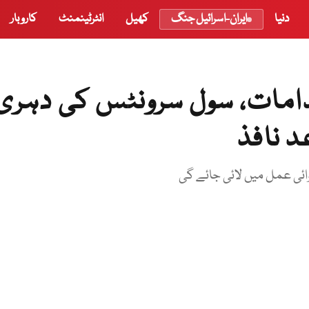
دنیا
ایران-اسرائیل جنگ
کھیل
انٹرٹینمنٹ
کاروبار
امات، سول سرونٹس کی دہری
 نافذ
روائی عمل میں لائی جائے گی