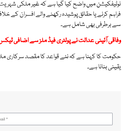
نوٹیفکیشن میں واضح کیا گیا ہے کہ غیر ملکی شہری
فراہم کرنے یا حقائق پوشیدہ رکھنے والے افسران کے خ
سے برطرفی بھی شامل ہے۔
وفاقی آئینی عدالت نے پولٹری فیڈ ملز سے اضافی ٹیکس
حکومت کا کہنا ہے کہ نئے قواعد کا مقصد سرکاری ملا
یقینی بنانا ہے۔