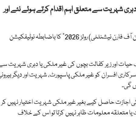
ری شہریت سے متعلق اہم اقدام کرتے ہوئے نئے اور
اس سلسلے میں “سول سرونٹس (ڈسکلوزر اینڈ ریگولیشن آف فارن نیشنلٹی) رولز 2026” کا باضابطہ نوٹیفکیشن
حیات اور زیر کفالت بچوں کی غیر ملکی یا دہری شہریت سے
کاری افسران کو غیر ملکی پاسپورٹ، شہریت اور دیگر بیرونی
ں گی۔
 اجازت حاصل کیے بغیر غیر ملکی شہریت اختیار نہیں کر
 یا متعلقہ معلومات ظاہر نہیں کرتا تو اس کے خلاف