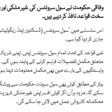
وفاقی حکومت نے سول سرونٹس کی غیر ملکی اور دہ
سخت قواعد نافذ کر دیے ہیں۔
جاری کر دیا گیا ہے۔
نئے قواعد کے تحت تمام سول سرونٹس اپنی، اپنے شریک 
متعلق مکمل تفصیلات فراہم کرنے کے پابند ہوں گے۔ سر
وابستگیوں کے بارے میں بھی مکمل معلومات دینا ہو
رولز کے مطابق کوئی بھی سول سرونٹ حکومت سے پیشگی
سکے گا۔ مزید برآں اگر کوئی افسر اپنی غیر ملکی شہریت
محکمانہ کارروائی عمل میں لائی جا سکے گی۔