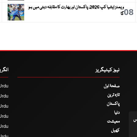
ویمنز ایشیا کپ 2026، پاکستان اور بھارت کا مقابلہ دبئی میں ہو
9
08
گا
نیوز کیٹیگریز
انگر
صفحۂ اول
Urdu
تازہ ترین
Urdu
پاکستان
Urdu
دنیا
Urdu
اس
معیشت
Urdu
کھیل
Urdu