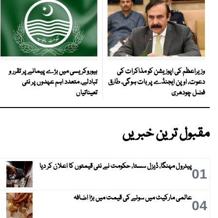
بیوروکریسی میں بڑے پیمانے پر تقرر و
وزیراعظم کی اپوزیشن کو مذاکرات کی
تبادلے، متعدد اہم عہدوں پر نئی
دعوت، اوپن ایجنڈے پر بات ہوگی، طارق
تعیناتیاں
فضل چودھری
مقبول ترین خبریں
پیٹرول مہنگا، ڈیزل سستا، حکومت نے نئی قیمتوں کا اعلان کر دیا
01
عالمی مارکیٹ میں سونے کی قیمت میں بڑا اضافہ
04