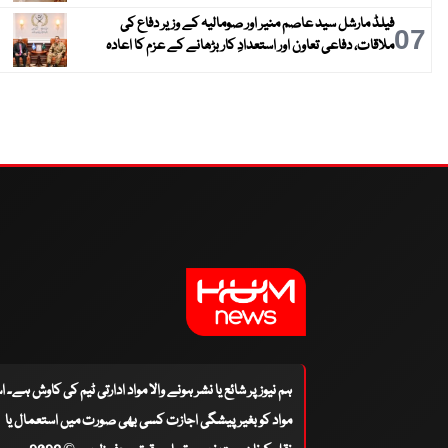
فیلڈ مارشل سید عاصم منیر اور صومالیہ کے وزیر دفاع کی
07
ملاقات، دفاعی تعاون اور استعدادِ کار بڑھانے کے عزم کا اعادہ
ہم نیوز پر شائع یا نشر ہونے والا مواد ادارتی ٹیم کی کاوش ہے۔ 
مواد کو بغیر پیشگی اجازت کسی بھی صورت میں استعمال یا