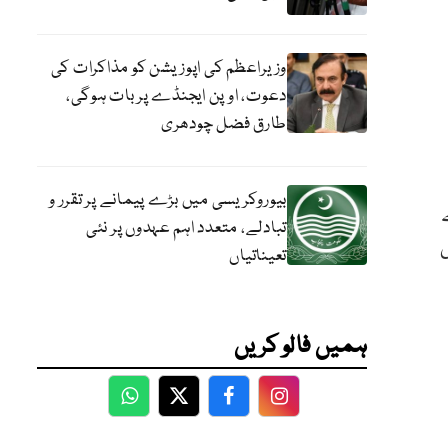
وزیراعظم کی اپوزیشن کو مذاکرات کی
دعوت، اوپن ایجنڈے پر بات ہوگی،
طارق فضل چودھری
بیوروکریسی میں بڑے پیمانے پر تقرر و
تبادلے، متعدد اہم عہدوں پر نئی
تعیناتیاں
ہمیں فالو کریں
WhatsApp
Twitter
Facebook
Facebook