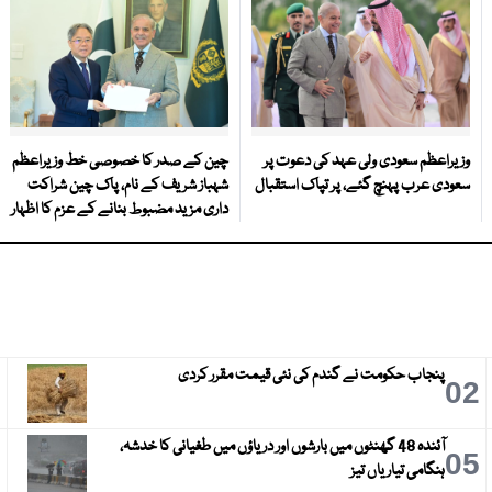
وزیراعظم سعودی ولی عہد کی دعوت پر
چین کے صدر کا خصوصی خط وزیراعظم
سعودی عرب پہنچ گئے، پر تپاک استقبال
شہباز شریف کے نام، پاک چین شراکت
داری مزید مضبوط بنانے کے عزم کا اظہار
پنجاب حکومت نے گندم کی نئی قیمت مقرر کردی
3
02
آئندہ 48 گھنٹوں میں بارشوں اور دریاؤں میں طغیانی کا خدشہ،
6
05
ہنگامی تیاریاں تیز