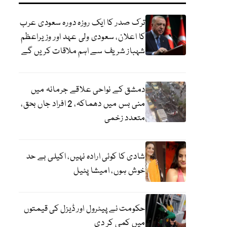
ترک صدر کا ایک روزہ دورہ سعودی عرب
کا اعلان، سعودی ولی عہد اور وزیراعظم
شہباز شریف سے اہم ملاقات کریں گے
دمشق کے نواحی علاقے جرمانہ میں
منی بس میں دھماکہ، 2 افراد جاں بحق،
متعدد زخمی
شادی کا کوئی ارادہ نہیں، اکیلی بے حد
خوش ہوں، امیشا پٹیل
حکومت نے پیٹرول اور ڈیزل کی قیمتوں
میں کمی کر دی