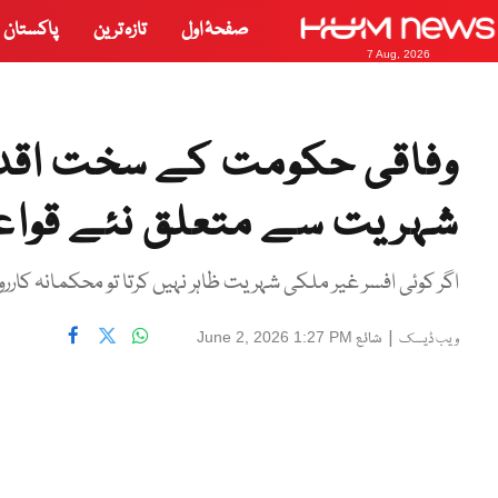
صفحۂ اول
تازہ ترین
پاکستان
7 Aug, 2026
وفاقی حکومت کے سخت اقد
شہریت سے متعلق نئے قواعد
اگر کوئی افسر غیر ملکی شہریت ظاہر نہیں کرتا تو محکمانہ کار
|
شائع
June 2, 2026 1:27 PM
ویب ڈیسک