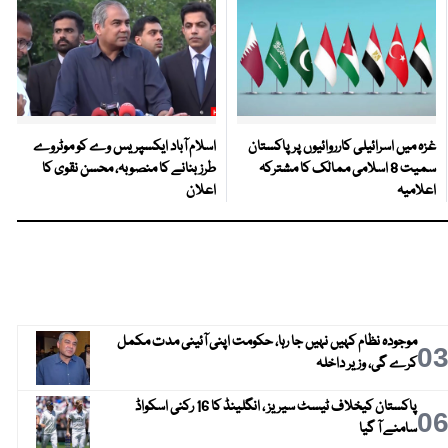
غزہ میں اسرائیلی کارروائیوں پر پاکستان
اسلام آباد ایکسپریس وے کو موٹروے
سمیت 8 اسلامی ممالک کا مشترکہ
طرز بنانے کا منصوبہ، محسن نقوی کا
اعلامیہ
اعلان
موجودہ نظام کہیں نہیں جا رہا، حکومت اپنی آئینی مدت مکمل
0
کرے گی، وزیر داخلہ
پاکستان کیخلاف ٹیسٹ سیریز ، انگلینڈ کا 16 رکنی اسکواڈ
0
سامنے آ گیا