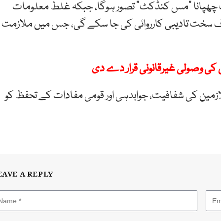
ت چھپانا “مس کنڈکٹ” تصور ہوگا، جبکہ غلط معلومات
لاف سخت تادیبی کارروائی کی جا سکے گی، جس میں ملازمت
 کی وصولی غیرقانونی قرار دے دی
زمین کی شفافیت، جوابدہی اور قومی مفادات کے تحفظ کو
EAVE A REPLY