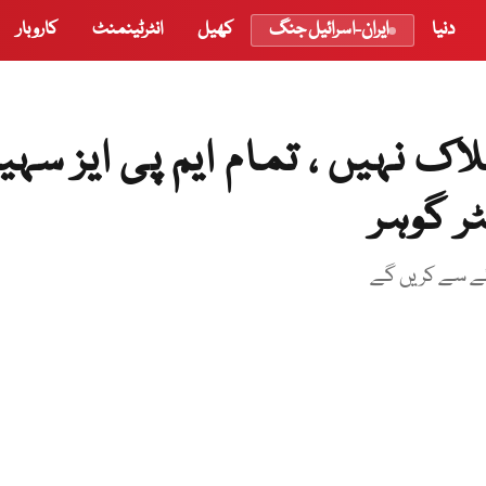
دنیا
ایران-اسرائیل جنگ
کھیل
انٹرٹینمنٹ
کاروبار
لاک نہیں ، تمام ایم پی ایز سہی
ر گوہر
رائے سے کریں گے