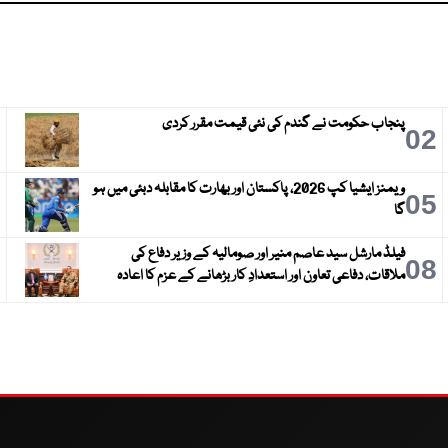
پنجاب حکومت نے گندم کی نئی قیمت مقرر کردی
3
02
ویمنز ایشیا کپ 2026، پاکستان اور بھارت کا مقابلہ دبئی میں ہو
6
05
گا
فیلڈ مارشل سید عاصم منیر اور صومالیہ کے وزیر دفاع کی
9
08
ملاقات، دفاعی تعاون اور استعدادِ کار بڑھانے کے عزم کا اعادہ