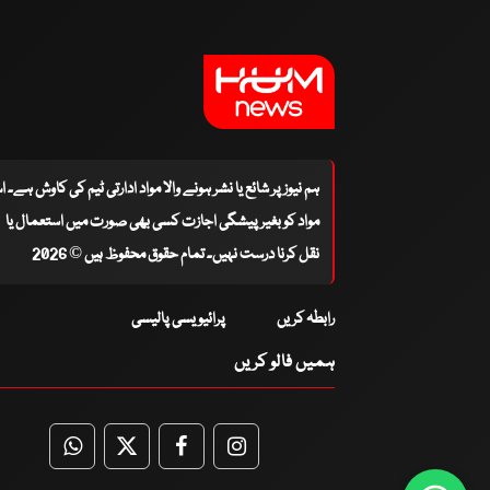
ہم نیوز پر شائع یا نشر ہونے والا مواد ادارتی ٹیم کی کاوش ہے۔ 
مواد کو بغیر پیشگی اجازت کسی بھی صورت میں استعمال یا
نقل کرنا درست نہیں۔ تمام حقوق محفوظ ہیں © 2026
رابطہ کریں
پرائیویسی پالیسی
ہمیں فالو کریں
WhatsApp
Twitter
Facebook
Facebook