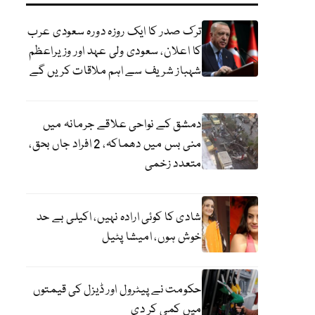
ترک صدر کا ایک روزہ دورہ سعودی عرب
کا اعلان، سعودی ولی عہد اور وزیراعظم
شہباز شریف سے اہم ملاقات کریں گے
دمشق کے نواحی علاقے جرمانہ میں
منی بس میں دھماکہ، 2 افراد جاں بحق،
متعدد زخمی
شادی کا کوئی ارادہ نہیں، اکیلی بے حد
خوش ہوں، امیشا پٹیل
حکومت نے پیٹرول اور ڈیزل کی قیمتوں
میں کمی کر دی