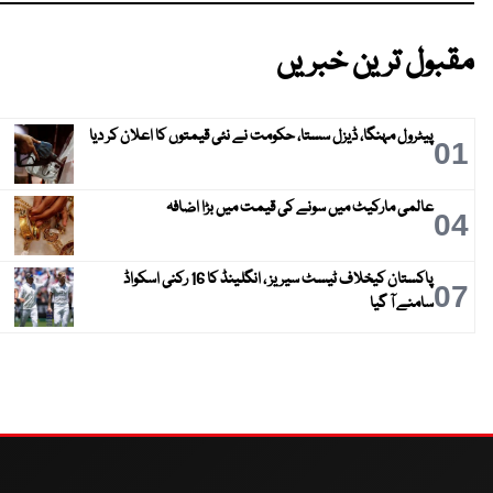
مقبول ترین خبریں
پیٹرول مہنگا، ڈیزل سستا، حکومت نے نئی قیمتوں کا اعلان کر دیا
01
عالمی مارکیٹ میں سونے کی قیمت میں بڑا اضافہ
04
پاکستان کیخلاف ٹیسٹ سیریز ، انگلینڈ کا 16 رکنی اسکواڈ
07
سامنے آ گیا