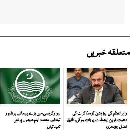
متعلقہ خبریں
بیوروکریسی میں بڑے پیمانے پر تقرر و
وزیراعظم کی اپوزیشن کو مذاکرات کی
تبادلے، متعدد اہم عہدوں پر نئی
دعوت، اوپن ایجنڈے پر بات ہوگی، طارق
تعیناتیاں
فضل چودھری