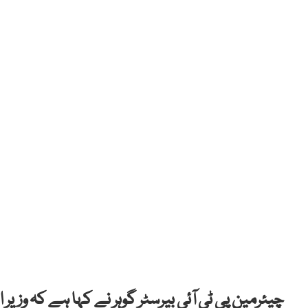
چیئرمین پی ٹی آئی بیرسٹر گوہر نے کہا ہے کہ وزیرِ ا