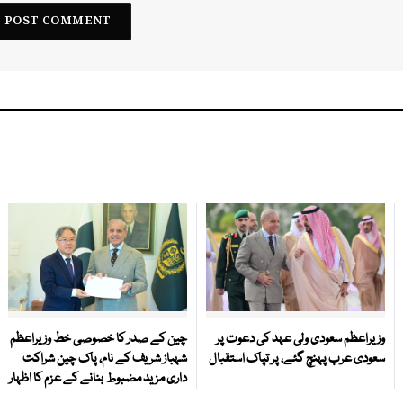
وزیراعظم سعودی ولی عہد کی دعوت پر
چین کے صدر کا خصوصی خط وزیراعظم
سعودی عرب پہنچ گئے، پر تپاک استقبال
شہباز شریف کے نام، پاک چین شراکت
داری مزید مضبوط بنانے کے عزم کا اظہار