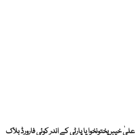
علیٰ خیبر پختونخوا یا پارٹی کے اندر کوئی فارورڈ بلاک