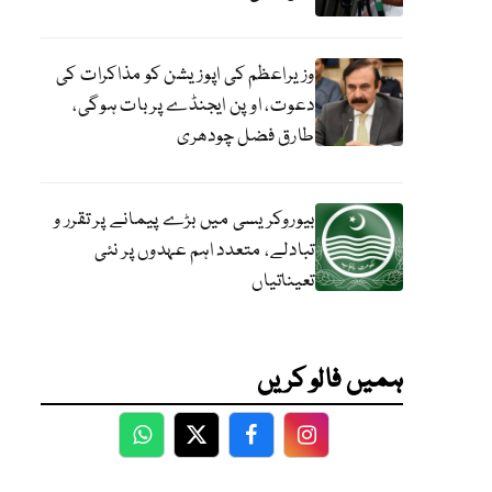
وزیراعظم کی اپوزیشن کو مذاکرات کی
دعوت، اوپن ایجنڈے پر بات ہوگی،
طارق فضل چودھری
بیوروکریسی میں بڑے پیمانے پر تقرر و
تبادلے، متعدد اہم عہدوں پر نئی
تعیناتیاں
ہمیں فالو کریں
WhatsApp
Twitter
Facebook
Facebook