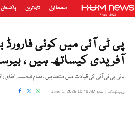
صفحۂ اول
تازہ ترین
پاکستان
7 Aug, 2026
پی ٹی آئی میں کوئی فارورڈ ب
آفریدی کیساتھ ہیں ، بیرسٹ
بانی پی ٹی آئی کی قیادت میں متحد ہیں ، تمام فیصلے اتفاق 
|
شائع
June 1, 2026 10:49 AM
ویب ڈیسک