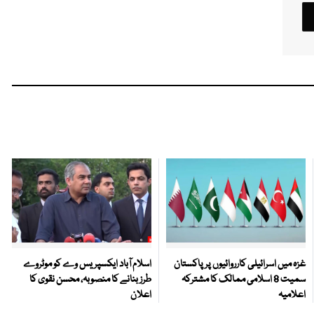
غزہ میں اسرائیلی کارروائیوں پر پاکستان
اسلام آباد ایکسپریس وے کو موٹروے
سمیت 8 اسلامی ممالک کا مشترکہ
طرز بنانے کا منصوبہ، محسن نقوی کا
اعلامیہ
اعلان