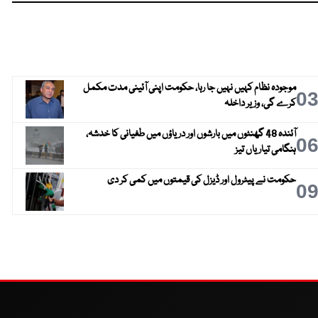
موجودہ نظام کہیں نہیں جا رہا، حکومت اپنی آئینی مدت مکمل
0
کرے گی، وزیر داخلہ
آئندہ 48 گھنٹوں میں بارشوں اور دریاؤں میں طغیانی کا خدشہ،
0
ہنگامی تیاریاں تیز
حکومت نے پیٹرول اور ڈیزل کی قیمتوں میں کمی کر دی
0