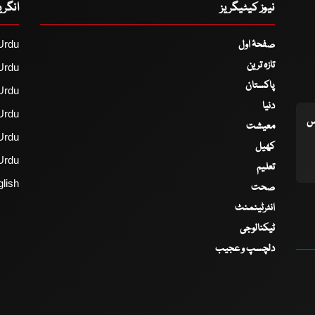
نیوز کیٹیگریز
انگر
صفحۂ اول
Urdu
تازہ ترین
Urdu
پاکستان
Urdu
دنیا
Urdu
اس
معیشت
Urdu
کھیل
Urdu
تعلیم
lish
صحت
انٹرٹینمنٹ
ٹیکنالوجی
دلچسپ و عجیب