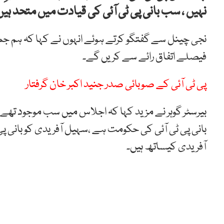
نہیں ، سب بانی پی ٹی آئی کی قیادت میں متحد ہیں
نجی چینل سے گفتگو کرتے ہوئے انہوں نے کہا کہ ہم جمہ
فیصلے اتفاق رائے سے کریں گے۔
پی ٹی آئی کے صوبائی صدر جنید اکبر خان گرفتار
بیرسٹر گوہر نے مزید کہا کہ اجلاس میں سب موجود تھے 
بانی پی ٹی آئی کی حکومت ہے ،سہیل آفریدی کو بانی پ
آفریدی کیساتھ ہیں۔