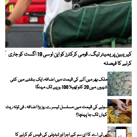
کیریبین پریمیئر لیگ ، قومی کرکٹرز کو این او سی 19 اگست کو جاری
آز
کرنے کا فیصلہ
چھی
ملک بھر میں آٹے کی قیمت میں اضافہ، ایک ہفتے میں کئی
شہروں میں 20 کلو تھیلا 100 روپے تک مہنگا
سونے کی قیمت میں مسلسل تیسرے روز بڑا اضافہ ، فی تولہ ریٹ
کہاں تک جا پہنچا؟
پی ٹی اے کا ای سم کے اجرا اور تبدیلی کی فیس کم کرنے کا