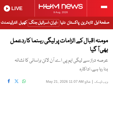
LIVE
9 Aug, 2026
صفحۂ اول
تازہ ترین
پاکستان
دنیا
ایران-اسرائیل جنگ
کھیل
انٹرٹینمنٹ
مومنہ اقبال کے الزامات پر لیگی رہنما کا ردعمل
بھی آ گیا
عرصہ دراز سے لیگی ایم پی اے آن لائن ہراسانی کا نشانہ
بنا رہا ہے، اداکارہ
|
شائع
May 21, 2026 11:07 AM
ویب ڈیسک