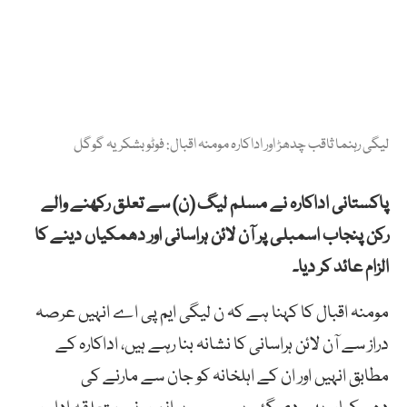
لیگی رہنما ثاقب چدھڑ اور اداکارہ مومنہ اقبال: فوٹو بشکریہ گوگل
پاکستانی اداکارہ نے مسلم لیگ (ن) سے تعلق رکھنے والے
رکن پنجاب اسمبلی پر آن لائن ہراسانی اور دھمکیاں دینے کا
الزام عائد کر دیا۔
مومنہ اقبال کا کہنا ہے کہ ن لیگی ایم پی اے انہیں عرصہ
دراز سے آن لائن ہراسانی کا نشانہ بنا رہے ہیں، اداکارہ کے
مطابق انہیں اور ان کے اہلخانہ کو جان سے مارنے کی