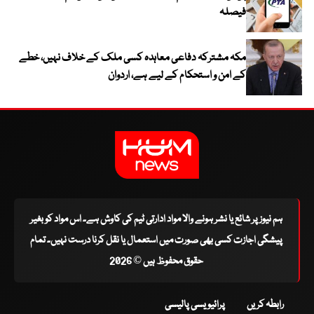
فیصلہ
مکہ مشترکہ دفاعی معاہدہ کسی ملک کے خلاف نہیں، خطے
کے امن و استحکام کے لیے ہے، اردوان
ہم نیوز پر شائع یا نشر ہونے والا مواد ادارتی ٹیم کی کاوش ہے۔ اس مواد کو بغیر
پیشگی اجازت کسی بھی صورت میں استعمال یا نقل کرنا درست نہیں۔ تمام
حقوق محفوظ ہیں © 2026
رابطہ کریں
پرائیویسی پالیسی