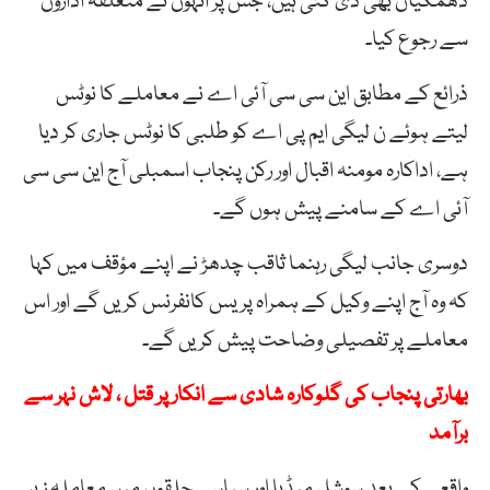
دھمکیاں بھی دی گئی ہیں، جس پر انہوں نے متعلقہ اداروں
سے رجوع کیا۔
ذرائع کے مطابق این سی سی آئی اے نے معاملے کا نوٹس
لیتے ہوئے ن لیگی ایم پی اے کو طلبی کا نوٹس جاری کر دیا
ہے، اداکارہ مومنہ اقبال اور رکن پنجاب اسمبلی آج این سی سی
آئی اے کے سامنے پیش ہوں گے۔
دوسری جانب لیگی رہنما ثاقب چدھڑ نے اپنے مؤقف میں کہا
کہ وہ آج اپنے وکیل کے ہمراہ پریس کانفرنس کریں گے اور اس
معاملے پر تفصیلی وضاحت پیش کریں گے۔
بھارتی پنجاب کی گلوکارہ شادی سے انکار پر قتل ، لاش نہر سے
برآمد
واقعے کے بعد سوشل میڈیا اور سیاسی حلقوں میں معاملہ زیر