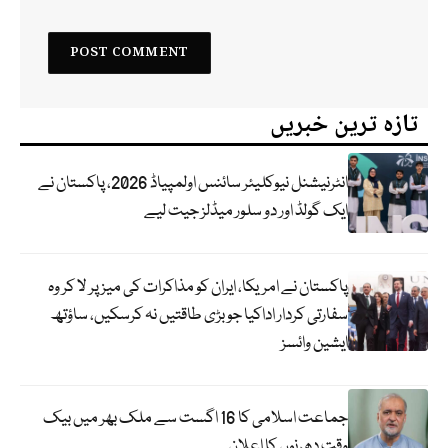
تازہ ترین خبریں
انٹرنیشنل نیوکلیئر سائنس اولمپیاڈ 2026، پاکستان نے
ایک گولڈ اور دو سلور میڈلز جیت لیے
پاکستان نے امریکا، ایران کو مذاکرات کی میز پر لا کر وہ
سفارتی کردار اداکیا جو بڑی طاقتیں نہ کرسکیں، ساؤتھ
ایشین وائسز
جماعت اسلامی کا 16 اگست سے ملک بھر میں بیک
وقت دھرنوں کا اعلان