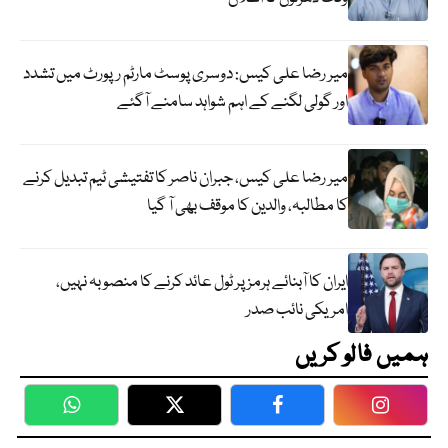
میر رضا علی کیس: دوسری پوسٹ مارٹم رپورٹ میں تشدد
اور گولی لگنے کے اہم شواہد سامنے آگئے
میر رضا علی کیس، جبران ناصر کا تفتیشی ٹیم تبدیل کرنے
کا مطالبہ، والدین کا موقف بھی آ گیا
ایران کا آبنائے ہرمز پر ٹول عائد کرنے کا منصوبہ نہیں،
امریکی نائب صدر
ہمیں فالو کریں
WhatsApp
Twitter
Facebook
Faceboo