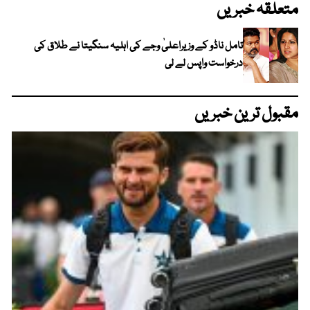
متعلقہ خبریں
تامل ناڈو کے وزیراعلیٰ وجے کی اہلیہ سنگیتا نے طلاق کی
درخواست واپس لے لی
مقبول ترین خبریں