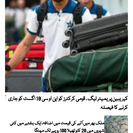
کیریبین پریمیئر لیگ ، قومی کرکٹرز کو این او سی 19 اگست کو جاری
آز
کرنے کا فیصلہ
چھی
ملک بھر میں آٹے کی قیمت میں اضافہ، ایک ہفتے میں کئی
شہروں میں 20 کلو تھیلا 100 روپے تک مہنگا