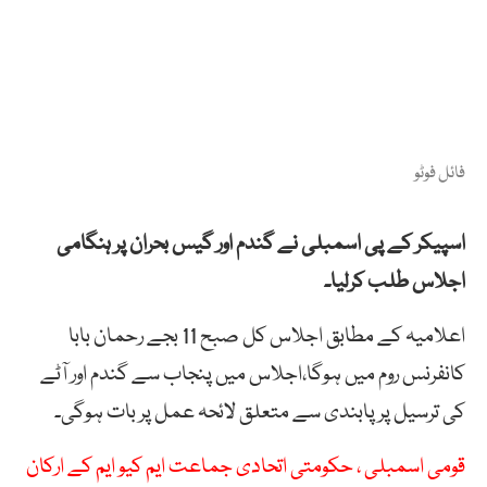
فائل فوٹو
اسپیکر کے پی اسمبلی نے گندم اور گیس بحران پر ہنگامی
اجلاس طلب کرلیا۔
اعلامیہ کے مطابق اجلاس کل صبح 11 بجے رحمان بابا
کانفرنس روم میں ہوگا،اجلاس میں پنجاب سے گندم اور آٹے
کی ترسیل پر پابندی سے متعلق لائحہ عمل پر بات ہوگی۔
قومی اسمبلی ، حکومتی اتحادی جماعت ایم کیو ایم کے ارکان