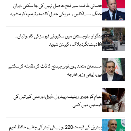
فضائی طاقت سے فتح حاصل نہیں کی جا سکتی ، ایران
جنگ سے نکلیں ، امریکی جنرل کا صدر ٹرمپ کو مشورہ
ہنگو اور بلوچستان میں سکیورٹی فورسز کی کارروائیاں ،
10دہشتگرد ہلاک ، کیپٹن شہید
مسلمان متحد ہوں تو ہر چیلنج کا ڈٹ کر مقابلہ کر سکتے
ہیں، ایرانی وزیر خارجہ
عوام کو جزوی ریلیف، پیٹرول، ڈیزل اور مٹی کے تیل کی
قیمتوں میں کمی
پیٹرول کی قیمت 228 روپے فی لیٹر کی جائے، حافظ نعیم