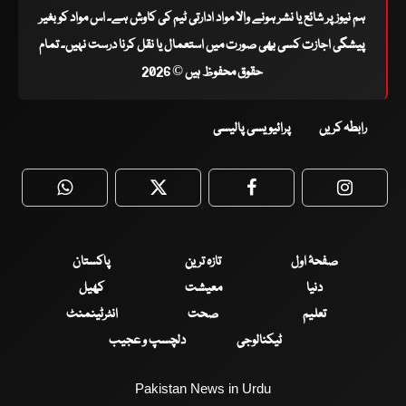
ہم نیوز پر شائع یا نشر ہونے والا مواد ادارتی ٹیم کی کاوش ہے۔ اس مواد کو بغیر
پیشگی اجازت کسی بھی صورت میں استعمال یا نقل کرنا درست نہیں۔ تمام
حقوق محفوظ ہیں © 2026
رابطہ کریں
پرائیویسی پالیسی
WhatsApp
Twitter
Facebook
Faceboo
صفحۂ اول
تازہ ترین
پاکستان
دنیا
معیشت
کھیل
تعلیم
صحت
انٹرٹینمنٹ
ٹیکنالوجی
دلچسپ و عجیب
Pakistan News in Urdu