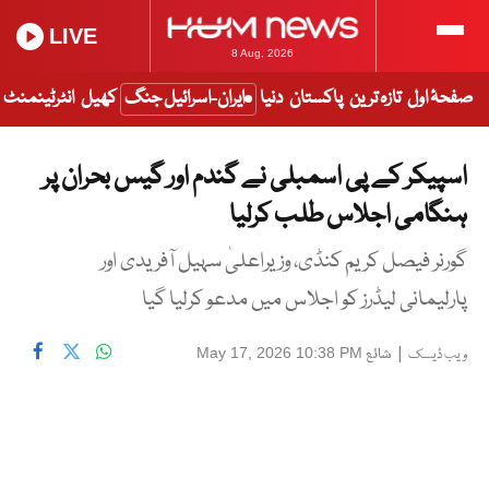
LIVE
8 Aug, 2026
صفحۂ اول
تازہ ترین
پاکستان
دنیا
ایران-اسرائیل جنگ
کھیل
انٹرٹینمنٹ
اسپیکر کے پی اسمبلی نے گندم اور گیس بحران پر
ہنگامی اجلاس طلب کرلیا
گورنر فیصل کریم کنڈی، وزیراعلیٰ سہیل آفریدی اور
پارلیمانی لیڈرز کو اجلاس میں مدعو کرلیا گیا
|
شائع
May 17, 2026 10:38 PM
ویب ڈیسک