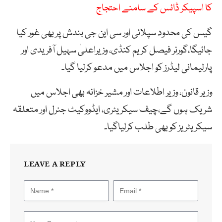
کا اسپیکر ڈائس کے سامنے احتجاج
گیس کی محدود سپلائی اور سی این جی بندش پر بھی غور کیا
جائیگا،گورنر فیصل کریم کنڈی، وزیراعلیٰ سہیل آفریدی اور
پارلیمانی لیڈرز کو اجلاس میں مدعو کرلیا گیا۔
وزیر قانون، وزیر اطلاعات اور مشیر خزانہ بھی اجلاس میں
شریک ہوں گے،چیف سیکریٹری، ایڈووکیٹ جنرل اور متعلقہ
سیکریٹریز کو بھی طلب کرلیاگیا۔
LEAVE A REPLY