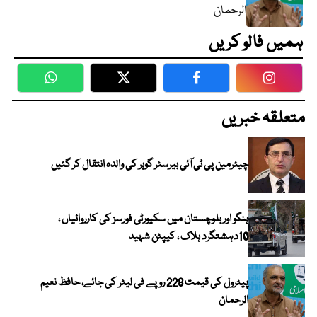
الرحمان
ہمیں فالو کریں
WhatsApp
Twitter
Facebook
Faceboo
متعلقہ خبریں
چیئرمین پی ٹی آئی بیرسٹر گوہر کی والدہ انتقال کر گئیں
ہنگو اور بلوچستان میں سکیورٹی فورسز کی کارروائیاں ،
10دہشتگرد ہلاک ، کیپٹن شہید
پیٹرول کی قیمت 228 روپے فی لیٹر کی جائے، حافظ نعیم
الرحمان