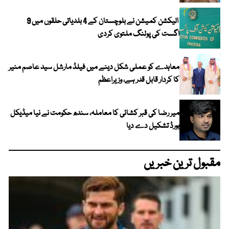
الیکشن کمیشن نے بلوچستان کے 4 بلدیاتی حلقوں میں 9
اگست کی پولنگ ملتوی کردی
معاہدے کو عملی شکل دینے میں فیلڈ مارشل سید عاصم منیر
کا کردار قابل قدر ہے، وزیراعظم
میر رضا کی قبر کشائی کا معاملہ، سندھ حکومت نے نیا میڈیکل
بورڈ تشکیل دے دیا
مقبول ترین خبریں