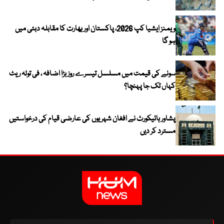
ویمنز ایشیا کپ 2026، پاکستان اور بھارت کا مقابلہ دبئی میں
ہو گا
سونے کی قیمت میں مسلسل تیسرے روز بڑا اضافہ ، فی تولہ ریٹ
کہاں تک جا پہنچا؟
پشاور ہائیکورٹ نے افغان شہریوں کی عارضی قیام کی درخواستیں
مسترد کر دیں