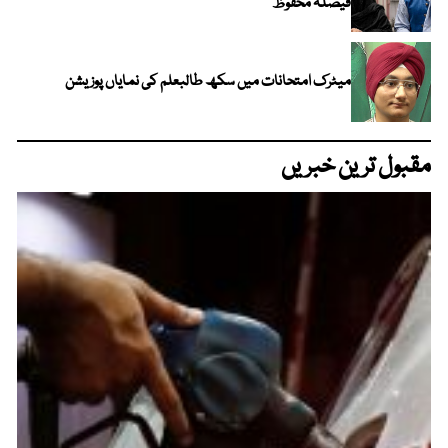
فیصلہ محفوظ
میٹرک امتحانات میں سکھ طالبعلم کی نمایاں پوزیشن
مقبول ترین خبریں