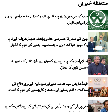
متعلقہ خبریں
بیوروکریسی میں بڑے پیمانے پر تقرر و تبادلے، متعدد اہم عہدوں
پر نئی تعیناتیاں
چین کے صدر کا خصوصی خط وزیراعظم شہباز شریف کے نام،
پاک چین شراکت داری مزید مضبوط بنانے کے عزم کا اظہار
اسلام آباد ایکسپریس وے کو موٹروے طرز بنانے کا منصوبہ،
محسن نقوی کا اعلان
فیلڈ مارشل سید عاصم منیر اور صومالیہ کے وزیر دفاع کی
ملاقات، دفاعی تعاون اور استعدادِ کار بڑھانے کے عزم کا اعادہ
بانی پی ٹی آئی اور بشریٰ بی بی کی قیدِ تنہائی کیس، دلائل مکمل،