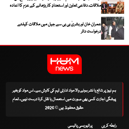
ملاقات، دفاعی تعاون اور استعدادِ کار بڑھانے کے عزم کا اعادہ
عمران خان اور بشریٰ بی بی سے جیل میں ملاقات کیلئے
درخواست دائر
ہم نیوز پر شائع یا نشر ہونے والا مواد ادارتی ٹیم کی کاوش ہے۔ اس مواد کو بغیر
پیشگی اجازت کسی بھی صورت میں استعمال یا نقل کرنا درست نہیں۔ تمام
حقوق محفوظ ہیں © 2026
رابطہ کریں
پرائیویسی پالیسی