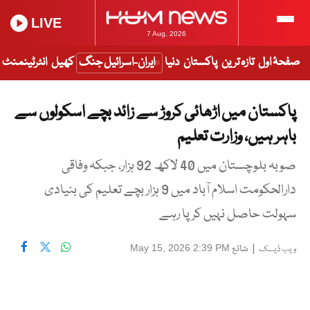
LIVE
7 Aug, 2026
صفحۂ اول
تازہ ترین
پاکستان
دنیا
ایران-اسرائیل جنگ
کھیل
انٹرٹینمنٹ
پاکستان میں اڑھائی کروڑ سے زائد بچے اسکولوں سے
باہر ہیں، وزارت تعلیم
صوبہ بلوچستان میں 40 لاکھ 92 ہزار، جبکہ وفاقی
دارالحکومت اسلام آباد میں 9 ہزار بچے تعلیم کی بنیادی
سہولت حاصل نہیں کر پا رہے
|
شائع
May 15, 2026 2:39 PM
ویب ڈیسک