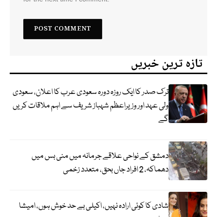
تازہ ترین خبریں
ترک صدر کا ایک روزہ دورہ سعودی عرب کا اعلان، سعودی
ولی عہد اور وزیراعظم شہباز شریف سے اہم ملاقات کریں
گے
دمشق کے نواحی علاقے جرمانہ میں منی بس میں
دھماکہ، 2 افراد جاں بحق، متعدد زخمی
شادی کا کوئی ارادہ نہیں، اکیلی بے حد خوش ہوں، امیشا