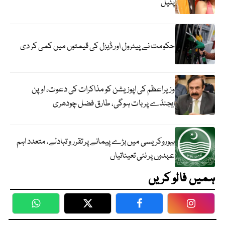
پٹیل
حکومت نے پیٹرول اور ڈیزل کی قیمتوں میں کمی کر دی
وزیراعظم کی اپوزیشن کو مذاکرات کی دعوت، اوپن
ایجنڈے پر بات ہوگی، طارق فضل چودھری
بیوروکریسی میں بڑے پیمانے پر تقرر و تبادلے، متعدد اہم
عہدوں پر نئی تعیناتیاں
ہمیں فالو کریں
WhatsApp
Twitter
Facebook
Faceboo