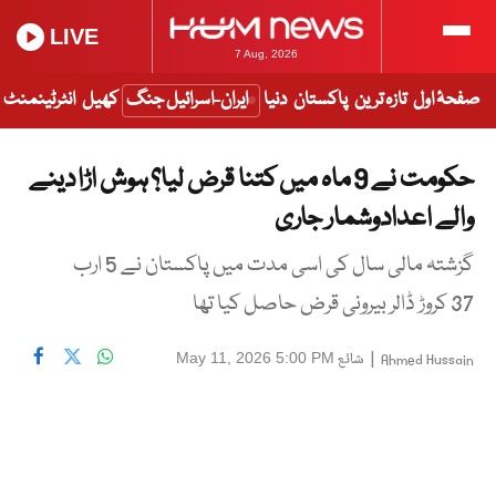
LIVE
7 Aug, 2026
صفحۂ اول
تازہ ترین
پاکستان
دنیا
ایران-اسرائیل جنگ
کھیل
انٹرٹینمنٹ
حکومت نے 9 ماہ میں کتنا قرض لیا؟ ہوش اڑا دینے
والے اعدادوشمار جاری
گزشتہ مالی سال کی اسی مدت میں پاکستان نے 5 ارب
37 کروڑ ڈالر بیرونی قرض حاصل کیا تھا
|
شائع
May 11, 2026 5:00 PM
Ahmed Hussain