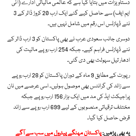
دستاویزات میں بتایا گیا ہے کہ عالمی مالیاتی ادارے (آئی
ایم ایف) سے حاصل کیے گئے ایک ارب 20 کروڑ ڈالر کے 3
نئے ڈپازٹس اس رقم میں شامل نہیں ہیں۔
دوسری جانب سعودی عرب نے بھی پاکستان کو 3 ارب ڈالر کے
نئے ڈپازٹس فراہم کیے۔ جبکہ 254 ارب روپے مالیت کی
ادھار تیل سہولت بھی دی گئی۔
رپورٹ کے مطابق 9 ماہ کے دوران پاکستان کو 28 ارب روپے
سے زائد کی گرانٹس بھی موصول ہوئیں۔ اسی عرصے میں نان
پراجیکٹ ایڈ کی مد میں ایک ہزار 156 ارب روپے جبکہ
مختلف ترقیاتی منصوبوں کے لیے 699 ارب روپے سے زائد
قرض حاصل کیا گیا۔
یہ بھی پڑھیں:
پاکستان مہنگے پیٹرول میں سب سے آگے