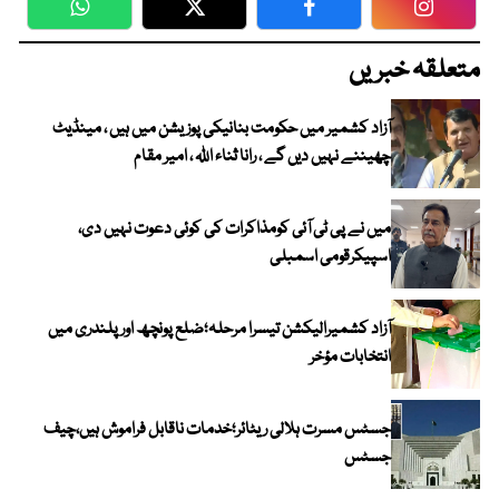
WhatsApp
Twitter
Facebook
Faceboo
متعلقہ خبریں
آزاد کشمیر میں حکومت بنانیکی پوزیشن میں ہیں ، مینڈیٹ
چھیننے نہیں دیں گے ، رانا ثناء اللہ ، امیر مقام
میں نے پی ٹی آئی کومذاکرات کی کوئی دعوت نہیں دی،
اسپیکرقومی اسمبلی
آزاد کشمیرالیکشن تیسرا مرحلہ؛ضلع پونچھ اور پلندری میں
انتخابات مؤخر
جسٹس مسرت ہلالی ریٹائر؛خدمات ناقابل فراموش ہیں،چیف
جسٹس