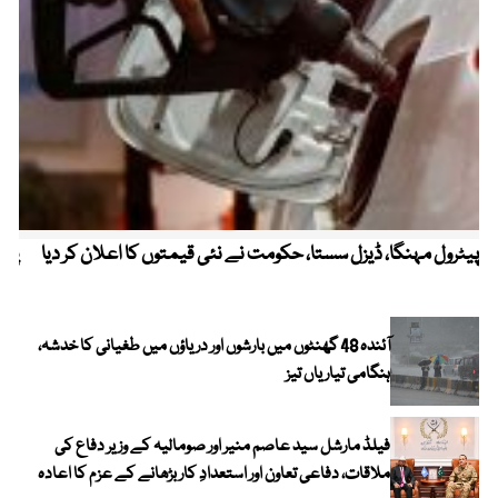
پیٹرول مہنگا، ڈیزل سستا، حکومت نے نئی قیمتوں کا اعلان کر دیا
پنج
آئندہ 48 گھنٹوں میں بارشوں اور دریاؤں میں طغیانی کا خدشہ،
ہنگامی تیاریاں تیز
فیلڈ مارشل سید عاصم منیر اور صومالیہ کے وزیر دفاع کی
ملاقات، دفاعی تعاون اور استعدادِ کار بڑھانے کے عزم کا اعادہ