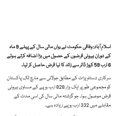
اسلام آباد: وفاقی حکومت نے رواں مالی سال کے پہلے 9 ماہ
کے دوران بیرونی قرضوں کے حصول میں بڑا اضافہ کرتے ہوئے
6 ارب 59 کروڑ ڈالر سے زائد کا نیا قرض حاصل کر لیا۔
سرکاری دستاویزات کے مطابق جولائی سے مارچ تک پاکستان
کو مجموعی طور پر ایک ہزار 828 ارب روپے کے مساوی بیرونی
قرض موصول ہوا۔ جو گزشتہ مالی سال کی اسی مدت کے
مقابلے میں 332 ارب روپے زیادہ ہے۔