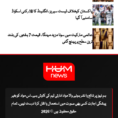
پاکستان کیخلاف ٹیسٹ سیریز ، انگلینڈ کا 16 رکنی اسکواڈ
سامنے آ گیا
عالمی مارکیٹ میں سونا مزید مہنگا ، قیمت 7 ہفتوں کی بلند
ترین سطح پر پہنچ گئی
ہم نیوز پر شائع یا نشر ہونے والا مواد ادارتی ٹیم کی کاوش ہے۔ اس مواد کو بغیر
پیشگی اجازت کسی بھی صورت میں استعمال یا نقل کرنا درست نہیں۔ تمام
حقوق محفوظ ہیں © 2026