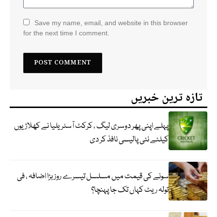
Save my name, email, and website in this browser
for the next time I comment.
تازہ ترین خبریں
پہلے اپنی پھر دوسری لیگ ، کرکٹ آسٹریلیا نے کھلاڑیوں
کیلئے نئی پالیسی نافذ کر دی
سونے کی قیمت میں مسلسل تیسرے روز بڑا اضافہ ، فی
تولہ ریٹ کہاں تک جا پہنچا؟