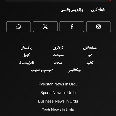
رابطہ کریں
پرائیویسی پالیسی
WhatsApp
Twitter
Facebook
Faceboo
صفحۂ اول
تازہ ترین
پاکستان
دنیا
معیشت
کھیل
تعلیم
صحت
انٹرٹینمنٹ
ٹیکنالوجی
دلچسپ و عجیب
Pakistan News in Urdu
Sports News in Urdu
Business News in Urdu
Tech News in Urdu