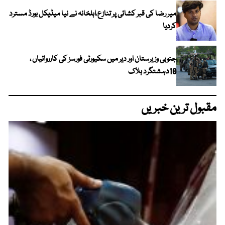
میر رضا کی قبر کشائی پر تنازع،اہلخانہ نے نیا میڈیکل بورڈ مسترد
کردیا
جنوبی وزیرستان اور دیر میں سکیورٹی فورسز کی کارروائیاں ،
10دہشتگرد ہلاک
مقبول ترین خبریں