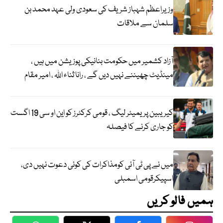
وزیراعظم شہباز شریف کی سعودی ولی عہد محمد بن
سلمان سے ملاقات
آزاد کشمیر میں حکومت بنانیکی پوزیشن میں ہیں ،
مینڈیٹ چھیننے نہیں دیں گے ، رانا ثناء اللہ ، امیر مقام
کیریبین پریمیئر لیگ ، قومی کرکٹرز کو این او سی 19 اگست
کو جاری کرنے کا فیصلہ
میں نے پی ٹی آئی کومذاکرات کی کوئی دعوت نہیں دی،
اسپیکرقومی اسمبلی
ہمیں فالو کریں