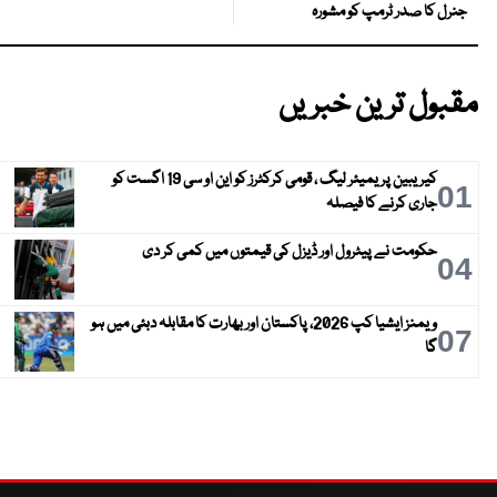
جنرل کا صدر ٹرمپ کو مشورہ
مقبول ترین خبریں
کیریبین پریمیئر لیگ ، قومی کرکٹرز کو این او سی 19 اگست کو
01
جاری کرنے کا فیصلہ
حکومت نے پیٹرول اور ڈیزل کی قیمتوں میں کمی کر دی
04
ویمنز ایشیا کپ 2026، پاکستان اور بھارت کا مقابلہ دبئی میں ہو
07
گا