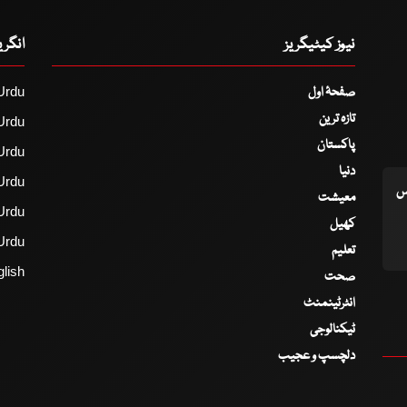
نیوز کیٹیگریز
انگر
صفحۂ اول
Urdu
تازہ ترین
Urdu
پاکستان
Urdu
دنیا
Urdu
اس
معیشت
Urdu
کھیل
Urdu
تعلیم
lish
صحت
انٹرٹینمنٹ
ٹیکنالوجی
دلچسپ و عجیب