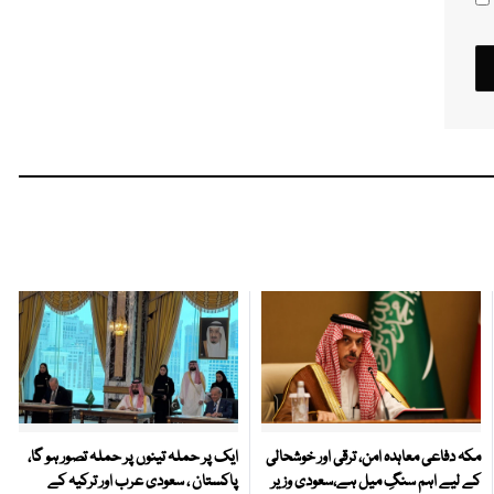
مکہ دفاعی معاہدہ امن، ترقی اور خوشحالی
ایک پر حملہ تینوں پر حملہ تصور ہو گا،
کے لیے اہم سنگِ میل ہے،سعودی وزیر
پاکستان ، سعودی عرب اور ترکیہ کے