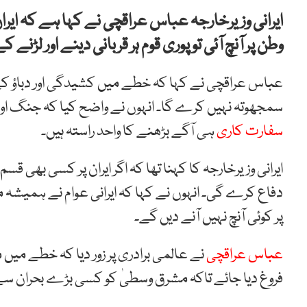
ایرانی وزیرخارجہ عباس عراقچی نے کہا ہے کہ ایرا
وطن پر آنچ آئی تو پوری قوم ہر قربانی دینے اور لڑنے ک
عباس عراقچی نے کہا کہ خطے میں کشیدگی اور دباؤ کے با
سمجھوتہ نہیں کرے گا۔ انہوں نے واضح کیا کہ جنگ او
سفارت کاری
ہی آگے بڑھنے کا واحد راستہ ہیں۔
ایرانی وزیرخارجہ کا کہنا تھا کہ اگر ایران پر کسی بھی
دفاع کرے گی۔ انہوں نے کہا کہ ایرانی عوام نے ہمیشہ
پر کوئی آنچ نہیں آنے دیں گے۔
عباس عراقچی
نے عالمی برادری پر زور دیا کہ خطے میں
فروغ دیا جائے تاکہ مشرق وسطیٰ کو کسی بڑے بحران سے