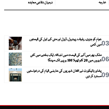
خارجہ
درمیان دفاعی معاہدہ
عوام کو جزوی ریلیف، پیٹرول، ڈیزل اور مٹی کے تیل کی قیمتوں
0
میں کمی
ملک بھر میں آٹے کی قیمت میں اضافہ، ایک ہفتے میں کئی
0
شہروں میں 20 کلو تھیلا 100 روپے تک مہنگا
پشاور ہائیکورٹ نے افغان شہریوں کی عارضی قیام کی درخواستیں
0
مسترد کر دیں