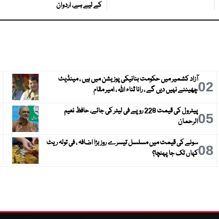
کے لیے ہے، اردوان
آزاد کشمیر میں حکومت بنانیکی پوزیشن میں ہیں ، مینڈیٹ
3
02
چھیننے نہیں دیں گے ، رانا ثناء اللہ ، امیر مقام
پیٹرول کی قیمت 228 روپے فی لیٹر کی جائے، حافظ نعیم
6
05
الرحمان
سونے کی قیمت میں مسلسل تیسرے روز بڑا اضافہ ، فی تولہ ریٹ
9
08
کہاں تک جا پہنچا؟