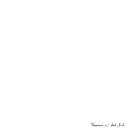
فائل فوٹو / بریٹینیکا