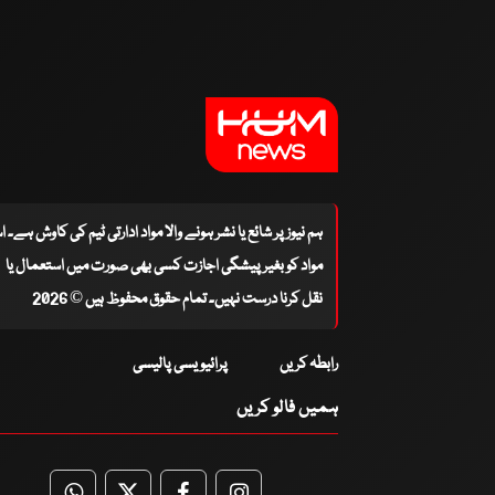
ہم نیوز پر شائع یا نشر ہونے والا مواد ادارتی ٹیم کی کاوش ہے۔ 
مواد کو بغیر پیشگی اجازت کسی بھی صورت میں استعمال یا
نقل کرنا درست نہیں۔ تمام حقوق محفوظ ہیں © 2026
رابطہ کریں
پرائیویسی پالیسی
ہمیں فالو کریں