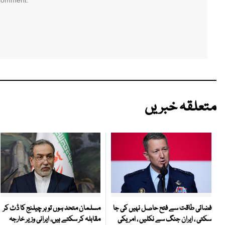
 comment.
متعلقہ خبریں
مسلمان متحد ہوں تو ہر چیلنج کا ڈٹ کر
فضائی طاقت سے فتح حاصل نہیں کی جا
مقابلہ کر سکتے ہیں، ایرانی وزیر خارجہ
سکتی ، ایران جنگ سے نکلیں ، امریکی