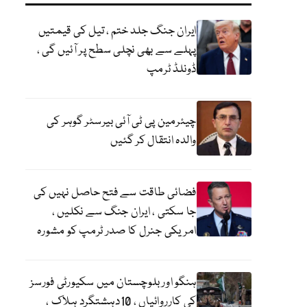
ایران جنگ جلد ختم ، تیل کی قیمتیں
پہلے سے بھی نچلی سطح پر آئیں گی ،
ڈونلڈ ٹرمپ
چیئرمین پی ٹی آئی بیرسٹر گوہر کی
والدہ انتقال کر گئیں
فضائی طاقت سے فتح حاصل نہیں کی
جا سکتی ، ایران جنگ سے نکلیں ،
امریکی جنرل کا صدر ٹرمپ کو مشورہ
ہنگو اور بلوچستان میں سکیورٹی فورسز
کی کارروائیاں ، 10دہشتگرد ہلاک ،