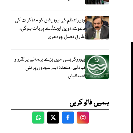
وزیراعظم کی اپوزیشن کو مذاکرات کی
دعوت، اوپن ایجنڈے پر بات ہوگی،
طارق فضل چودھری
بیوروکریسی میں بڑے پیمانے پر تقرر و
تبادلے، متعدد اہم عہدوں پر نئی
تعیناتیاں
ہمیں فالو کریں
WhatsApp
Twitter
Facebook
Facebook