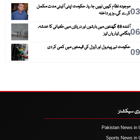
موجودہ نظام کہیں نہیں جا رہا، حکومت اپنی آئینی مدت مکمل
0
کرے گی، وزیر داخلہ
آئندہ 48 گھنٹوں میں بارشوں اور دریاؤں میں طغیانی کا خدشہ،
0
ہنگامی تیاریاں تیز
حکومت نے پیٹرول اور ڈیزل کی قیمتوں میں کمی کر دی
0
یزی سیکشنز
Pakistan News in 
Sports News in 