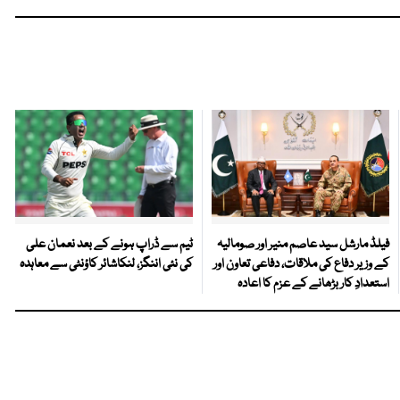
فیلڈ مارشل سید عاصم منیر اور صومالیہ
ٹیم سے ڈراپ ہونے کے بعد نعمان علی
کے وزیر دفاع کی ملاقات، دفاعی تعاون اور
کی نئی اننگز، لنکاشائر کاؤنٹی سے معاہدہ
استعدادِ کار بڑھانے کے عزم کا اعادہ