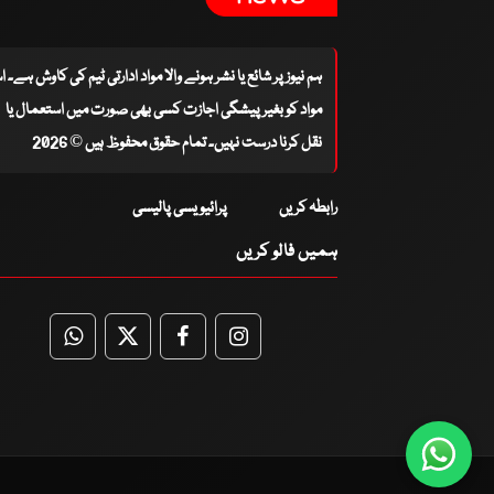
ہم نیوز پر شائع یا نشر ہونے والا مواد ادارتی ٹیم کی کاوش ہے۔ 
مواد کو بغیر پیشگی اجازت کسی بھی صورت میں استعمال یا
نقل کرنا درست نہیں۔ تمام حقوق محفوظ ہیں © 2026
رابطہ کریں
پرائیویسی پالیسی
ہمیں فالو کریں
WhatsApp
Twitter
Facebook
Facebook