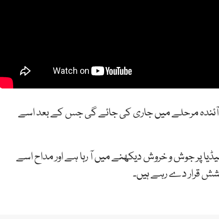
 آئندہ مرحلے میں جاری کی جائے گی جس کے بعد اسے
ا پر جوش و خروش دیکھنے میں آ رہا ہے اور مداح اسے
وشش قرار دے رہے ہیں۔