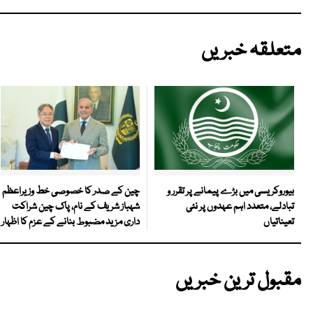
متعلقہ خبریں
چین کے صدر کا خصوصی خط وزیراعظم
بیوروکریسی میں بڑے پیمانے پر تقرر و
شہباز شریف کے نام، پاک چین شراکت
تبادلے، متعدد اہم عہدوں پر نئی
داری مزید مضبوط بنانے کے عزم کا اظہار
تعیناتیاں
مقبول ترین خبریں