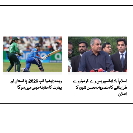
اسلام آباد ایکسپریس وے کو موٹروے
ویمنز ایشیا کپ 2026، پاکستان اور
طرز بنانے کا منصوبہ، محسن نقوی کا
بھارت کا مقابلہ دبئی میں ہو گا
اعلان