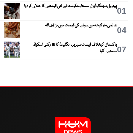
پیٹرول مہنگا، ڈیزل سستا، حکومت نے نئی قیمتوں کا اعلان کر دیا
01
عالمی مارکیٹ میں سونے کی قیمت میں بڑا اضافہ
04
پاکستان کیخلاف ٹیسٹ سیریز ، انگلینڈ کا 16 رکنی اسکواڈ
07
سامنے آ گیا