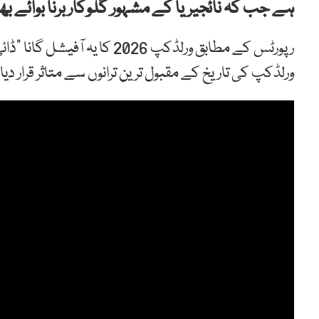
ہے جب کہ نائجیریا کے مشہور گلوکار برنا بوائے 
رپورٹس کے مطابق ورلڈکپ 2026 کا
ورلڈکپ کی تاریخ کے مقبول ترین ترانوں سے متاثر قرار دیا 