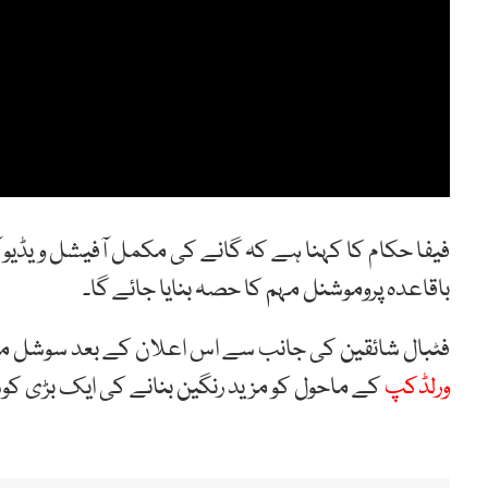
فیفا حکام کا کہنا ہے کہ گانے کی مکمل آفیشل ویڈیو
باقاعدہ پروموشنل مہم کا حصہ بنایا جائے گا۔
فٹبال شائقین کی جانب سے اس اعلان کے بعد سوشل میڈی
ورلڈکپ
کے ماحول کو مزید رنگین بنانے کی ایک بڑی ک