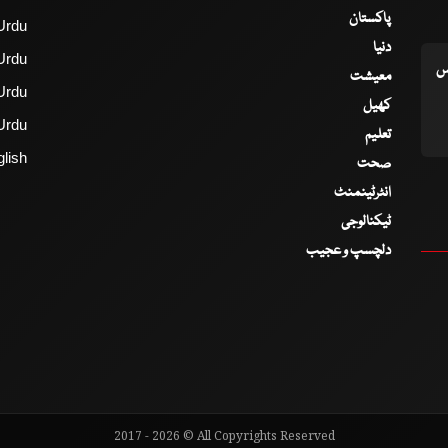
پاکستان
Urdu
دنیا
Urdu
اس
معیشت
Urdu
کھیل
Urdu
تعلیم
lish
صحت
انٹرٹینمنٹ
ٹیکنالوجی
دلچسپ و عجیب
2017 - 2026 © All Copyrights Reserved