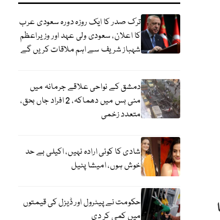
ترک صدر کا ایک روزہ دورہ سعودی عرب
کا اعلان، سعودی ولی عہد اور وزیراعظم
شہباز شریف سے اہم ملاقات کریں گے
دمشق کے نواحی علاقے جرمانہ میں
منی بس میں دھماکہ، 2 افراد جاں بحق،
متعدد زخمی
شادی کا کوئی ارادہ نہیں، اکیلی بے حد
خوش ہوں، امیشا پٹیل
حکومت نے پیٹرول اور ڈیزل کی قیمتوں
میں کمی کر دی