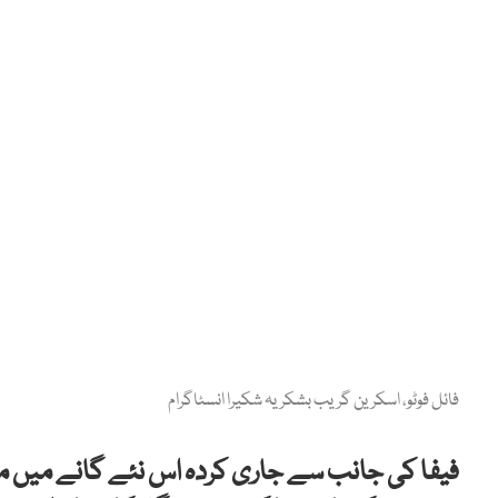
فائل فوٹو، اسکرین گریب بشکریہ شکیرا انسٹاگرام
فیفا کی جانب سے جاری کردہ اس نئے گانے میں م