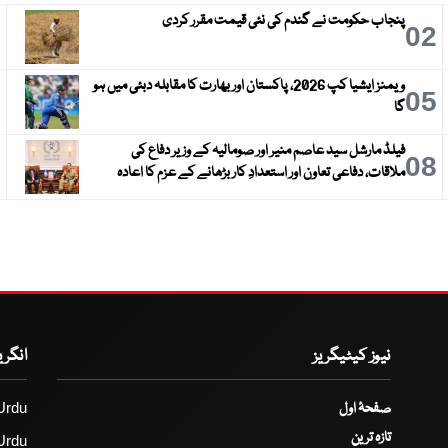
پنجاب حکومت نے گندم کی نئی قیمت مقرر کردی
3
02
ویمنز ایشیا کپ 2026، پاکستان اور بھارت کا مقابلہ دبئی میں ہو
6
05
گا
فیلڈ مارشل سید عاصم منیر اور صومالیہ کے وزیر دفاع کی
9
08
ملاقات، دفاعی تعاون اور استعدادِ کار بڑھانے کے عزم کا اعادہ
نیوز کیٹیگریز
انگر
صفحۂ اول
Urdu
تازہ ترین
Urdu