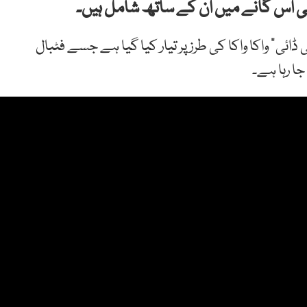
بھی اس گانے میں ان کے ساتھ شامل ہیں۔
 یہ آفیشل گانا “ڈائی ڈائی” واکا واکا کی طرز پر تیار کیا گیا ہے جسے فٹبال
جا رہا ہے۔