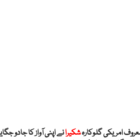
عروف امریکی گلوکارہ
شکیرا
نے اپنی آواز کا جادو جگایا