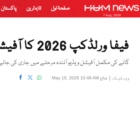
صفحۂ اول
تازہ ترین
پاکستان
7 Aug, 2026
فیفا ورلڈکپ 2026 کا آفیشل ترانہ ریلیز کر دیا گیا
گانے کی مکمل آفیشل ویڈیو آئندہ مرحلے میں جاری کی جائے 
|
شائع
May 15, 2026 10:48 AM
ویب ڈیسک