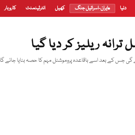
دنیا
ایران-اسرائیل جنگ
کھیل
انٹرٹینمنٹ
کاروبار
گی جس کے بعد اسے باقاعدہ پروموشنل مہم کا حصہ بنایا جائے گا