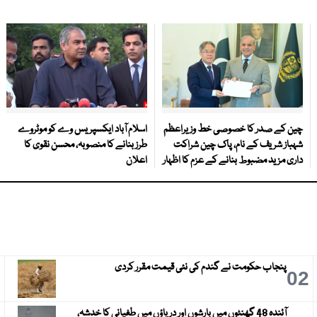
چین کے صدر کا خصوصی خط وزیراعظم
اسلام آباد ایکسپریس وے کو موٹروے
شہباز شریف کے نام، پاک چین شراکت
طرز بنانے کا منصوبہ، محسن نقوی کا
داری مزید مضبوط بنانے کے عزم کا اظہار
اعلان
پنجاب حکومت نے گندم کی نئی قیمت مقرر کردی
3
02
آئندہ 48 گھنٹوں میں بارشوں اور دریاؤں میں طغیانی کا خدشہ،