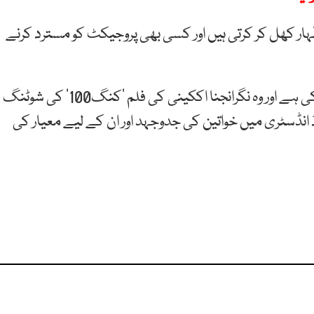
اظہار کھل کر کرتی ہیں اور کسی بھی پروجیکٹ کو مسترد کرنے
واضح رہے کہ تبو کی حالیہ فلم ’بھوت بنگلا‘ ریلیز ہو چکی ہے اور وہ نگرانجنا اککینی کی فلم ’کنگ100‘ کی شوٹنگ
انڈسٹری میں خواتین کی جدوجہد اور ان کے لیے معیار کی