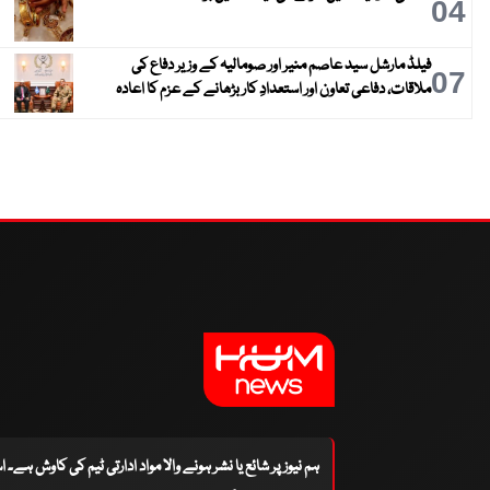
04
فیلڈ مارشل سید عاصم منیر اور صومالیہ کے وزیر دفاع کی
07
ملاقات، دفاعی تعاون اور استعدادِ کار بڑھانے کے عزم کا اعادہ
ہم نیوز پر شائع یا نشر ہونے والا مواد ادارتی ٹیم کی کاوش ہے۔ 