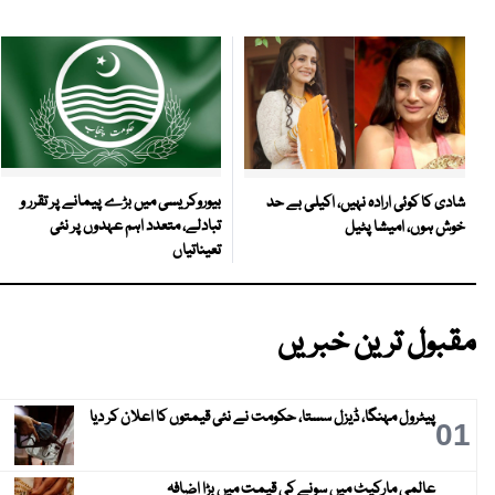
بیوروکریسی میں بڑے پیمانے پر تقرر و
شادی کا کوئی ارادہ نہیں، اکیلی بے حد
تبادلے، متعدد اہم عہدوں پر نئی
خوش ہوں، امیشا پٹیل
تعیناتیاں
مقبول ترین خبریں
پیٹرول مہنگا، ڈیزل سستا، حکومت نے نئی قیمتوں کا اعلان کر دیا
01
عالمی مارکیٹ میں سونے کی قیمت میں بڑا اضافہ