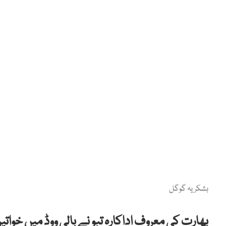
بشکریہ گوگل
بھارت کی معروف اداکارہ تبو نے بالی ووڈ میں خوا