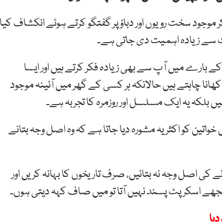
ر موجود سخت رویوں اور دباؤ پر گفتگو کرتے ہوئے انکشاف کیا
ت سے زیادہ اہمیت دی جاتی ہے۔
 کے بارے میں آپ سے بھی زیادہ فکر کرتے ہیں اور ایسا
نا چاہتے ہیں حالانکہ ہر کسی کے گھر میں آئینہ موجود
ں بلکہ یہ ایک مسلسل اور روزمرہ کا تجربہ ہے۔
خواتین کو اکثر یہ مشورہ دیا جاتا ہے کہ وہ اصل وجہ بتانے
نے کی اصل وجہ نہ بتائیں، صرف تاریخوں کا بہانہ کریں اور
مجھے اسکرپٹ پسند نہیں آتا تو میں صاف کہہ دیتی ہوں۔