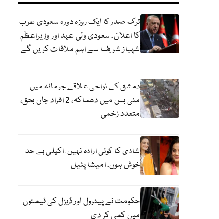
ترک صدر کا ایک روزہ دورہ سعودی عرب
کا اعلان، سعودی ولی عہد اور وزیراعظم
شہباز شریف سے اہم ملاقات کریں گے
دمشق کے نواحی علاقے جرمانہ میں
منی بس میں دھماکہ، 2 افراد جاں بحق،
متعدد زخمی
شادی کا کوئی ارادہ نہیں، اکیلی بے حد
خوش ہوں، امیشا پٹیل
حکومت نے پیٹرول اور ڈیزل کی قیمتوں
میں کمی کر دی