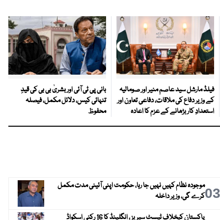
فیلڈ مارشل سید عاصم منیر اور صومالیہ
بانی پی ٹی آئی اور بشریٰ بی بی کی قیدِ
کے وزیر دفاع کی ملاقات، دفاعی تعاون اور
تنہائی کیس، دلائل مکمل، فیصلہ
استعدادِ کار بڑھانے کے عزم کا اعادہ
محفوظ
موجودہ نظام کہیں نہیں جا رہا، حکومت اپنی آئینی مدت مکمل
0
کرے گی، وزیر داخلہ
پاکستان کیخلاف ٹیسٹ سیریز ، انگلینڈ کا 16 رکنی اسکواڈ