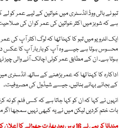
تبو نے بالی ووڈ انڈسٹری میں خواتین کے لیے عمر کو لے ک
ہے کہ شوبز میں اکثر خواتین کی عمر کو ان کی صلاحی
ایک انٹرویو میں تبو کا کہنا تھا کہ لوگ اکثر آپ کی عمر
محسوس ہوتا ہے جیسے وہ آپ کو بار بار آپ کا عکس دکھا
ہوتا ہے۔ ان کے مطابق عمر کوئی اچانک آنے والی چیز نہی
اداکارہ کا کہنا تھا کہ عمر بڑھنے کے ساتھ انڈسٹری میں 
کے بجائے بہانے بنائیں، جیسے شیڈول کی مصروفیت۔
انہوں نے کہا کہ ان کو کہا جاتا ہے کہ کسی فلم کو نہ کر
بات ختم کردیں لیکن میں نے یہ کبھی نہیں سمجھا اگر 
مندانا کریمی نے 16 برس بعد بھارت چھوڑنے کا اعلان کردیا