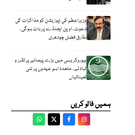
وزیراعظم کی اپوزیشن کو مذاکرات کی
دعوت، اوپن ایجنڈے پر بات ہوگی،
طارق فضل چودھری
بیوروکریسی میں بڑے پیمانے پر تقرر و
تبادلے، متعدد اہم عہدوں پر نئی
تعیناتیاں
ہمیں فالو کریں
WhatsApp
Twitter
Facebook
Facebook