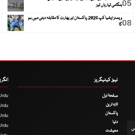
6
05
ہنگامی تیاریاں تیز
ویمنز ایشیا کپ 2026، پاکستان اور بھارت کا مقابلہ دبئی میں ہو
9
08
گا
نیوز کیٹیگریز
انگر
صفحۂ اول
Urdu
تازہ ترین
Urdu
پاکستان
Urdu
دنیا
Urdu
اس
معیشت