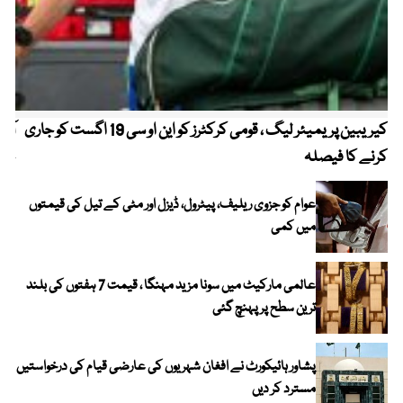
کیریبین پریمیئر لیگ ، قومی کرکٹرز کو این او سی 19 اگست کو جاری
آز
کرنے کا فیصلہ
چھی
عوام کو جزوی ریلیف، پیٹرول، ڈیزل اور مٹی کے تیل کی قیمتوں
میں کمی
عالمی مارکیٹ میں سونا مزید مہنگا ، قیمت 7 ہفتوں کی بلند
ترین سطح پر پہنچ گئی
پشاور ہائیکورٹ نے افغان شہریوں کی عارضی قیام کی درخواستیں
مسترد کر دیں