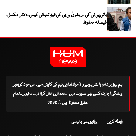
بانی پی ٹی آئی اور بشریٰ بی بی کی قیدِ تنہائی کیس، دلائل مکمل،
فیصلہ محفوظ
ہم نیوز پر شائع یا نشر ہونے والا مواد ادارتی ٹیم کی کاوش ہے۔ اس مواد کو بغیر
پیشگی اجازت کسی بھی صورت میں استعمال یا نقل کرنا درست نہیں۔ تمام
حقوق محفوظ ہیں © 2026
رابطہ کریں
پرائیویسی پالیسی