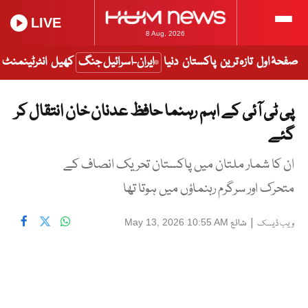
LIVE
8 Aug, 2026
صفحۂ اول
تازہ ترین
پاکستان
دنیا
ایران-اسرائیل جنگ
کھیل
انٹرٹینمنٹ
پی ٹی آئی کے اہم رہنما حافظ عدنان خان انتقال کر
گئے
ان کا شمار ملتان میں پاکستان تحریک انصاف کے
متحرک اور سرگرم رہنماؤں میں ہوتا تھا
|
شائع
May 13, 2026 10:55 AM
ویب ڈیسک