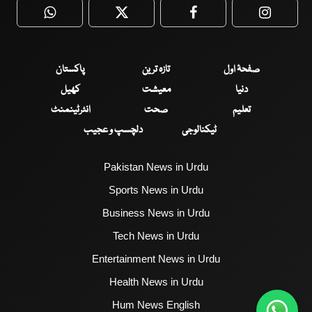
WhatsApp
Twitter
Facebook
Faceboo
صفحۂ اول
تازہ ترین
پاکستان
دنیا
معیشت
کھیل
تعلیم
صحت
انٹرٹینمنٹ
ٹیکنالوجی
دلچسپ و عجیب
Pakistan News in Urdu
Sports News in Urdu
Business News in Urdu
Tech News in Urdu
Entertainment News in Urdu
Health News in Urdu
Hum News English