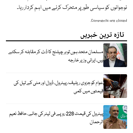
نوجوانوں کو سیاسی طور پر متحرک کرنے میں اہم کردار رہا۔
Comments are closed.
تازہ ترین خبریں
مسلمان متحد ہوں تو ہر چیلنج کا ڈٹ کر مقابلہ کر سکتے
ہیں، ایرانی وزیر خارجہ
عوام کو جزوی ریلیف، پیٹرول، ڈیزل اور مٹی کے تیل کی
قیمتوں میں کمی
پیٹرول کی قیمت 228 روپے فی لیٹر کی جائے، حافظ نعیم
الرحمان