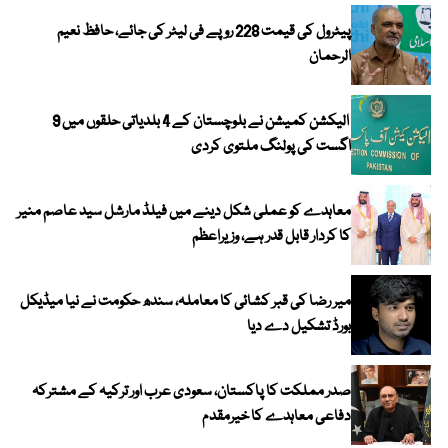
پیٹرول کی قیمت 228 روپے فی لیٹر کی جائے، حافظ نعیم
الرحمان
الیکشن کمیشن نے بلوچستان کے 4 بلدیاتی حلقوں میں 9
اگست کی پولنگ ملتوی کردی
معاہدے کو عملی شکل دینے میں فیلڈ مارشل سید عاصم منیر
کا کردار قابل قدر ہے، وزیراعظم
میر رضا کی قبر کشائی کا معاملہ، سندھ حکومت نے نیا میڈیکل
بورڈ تشکیل دے دیا
صدر مملکت کا پاکستان، سعودی عرب اور ترکیہ کے مشترکہ
دفاعی معاہدے کا خیرمقدم