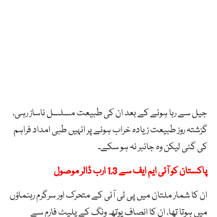
جیل سے رہا ہونے کے بعد ان کی طبیعت مسلسل ناساز رہی،
گزشتہ روز طبیعت زیادہ خراب ہونے پر انہیں طبی امداد فراہم
کی گئی لیکن وہ جانبر نہ ہو سکے۔
پاکستان کو آئی ایم ایف سے 1.3 ارب ڈالر موصول
ان کا شمار ملتان میں پی ٹی آئی کے متحرک اور سرگرم رہنماؤں
میں ہوتا تھا، ان کا انصاف یوتھ ونگ کے پلیٹ فارم سے