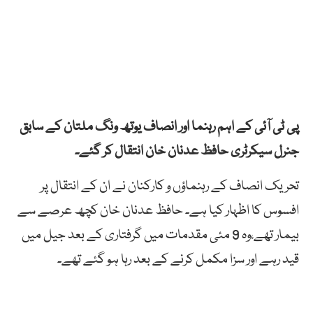
پی ٹی آئی کے اہم رہنما اور انصاف یوتھ ونگ ملتان کے سابق
جنرل سیکرٹری حافظ عدنان خان انتقال کر گئے۔
تحریک انصاف کے رہنماؤں و کارکنان نے ان کے انتقال پر
افسوس کا اظہار کیا ہے۔ حافظ عدنان خان کچھ عرصے سے
بیمار تھے،وہ 9 مئی مقدمات میں گرفتاری کے بعد جیل میں
قید رہے اور سزا مکمل کرنے کے بعد رہا ہو گئے تھے۔