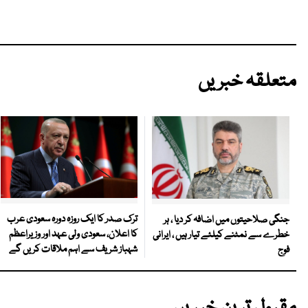
متعلقہ خبریں
ترک صدر کا ایک روزہ دورہ سعودی عرب
جنگی صلاحیتوں میں اضافہ کر دیا ، ہر
کا اعلان، سعودی ولی عہد اور وزیراعظم
خطرے سے نمٹنے کیلئے تیار ہیں ، ایرانی
شہباز شریف سے اہم ملاقات کریں گے
فوج