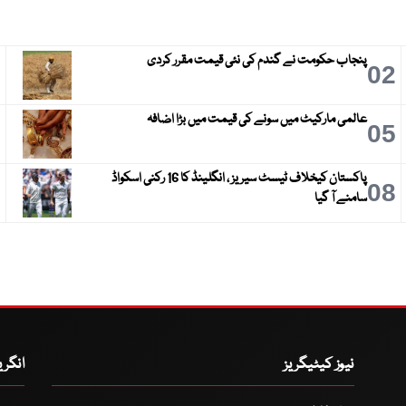
پنجاب حکومت نے گندم کی نئی قیمت مقرر کردی
3
02
عالمی مارکیٹ میں سونے کی قیمت میں بڑا اضافہ
6
05
پاکستان کیخلاف ٹیسٹ سیریز ، انگلینڈ کا 16 رکنی اسکواڈ
9
08
سامنے آ گیا
نیوز کیٹیگریز
انگر