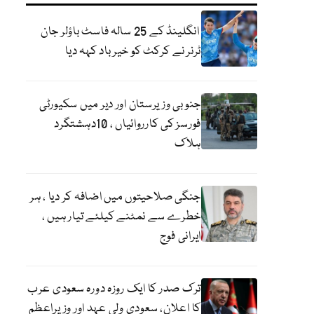
انگلینڈ کے 25 سالہ فاسٹ باؤلر جان
ٹرنر نے کرکٹ کو خیر باد کہہ دیا
جنوبی وزیرستان اور دیر میں سکیورٹی
فورسز کی کارروائیاں ، 10دہشتگرد
ہلاک
جنگی صلاحیتوں میں اضافہ کر دیا ، ہر
خطرے سے نمٹنے کیلئے تیار ہیں ،
ایرانی فوج
ترک صدر کا ایک روزہ دورہ سعودی عرب
کا اعلان، سعودی ولی عہد اور وزیراعظم