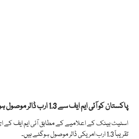
پاکستان کو آئی ایم ایف سے 1.3 ارب ڈالر موصول ہو گئے۔
اسٹیٹ بینک کے اعلامیے کے مطابق آئی ایم ایف کے ای 
تقریباً 1.3 ارب امریکی ڈالر موصول ہوگئے ہیں۔