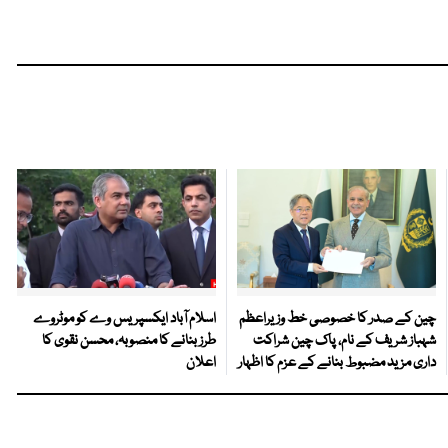
چین کے صدر کا خصوصی خط وزیراعظم
اسلام آباد ایکسپریس وے کو موٹروے
شہباز شریف کے نام، پاک چین شراکت
طرز بنانے کا منصوبہ، محسن نقوی کا
داری مزید مضبوط بنانے کے عزم کا اظہار
اعلان