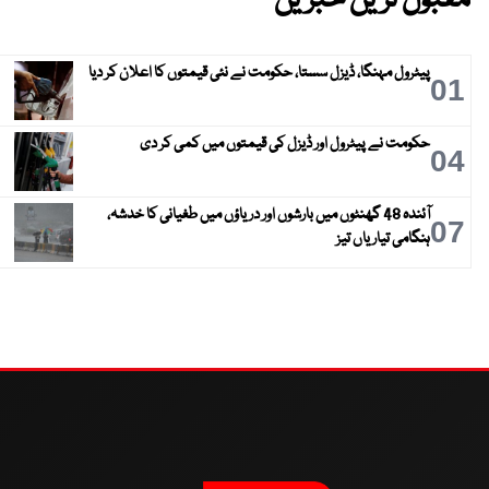
مقبول ترین خبریں
پیٹرول مہنگا، ڈیزل سستا، حکومت نے نئی قیمتوں کا اعلان کر دیا
01
حکومت نے پیٹرول اور ڈیزل کی قیمتوں میں کمی کر دی
04
آئندہ 48 گھنٹوں میں بارشوں اور دریاؤں میں طغیانی کا خدشہ،
07
ہنگامی تیاریاں تیز