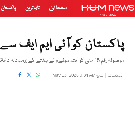
صفحۂ اول
تازہ ترین
پاکستان
7 Aug, 2026
پاکستان کو آئی ایم ایف سے 1.3 ارب ڈالر موصول
موصولہ رقم 15 مئی کو ختم ہونے والے ہفتے کے زرمبادلہ ذخائر میں شامل کی جائے گی
|
شائع
May 13, 2026 9:34 AM
ویب ڈیسک