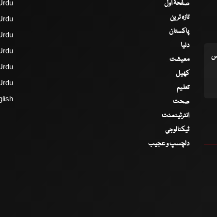
صفحۂ اول
Urdu
تازہ ترین
Urdu
پاکستان
Urdu
دنیا
Urdu
اس
معیشت
Urdu
کھیل
Urdu
تعلیم
lish
صحت
انٹرٹینمنٹ
ٹیکنالوجی
دلچسپ و عجیب