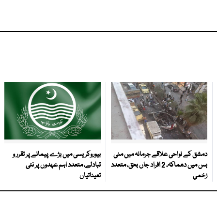
دمشق کے نواحی علاقے جرمانہ میں منی
بیوروکریسی میں بڑے پیمانے پر تقرر و
بس میں دھماکہ، 2 افراد جاں بحق، متعدد
تبادلے، متعدد اہم عہدوں پر نئی
زخمی
تعیناتیاں