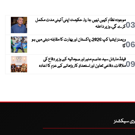
موجودہ نظام کہیں نہیں جا رہا، حکومت اپنی آئینی مدت مکمل
0
کرے گی، وزیر داخلہ
ویمنز ایشیا کپ 2026، پاکستان اور بھارت کا مقابلہ دبئی میں ہو
0
گا
فیلڈ مارشل سید عاصم منیر اور صومالیہ کے وزیر دفاع کی
0
ملاقات، دفاعی تعاون اور استعدادِ کار بڑھانے کے عزم کا اعادہ
یزی سیکشنز