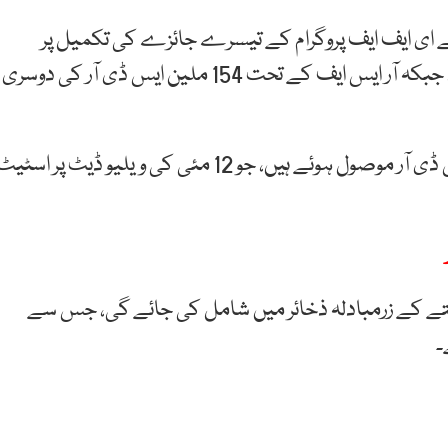
ڈ نے ای ایف ایف پروگرام کے تیسرے جائزے کی تکمیل پر
پاکستان کیلئے 760 ملین ایس ڈی آر کی منظوری دی، جبکہ آر ایس ایف کے تحت 154 ملین ایس ڈی آر کی دوسری
اسٹیٹ بینک کے مطابق مجموعی طور پر 914 ملین ایس ڈی آر موصول ہوئے ہیں، جو 12 مئی کی ویلیو ڈیٹ پر اسٹی
کو ختم ہونے والے ہفتے کے زرمبادلہ ذخائر میں شامل کی جائے گی، جس سے
۔