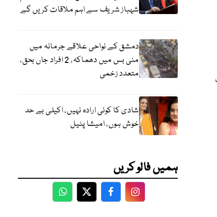
شہباز شریف سے اہم ملاقات کریں گے
دمشق کے نواحی علاقے جرمانہ میں
منی بس میں دھماکہ، 2 افراد جاں بحق،
متعدد زخمی
ٹ
شادی کا کوئی ارادہ نہیں، اکیلی بے حد
خوش ہوں، امیشا پٹیل
ہمیں فالو کریں
WhatsApp
Twitter
Facebook
Facebook