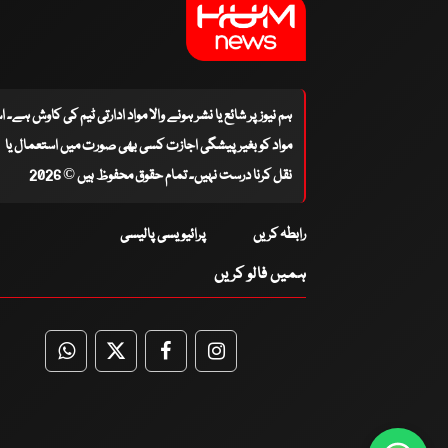
ہم نیوز پر شائع یا نشر ہونے والا مواد ادارتی ٹیم کی کاوش ہے۔ 
مواد کو بغیر پیشگی اجازت کسی بھی صورت میں استعمال یا
نقل کرنا درست نہیں۔ تمام حقوق محفوظ ہیں © 2026
رابطہ کریں
پرائیویسی پالیسی
ہمیں فالو کریں
WhatsApp
Twitter
Facebook
Facebook