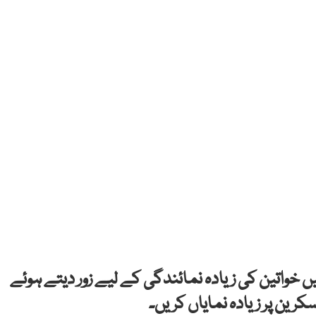
 خواتین کی زیادہ نمائندگی کے لیے زور دیتے ہوئے
کرین پر زیادہ نمایاں کریں۔