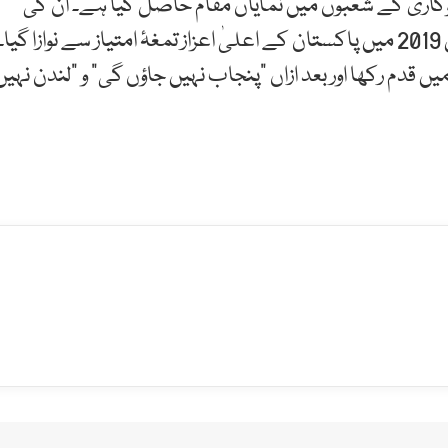
کاری کے شعبوں میں نمایاں مقام حاصل کیا ہے۔ ان کی
پیدائش 6 جنوری 1988ء کو کراچی میں ہوئی۔ انہیں سال 2019 میں پاکستان کے اعلیٰ اعزاز تمغۂ امتیاز سے نوازا گیا۔
 قدم رکھا اور بعد ازاں “پنجاب نہیں جاؤں گی” و “لندن نہیں