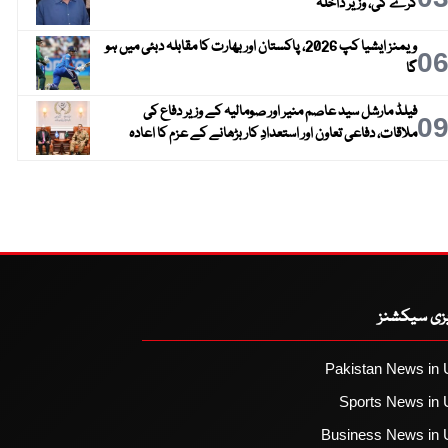
کرے گی، وزیر داخلہ
ویمنز ایشیا کپ 2026، پاکستان اور بھارت کا مقابلہ دبئی میں ہو
0
گا
فیلڈ مارشل سید عاصم منیر اور صومالیہ کے وزیر دفاع کی
0
ملاقات، دفاعی تعاون اور استعدادِ کار بڑھانے کے عزم کا اعادہ
یزی سیکشنز
Pakistan News in 
Sports News in 
Business News in 