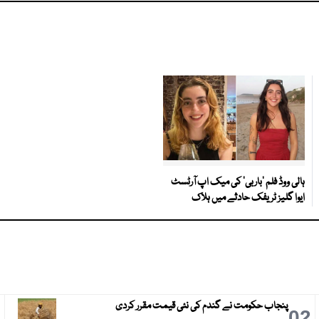
ہالی ووڈ فلم ’باربی‘ کی میک اپ آرٹسٹ
ایوا گلیز ٹریفک حادثے میں ہلاک
پنجاب حکومت نے گندم کی نئی قیمت مقرر کردی
3
02