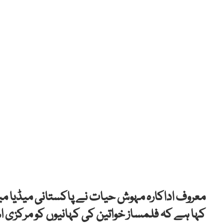
معروف اداکارہ مہوش حیات نے پاکستانی میڈیا میں
کہا ہے کہ فلمساز خواتین کی کہانیوں کو مرکزی اس