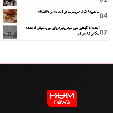
عالمی مارکیٹ میں سونے کی قیمت میں بڑا اضافہ
04
آئندہ 48 گھنٹوں میں بارشوں اور دریاؤں میں طغیانی کا خدشہ،
07
ہنگامی تیاریاں تیز