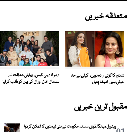
متعلقہ خبریں
دھوکا دہی کیس ، بھارتی عدالت نے
شادی کا کوئی ارادہ نہیں، اکیلی بے حد
سلمان خان اور ان کی بہن کو طلب کر لیا
خوش ہوں، امیشا پٹیل
مقبول ترین خبریں
پیٹرول مہنگا، ڈیزل سستا، حکومت نے نئی قیمتوں کا اعلان کر دیا
01