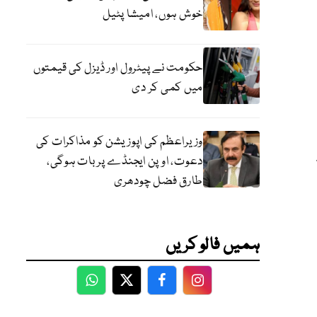
خوش ہوں، امیشا پٹیل
حکومت نے پیٹرول اور ڈیزل کی قیمتوں
میں کمی کر دی
وزیراعظم کی اپوزیشن کو مذاکرات کی
دعوت، اوپن ایجنڈے پر بات ہوگی،
طارق فضل چودھری
ہمیں فالو کریں
WhatsApp
Twitter
Facebook
Facebook