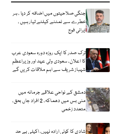
جنگی صلاحیتوں میں اضافہ کر دیا ، ہر
خطرے سے نمٹنے کیلئے تیار ہیں ،
ایرانی فوج
ترک صدر کا ایک روزہ دورہ سعودی عرب
کا اعلان، سعودی ولی عہد اور وزیراعظم
شہباز شریف سے اہم ملاقات کریں گے
دمشق کے نواحی علاقے جرمانہ میں
منی بس میں دھماکہ، 2 افراد جاں بحق،
متعدد زخمی
شادی کا کوئی ارادہ نہیں، اکیلی بے حد