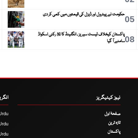
حکومت نے پیٹرول اور ڈیزل کی قیمتوں میں کمی کر دی
6
05
پاکستان کیخلاف ٹیسٹ سیریز ، انگلینڈ کا 16 رکنی اسکواڈ
9
08
سامنے آ گیا
نیوز کیٹیگریز
انگر
صفحۂ اول
Urdu
تازہ ترین
Urdu
پاکستان
Urdu