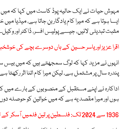
مہوش حیات نے ایک حالیہ پوڈ کاسٹ میں کہا کہ میں ع
ایسا ہوتا ہے کہ میرا کام یادگار بن جاتا ہے، میڈیا می
مثبت تبدیلی لائیں، جیسے پولیس افسر، ڈاکٹر اور وکیل۔
اقرا عزیز اور یاسر حسین کے ہاں دوسرے بچے کی خوشخب
انہوں نے مزید کہا کہ لوگ سمجھتے ہیں کہ میں بیس سال
پندرہ سال پر مشتمل ہے، لیکن میرا کام اتنا اثر رکھتا 
اداکارہ نے اپنے مستقبل کے منصوبوں کے بارے میں کہا ک
ہوں اور میرا مقصد یہ ہے کہ میں خواتین کو حوصلہ دوں 
1936 سے 2024 تک: فلسطین پر تین فلمیں آسکر کے لیے نامزد