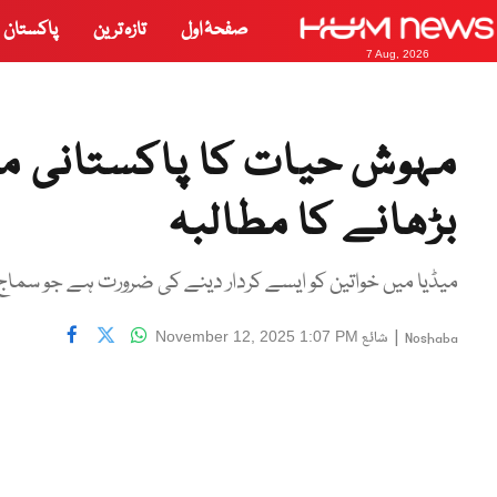
صفحۂ اول
تازہ ترین
پاکستان
7 Aug, 2026
مہوش حیات کا پاکستانی می
بڑھانے کا مطالبہ
میڈیا میں خواتین کو ایسے کردار دینے کی ضرورت ہے جو سماج
|
شائع
November 12, 2025 1:07 PM
Noshaba