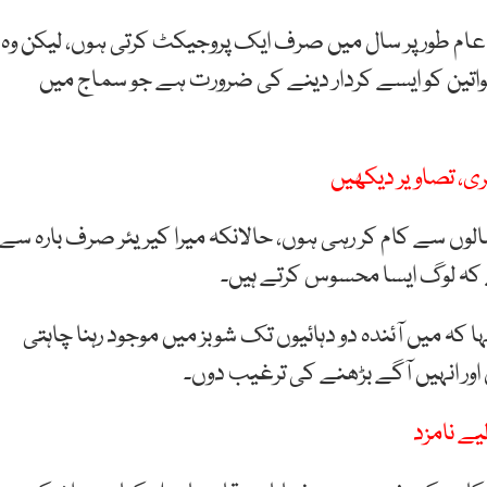
ام طور پر سال میں صرف ایک پروجیکٹ کرتی ہوں، لیکن وہ
ں خواتین کو ایسے کردار دینے کی ضرورت ہے جو سماج میں
ری، تصاویر دیکھیں
وں سے کام کر رہی ہوں، حالانکہ میرا کیریئر صرف بارہ سے
ہے کہ لوگ ایسا محسوس کرتے ہیں۔
ہ میں آئندہ دو دہائیوں تک شوبز میں موجود رہنا چاہتی
اور انہیں آگے بڑھنے کی ترغیب دوں۔