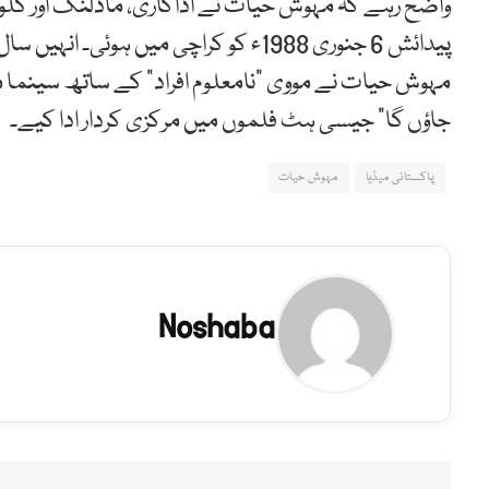
واضح رہے کہ مہوش حیات نے اداکاری، ماڈلنگ اور گلو
مہوش حیات نے مووی “نامعلوم افراد” کے ساتھ سینما میں
جاؤں گا” جیسی ہٹ فلموں میں مرکزی کردار ادا کیے۔
پاکستانی میڈیا
مہوش حیات
Noshaba