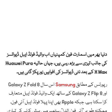
دنیا بھر میں اسمارٹ فون کمپنیاں اب وائیڈ فولڈ ایبل ڈیوائسز
کی جانب تیزی سے بڑھ رہی ہیں، جہاں حالیہ Huawei Pura
X Max کے بعد نئی ڈیوائسز کی افواہیں زور پکڑ گئی ہیں۔
رپورٹس کے مطابق
Samsung
اس سال Galaxy Z Fold 8
اور Galaxy Z Flip 8 کے ساتھ ایک وائیڈ فولڈ ایبل متعارف
کرا سکتا ہے، جبکہ Apple بھی اپنا پہلا فولڈ ایبل آئی فون،
ممکنہ طور پر “آئی فون الٹرا”، ستمبر میں پیش کرنے کی تیاری