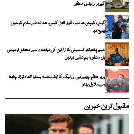
کے برابر بونس منظور
گروپ کیپٹن عاصم طارق قتل کیس، عدالت نے ملزم کو جیل
بھیج دیا
خیبرپختونخوا اسمبلی کا اراکین کی مراعات سے متعلق ترمیمی
بل منظور، اہم شقیں تبدیل
وزیراعظم اچھے ہیں، ن لیگ کا ایک حصہ ہمارا اتحاد توڑنا چاہتا
ہے، بلاول بھٹو
مقبول ترین خبریں