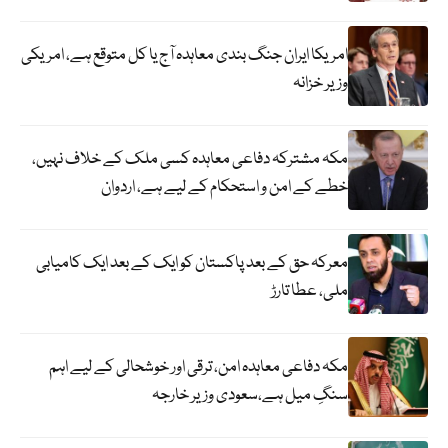
امریکا ایران جنگ بندی معاہدہ آج یا کل متوقع ہے، امریکی
وزیر خزانہ
مکہ مشترکہ دفاعی معاہدہ کسی ملک کے خلاف نہیں،
خطے کے امن و استحکام کے لیے ہے، اردوان
معرکہ حق کے بعد پاکستان کو ایک کے بعد ایک کامیابی
ملی، عطا تارڑ
مکہ دفاعی معاہدہ امن، ترقی اور خوشحالی کے لیے اہم
سنگِ میل ہے،سعودی وزیر خارجہ