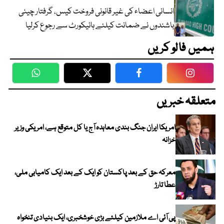
انسانی اعضاء کی غیر قانونی فروخت کیس، گرفتار چینی
باشندوں نے ضمانت کیلئے ہائیکورٹ سے رجوع کرلیا
ہمیں فالو کریں
WhatsApp
Twitter
Facebook
Faceboo
متعلقہ خبریں
امریکا ایران جنگ بندی معاہدہ آج یا کل متوقع ہے، امریکی وزیر
خزانہ
معرکہ حق کے بعد پاکستان کو ایک کے بعد ایک کامیابی ملی،
عطا تارڑ
پی آئی اے ملازمین کیلئے بڑی خوشخبری، ایک بنیادی تنخواہ