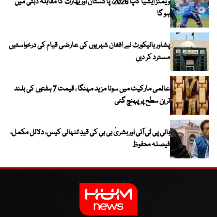
ویمنز ایشیا کپ 2026، پاکستان اور بھارت کا مقابلہ دبئی میں
ہو گا
پشاور ہائیکورٹ نے افغان شہریوں کی عارضی قیام کی درخواستیں
مسترد کر دیں
عالمی مارکیٹ میں سونا مزید مہنگا ، قیمت 7 ہفتوں کی بلند
ترین سطح پر پہنچ گئی
بانی پی ٹی آئی اور بشریٰ بی بی کی قیدِ تنہائی کیس، دلائل مکمل،
فیصلہ محفوظ