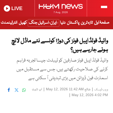
LIVE
7 Aug, 2026
صفحۂ اول
تازہ ترین
پاکستان
دنیا
ایران-اسرائیل جنگ
کھیل
انٹرٹینمنٹ
وائیڈ فولڈ ایبل فونز کی دوڑ؛ کونسے نئے ماڈل لانچ
ہونے جارہے ہیں؟
وائیڈ فولڈ ایبل فونز صارفین کو ٹیبلٹ جیسا تجربہ فراہم
کرنے کی صلاحیت رکھتے ہیں، جس سے مستقبل میں
اسمارٹ فون ڈیزائن میں بڑی تبدیلی آ سکتی ہے
|
شائع
|
اپ ڈیٹ
May 12, 2026 11:42 AM
ویب ڈیسک
|
May 12, 2026 4:02 PM