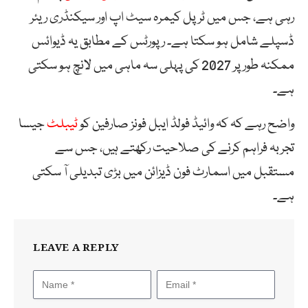
رہی ہے، جس میں ٹرپل کیمرہ سیٹ اپ اور سیکنڈری ریئر
ڈسپلے شامل ہو سکتا ہے۔ رپورٹس کے مطابق یہ ڈیوائس
ممکنہ طور پر 2027 کی پہلی سہ ماہی میں لانچ ہو سکتی
ہے۔
واضح رہے کہ کہ وائیڈ فولڈ ایبل فونز صارفین کو
ٹیبلٹ
جیسا
تجربہ فراہم کرنے کی صلاحیت رکھتے ہیں، جس سے
مستقبل میں اسمارٹ فون ڈیزائن میں بڑی تبدیلی آ سکتی
ہے۔
LEAVE A REPLY