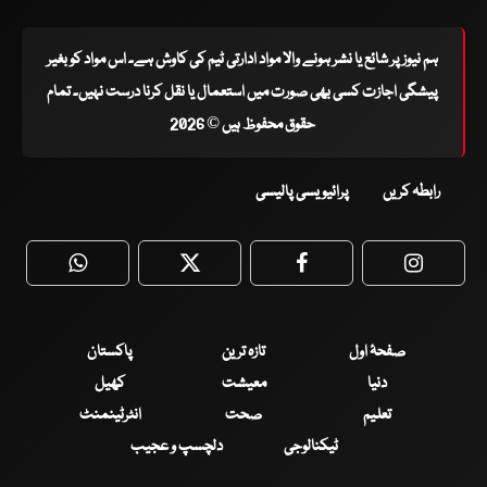
ہم نیوز پر شائع یا نشر ہونے والا مواد ادارتی ٹیم کی کاوش ہے۔ اس مواد کو بغیر
پیشگی اجازت کسی بھی صورت میں استعمال یا نقل کرنا درست نہیں۔ تمام
حقوق محفوظ ہیں © 2026
رابطہ کریں
پرائیویسی پالیسی
WhatsApp
Twitter
Facebook
Faceboo
صفحۂ اول
تازہ ترین
پاکستان
دنیا
معیشت
کھیل
تعلیم
صحت
انٹرٹینمنٹ
ٹیکنالوجی
دلچسپ و عجیب