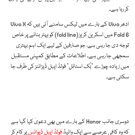
کر رہا ہے۔
ادھر Vivo کے بارے میں لیکس سامنے آئی ہیں کہ Vivo X
Fold 6 میں اسکرین کریز (fold line) کو بہتر بنانے پر خاص
توجہ دی جا رہی ہے، جو صارفین کے لیے ایک اہم بہتری
سمجھی جا رہی ہے۔ اطلاعات کے مطابق کمپنی مستقبل
میں زیادہ چوڑے “بُک اسٹائل” فولڈ ایبل ڈیزائنز کی طرف جا
سکتی ہے۔
دوسری جانب Honor کے بارے میں بھی دعویٰ کیا گیا ہے
کہ وہ کافی عرصے سے ایک وائیڈ
فولڈ ایبل ڈیوائس
پر کام کر