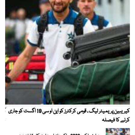
کیریبین پریمیئر لیگ ، قومی کرکٹرز کو این او سی 19 اگست کو جاری
آز
کرنے کا فیصلہ
چھی