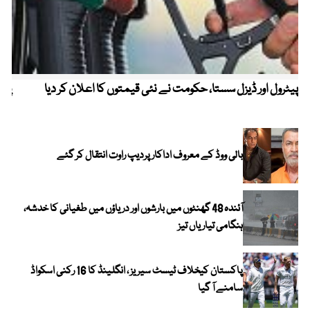
پیٹرول اور ڈیزل سستا، حکومت نے نئی قیمتوں کا اعلان کر دیا
پیٹ
بالی ووڈ کے معروف اداکار پردیپ راوت انتقال کر گئے
آئندہ 48 گھنٹوں میں بارشوں اور دریاؤں میں طغیانی کا خدشہ،
ہنگامی تیاریاں تیز
پاکستان کیخلاف ٹیسٹ سیریز ، انگلینڈ کا 16 رکنی اسکواڈ
سامنے آ گیا