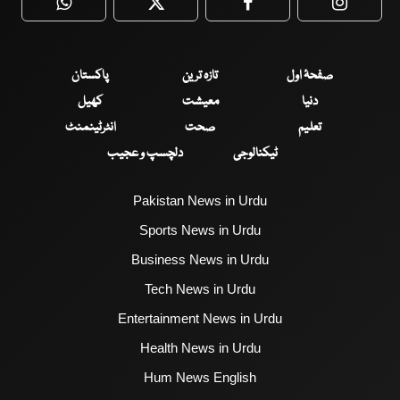
WhatsApp
Twitter
Facebook
Faceboo
صفحۂ اول
تازہ ترین
پاکستان
دنیا
معیشت
کھیل
تعلیم
صحت
انٹرٹینمنٹ
ٹیکنالوجی
دلچسپ و عجیب
Pakistan News in Urdu
Sports News in Urdu
Business News in Urdu
Tech News in Urdu
Entertainment News in Urdu
Health News in Urdu
Hum News English