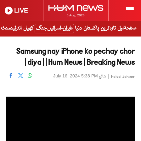
LIVE
6 Aug, 2026
صفحۂ اول
تازہ ترین
پاکستان
دنیا
ایران-اسرائیل جنگ
کھیل
انٹرٹینمنٹ
Samsung nay iPhone ko pechay chor
diya | | Hum News | Breaking News |
|
شائع
July 16, 2024 5:38 PM
Faisal Zaheer