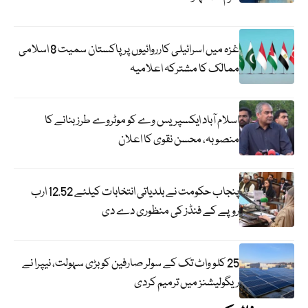
غزہ میں اسرائیلی کارروائیوں پر پاکستان سمیت 8 اسلامی
ممالک کا مشترکہ اعلامیہ
اسلام آباد ایکسپریس وے کو موٹروے طرز بنانے کا
منصوبہ، محسن نقوی کا اعلان
پنجاب حکومت نے بلدیاتی انتخابات کیلئے 12.52 ارب
روپے کے فنڈز کی منظوری دے دی
25 کلو واٹ تک کے سولر صارفین کو بڑی سہولت، نیپرا نے
ریگولیشنز میں ترمیم کردی