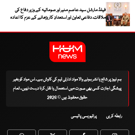
فیلڈ مارشل سید عاصم منیر اور صومالیہ کے وزیر دفاع کی
ملاقات، دفاعی تعاون اور استعدادِ کار بڑھانے کے عزم کا اعادہ
ہم نیوز پر شائع یا نشر ہونے والا مواد ادارتی ٹیم کی کاوش ہے۔ اس مواد کو بغیر
پیشگی اجازت کسی بھی صورت میں استعمال یا نقل کرنا درست نہیں۔ تمام
حقوق محفوظ ہیں © 2026
رابطہ کریں
پرائیویسی پالیسی