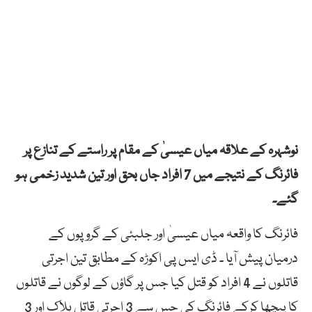
نوشہرہ کے علاقہ میاں عیسیٰ کے مقام پر راستے کے تنازع پر
فائرنگ کے نتیجے میں 7 افراد جاں بحق اور تین شدید زخمی ہو
گئے۔
فائرنگ کا واقعہ میاں عیسیٰ اور جلبئی کے گروپوں کے
درمیان پیش آیا ۔ ڈی ایس پی اکوڑہ کے مطابق تین اجرتی
قاتلوں نے 4 افراد کو قتل کیا جس پر گاؤں کے لوگوں نے قاتلوں
کا پیچھا کرکے فائرنگ کی جس سے 3 اجرتی قاتل ہلاک اور 3