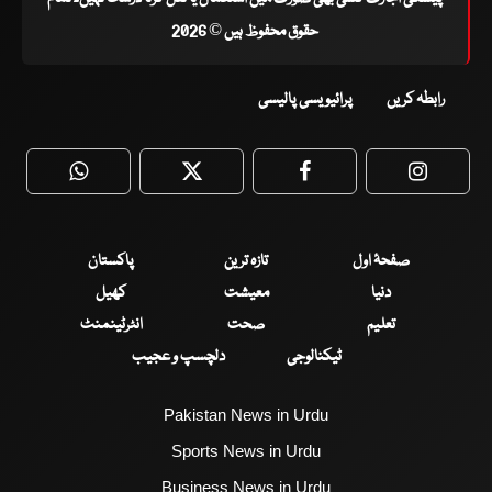
حقوق محفوظ ہیں © 2026
رابطہ کریں
پرائیویسی پالیسی
WhatsApp
Twitter
Facebook
Faceboo
صفحۂ اول
تازہ ترین
پاکستان
دنیا
معیشت
کھیل
تعلیم
صحت
انٹرٹینمنٹ
ٹیکنالوجی
دلچسپ و عجیب
Pakistan News in Urdu
Sports News in Urdu
Business News in Urdu