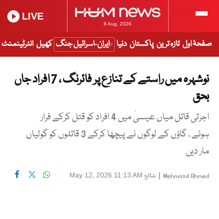
LIVE
8 Aug, 2026
صفحۂ اول
تازہ ترین
پاکستان
دنیا
ایران-اسرائیل جنگ
کھیل
انٹرٹینمنٹ
نوشہرہ میں راستے کے تنازع پر فائرنگ ، 7 افراد جاں
بحق
اجرتی قاتل میاں عیسیٰ میں 4 افراد کو قتل کرکے فرار
ہوئے ، گاؤں کے لوگوں نے پیچھا کرکے 3 قاتلوں کو گولیاں
مار دیں
|
شائع
May 12, 2026 11:13 AM
Mehmood Ahmed