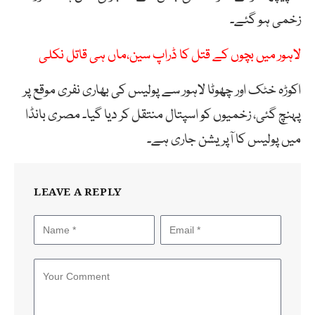
زخمی ہو گئے۔
لاہور میں بچوں کے قتل کا ڈراپ سین،ماں ہی قاتل نکلی
اکوڑہ خٹک اور چھوٹا لاہور سے پولیس کی بھاری نفری موقع پر
پہنچ گئی، زخمیوں کو اسپتال منتقل کر دیا گیا۔ مصری بانڈا
میں پولیس کا آپریشن جاری ہے۔
LEAVE A REPLY