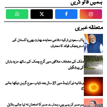
ہمیں فالو کریں
WhatsApp
Twitter
Facebook
Faceboo
متعلقہ خبریں
پاک سعودی ترکیہ دفاعی معاہدہ، بھارت بھی پاکستان کے
اسٹریٹجک فوائد کا معترف
ملک کے مختلف علاقوں میں گرج چمک کے ساتھ مزید بارش
کی پیشگوئی
برطانیہ اور آئرلینڈ میں 27 سال بعد نایاب سورج گرہن دیکھا جائے
گا
ہم صبر کر رہے ہیں، ہمارے صبر کا امتحان نہ لیا جائے، بلاول