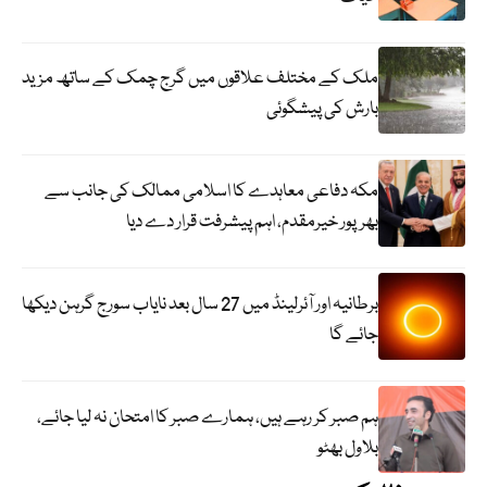
ملک کے مختلف علاقوں میں گرج چمک کے ساتھ مزید
بارش کی پیشگوئی
مکہ دفاعی معاہدے کا اسلامی ممالک کی جانب سے
بھرپور خیرمقدم، اہم پیشرفت قرار دے دیا
برطانیہ اور آئرلینڈ میں 27 سال بعد نایاب سورج گرہن دیکھا
جائے گا
ہم صبر کر رہے ہیں، ہمارے صبر کا امتحان نہ لیا جائے،
بلاول بھٹو