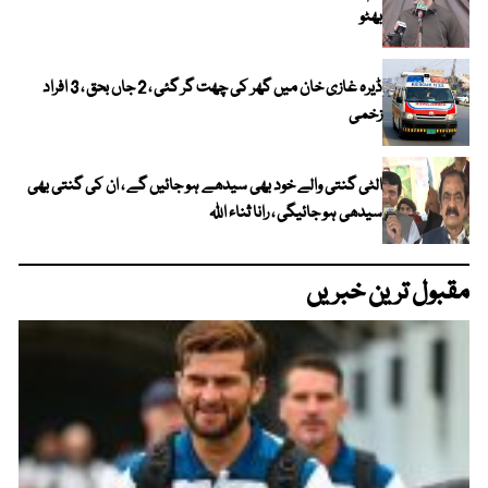
بھٹو
ڈیرہ غازی خان میں گھر کی چھت گر گئی ، 2 جاں بحق ، 3 افراد
زخمی
الٹی گنتی والے خود بھی سیدھے ہو جائیں گے ، ان کی گنتی بھی
سیدھی ہو جائیگی ، رانا ثناء اللہ
مقبول ترین خبریں