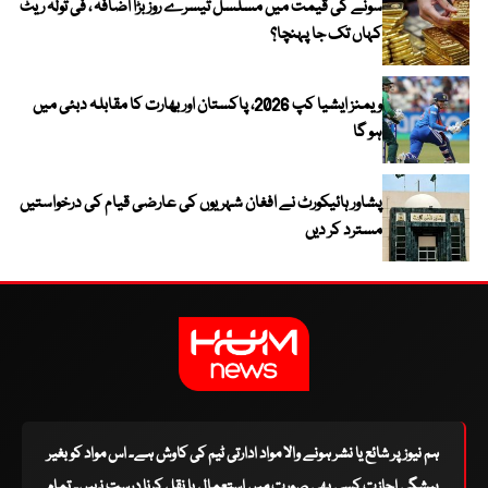
سونے کی قیمت میں مسلسل تیسرے روز بڑا اضافہ ، فی تولہ ریٹ
کہاں تک جا پہنچا؟
ویمنز ایشیا کپ 2026، پاکستان اور بھارت کا مقابلہ دبئی میں
ہو گا
پشاور ہائیکورٹ نے افغان شہریوں کی عارضی قیام کی درخواستیں
مسترد کر دیں
ہم نیوز پر شائع یا نشر ہونے والا مواد ادارتی ٹیم کی کاوش ہے۔ اس مواد کو بغیر
پیشگی اجازت کسی بھی صورت میں استعمال یا نقل کرنا درست نہیں۔ تمام