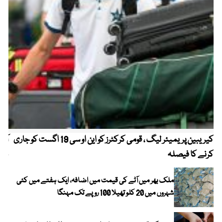
کیریبین پریمیئر لیگ ، قومی کرکٹرز کو این او سی 19 اگست کو جاری
آز
کرنے کا فیصلہ
چھی
ملک بھر میں آٹے کی قیمت میں اضافہ، ایک ہفتے میں کئی
شہروں میں 20 کلو تھیلا 100 روپے تک مہنگا