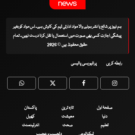
ہم نیوز پر شائع یا نشر ہونے والا مواد ادارتی ٹیم کی کاوش ہے۔ اس مواد کو بغیر
پیشگی اجازت کسی بھی صورت میں استعمال یا نقل کرنا درست نہیں۔ تمام
حقوق محفوظ ہیں © 2026
رابطہ کریں
پرائیویسی پالیسی
WhatsApp
Twitter
Facebook
Faceboo
صفحۂ اول
تازہ ترین
پاکستان
دنیا
معیشت
کھیل
تعلیم
صحت
انٹرٹینمنٹ
ٹیکنالوجی
دلچسپ و عجیب