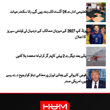
تعلیمی ادارے 24 اگست تک بند رہیں گے، رانا سکندر حیات
ورلڈ کپ 2027 کے میزبان ممالک کے درمیان ٹی ٹوئنٹی سیریز
کا اعلان
یکے بعد دیگرے 2 ہیلی کاپٹر گر کر تباہ؛ متعدد ہلاکتیں
فوجی کارروائی کے بجائے تہران پر معاشی دباؤ کو ترجیح دے رہے
ہیں، امریکی صدر