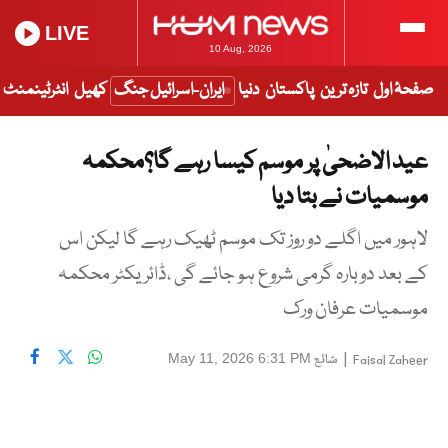
LIVE
10 Aug, 2026
صفحۂ اول
تازہ ترین
پاکستان
دنیا
ایران-اسرائیل جنگ
کھیل
انٹرٹینمنٹ
عید الاضحیٰ پر موسم کیسا رہے گا؟محکمہ
موسمیات نے بتا دیا
لاہور میں اگلے دو روز تک موسم ٹھیک رہے گا لیکن اس
کے بعد دوبارہ گرمی شروع ہو جائے گی ،ڈائریکٹر محکمہ
موسمیات عرفان ورک
|
شائع
May 11, 2026 6:31 PM
Faisal Zaheer