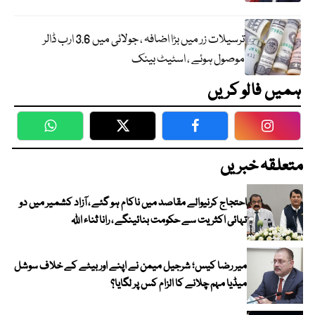
ترسیلات زر میں بڑا اضافہ ، جولائی میں 3.6 ارب ڈالر
موصول ہوئے ، اسٹیٹ بینک
ہمیں فالو کریں
WhatsApp
Twitter
Facebook
Faceboo
متعلقہ خبریں
احتجاج کرنیوالے مقاصد میں ناکام ہو گئے ، آزاد کشمیر میں دو
تہائی اکثریت سے حکومت بنائینگے ، رانا ثناء اللہ
میر رضا کیس؛ شرجیل میمن نے اپنے اور بیٹے کے خلاف سوشل
میڈیا مہم چلانے کا الزام کس پر لگایا؟