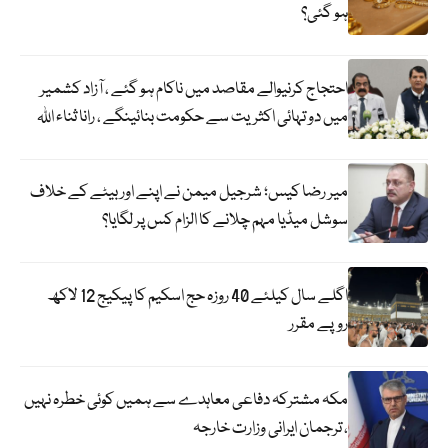
ہو گئی؟
احتجاج کرنیوالے مقاصد میں ناکام ہو گئے ، آزاد کشمیر
میں دو تہائی اکثریت سے حکومت بنائینگے ، رانا ثناء اللہ
میر رضا کیس؛ شرجیل میمن نے اپنے اور بیٹے کے خلاف
سوشل میڈیا مہم چلانے کا الزام کس پر لگایا؟
اگلے سال کیلئے 40 روزہ حج اسکیم کا پیکیج 12 لاکھ
روپے مقرر
مکہ مشترکہ دفاعی معاہدے سے ہمیں کوئی خطرہ نہیں
، ترجمان ایرانی وزارت خارجہ