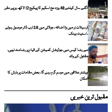
اگلے سال کیلئے 40 روزہ حج اسکیم کا پیکیج 12 لاکھ روپے مقرر
ترسیلات زر میں بڑا اضافہ ، جولائی میں 3.6 ارب ڈالر موصول ہوئے
، اسٹیٹ بینک
میر رضا کیس میں جوڈیشل کمیشن کے قیام پر رضامند نہیں،
مقتول کے والد
بیشتر علاقوں میں موسم گرم رہے گا ، بعض مقامات پر بارش کا
امکان
مقبول ترین خبریں