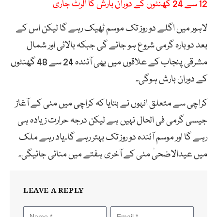
12 سے 24 گھنٹوں کے دوران بارش کا الرٹ جاری
لاہور میں اگلے دو روز تک موسم ٹھیک رہے گا لیکن اس کے
بعد دوبارہ گرمی شروع ہو جائے گی جبکہ بالائی اور شمال
مشرقی پنجاب کے علاقوں میں بھی آئندہ 24 سے 48 گھنٹوں
کے دوران بارش ہوگی۔
کراچی سے متعلق انہوں نے بتایا کہ کراچی میں مئی کے آغاز
جیسی گرمی فی الحال نہیں ہے لیکن درجہ حرارت زیادہ ہی
رہے گا اور موسم آئندہ دو روز تک بہتر رہے گا۔یاد رہے ملک
میں عیدالاضحیٰ مئی کے آخری ہفتے میں منائی جائیگی۔
LEAVE A REPLY