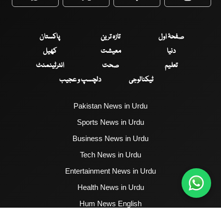
WhatsApp
Twitter
Facebook
Faceboo
صفحۂ اول
تازہ ترین
پاکستان
دنیا
معیشت
کھیل
تعلیم
صحت
انٹرٹینمنٹ
ٹیکنالوجی
دلچسپ و عجیب
Pakistan News in Urdu
Sports News in Urdu
Business News in Urdu
Tech News in Urdu
Entertainment News in Urdu
Health News in Urdu
Hum News English