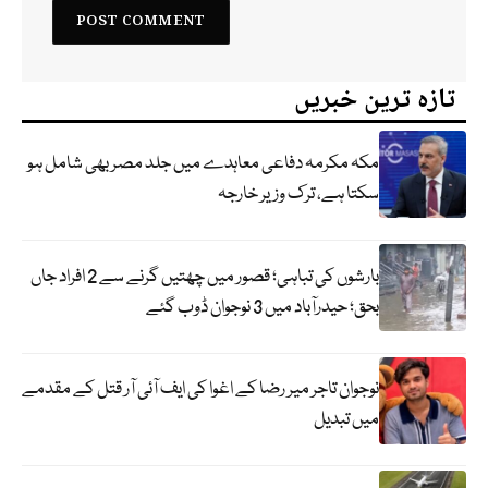
تازہ ترین خبریں
مکہ مکرمہ دفاعی معاہدے میں جلد مصر بھی شامل ہو
سکتا ہے، ترک وزیر خارجہ
بارشوں کی تباہی؛ قصور میں چھتیں گرنے سے 2 افراد جاں
بحق؛ حیدرآباد میں 3 نوجوان ڈوب گئے
نوجوان تاجر میر رضا کے اغوا کی ایف آئی آر قتل کے مقدمے
میں تبدیل