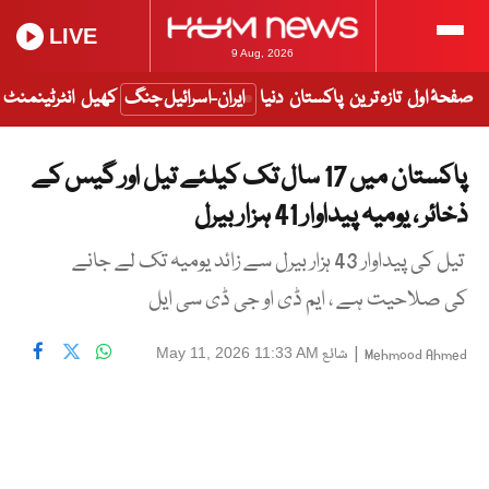
LIVE
9 Aug, 2026
صفحۂ اول
تازہ ترین
پاکستان
دنیا
ایران-اسرائیل جنگ
کھیل
انٹرٹینمنٹ
پاکستان میں 17 سال تک کیلئے تیل اور گیس کے
ذخائر ، یومیہ پیداوار 41 ہزار بیرل
تیل کی پیداوار 43 ہزار بیرل سے زائد یومیہ تک لے جانے
کی صلاحیت ہے ، ایم ڈی او جی ڈی سی ایل
|
شائع
May 11, 2026 11:33 AM
Mehmood Ahmed