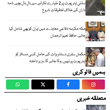
سڈنی ایئرپورٹ پر 2 طیارے ٹکرانے سے بال بال بچے، ذمہ
داران کے خلاف تحقیقات شروع
مکہ مکرمہ دفاعی معاہدے میں ایران کو بھی شامل کیا
جائے، حافظ نعیم الرحمان
مکمل سفری دستاویزات کے حامل کسی مسافر کو
ایئرپورٹ پر نہیں روکا جائے گا، وزیر داخلہ
ہمیں فالو کریں
WhatsApp
Twitter
Facebook
Faceboo
متعلقہ خبریں