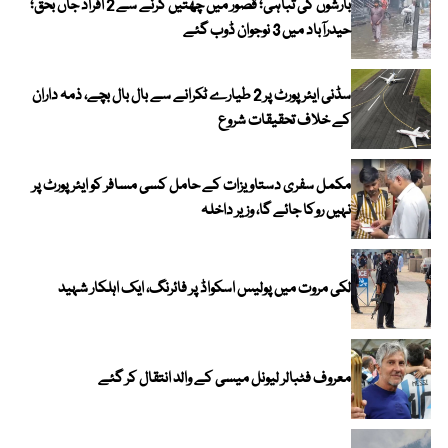
بارشوں کی تباہی؛ قصور میں چھتیں گرنے سے 2 افراد جاں بحق؛
حیدرآباد میں 3 نوجوان ڈوب گئے
سڈنی ایئرپورٹ پر 2 طیارے ٹکرانے سے بال بال بچے، ذمہ داران
کے خلاف تحقیقات شروع
مکمل سفری دستاویزات کے حامل کسی مسافر کو ایئرپورٹ پر
نہیں روکا جائے گا، وزیر داخلہ
لکی مروت میں پولیس اسکواڈ پر فائرنگ، ایک اہلکار شہید
معروف فٹبالر لیونل میسی کے والد انتقال کر گئے