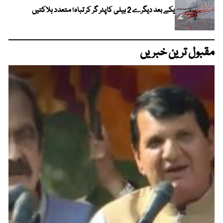
یکے بعد دیگرے 2 ہیلی کاپٹر گر کر تباہ؛ متعدد ہلاکتیں
مقبول ترین خبریں