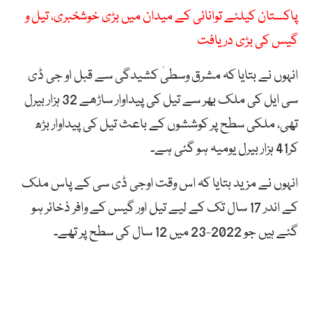
پاکستان کیلئے توانائی کے میدان میں بڑی خوشخبری، تیل و
گیس کی بڑی دریافت
انہوں نے بتایا کہ مشرق وسطیٰ کشیدگی سے قبل او جی ڈی
سی ایل کی ملک بھر سے تیل کی پیداوار ساڑھے 32 ہزار بیرل
تھی، ملکی سطح پر کوششوں کے باعث تیل کی پیداوار بڑھ
کر41 ہزار بیرل یومیہ ہو گئی ہے۔
انہوں نے مزید بتایا کہ اس وقت اوجی ڈی سی کے پاس ملک
کے اندر 17 سال تک کے لیے تیل اور گیس کے وافر ذخائر ہو
گئے ہیں جو 2022-23 میں 12 سال کی سطح پر تھے۔