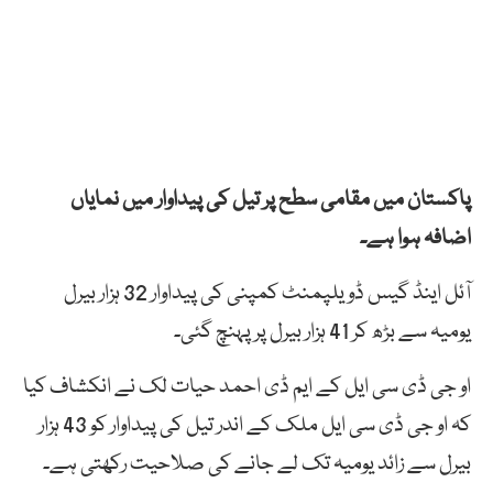
پاکستان میں مقامی سطح پر تیل کی پیداوار میں نمایاں
اضافہ ہوا ہے۔
آئل اینڈ گیس ڈویلپمنٹ کمپنی کی پیداوار 32 ہزار بیرل
یومیہ سے بڑھ کر 41 ہزار بیرل پر پہنچ گئی۔
او جی ڈی سی ایل کے ایم ڈی احمد حیات لک نے انکشاف کیا
کہ او جی ڈی سی ایل ملک کے اندر تیل کی پیداوار کو 43 ہزار
بیرل سے زائد یومیہ تک لے جانے کی صلاحیت رکھتی ہے۔