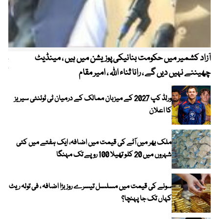
آزاد کشمیر میں حکومت بنانیکی پوزیشن میں ہیں ، مینڈیٹ
عوا
چھیننے نہیں دیں گے ، رانا ثناء اللہ ، امیر مقام
کم
ورلڈ کپ 2027 کے میزبان ممالک کے درمیان ٹی ٹوئنٹی سیریز
کا اعلان
ملک بھر میں آٹے کی قیمت میں اضافہ، ایک ہفتے میں کئی
شہروں میں 20 کلو تھیلا 100 روپے تک مہنگا
سونے کی قیمت میں مسلسل تیسرے روز بڑا اضافہ ، فی تولہ ریٹ
کہاں تک جا پہنچا؟