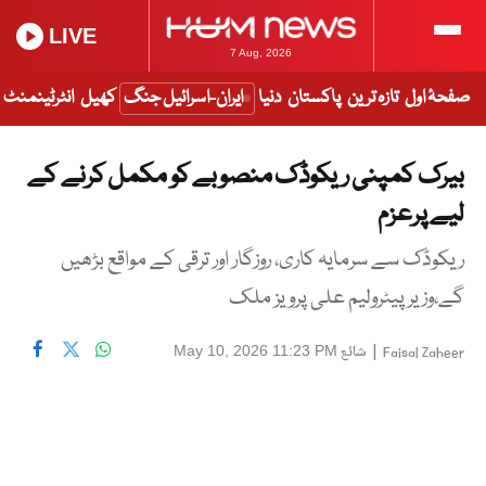
LIVE
7 Aug, 2026
صفحۂ اول
تازہ ترین
پاکستان
دنیا
ایران-اسرائیل جنگ
کھیل
انٹرٹینمنٹ
بیرک کمپنی ریکوڈک منصوبے کو مکمل کرنے کے
لیے پرعزم
ریکوڈک سے سرمایہ کاری، روزگار اور ترقی کے مواقع بڑھیں
گے،وزیر پیٹرولیم علی پرویز ملک
|
شائع
May 10, 2026 11:23 PM
Faisal Zaheer