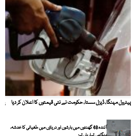
پیٹرول مہنگا، ڈیزل سستا، حکومت نے نئی قیمتوں کا اعلان کر دیا
پنج
آئندہ 48 گھنٹوں میں بارشوں اور دریاؤں میں طغیانی کا خدشہ،
ہنگامی تیاریاں تیز