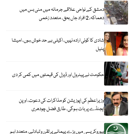
دمشق کے نواحی علاقے جرمانہ میں منی بس میں
دھماکہ، 2 افراد جاں بحق، متعدد زخمی
شادی کا کوئی ارادہ نہیں، اکیلی بے حد خوش ہوں، امیشا
پٹیل
حکومت نے پیٹرول اور ڈیزل کی قیمتوں میں کمی کر دی
وزیراعظم کی اپوزیشن کو مذاکرات کی دعوت، اوپن
ایجنڈے پر بات ہوگی، طارق فضل چودھری
بیوروکریسی میں بڑے پیمانے پر تقرر و تبادلے، متعدد اہم