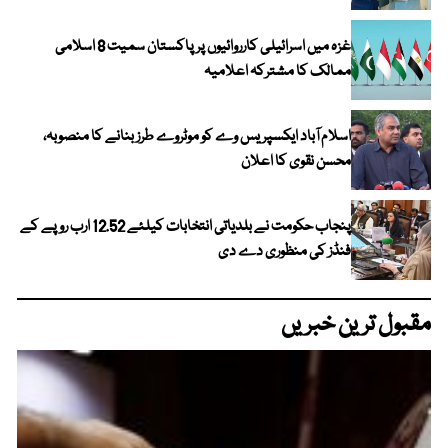
غزہ میں اسرائیلی کارروائیوں پر پاکستان سمیت 8 اسلامی
ممالک کا مشترکہ اعلامیہ
اسلام آباد ایکسپریس وے کو موٹروے طرز بنانے کا منصوبہ،
محسن نقوی کا اعلان
پنجاب حکومت نے بلدیاتی انتخابات کیلئے 12.52 ارب روپے کے
فنڈز کی منظوری دے دی
مقبول ترین خبریں