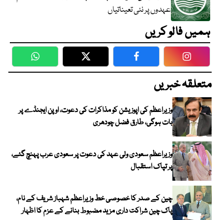
عہدوں پر نئی تعیناتیاں
ہمیں فالو کریں
WhatsApp
Twitter
Facebook
Faceboo
متعلقہ خبریں
وزیراعظم کی اپوزیشن کو مذاکرات کی دعوت، اوپن ایجنڈے پر
بات ہوگی، طارق فضل چودھری
وزیراعظم سعودی ولی عہد کی دعوت پر سعودی عرب پہنچ گئے،
پر تپاک استقبال
چین کے صدر کا خصوصی خط وزیراعظم شہباز شریف کے نام،
پاک چین شراکت داری مزید مضبوط بنانے کے عزم کا اظہار