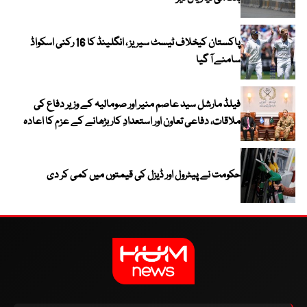
پاکستان کیخلاف ٹیسٹ سیریز ، انگلینڈ کا 16 رکنی اسکواڈ
سامنے آ گیا
فیلڈ مارشل سید عاصم منیر اور صومالیہ کے وزیر دفاع کی
ملاقات، دفاعی تعاون اور استعدادِ کار بڑھانے کے عزم کا اعادہ
حکومت نے پیٹرول اور ڈیزل کی قیمتوں میں کمی کر دی