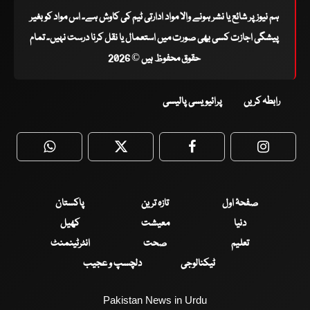
ہم نیوز پر شائع یا نشر ہونے والا مواد ادارتی ٹیم کی کاوش ہے۔ اس مواد کو بغیر
پیشگی اجازت کسی بھی صورت میں استعمال یا نقل کرنا درست نہیں۔ تمام
حقوق محفوظ ہیں © 2026
رابطہ کریں
پرائیویسی پالیسی
WhatsApp
Twitter
Facebook
Faceboo
صفحۂ اول
تازہ ترین
پاکستان
دنیا
معیشت
کھیل
تعلیم
صحت
انٹرٹینمنٹ
ٹیکنالوجی
دلچسپ و عجیب
Pakistan News in Urdu