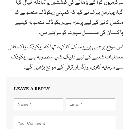
سرگرمیوں کو آگے بڑھانے کی کوششوں پر تبادلہ خیال کیا
گیا،چیئرمن بیرک نے کہا کہ کمپنی ریکوڈک منصوبے کو
مکمل کرنے کے لیے پرعزم ہے۔ریکو ڈک منصوبہ کیلیے
پاکستان کی مسلسل سپورٹ کو سراہتے ہیں۔
اس موقع پر علی پرویز ملک کا کہنا تھا کہ ریکوڈک پاکستانی
معدنیات شعبے کے لیے فلیگ شپ منصوبہ ہے،ریکوڈک
سے سرمایہ کاری، روزگار اور ترقی کے مواقع بڑھیں گے۔
LEAVE A REPLY