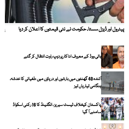
پیٹرول اور ڈیزل سستا، حکومت نے نئی قیمتوں کا اعلان کر دیا
پیٹ
بالی ووڈ کے معروف اداکار پردیپ راوت انتقال کر گئے
آئندہ 48 گھنٹوں میں بارشوں اور دریاؤں میں طغیانی کا خدشہ،
ہنگامی تیاریاں تیز
پاکستان کیخلاف ٹیسٹ سیریز ، انگلینڈ کا 16 رکنی اسکواڈ
سامنے آ گیا