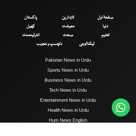
صفحۂ اول
تازہ ترین
پاکستان
دنیا
معیشت
کھیل
تعلیم
صحت
انٹرٹینمنٹ
ٹیکنالوجی
دلچسپ و عجیب
Pakistan News in Urdu
Sports News in Urdu
Business News in Urdu
Tech News in Urdu
Entertainment News in Urdu
Health News in Urdu
Hum News English