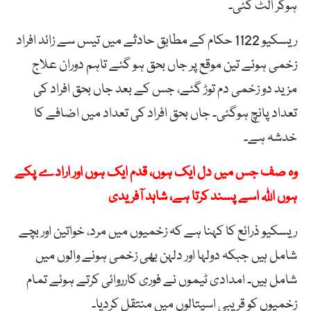
ہوکر الٹ گئی۔
ریسکیو 1122 حکام کے مطابق حادثے میں تیس سے زائد افراد
زخمی ہوئے تین موقع پر جاں بحق ہو گئے تاہم دوران علاج
مزید دو زخمی دم توڑ گئے، جس کے بعد جاں بحق افراد کی
تعداد پانچ ہوگئی۔ جاں بحق افراد کی تعداد میں اضافے کا
خدشہ ہے۔
وہ صف جس میں دل ایک ہوں، قدم ایک ہوں اور ارادے پکے
ہوں اللہ اسے پسند کرتا ہے، شاہد آفریدی
ریسکیو ذرائع کا کہنا ہے کہ زخمیوں میں مرد، خواتین اور بچے
شامل ہیں جبکہ دولہا اور دلہن بھی زخمی ہونے والوں میں
شامل ہیں۔ امدادی ٹیموں نے فوری کارروائی کرتے ہوئے تمام
زخمیوں کو قریبی اسپتالوں میں منتقل کردیا۔