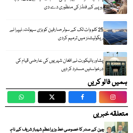
روپے کے فنڈز کی منظوری دے دی
25 کلو واٹ تک کے سولر صارفین کو بڑی سہولت، نیپرا نے
ریگولیشنز میں ترمیم کردی
پشاور ہائیکورٹ نے افغان شہریوں کی عارضی قیام کی
درخواستیں مسترد کر دیں
ہمیں فالو کریں
WhatsApp
Twitter
Facebook
Faceboo
متعلقہ خبریں
چین کے صدر کا خصوصی خط وزیراعظم شہباز شریف کے نام،