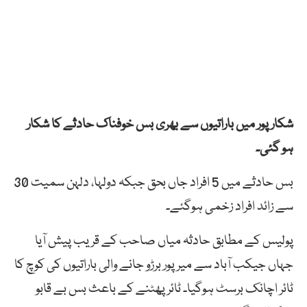
شکار پور میں باراتیوں سے بھری بس خوفناک حادثے کا شکار
ہو گئی۔
بس حادثے میں 5 افراد جاں بحق جبکہ دولہا، دلہن سمیت 30
سے زائد افراد زخمی ہوگئے۔
پولیس کے مطابق حادثہ میاں صاحب کے قریب پیش آیا
جہاں جیکب آباد سے میرپور برڑو جانے والی باراتیوں کی کوچ کا
ٹائر اچانک برسٹ ہوگیا۔ ٹائر پھٹنے کے باعث بس بے قابو