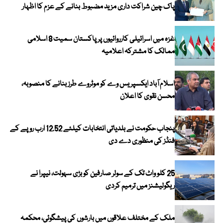
پاک چین شراکت داری مزید مضبوط بنانے کے عزم کا اظہار
غزہ میں اسرائیلی کارروائیوں پر پاکستان سمیت 8 اسلامی
ممالک کا مشترکہ اعلامیہ
اسلام آباد ایکسپریس وے کو موٹروے طرز بنانے کا منصوبہ،
محسن نقوی کا اعلان
پنجاب حکومت نے بلدیاتی انتخابات کیلئے 12.52 ارب روپے کے
فنڈز کی منظوری دے دی
25 کلو واٹ تک کے سولر صارفین کو بڑی سہولت، نیپرا نے
ریگولیشنز میں ترمیم کردی
ملک کے مختلف علاقوں میں بارشوں کی پیشگوئی، محکمہ