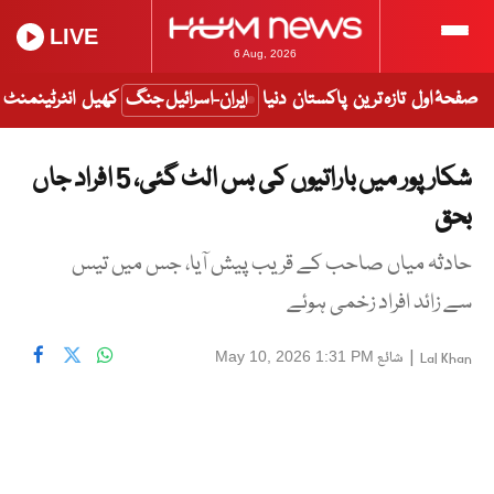
LIVE
6 Aug, 2026
صفحۂ اول
تازہ ترین
پاکستان
دنیا
ایران-اسرائیل جنگ
کھیل
انٹرٹینمنٹ
شکارپور میں باراتیوں کی بس الٹ گئی، 5 افراد جاں
بحق
حادثہ میاں صاحب کے قریب پیش آیا، جس میں تیس
سے زائد افراد زخمی ہوئے
|
شائع
May 10, 2026 1:31 PM
Lal Khan