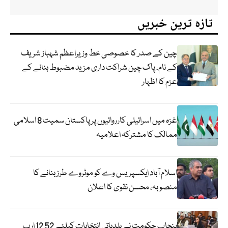
تازہ ترین خبریں
چین کے صدر کا خصوصی خط وزیراعظم شہباز شریف
کے نام، پاک چین شراکت داری مزید مضبوط بنانے کے
عزم کا اظہار
غزہ میں اسرائیلی کارروائیوں پر پاکستان سمیت 8 اسلامی
ممالک کا مشترکہ اعلامیہ
اسلام آباد ایکسپریس وے کو موٹروے طرز بنانے کا
منصوبہ، محسن نقوی کا اعلان
پنجاب حکومت نے بلدیاتی انتخابات کیلئے 12.52 ارب