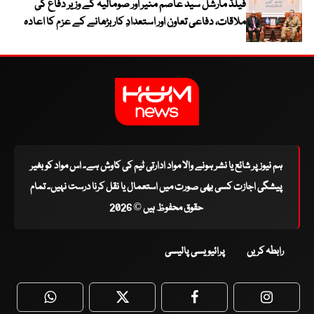
فیلڈ مارشل سید عاصم منیر اور صومالیہ کے وزیر دفاع کی
ملاقات، دفاعی تعاون اور استعدادِ کار بڑھانے کے عزم کا اعادہ
ہم نیوز پر شائع یا نشر ہونے والا مواد ادارتی ٹیم کی کاوش ہے۔ اس مواد کو بغیر
پیشگی اجازت کسی بھی صورت میں استعمال یا نقل کرنا درست نہیں۔ تمام
حقوق محفوظ ہیں © 2026
رابطہ کریں
پرائیویسی پالیسی
WhatsApp
Twitter
Facebook
Faceboo