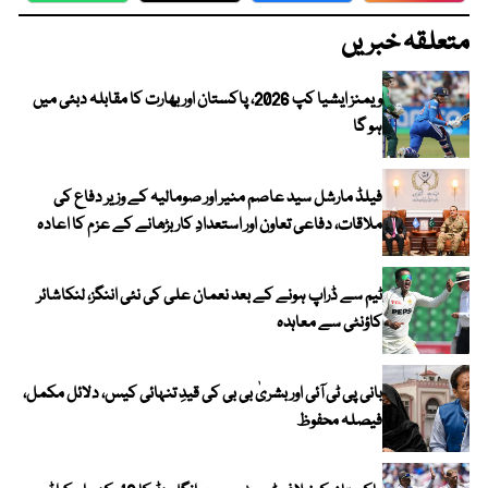
متعلقہ خبریں
ویمنز ایشیا کپ 2026، پاکستان اور بھارت کا مقابلہ دبئی میں
ہو گا
فیلڈ مارشل سید عاصم منیر اور صومالیہ کے وزیر دفاع کی
ملاقات، دفاعی تعاون اور استعدادِ کار بڑھانے کے عزم کا اعادہ
ٹیم سے ڈراپ ہونے کے بعد نعمان علی کی نئی اننگز، لنکاشائر
کاؤنٹی سے معاہدہ
بانی پی ٹی آئی اور بشریٰ بی بی کی قیدِ تنہائی کیس، دلائل مکمل،
فیصلہ محفوظ