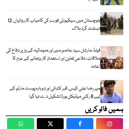
بلوچستان میں سیکیورٹی فورسز کی کامیاب کارروائیاں، 12
دہشت گرد ہلاک
فیلڈ مارشل سید عاصم منیر اور صومالیہ کے وزیر دفاع کی
ملاقات، دفاعی تعاون اور استعدادِ کار بڑھانے کے عزم کا
اعادہ
میر رضا علی کیس، قبر کشائی اور دوبارہ پوسٹ مارٹم کے
لیے 8 رکنی میڈیکل بورڈ تشکیل دے دیا گیا
ہمیں فالو کریں
WhatsApp
Twitter
Facebook
Faceboo