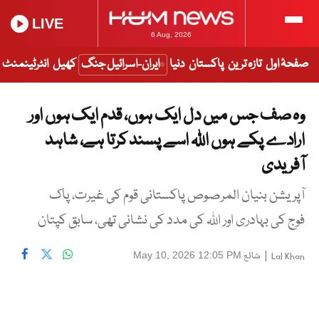
LIVE
6 Aug, 2026
صفحۂ اول
تازہ ترین
پاکستان
دنیا
ایران-اسرائیل جنگ
کھیل
انٹرٹینمنٹ
وہ صف جس میں دل ایک ہوں، قدم ایک ہوں اور
ارادے پکے ہوں اللہ اسے پسند کرتا ہے، شاہد
آفریدی
آپریشن بنیان المرصوص پاکستانی قوم کی غیرت، پاک
فوج کی بہادری اور اللہ کی مدد کی نشانی تھی، سابق کپتان
|
شائع
May 10, 2026 12:05 PM
Lal Khan