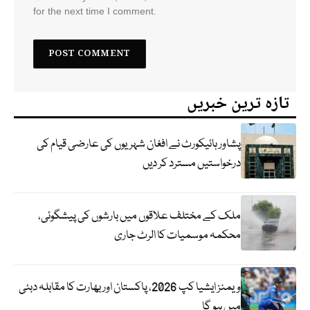
for the next time I comment.
تازہ ترین خبریں
پشاور ہائیکورٹ نے افغان شہریوں کی عارضی قیام کی
درخواستیں مسترد کر دیں
ملک کے مختلف علاقوں میں بارشوں کی پیشگوئی،
محکمہ موسمیات کا الرٹ جاری
ویمنز ایشیا کپ 2026، پاکستان اور بھارت کا مقابلہ دبئی
میں ہو گا