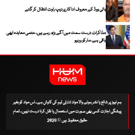
بالی ووڈ کے معروف اداکار پردیپ راوت انتقال کر گئے
مذاکرات درست سمت میں آگے بڑھ رہے ہیں، حتمی معاہدہ ابھی
باقی ہے، مارکو روبیو
ہم نیوز پر شائع یا نشر ہونے والا مواد ادارتی ٹیم کی کاوش ہے۔ اس مواد کو بغیر
پیشگی اجازت کسی بھی صورت میں استعمال یا نقل کرنا درست نہیں۔ تمام
حقوق محفوظ ہیں © 2026