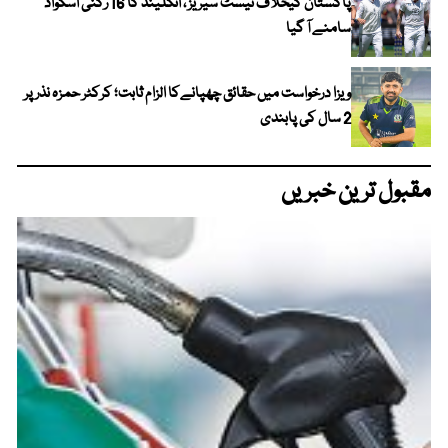
پاکستان کیخلاف ٹیسٹ سیریز ، انگلینڈ کا 16 رکنی اسکواڈ
سامنے آ گیا
ویزا درخواست میں حقائق چھپانےکا الزام ثابت؛ کرکٹر حمزہ نذر پر
2 سال کی پابندی
مقبول ترین خبریں