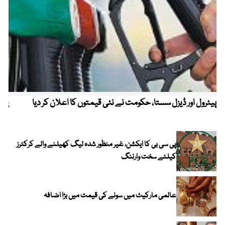
پیٹرول اور ڈیزل سستا، حکومت نے نئی قیمتوں کا اعلان کر دیا
پیٹ
پی سی بی کا ایکشن، غیر منظور شدہ لیگ کھیلنے والے کرکٹرز
کیلئے سخت وارننگ
عالمی مارکیٹ میں سونے کی قیمت میں بڑا اضافہ