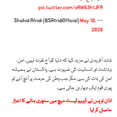
pic.twitter.com/oAW63htJFR
May 10,
— Shahid Afridi (@SAfridiOfficial)
2026
شاہد آفریدی نے مزید کہا کہ دنیا کو آج نفرت نہیں، امن،
برداشت اور انسانیت کی ضرورت ہے۔ پاکستان نے ہمیشہ
امن کی بات کی ہے، مگر جب وطن کی حرمت پر آنچ آئے تو
پوری قوم ایک دیوار بن جاتی ہے۔
اذان اویس نے ڈیبیو ٹیسٹ میچ میں سنچری بنانے کا اعزاز
حاصل کر لیا