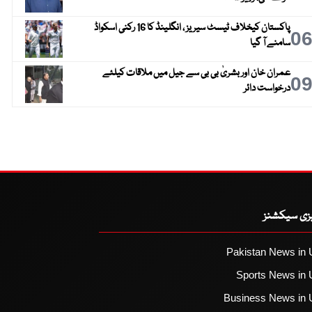
پاکستان کیخلاف ٹیسٹ سیریز ، انگلینڈ کا 16 رکنی اسکواڈ
0
سامنے آ گیا
عمران خان اور بشریٰ بی بی سے جیل میں ملاقات کیلئے
0
درخواست دائر
یزی سیکشنز
Pakistan News in 
Sports News in 
Business News in 