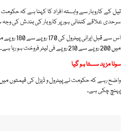
تیل کے کاروبار سے وابستہ افراد کا کہنا ہے کہ حکو
سرحدی علاقے کنٹانی ہور پر کاروبار کی بندش کی وجہ س
اس سے قبل ای
میں 200 روپے سے 210 روپے فی لیٹر فروخت ہو رہا ہے۔
سونا مزید سستا ہو گیا
واضح رہے کہ حکومت نے پیٹرول و ڈیزل کی قیمتوں میں 
پہنچ چکی ہے۔