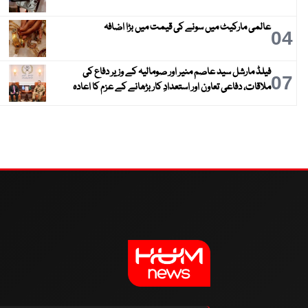
عالمی مارکیٹ میں سونے کی قیمت میں بڑا اضافہ
04
فیلڈ مارشل سید عاصم منیر اور صومالیہ کے وزیر دفاع کی
07
ملاقات، دفاعی تعاون اور استعدادِ کار بڑھانے کے عزم کا اعادہ