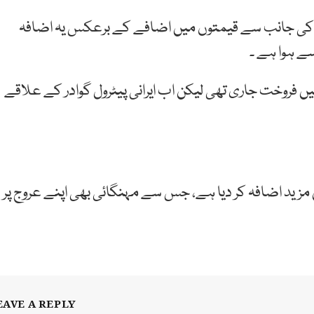
مت کی جانب سے قیمتوں میں اضافے کے برعکس یہ اضافہ
ے ہوا ہے ۔
رانی پیٹرول کی 170 روپے سے 180 روپے میں فروخت جاری تھی لیکن اب ایرانی پیٹرول گوادر کے علاقے
مزید اضافہ کر دیا ہے، جس سے مہنگائی بھی اپنے عروج پر
EAVE A REPLY