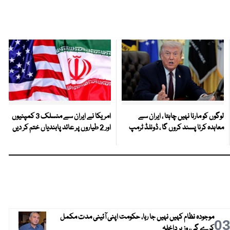
لوگوں کو مارنا نہیں چاہتا ، ایران سے
امریکا نے ایران سے منسلک 3 کمپنیوں
معاہدہ کرنا پسند کروں گا ، ڈونلڈ ٹرمپ
اور 2 طیاروں پر عائد پابندیاں ختم کر دیں
موجودہ نظام کہیں نہیں جا رہا، حکومت اپنی آئینی مدت مکمل
0
کرے گی، وزیر داخلہ