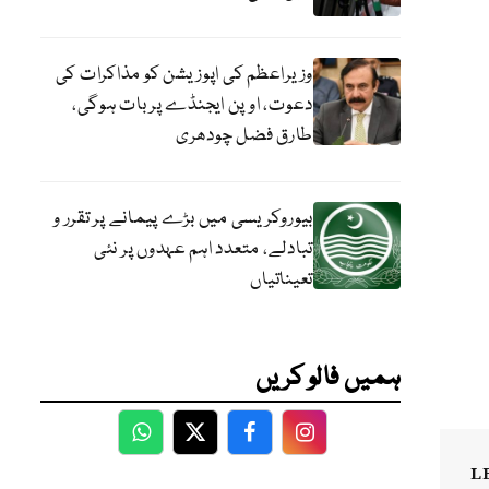
وزیراعظم کی اپوزیشن کو مذاکرات کی
دعوت، اوپن ایجنڈے پر بات ہوگی،
طارق فضل چودھری
بیوروکریسی میں بڑے پیمانے پر تقرر و
تبادلے، متعدد اہم عہدوں پر نئی
تعیناتیاں
ہمیں فالو کریں
WhatsApp
Twitter
Facebook
Facebook
L