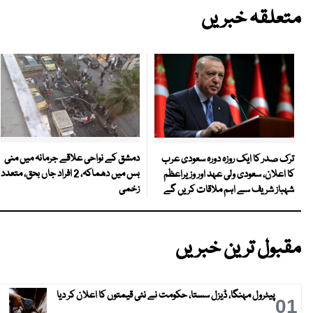
متعلقہ خبریں
دمشق کے نواحی علاقے جرمانہ میں منی
ترک صدر کا ایک روزہ دورہ سعودی عرب
بس میں دھماکہ، 2 افراد جاں بحق، متعدد
کا اعلان، سعودی ولی عہد اور وزیراعظم
زخمی
شہباز شریف سے اہم ملاقات کریں گے
مقبول ترین خبریں
پیٹرول مہنگا، ڈیزل سستا، حکومت نے نئی قیمتوں کا اعلان کر دیا
01