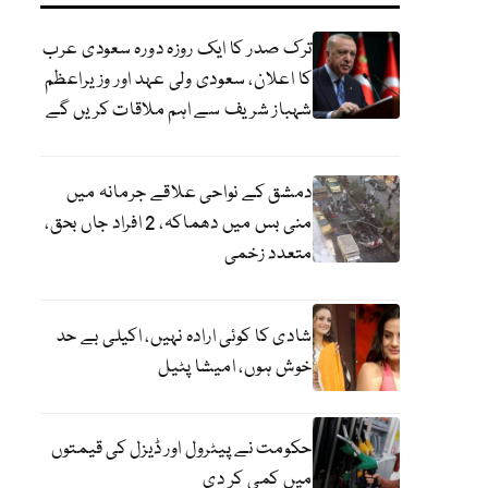
ترک صدر کا ایک روزہ دورہ سعودی عرب
کا اعلان، سعودی ولی عہد اور وزیراعظم
شہباز شریف سے اہم ملاقات کریں گے
دمشق کے نواحی علاقے جرمانہ میں
منی بس میں دھماکہ، 2 افراد جاں بحق،
متعدد زخمی
شادی کا کوئی ارادہ نہیں، اکیلی بے حد
خوش ہوں، امیشا پٹیل
حکومت نے پیٹرول اور ڈیزل کی قیمتوں
میں کمی کر دی