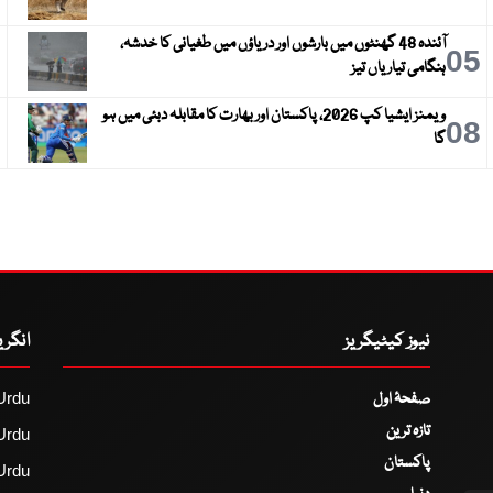
آئندہ 48 گھنٹوں میں بارشوں اور دریاؤں میں طغیانی کا خدشہ،
6
05
ہنگامی تیاریاں تیز
ویمنز ایشیا کپ 2026، پاکستان اور بھارت کا مقابلہ دبئی میں ہو
9
08
گا
نیوز کیٹیگریز
انگر
صفحۂ اول
Urdu
تازہ ترین
Urdu
پاکستان
Urdu