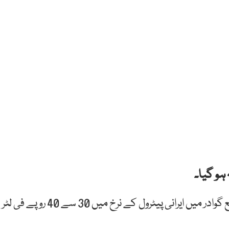
ہو گیا۔
بلوچستان میں ایران سے متصل سرحدی اور ساحلی ضلع گوادر میں ایرانی پیٹرول کے نرخ میں 30 سے 40 روپے فی لٹر