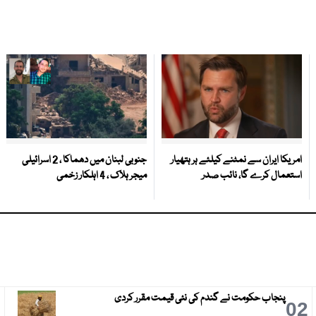
امریکا ایران سے نمٹنے کیلئے ہر ہتھیار
جنوبی لبنان میں دھماکا ، 2 اسرائیلی
استعمال کرے گا، نائب صدر
میجر ہلاک ، 4 اہلکار زخمی
پنجاب حکومت نے گندم کی نئی قیمت مقرر کردی
3
02