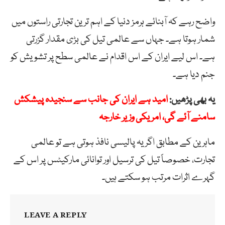
واضح رہے کہ آبنائے ہرمز دنیا کے اہم ترین تجارتی راستوں میں
شمار ہوتا ہے۔ جہاں سے عالمی تیل کی بڑی مقدار گزرتی
ہے۔ اس لیے ایران کے اس اقدام نے عالمی سطح پر تشویش کو
جنم دیا ہے۔
یہ بھی پڑھیں:
امید ہے ایران کی جانب سے سنجیدہ پیشکش
سامنے آئے گی، امریکی وزیر خارجہ
ماہرین کے مطابق اگر یہ پالیسی نافذ ہوتی ہے تو عالمی
تجارت، خصوصاً تیل کی ترسیل اور توانائی مارکیٹس پر اس کے
گہرے اثرات مرتب ہو سکتے ہیں۔
LEAVE A REPLY