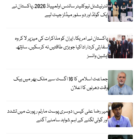
انٹرنیشنل نیوکلیئر سائنس اولمپیاڈ 2026، پاکستان نے
ایک گولڈ اور دو سلور میڈلز جیت لیے
پاکستان نے امریکا، ایران کو مذاکرات کی میز پر لا کر وہ
سفارتی کردار اداکیا جو بڑی طاقتیں نہ کرسکیں، ساؤتھ
ایشین وائسز
جماعت اسلامی کا 16 اگست سے ملک بھر میں بیک
وقت دھرنوں کا اعلان
میر رضا علی کیس: دوسری پوسٹ مارٹم رپورٹ میں تشدد
اور گولی لگنے کے اہم شواہد سامنے آگئے