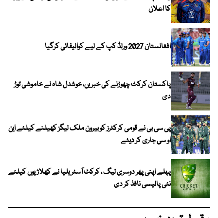
کا اعلان
افغانستان 2027 ورلڈ کپ کے لیے کوالیفائی کرگیا
پاکستان کرکٹ چھوڑنے کی خبریں، خوشدل شاہ نے خاموشی توڑ
دی
پی سی بی نے قومی کرکٹرز کو بیرون ملک لیگز کھیلنے کیلئے این
او سی جاری کر دیئے
پہلے اپنی پھر دوسری لیگ ، کرکٹ آسٹریلیا نے کھلاڑیوں کیلئے
نئی پالیسی نافذ کر دی