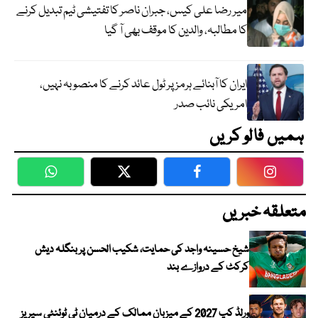
میر رضا علی کیس، جبران ناصر کا تفتیشی ٹیم تبدیل کرنے
کا مطالبہ، والدین کا موقف بھی آ گیا
ایران کا آبنائے ہرمز پر ٹول عائد کرنے کا منصوبہ نہیں،
امریکی نائب صدر
ہمیں فالو کریں
WhatsApp
Twitter
Facebook
Faceboo
متعلقہ خبریں
شیخ حسینہ واجد کی حمایت، شکیب الحسن پر بنگلہ دیش
کرکٹ کے دروازے بند
ورلڈ کپ 2027 کے میزبان ممالک کے درمیان ٹی ٹوئنٹی سیریز