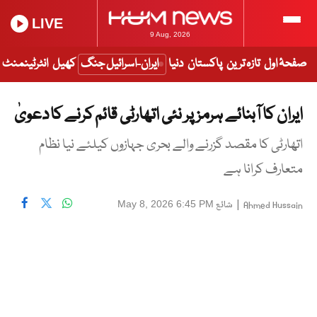
LIVE
9 Aug, 2026
صفحۂ اول
تازہ ترین
پاکستان
دنیا
ایران-اسرائیل جنگ
کھیل
انٹرٹینمنٹ
ایران کا آبنائے ہرمز پر نئی اتھارٹی قائم کرنے کا دعویٰ
اتھارٹی کا مقصد گزرنے والے بحری جہازوں کیلئے نیا نظام
متعارف کرانا ہے
|
شائع
May 8, 2026 6:45 PM
Ahmed Hussain