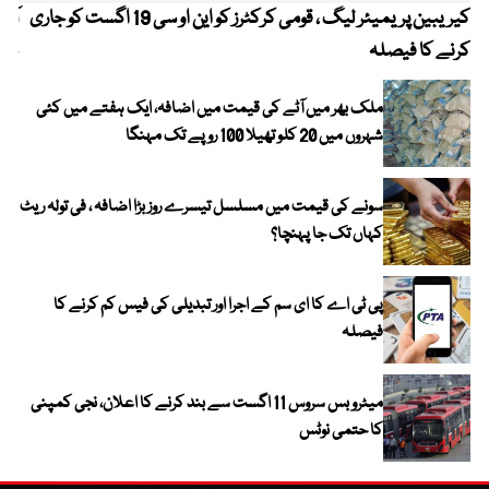
کیریبین پریمیئر لیگ ، قومی کرکٹرز کو این او سی 19 اگست کو جاری
آز
کرنے کا فیصلہ
چھی
ملک بھر میں آٹے کی قیمت میں اضافہ، ایک ہفتے میں کئی
شہروں میں 20 کلو تھیلا 100 روپے تک مہنگا
سونے کی قیمت میں مسلسل تیسرے روز بڑا اضافہ ، فی تولہ ریٹ
کہاں تک جا پہنچا؟
پی ٹی اے کا ای سم کے اجرا اور تبدیلی کی فیس کم کرنے کا
فیصلہ
میٹرو بس سروس 11 اگست سے بند کرنے کا اعلان، نجی کمپنی
کا حتمی نوٹس