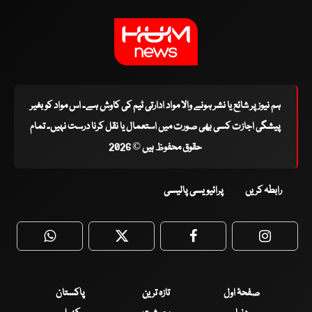
ہم نیوز پر شائع یا نشر ہونے والا مواد ادارتی ٹیم کی کاوش ہے۔ اس مواد کو بغیر
پیشگی اجازت کسی بھی صورت میں استعمال یا نقل کرنا درست نہیں۔ تمام
حقوق محفوظ ہیں © 2026
رابطہ کریں
پرائیویسی پالیسی
WhatsApp
Twitter
Facebook
Faceboo
صفحۂ اول
تازہ ترین
پاکستان