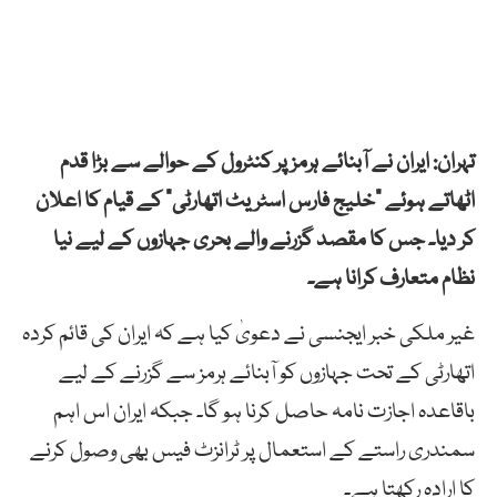
تہران: ایران نے آبنائے ہرمز پر کنٹرول کے حوالے سے بڑا قدم
اٹھاتے ہوئے “خلیج فارس اسٹریٹ اتھارٹی” کے قیام کا اعلان
کر دیا۔ جس کا مقصد گزرنے والے بحری جہازوں کے لیے نیا
نظام متعارف کرانا ہے۔
غیر ملکی خبر ایجنسی نے دعویٰ کیا ہے کہ ایران کی قائم کردہ
اتھارٹی کے تحت جہازوں کو آبنائے ہرمز سے گزرنے کے لیے
باقاعدہ اجازت نامہ حاصل کرنا ہو گا۔ جبکہ ایران اس اہم
سمندری راستے کے استعمال پر ٹرانزٹ فیس بھی وصول کرنے
کا ارادہ رکھتا ہے۔