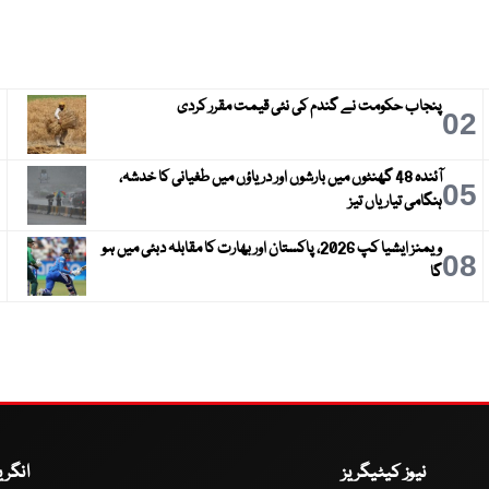
پنجاب حکومت نے گندم کی نئی قیمت مقرر کردی
3
02
آئندہ 48 گھنٹوں میں بارشوں اور دریاؤں میں طغیانی کا خدشہ،
6
05
ہنگامی تیاریاں تیز
ویمنز ایشیا کپ 2026، پاکستان اور بھارت کا مقابلہ دبئی میں ہو
9
08
گا
نیوز کیٹیگریز
انگر