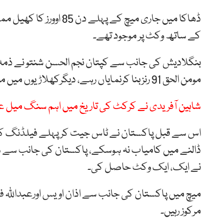
کے ساتھ وکٹ پر موجود تھے۔
مومن الحق 91 رنزبنا کرنمایاں رہے، دیگرکھلاڑیوں میں محمود الحسن جوائے 8 اور شادمان اسلام 13 رنز بنا سکے۔
شاہین آفریدی نے کرکٹ کی تاریخ میں اہم سنگ میل عبو
اس سے قبل پاکستان نے ٹاس جیت کر پہلے فیلڈنگ کا فیص
ڈالنے میں کامیاب نہ ہوسکے، پاکستان کی جانب سے ش
نے ایک، ایک وکٹ حاصل کی۔
میچ میں پاکستان کی جانب سے اذان اویس اورعبداللّٰہ 
مرکوز رہیں۔