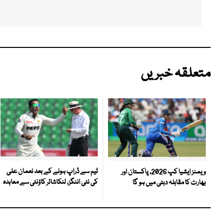
متعلقہ خبریں
ٹیم سے ڈراپ ہونے کے بعد نعمان علی
ویمنز ایشیا کپ 2026، پاکستان اور
کی نئی اننگز، لنکاشائر کاؤنٹی سے معاہدہ
بھارت کا مقابلہ دبئی میں ہو گا