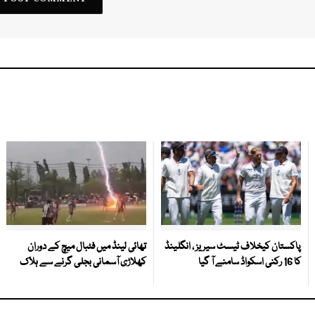
پاکستان کیخلاف ٹیسٹ سیریز ، انگلینڈ
تھائی لینڈ میں فٹبال میچ کے دوران
کا 16 رکنی اسکواڈ سامنے آ گیا
کھلاڑی آسمانی بجلی گرنے سے ہلاک