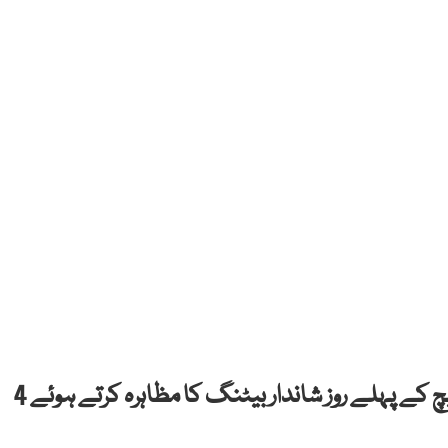
بنگلادیش نے پاکستان کے خلاف پہلے ٹیسٹ میچ کے پہلے روز شاندار بیٹنگ کا مظاہرہ کرتے ہوئے 4