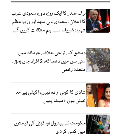
ترک صدر کا ایک روزہ دورہ سعودی عرب
کا اعلان، سعودی ولی عہد اور وزیراعظم
شہباز شریف سے اہم ملاقات کریں گے
دمشق کے نواحی علاقے جرمانہ میں
منی بس میں دھماکہ، 2 افراد جاں بحق،
متعدد زخمی
شادی کا کوئی ارادہ نہیں، اکیلی بے حد
خوش ہوں، امیشا پٹیل
حکومت نے پیٹرول اور ڈیزل کی قیمتوں
میں کمی کر دی