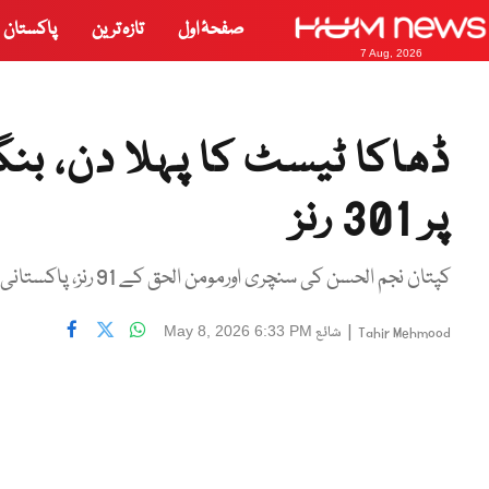
صفحۂ اول
تازہ ترین
پاکستان
7 Aug, 2026
پر 301 رنز
کپتان نجم الحسن کی سنچری اورمومن الحق کے 91 رنز، پاکستانی اذان اویس اورعبداللّٰہ فضل نے ٹیسٹ ڈیبیو کیا
|
شائع
May 8, 2026 6:33 PM
Tahir Mehmood