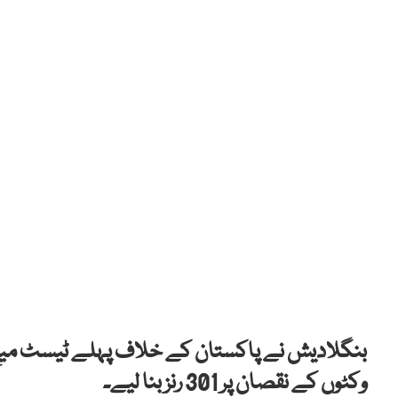
وکٹوں کے نقصان پر 301 رنز بنا لیے۔