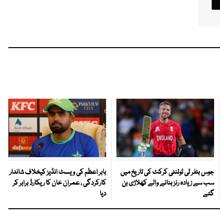
جوس بٹلر ٹی ٹوئنٹی کرکٹ کی تاریخ میں
بابر اعظم کی ویسٹ انڈیز کیخلاف شاندار
سب سے زیادہ رنز بنانے والے کھلاڑی بن
کارکردگی ، عمران خان کا ریکارڈ برابر کر
گئے
دیا