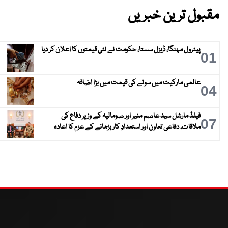
مقبول ترین خبریں
پیٹرول مہنگا، ڈیزل سستا، حکومت نے نئی قیمتوں کا اعلان کر دیا
01
عالمی مارکیٹ میں سونے کی قیمت میں بڑا اضافہ
04
فیلڈ مارشل سید عاصم منیر اور صومالیہ کے وزیر دفاع کی
07
ملاقات، دفاعی تعاون اور استعدادِ کار بڑھانے کے عزم کا اعادہ