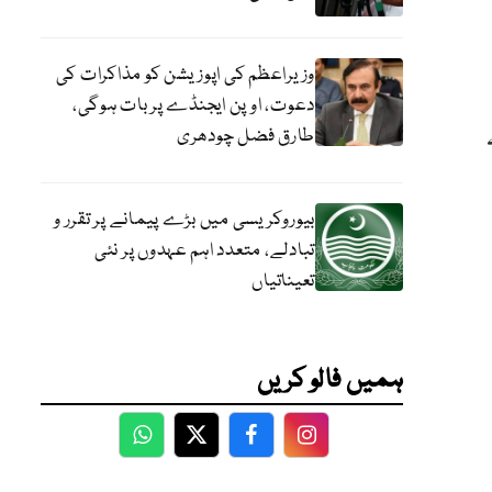
وزیراعظم کی اپوزیشن کو مذاکرات کی
دعوت، اوپن ایجنڈے پر بات ہوگی،
طارق فضل چودھری
کہ
بیوروکریسی میں بڑے پیمانے پر تقرر و
تبادلے، متعدد اہم عہدوں پر نئی
تعیناتیاں
ہمیں فالو کریں
WhatsApp
Twitter
Facebook
Facebook