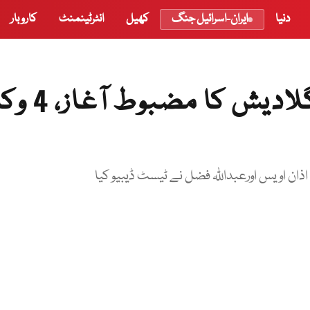
دنیا
ایران-اسرائیل جنگ
کھیل
انٹرٹینمنٹ
کاروبار
ڈھاکا ٹیسٹ کا پہلا دن، بنگلادیش