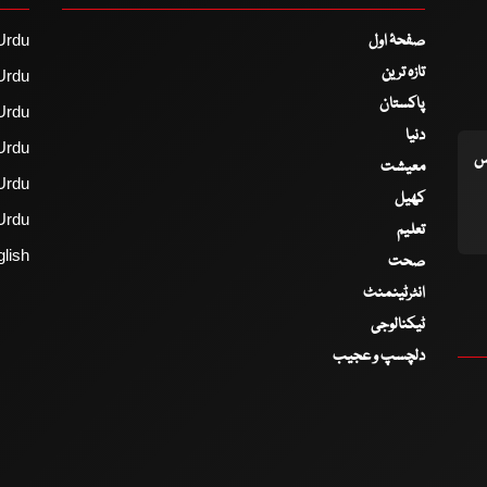
صفحۂ اول
Urdu
تازہ ترین
Urdu
پاکستان
Urdu
دنیا
Urdu
اس
معیشت
Urdu
کھیل
Urdu
تعلیم
lish
صحت
انٹرٹینمنٹ
ٹیکنالوجی
دلچسپ و عجیب