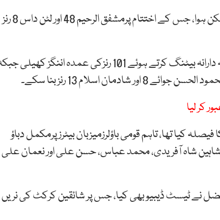
ڈھاکا میں جاری میچ کے پہلے دن 85 اوورز کا کھیل ممکن ہوا، جس کے اختتام پرمشفق الرحیم 48 اور لٹن داس 8 رنز
بنگلادیش کی جانب سے کپتان نجم الحسن شنتو نے ذمہ دارانہ بیٹنگ کرتے ہوئے 101 رنزکی عمدہ اننگز کھیلی جب
ر کر لیا
لہ کیا تھا، تاہم قومی باؤلرزمیزبان بیٹرزپرمکمل دباؤ
اہین شاہ آفریدی، محمد عباس، حسن علی اور نعمان علی
فضل نے ٹیسٹ ڈیبیو بھی کیا، جس پر شائقین کرکٹ کی نریں