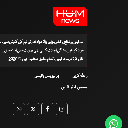
ہم نیوز پر شائع یا نشر ہونے والا مواد ادارتی ٹیم کی کاوش ہے۔ 
مواد کو بغیر پیشگی اجازت کسی بھی صورت میں استعمال یا
نقل کرنا درست نہیں۔ تمام حقوق محفوظ ہیں © 2026
رابطہ کریں
پرائیویسی پالیسی
ہمیں فالو کریں
WhatsApp
Twitter
Facebook
Facebook