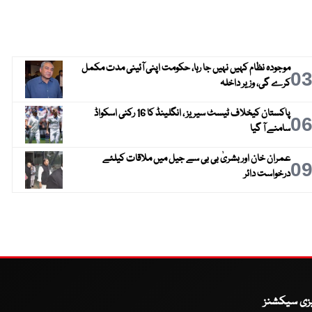
موجودہ نظام کہیں نہیں جا رہا، حکومت اپنی آئینی مدت مکمل
0
کرے گی، وزیر داخلہ
پاکستان کیخلاف ٹیسٹ سیریز ، انگلینڈ کا 16 رکنی اسکواڈ
0
سامنے آ گیا
عمران خان اور بشریٰ بی بی سے جیل میں ملاقات کیلئے
0
درخواست دائر
یزی سیکشنز