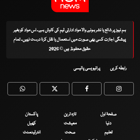
ہم نیوز پر شائع یا نشر ہونے والا مواد ادارتی ٹیم کی کاوش ہے۔ اس مواد کو بغیر
پیشگی اجازت کسی بھی صورت میں استعمال یا نقل کرنا درست نہیں۔ تمام
حقوق محفوظ ہیں © 2026
رابطہ کریں
پرائیویسی پالیسی
WhatsApp
Twitter
Facebook
Faceboo
صفحۂ اول
تازہ ترین
پاکستان
دنیا
معیشت
کھیل
تعلیم
صحت
انٹرٹینمنٹ