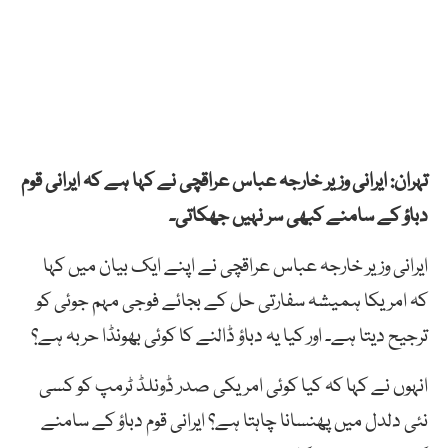
تہران: ایرانی وزیر خارجہ عباس عراقچی نے کہا ہے کہ ایرانی قوم
دباؤ کے سامنے کبھی سر نہیں جھکاتی۔
ایرانی وزیر خارجہ عباس عراقچی نے اپنے ایک بیان میں کہا
کہ امریکا ہمیشہ سفارتی حل کے بجائے فوجی مہم جوئی کو
ترجیح دیتا ہے۔ اور کیا یہ دباؤ ڈالنے کا کوئی بھونڈا حربہ ہے؟
انہوں نے کہا کہ کیا کوئی امریکی صدر ڈونلڈ ٹرمپ کو کسی
نئی دلدل میں پھنسانا چاہتا ہے؟ ایرانی قوم دباؤ کے سامنے