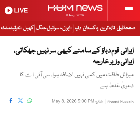
LIVE
8 Aug, 2026
صفحۂ اول
تازہ ترین
پاکستان
دنیا
ایران-اسرائیل جنگ
کھیل
انٹرٹینمنٹ
ایرانی قوم دباؤ کے سامنے کبھی سر نہیں جھکاتی،
ایرانی وزیر خارجہ
میزائل طاقت میں کمی نہیں اضافہ ہوا، سی آئی اے کا
دعویٰ غلط ہے
|
شائع
May 8, 2026 5:00 PM
Ahmed Hussain