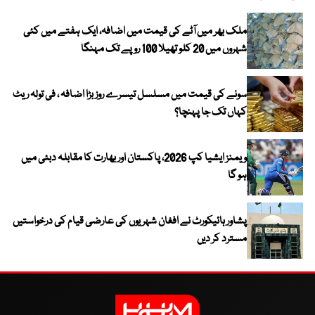
ملک بھر میں آٹے کی قیمت میں اضافہ، ایک ہفتے میں کئی
شہروں میں 20 کلو تھیلا 100 روپے تک مہنگا
سونے کی قیمت میں مسلسل تیسرے روز بڑا اضافہ ، فی تولہ ریٹ
کہاں تک جا پہنچا؟
ویمنز ایشیا کپ 2026، پاکستان اور بھارت کا مقابلہ دبئی میں
ہو گا
پشاور ہائیکورٹ نے افغان شہریوں کی عارضی قیام کی درخواستیں
مسترد کر دیں