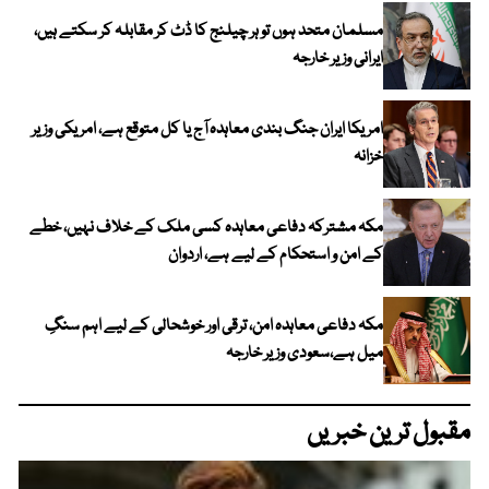
مسلمان متحد ہوں تو ہر چیلنج کا ڈٹ کر مقابلہ کر سکتے ہیں،
ایرانی وزیر خارجہ
امریکا ایران جنگ بندی معاہدہ آج یا کل متوقع ہے، امریکی وزیر
خزانہ
مکہ مشترکہ دفاعی معاہدہ کسی ملک کے خلاف نہیں، خطے
کے امن و استحکام کے لیے ہے، اردوان
مکہ دفاعی معاہدہ امن، ترقی اور خوشحالی کے لیے اہم سنگِ
میل ہے،سعودی وزیر خارجہ
مقبول ترین خبریں