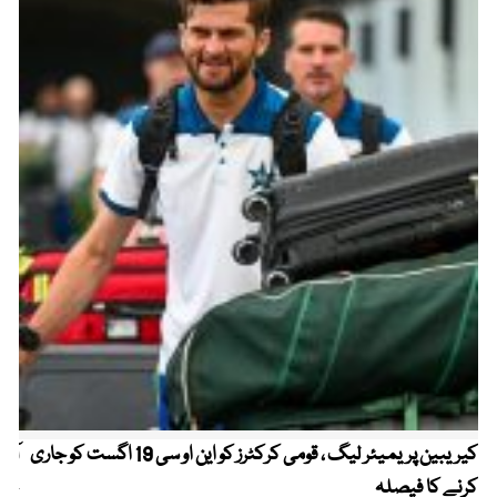
کیریبین پریمیئر لیگ ، قومی کرکٹرز کو این او سی 19 اگست کو جاری
آز
کرنے کا فیصلہ
چھی