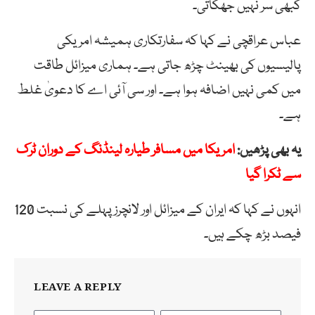
کبھی سر نہیں جھکاتی۔
عباس عراقچی نے کہا کہ سفارتکاری ہمیشہ امریکی
پالیسیوں کی بھینٹ چڑھ جاتی ہے۔ ہماری میزائل طاقت
میں کمی نہیں اضافہ ہوا ہے۔ اور سی آئی اے کا دعویٰ غلط
ہے۔
یہ بھی پڑھیں:
امریکا میں مسافر طیارہ لینڈنگ کے دوران ٹرک
سے ٹکرا گیا
انہوں نے کہا کہ ایران کے میزائل اور لانچرز پہلے کی نسبت 120
فیصد بڑھ چکے ہیں۔
LEAVE A REPLY