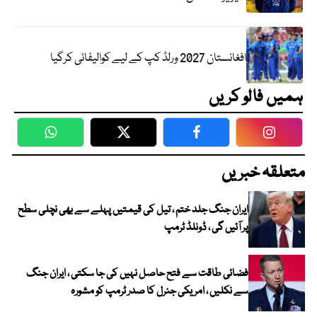
افغانستان 2027 ورلڈ کپ کے لیے کوالیفائی کرگیا
ہمیں فالو کریں
WhatsApp
Twitter
Facebook
Faceboo
متعلقہ خبریں
ایران جنگ جلد ختم ، تیل کی قیمتیں پہلے سے بھی نچلی سطح
پر آئیں گی ، ڈونلڈ ٹرمپ
فضائی طاقت سے فتح حاصل نہیں کی جا سکتی ، ایران جنگ
سے نکلیں ، امریکی جنرل کا صدر ٹرمپ کو مشورہ