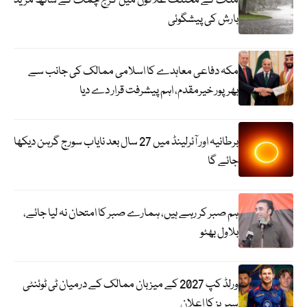
ملک کے مختلف علاقوں میں گرج چمک کے ساتھ مزید
بارش کی پیشگوئی
مکہ دفاعی معاہدے کا اسلامی ممالک کی جانب سے
بھرپور خیرمقدم، اہم پیشرفت قرار دے دیا
برطانیہ اور آئرلینڈ میں 27 سال بعد نایاب سورج گرہن دیکھا
جائے گا
ہم صبر کر رہے ہیں، ہمارے صبر کا امتحان نہ لیا جائے،
بلاول بھٹو
ورلڈ کپ 2027 کے میزبان ممالک کے درمیان ٹی ٹوئنٹی
سیریز کا اعلان