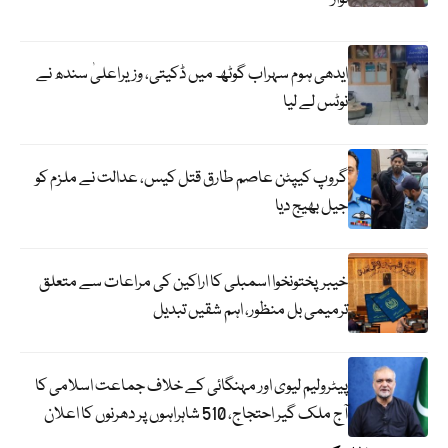
ایدھی ہوم سہراب گوٹھ میں ڈکیتی، وزیراعلیٰ سندھ نے
نوٹس لے لیا
گروپ کیپٹن عاصم طارق قتل کیس، عدالت نے ملزم کو
جیل بھیج دیا
خیبرپختونخوا اسمبلی کا اراکین کی مراعات سے متعلق
ترمیمی بل منظور، اہم شقیں تبدیل
پیٹرولیم لیوی اور مہنگائی کے خلاف جماعت اسلامی کا
آج ملک گیر احتجاج، 510 شاہراہوں پر دھرنوں کا اعلان