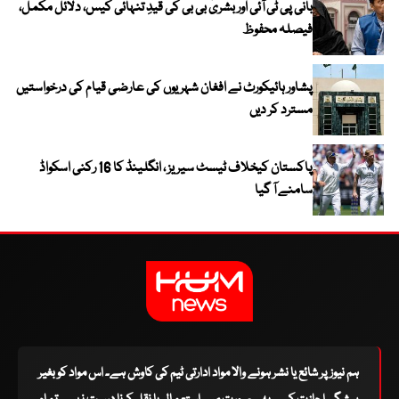
بانی پی ٹی آئی اور بشریٰ بی بی کی قیدِ تنہائی کیس، دلائل مکمل،
فیصلہ محفوظ
پشاور ہائیکورٹ نے افغان شہریوں کی عارضی قیام کی درخواستیں
مسترد کر دیں
پاکستان کیخلاف ٹیسٹ سیریز ، انگلینڈ کا 16 رکنی اسکواڈ
سامنے آ گیا
ہم نیوز پر شائع یا نشر ہونے والا مواد ادارتی ٹیم کی کاوش ہے۔ اس مواد کو بغیر