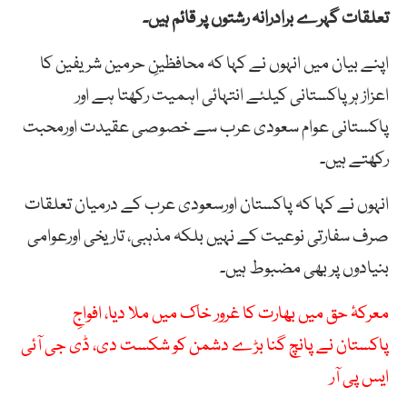
تعلقات گہرے برادرانہ رشتوں پر قائم ہیں۔
اپنے بیان میں انہوں نے کہا کہ محافظینِ حرمین شریفین کا
اعزاز ہرپاکستانی کیلئے انتہائی اہمیت رکھتا ہے اور
پاکستانی عوام سعودی عرب سے خصوصی عقیدت اورمحبت
رکھتے ہیں۔
انہوں نے کہا کہ پاکستان اورسعودی عرب کے درمیان تعلقات
صرف سفارتی نوعیت کے نہیں بلکہ مذہبی، تاریخی اورعوامی
بنیادوں پر بھی مضبوط ہیں۔
معرکۂ حق میں بھارت کا غرور خاک میں ملا دیا، افواجِ
پاکستان نے پانچ گنا بڑے دشمن کو شکست دی، ڈی جی آئی
ایس پی آر