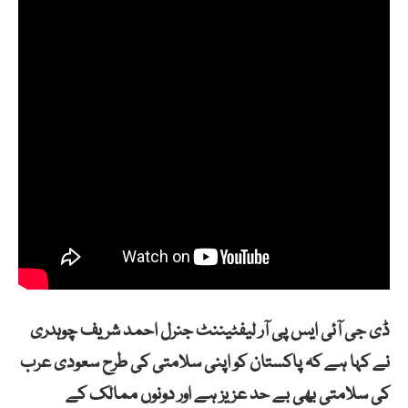
ڈی جی آئی ایس پی آر
لیفٹیننٹ جنرل احمد شریف چوہدری
نے کہا ہے کہ پاکستان کو اپنی سلامتی کی طرح
سعودی عرب
کی سلامتی بھی بے حد عزیز ہے اور دونوں ممالک کے