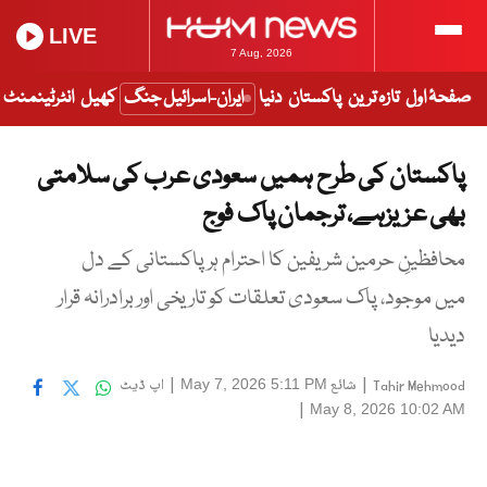
LIVE
7 Aug, 2026
صفحۂ اول
تازہ ترین
پاکستان
دنیا
ایران-اسرائیل جنگ
کھیل
انٹرٹینمنٹ
پاکستان کی طرح ہمیں سعودی عرب کی سلامتی
بھی عزیزہے، ترجمان پاک فوج
محافظینِ حرمین شریفین کا احترام ہر پاکستانی کے دل
میں موجود، پاک سعودی تعلقات کو تاریخی اور برادرانہ قرار
دیدیا
|
شائع
|
اپ ڈیٹ
May 7, 2026 5:11 PM
Tahir Mehmood
|
May 8, 2026 10:02 AM