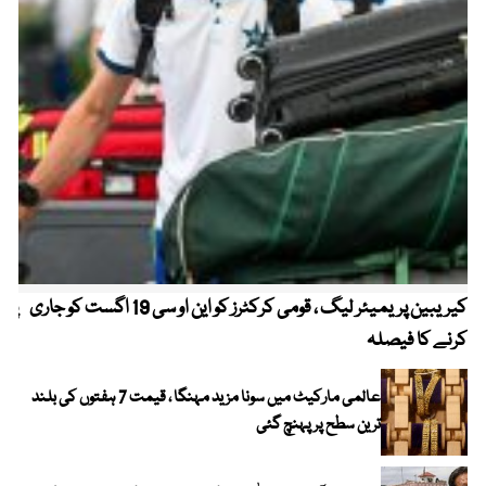
کیریبین پریمیئر لیگ ، قومی کرکٹرز کو این او سی 19 اگست کو جاری
پیٹ
کرنے کا فیصلہ
عالمی مارکیٹ میں سونا مزید مہنگا ، قیمت 7 ہفتوں کی بلند
ترین سطح پر پہنچ گئی