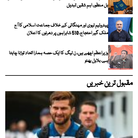
بل منظور، اہم شقیں تبدیل
پیٹرولیم لیوی اور مہنگائی کے خلاف جماعت اسلامی کا آج
ملک گیر احتجاج، 510 شاہراہوں پر دھرنوں کا اعلان
وزیراعظم اچھے ہیں، ن لیگ کا ایک حصہ ہمارا اتحاد توڑنا چاہتا
ہے، بلاول بھٹو
مقبول ترین خبریں