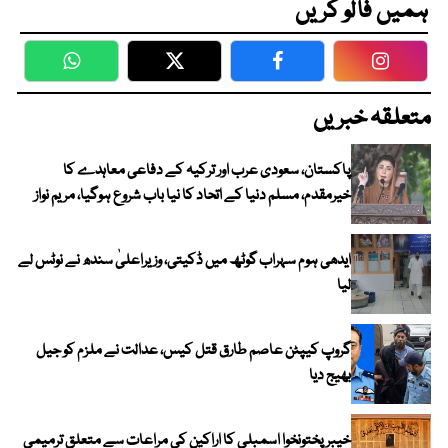
ہمیں فالو کریں
WhatsApp
Twitter
Facebook
Faceboo
متعلقہ خبریں
پاکستان، سعودی عرب اور ترکیہ کے دفاعی معاہدے کا
خیرمقدم، مسلم دنیا کے اتحاد کا نیا باب شروع ہوگیا، مریم نواز
ایدھی ہوم سہراب گوٹھ میں ڈکیتی، وزیراعلیٰ سندھ نے نوٹس لے
لیا
گروپ کیپٹن عاصم طارق قتل کیس، عدالت نے ملزم کو جیل
بھیج دیا
خیبرپختونخوا اسمبلی کا اراکین کی مراعات سے متعلق ترمیمی