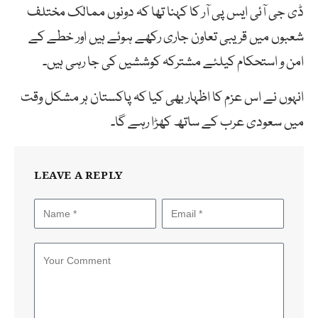
ڈی جی آئی ایس پی آر کا کہنا تھا کہ دونوں ممالک مختلف
شعبوں میں قریبی تعاون جاری رکھے ہوئے ہیں اور خطے کے
امن و استحکام کیلئے مشترکہ کوششیں کی جا رہی ہیں۔
انہوں نے اس عزم کا اظہار بھی کیا کہ پاکستان ہر مشکل وقت
میں سعودی عرب کے ساتھ کھڑا رہے گا۔
LEAVE A REPLY