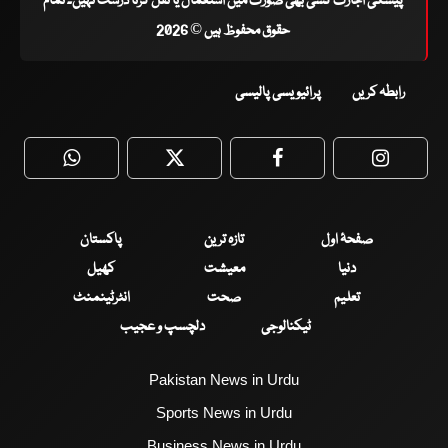
پیشگی اجازت کسی بھی صورت میں استعمال یا نقل کرنا درست نہیں۔ تمام
حقوق محفوظ ہیں © 2026
رابطہ کریں
پرائیویسی پالیسی
WhatsApp
Twitter
Facebook
Faceboo
صفحۂ اول
تازہ ترین
پاکستان
دنیا
معیشت
کھیل
تعلیم
صحت
انٹرٹینمنٹ
ٹیکنالوجی
دلچسپ و عجیب
Pakistan News in Urdu
Sports News in Urdu
Business News in Urdu