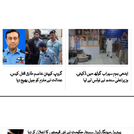
ایدھی ہوم سہراب گوٹھ میں ڈکیتی،
گروپ کیپٹن عاصم طارق قتل کیس،
وزیراعلیٰ سندھ نے نوٹس لے لیا
عدالت نے ملزم کو جیل بھیج دیا
پیٹرول مہنگا، ڈیزل سستا، حکومت نے نئی قیمتوں کا اعلان کر دیا