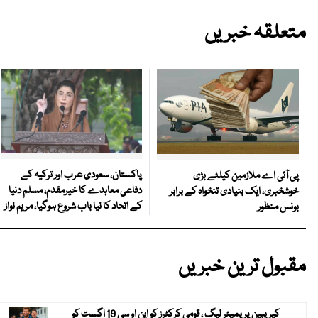
متعلقہ خبریں
پاکستان، سعودی عرب اور ترکیہ کے
پی آئی اے ملازمین کیلئے بڑی
دفاعی معاہدے کا خیرمقدم، مسلم دنیا
خوشخبری، ایک بنیادی تنخواہ کے برابر
کے اتحاد کا نیا باب شروع ہوگیا، مریم نواز
بونس منظور
مقبول ترین خبریں
کیریبین پریمیئر لیگ ، قومی کرکٹرز کو این او سی 19 اگست کو