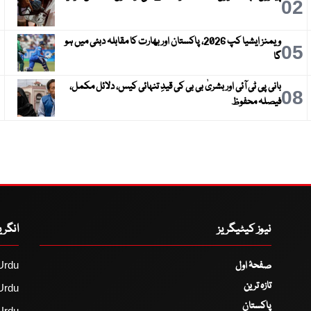
3
02
ویمنز ایشیا کپ 2026، پاکستان اور بھارت کا مقابلہ دبئی میں ہو
6
05
گا
بانی پی ٹی آئی اور بشریٰ بی بی کی قیدِ تنہائی کیس، دلائل مکمل،
9
08
فیصلہ محفوظ
نیوز کیٹیگریز
انگر
صفحۂ اول
Urdu
تازہ ترین
Urdu
پاکستان
Urdu