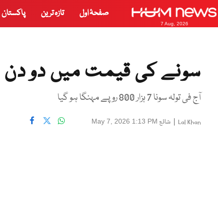
صفحۂ اول
تازہ ترین
پاکستان
7 Aug, 2026
سونے کی قیمت میں دو دن م
آج فی تولہ سونا 7 ہزار 800 روپے مہنگا ہو گیا
|
شائع
May 7, 2026 1:13 PM
Lal Khan