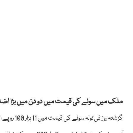
ملک میں سونے کی قیمت میں دو دن میں بڑا اضاف
گزشتہ روز فی تولہ سونے کی قیمت میں 11 ہزار 100 روپے اضافہ ہوا تھا ، دو دن میں سونا 18900 روپے مہنگا ہو گیا ہے۔