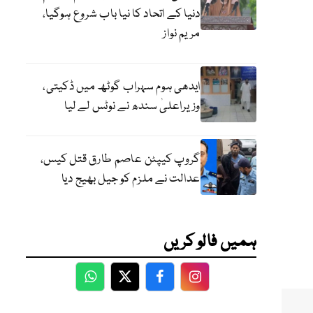
دنیا کے اتحاد کا نیا باب شروع ہوگیا،
مریم نواز
ایدھی ہوم سہراب گوٹھ میں ڈکیتی،
وزیراعلیٰ سندھ نے نوٹس لے لیا
گروپ کیپٹن عاصم طارق قتل کیس،
عدالت نے ملزم کو جیل بھیج دیا
ہمیں فالو کریں
WhatsApp
Twitter
Facebook
Facebook