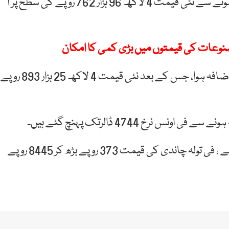
آج سونے کے فی تولہ نرخ میں 7 ہزار 800 روپے کا اضافہ ہونے سے نئی قیمت 4 لاکھ 96 ہزار 762 روپے کی سطح پر آ
مصنوعات کی قیمتوں میں بڑی کمی کا امکان
اسی طرح 10 گرام سونے کی قیمت میں 6 ہزار 687 روپے اضافہ ہوا، جس کے بعد نئی قیمت 4 لاکھ 25 ہزار 893 روپے
ملک میں چاندی کی قیمت میں بھی مزید اضافہ ہوا ہے ، فی تولہ چاندی کی قیمت 373 روپے بڑھ کر 8445 روپے