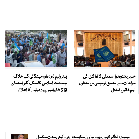
خیبرپختونخوا اسمبلی کا اراکین کی
پیٹرولیم لیوی اور مہنگائی کے خلاف
مراعات سے متعلق ترمیمی بل منظور،
جماعت اسلامی کا ملک گیر احتجاج،
اہم شقیں تبدیل
510 شاہراہوں پر دھرنوں کا اعلان
موجودہ نظام کہیں نہیں جا رہا، حکومت اپنی آئینی مدت مکمل