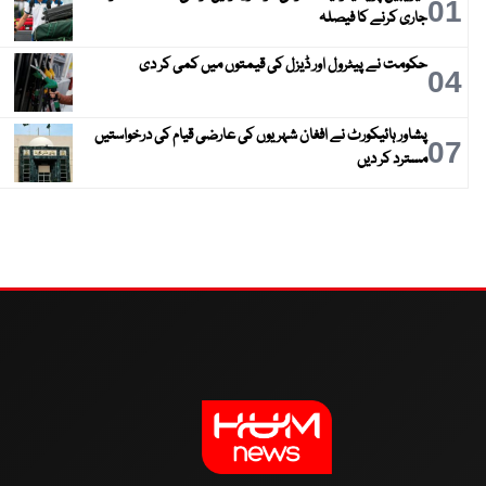
01
جاری کرنے کا فیصلہ
حکومت نے پیٹرول اور ڈیزل کی قیمتوں میں کمی کر دی
04
پشاور ہائیکورٹ نے افغان شہریوں کی عارضی قیام کی درخواستیں
07
مسترد کر دیں