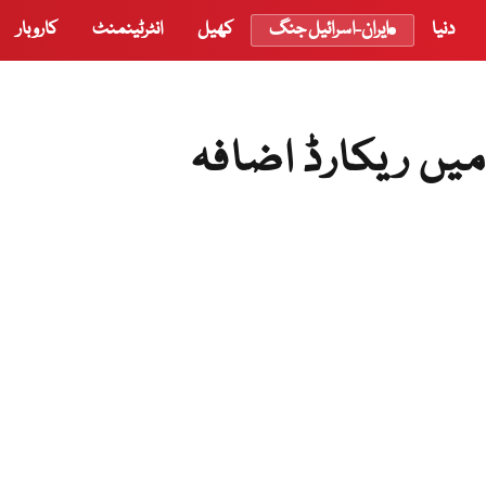
دنیا
ایران-اسرائیل جنگ
کھیل
انٹرٹینمنٹ
کاروبار
یں ریکارڈ اضافہ