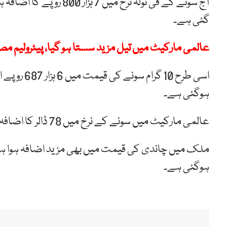
گئی ہے۔
عالمی مارکیٹ میں تیل مزید سستا ہو گیا، پیٹرولیم 
ہوگئی ہے۔
عالمی مارکیٹ میں سونے کے نرخ میں 78 ڈالر کا اضافہ ہونے سے فی اونس نرخ 4744 ڈالرتک پہنچ گئے ہیں۔
ہوگئی ہے۔