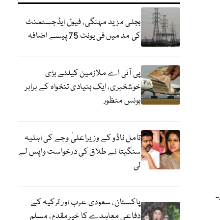
بجلی مزید مہنگی، فیول ایڈجسٹمنٹ
کی مد میں فی یونٹ 75 پیسے اضافہ
پی آئی اے ملازمین کیلئے بڑی
خوشخبری، ایک بنیادی تنخواہ کے برابر
بونس منظور
تامل ناڈو کے وزیراعلیٰ وجے کی اہلیہ
سنگیتا نے طلاق کی درخواست واپس لے
لی
پاکستان، سعودی عرب اور ترکیہ کے
دفاعی معاہدے کا خیرمقدم، مسلم