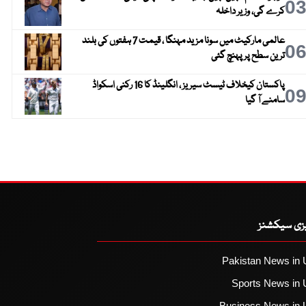
0
کرے گی، وزیر داخلہ
عالمی مارکیٹ میں سونا مزید مہنگا ، قیمت 7 ہفتوں کی بلند
0
ترین سطح پر پہنچ گئی
پاکستان کیخلاف ٹیسٹ سیریز ، انگلینڈ کا 16 رکنی اسکواڈ
0
سامنے آ گیا
یزی سیکشنز
Pakistan News in 
Sports News in 
Business News in 