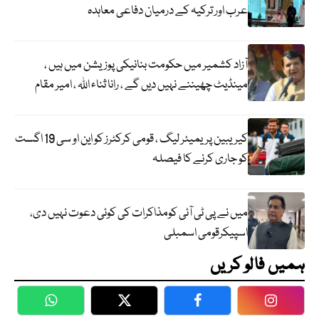
عرب اور ترکیہ کے درمیان دفاعی معاہدہ
آزاد کشمیر میں حکومت بنانیکی پوزیشن میں ہیں ،
مینڈیٹ چھیننے نہیں دیں گے ، رانا ثناء اللہ ، امیر مقام
کیریبین پریمیئر لیگ ، قومی کرکٹرز کو این او سی 19 اگست
کو جاری کرنے کا فیصلہ
میں نے پی ٹی آئی کومذاکرات کی کوئی دعوت نہیں دی،
اسپیکرقومی اسمبلی
ہمیں فالو کریں
WhatsApp
Twitter
Facebook
Faceboo