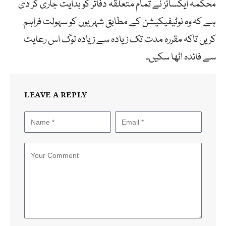
محکمہ ایکسائز نے تمام متعلقہ دفاتر کو ہدایت جاری کر دی
ہے کہ وہ نوٹیفیکیشن کے مطابق شہریوں کو سہولت فراہم
کریں تاکہ مقررہ مدت تک زیادہ سے زیادہ لوگ اس رعایت
سے فائدہ اٹھا سکیں۔
LEAVE A REPLY