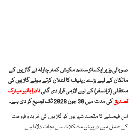
صوبائی وزیر ایکسائز سندھ مکیش کمار چاولہ نے گاڑیوں کے
مالکان کے لیے بڑے ریلیف کا اعلان کرتے ہوئے گاڑیوں کی
منتقلی (ٹرانسفر) کے لیے لازمی قرار دی گئی
نادرا بائیو میٹرک
تصدیق
کی مدت میں 30 جون 2026 تک توسیع کر دی ہے۔
اس فیصلے کا مقصد شہریوں کو گاڑیوں کی خرید و فروخت
کے عمل میں درپیش مشکلات سے نجات دلانا ہے۔