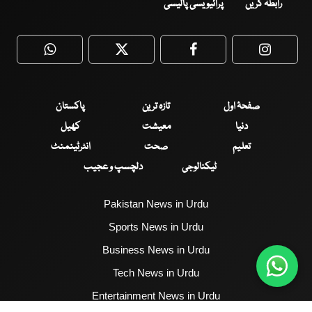
رابطہ کریں
پرائیویسی پالیسی
WhatsApp
Twitter
Facebook
Faceboo
صفحۂ اول
تازہ ترین
پاکستان
دنیا
معیشت
کھیل
تعلیم
صحت
انٹرٹینمنٹ
ٹیکنالوجی
دلچسپ و عجیب
Pakistan News in Urdu
Sports News in Urdu
Business News in Urdu
Tech News in Urdu
Entertainment News in Urdu