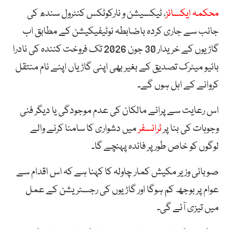
محکمہ ایکسائز
، ٹیکسیشن و نارکوٹکس کنٹرول سندھ کی
جانب سے جاری کردہ باضابطہ نوٹیفیکیشن کے مطابق اب
گاڑیوں کے خریدار 30 جون 2026 تک فروخت کنندہ کی نادرا
بائیو میٹرک تصدیق کے بغیر بھی اپنی گاڑیاں اپنے نام منتقل
کروانے کے اہل ہوں گے۔
اس رعایت سے پرانے مالکان کی عدم موجودگی یا دیگر فنی
وجوہات کی بنا پر
ٹرانسفر
میں دشواری کا سامنا کرنے والے
لوگوں کو خاص طور پر فائدہ پہنچے گا۔
صوبائی وزیر مکیش کمار چاولہ کا کہنا ہے کہ اس اقدام سے
عوام پر بوجھ کم ہوگا اور گاڑیوں کی رجسٹریشن کے عمل
میں تیزی آئے گی۔