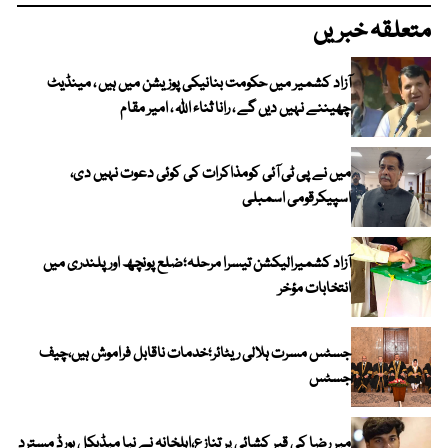
متعلقہ خبریں
آزاد کشمیر میں حکومت بنانیکی پوزیشن میں ہیں ، مینڈیٹ
چھیننے نہیں دیں گے ، رانا ثناء اللہ ، امیر مقام
میں نے پی ٹی آئی کومذاکرات کی کوئی دعوت نہیں دی،
اسپیکرقومی اسمبلی
آزاد کشمیرالیکشن تیسرا مرحلہ؛ضلع پونچھ اور پلندری میں
انتخابات مؤخر
جسٹس مسرت ہلالی ریٹائر؛خدمات ناقابل فراموش ہیں،چیف
جسٹس
میر رضا کی قبر کشائی پر تنازع،اہلخانہ نے نیا میڈیکل بورڈ مسترد