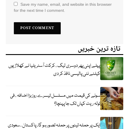
Save my name, email, and website in this browser
for the next time I comment.
تازہ ترین خبریں
پہلے اپنی پھر دوسری لیگ ، کرکٹ آسٹریلیا نے کھلاڑیوں
کیلئے نئی پالیسی نافذ کر دی
سونے کی قیمت میں مسلسل تیسرے روز بڑا اضافہ ، فی
تولہ ریٹ کہاں تک جا پہنچا؟
ایک پر حملہ تینوں پر حملہ تصور ہو گا، پاکستان ، سعودی