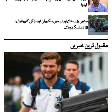
کردیا
جنوبی وزیرستان اور دیر میں سکیورٹی فورسز کی کارروائیاں ،
10دہشتگرد ہلاک
مقبول ترین خبریں