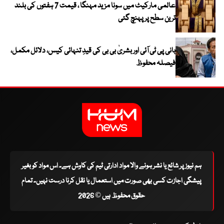
عالمی مارکیٹ میں سونا مزید مہنگا ، قیمت 7 ہفتوں کی بلند
ترین سطح پر پہنچ گئی
بانی پی ٹی آئی اور بشریٰ بی بی کی قیدِ تنہائی کیس، دلائل مکمل،
فیصلہ محفوظ
ہم نیوز پر شائع یا نشر ہونے والا مواد ادارتی ٹیم کی کاوش ہے۔ اس مواد کو بغیر
پیشگی اجازت کسی بھی صورت میں استعمال یا نقل کرنا درست نہیں۔ تمام
حقوق محفوظ ہیں © 2026