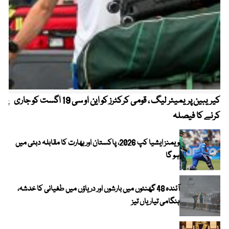
کیریبین پریمیئر لیگ ، قومی کرکٹرز کو این او سی 19 اگست کو جاری
پیٹ
کرنے کا فیصلہ
ویمنز ایشیا کپ 2026، پاکستان اور بھارت کا مقابلہ دبئی میں
ہو گا
آئندہ 48 گھنٹوں میں بارشوں اور دریاؤں میں طغیانی کا خدشہ،
ہنگامی تیاریاں تیز