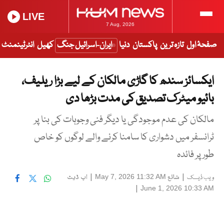
LIVE
7 Aug, 2026
صفحۂ اول
تازہ ترین
پاکستان
دنیا
ایران-اسرائیل جنگ
کھیل
انٹرٹینمنٹ
ایکسائز سندھ کا گاڑی مالکان کے لیے بڑا ریلیف،
بائیو میٹرک تصدیق کی مدت بڑھا دی
مالکان کی عدم موجودگی یا دیگر فنی وجوہات کی بنا پر
ٹرانسفر میں دشواری کا سامنا کرنے والے لوگوں کو خاص
طور پر فائدہ
|
شائع
|
اپ ڈیٹ
May 7, 2026 11:32 AM
ویب ڈیسک
|
June 1, 2026 10:33 AM