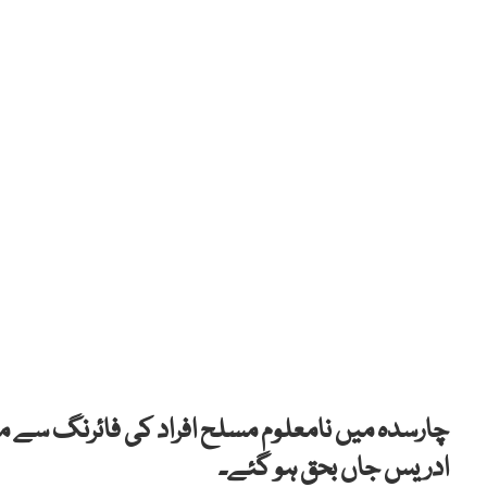
چارسدہ میں نامعلوم مسلح افراد کی فائرنگ سے معر
ادریس جاں بحق ہو گئے۔