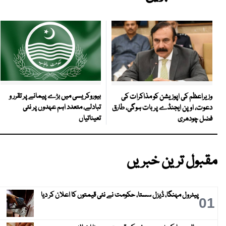
بیوروکریسی میں بڑے پیمانے پر تقرر و
وزیراعظم کی اپوزیشن کو مذاکرات کی
تبادلے، متعدد اہم عہدوں پر نئی
دعوت، اوپن ایجنڈے پر بات ہوگی، طارق
تعیناتیاں
فضل چودھری
مقبول ترین خبریں
پیٹرول مہنگا، ڈیزل سستا، حکومت نے نئی قیمتوں کا اعلان کر دیا
01