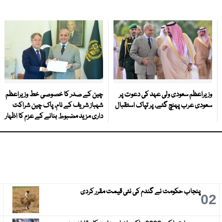
وزیراعظم سعودی ولی عہد کی دعوت پر
چین کے صدر کا خصوصی خط وزیراعظم
سعودی عرب پہنچ گئے، پر تپاک استقبال
شہباز شریف کے نام، پاک چین شراکت
داری مزید مضبوط بنانے کے عزم کا اظہار
پنجاب حکومت نے گندم کی نئی قیمت مقرر کردی
3
02