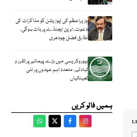
وزیراعظم کی اپوزیشن کو مذاکرات کی
دعوت، اوپن ایجنڈے پر بات ہوگی،
طارق فضل چودھری
بیوروکریسی میں بڑے پیمانے پر تقرر و
تبادلے، متعدد اہم عہدوں پر نئی
تعیناتیاں
ہمیں فالو کریں
L
WhatsApp
Twitter
Facebook
Facebook