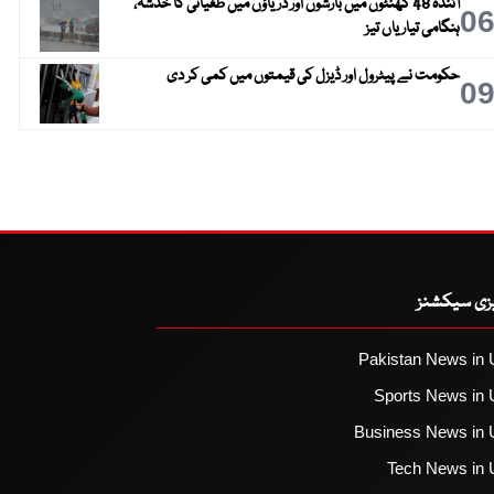
آئندہ 48 گھنٹوں میں بارشوں اور دریاؤں میں طغیانی کا خدشہ،
0
ہنگامی تیاریاں تیز
حکومت نے پیٹرول اور ڈیزل کی قیمتوں میں کمی کر دی
0
یزی سیکشنز
Pakistan News in 
Sports News in 
Business News in 
Tech News in 