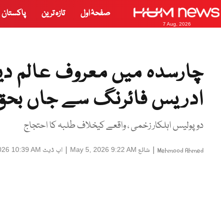
صفحۂ اول
تازہ ترین
پاکستان
7 Aug, 2026
چارسدہ میں معروف عالم دین 
ادریس فائرنگ سے جاں بحق
دو پولیس اہلکار زخمی ، واقعے کیخلاف طلبہ کا احتجاج
|
شائع
|
اپ ڈیٹ
026 10:39 AM
May 5, 2026 9:22 AM
Mehmood Ahmed