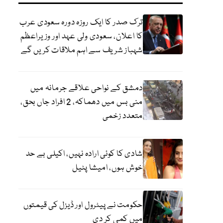
ترک صدر کا ایک روزہ دورہ سعودی عرب
کا اعلان، سعودی ولی عہد اور وزیراعظم
شہباز شریف سے اہم ملاقات کریں گے
دمشق کے نواحی علاقے جرمانہ میں
منی بس میں دھماکہ، 2 افراد جاں بحق،
متعدد زخمی
شادی کا کوئی ارادہ نہیں، اکیلی بے حد
خوش ہوں، امیشا پٹیل
حکومت نے پیٹرول اور ڈیزل کی قیمتوں
میں کمی کر دی