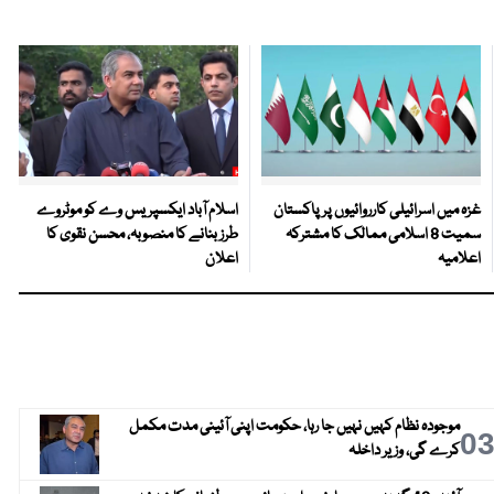
غزہ میں اسرائیلی کارروائیوں پر پاکستان
اسلام آباد ایکسپریس وے کو موٹروے
سمیت 8 اسلامی ممالک کا مشترکہ
طرز بنانے کا منصوبہ، محسن نقوی کا
اعلامیہ
اعلان
موجودہ نظام کہیں نہیں جا رہا، حکومت اپنی آئینی مدت مکمل
0
کرے گی، وزیر داخلہ