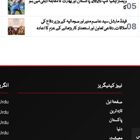
ویمنز ایشیا کپ 2026، پاکستان اور بھارت کا مقابلہ دبئی میں ہو
6
05
گا
فیلڈ مارشل سید عاصم منیر اور صومالیہ کے وزیر دفاع کی
9
08
ملاقات، دفاعی تعاون اور استعدادِ کار بڑھانے کے عزم کا اعادہ
نیوز کیٹیگریز
انگر
صفحۂ اول
Urdu
تازہ ترین
Urdu
پاکستان
Urdu
دنیا
Urdu
اس
معیشت