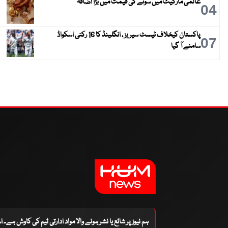
عالمی مارکیٹ میں سونے کی قیمت میں بڑا اضافہ
04
پاکستان کیخلاف ٹیسٹ سیریز ، انگلینڈ کا 16 رکنی اسکواڈ
07
سامنے آ گیا
ہم نیوز پر شائع یا نشر ہونے والا مواد ادارتی ٹیم کی کاوش ہے۔ 