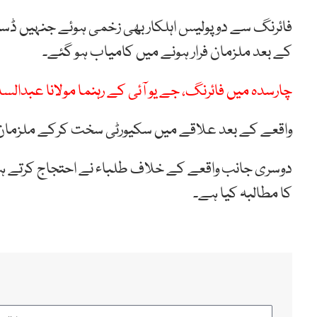
فائرنگ سے دو پولیس اہلکار بھی زخمی ہوئے جنہیں ڈسٹرک
کے بعد ملزمان فرار ہونے میں کامیاب ہو گئے۔
چارسدہ میں فائرنگ، جے یو آئی کے رہنما مولانا عبدالس
واقعے کے بعد علاقے میں سکیورٹی سخت کرکے ملزمان ک
دوسری جانب واقعے کے خلاف طلباء نے احتجاج کرتے ہو
کا مطالبہ کیا ہے۔