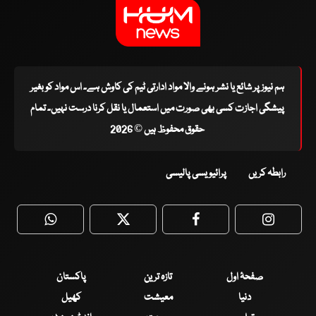
ہم نیوز پر شائع یا نشر ہونے والا مواد ادارتی ٹیم کی کاوش ہے۔ اس مواد کو بغیر
پیشگی اجازت کسی بھی صورت میں استعمال یا نقل کرنا درست نہیں۔ تمام
حقوق محفوظ ہیں © 2026
رابطہ کریں
پرائیویسی پالیسی
WhatsApp
Twitter
Facebook
Faceboo
صفحۂ اول
تازہ ترین
پاکستان
دنیا
معیشت
کھیل