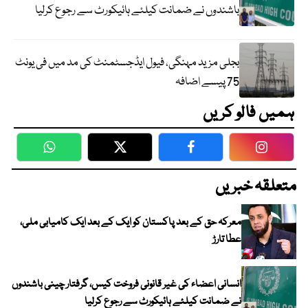
باشندوں نے ضمانت کیلئے ہائیکورٹ سے رجوع کرلیا
بجلی مزید مہنگی، فیول ایڈجسٹمنٹ کی مد میں فی یونٹ
75 پیسے اضافہ
ہمیں فالو کریں
WhatsApp
Twitter
Facebook
Faceboo
متعلقہ خبریں
معرکہ حق کے بعد پاکستان کو ایک کے بعد ایک کامیابی ملی،
عطا تارڑ
انسانی اعضاء کی غیر قانونی فروخت کیس، گرفتار چینی باشندوں
نے ضمانت کیلئے ہائیکورٹ سے رجوع کرلیا