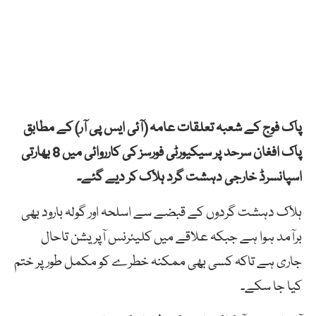
پاک فوج کے شعبہ تعلقات عامہ (آئی ایس پی آر) کے مطابق
پاک افغان سرحد پر سیکیورٹی فورسز کی کارروائی میں 8 بھارتی
اسپانسرڈ خارجی دہشت گرد ہلاک کر دیے گئے۔
ہلاک دہشت گردوں کے قبضے سے اسلحہ اور گولہ بارود بھی
برآمد ہوا ہے جبکہ علاقے میں کلیئرنس آپریشن تاحال
جاری ہے تاکہ کسی بھی ممکنہ خطرے کو مکمل طور پر ختم
کیا جا سکے۔