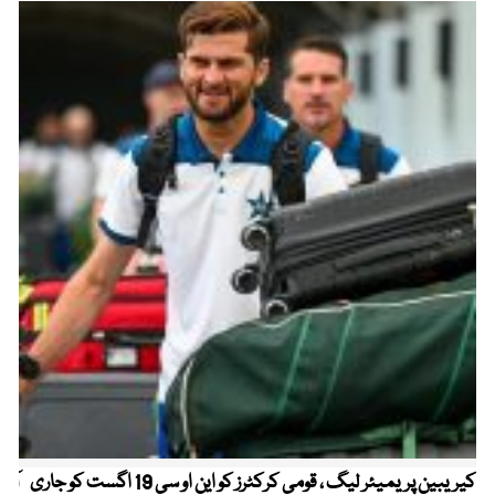
کیریبین پریمیئر لیگ ، قومی کرکٹرز کو این او سی 19 اگست کو جاری
آز