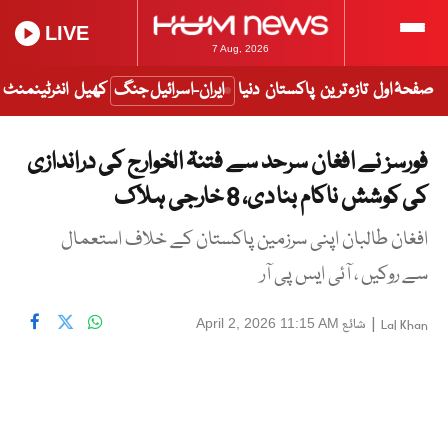
LIVE
7 Aug, 2026
صفحۂ اول
تازہ ترین
پاکستان
دنیا
ایران-اسرائیل جنگ
کھیل
انٹرٹینمنٹ
فورسز نے افغان سرحد سے فتنۃ الخوارج کی دراندازی
کی کوشش ناکام بنا دی، 8 خارجی ہلاک
افغان طالبان اپنی سرزمین پاکستان کے خلاف استعمال
سے روکیں ، آئی ایس پی آر
|
شائع
April 2, 2026 11:15 AM
Lal Khan