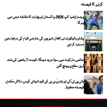
کرنے کا فیصلہ
چھی
ویمنز ایشیا کپ 2026، پاکستان اور بھارت کا مقابلہ دبئی میں
ہو گا
پشاور ہائیکورٹ نے افغان شہریوں کی عارضی قیام کی درخواستیں
مسترد کر دیں
عالمی مارکیٹ میں سونا مزید مہنگا ، قیمت 7 ہفتوں کی بلند
ترین سطح پر پہنچ گئی
بانی پی ٹی آئی اور بشریٰ بی بی کی قیدِ تنہائی کیس، دلائل مکمل،
فیصلہ محفوظ