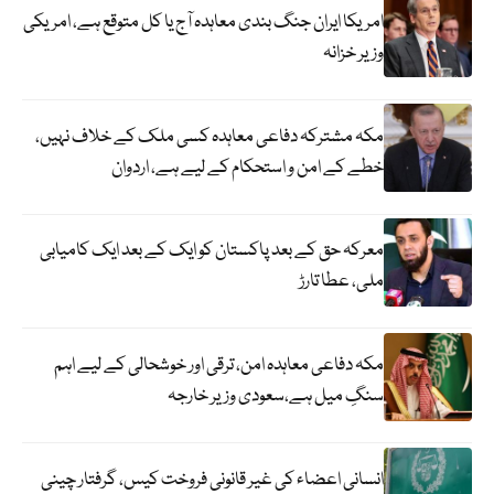
امریکا ایران جنگ بندی معاہدہ آج یا کل متوقع ہے، امریکی
وزیر خزانہ
مکہ مشترکہ دفاعی معاہدہ کسی ملک کے خلاف نہیں،
خطے کے امن و استحکام کے لیے ہے، اردوان
معرکہ حق کے بعد پاکستان کو ایک کے بعد ایک کامیابی
ملی، عطا تارڑ
مکہ دفاعی معاہدہ امن، ترقی اور خوشحالی کے لیے اہم
سنگِ میل ہے،سعودی وزیر خارجہ
انسانی اعضاء کی غیر قانونی فروخت کیس، گرفتار چینی