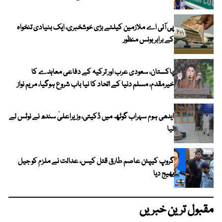
پی آئی اے ملازمین کیلئے بڑی خوشخبری، ایک بنیادی تنخواہ
کے برابر بونس منظور
پاکستان، سعودی عرب اور ترکیہ کے دفاعی معاہدے کا
خیرمقدم، مسلم دنیا کے اتحاد کا نیا باب شروع ہوگیا، مریم نواز
ایدھی ہوم سہراب گوٹھ میں ڈکیتی، وزیراعلیٰ سندھ نے نوٹس لے
لیا
گروپ کیپٹن عاصم طارق قتل کیس، عدالت نے ملزم کو جیل
بھیج دیا
مقبول ترین خبریں