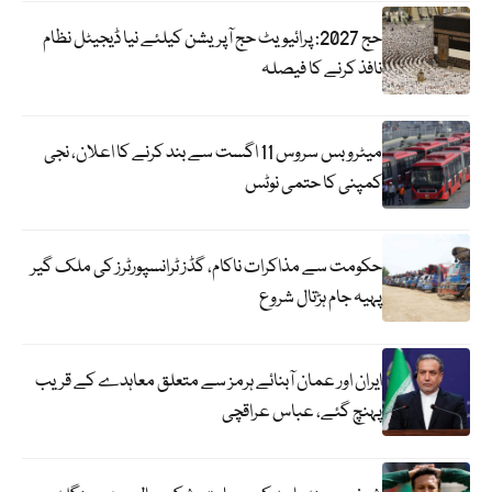
حج 2027: پرائیویٹ حج آپریشن کیلئے نیا ڈیجیٹل نظام
نافذ کرنے کا فیصلہ
میٹرو بس سروس 11 اگست سے بند کرنے کا اعلان، نجی
کمپنی کا حتمی نوٹس
حکومت سے مذاکرات ناکام، گڈز ٹرانسپورٹرز کی ملک گیر
پہیہ جام ہڑتال شروع
ایران اور عمان آبنائے ہرمز سے متعلق معاہدے کے قریب
پہنچ گئے، عباس عراقچی