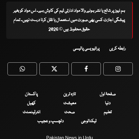
ہم نیوز پر شائع یا نشر ہونے والا مواد ادارتی ٹیم کی کاوش ہے۔ اس مواد کو بغیر
پیشگی اجازت کسی بھی صورت میں استعمال یا نقل کرنا درست نہیں۔ تمام
حقوق محفوظ ہیں © 2026
رابطہ کریں
پرائیویسی پالیسی
WhatsApp
Twitter
Facebook
Faceboo
صفحۂ اول
تازہ ترین
پاکستان
دنیا
معیشت
کھیل
تعلیم
صحت
انٹرٹینمنٹ
ٹیکنالوجی
دلچسپ و عجیب
Pakistan News in Urdu