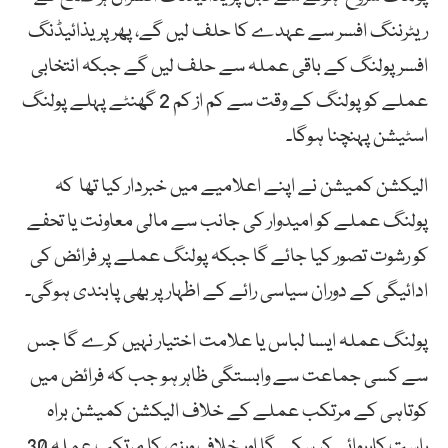
ریٹرننگ افسر سے عہدے کا حلف لیں گے، پھر پریذائیڈنگ
افسر پولنگ کے باقی عملہ سے حلف لیں گے جبکہ انتخابی
عملے کو پولنگ کے وقت سے کم از کم 2 گھنٹے پہلے پولنگ
اسٹیشن پہنچنا ہوگا۔
الیکشن کمیشن نے اپنے اعلامیے میں خبردار کیا تھا کہ
پولنگ عملے کو امیدوار کی جانب سے مالی معاونت یا تحفے
کو رشوت تصور کیا جائے گا جبکہ پولنگ عملے پر فرائض کی
ادائیگی کے دوران سیاسی رائے کے اظہار پر بھی پابندی ہوگی۔
پولنگ عملہ ایسا لباس یا علامت اختیار نہیں کرے گا جس
سے کسی جماعت سے وابستگی ظاہر ہو جب کہ فرائض میں
کوتاہی کے مرتکب عملے کے خلاف الیکشن کمیشن براہ
راست کارروائی کر سکے گا اور خلاف ورزی کا مرتکب عملہ 30