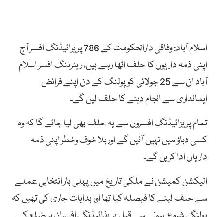
اسلام آباد: وفاقی دارالحکومت کے 786 پریزائیڈنگ افسر آج
اپنی ذمہ داریوں کا حلف اٹھا رہے ہیں، ریٹرننگ افسر اسلام
آباد ان سے 25 جولائی کو پولنگ کے دن اپنے فرائض
ایمانداری سے انجام دینے کا حلف لیں گے۔
تمام پریزائیڈنگ افسروں سے یہ حلف بھی لیا جائے گا کہ وہ
کسی دباؤ میں نہیں آئیں گے اور بلا خوف وخطر اپنی ذمہ
داریاں ادا کریں گے۔
الیکشن کمیشن نے ملکی تاریخ میں پہلی بار انتخابی عملے
سے حلف لینے کا فیصلہ کیا تھا اور ہدایات جاری کی تھیں کہ
پولنگ شروع ہونے سے قبل پریذائیڈنگ افسران ہر ضلع کے