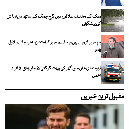
ملک کے مختلف علاقوں میں گرج چمک کے ساتھ مزید بارش
کی پیشگوئی
ہم صبر کر رہے ہیں، ہمارے صبر کا امتحان نہ لیا جائے، بلاول
بھٹو
ڈیرہ غازی خان میں گھر کی چھت گر گئی ، 2 جاں بحق ، 3 افراد
زخمی
مقبول ترین خبریں