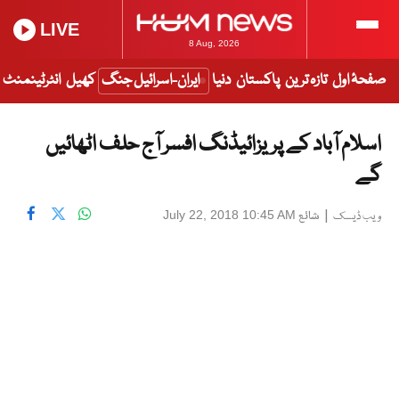
LIVE
8 Aug, 2026
صفحۂ اول
تازہ ترین
پاکستان
دنیا
ایران-اسرائیل جنگ
کھیل
انٹرٹینمنٹ
اسلام آباد کے پریزائیڈنگ افسر آج حلف اٹھائیں
گے
|
شائع
July 22, 2018 10:45 AM
ویب ڈیسک