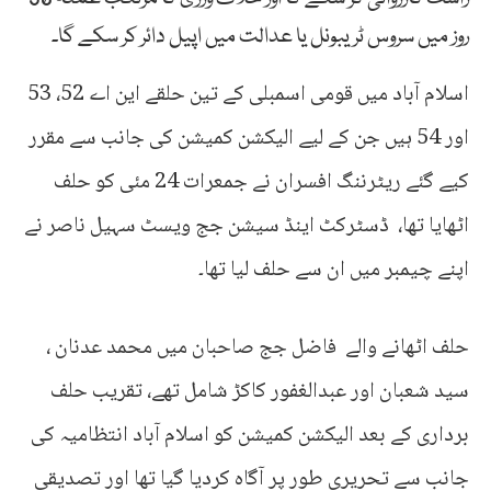
روز میں سروس ٹریبونل یا عدالت میں اپیل دائر کر سکے گا۔
اسلام آباد میں قومی اسمبلی کے تین حلقے این اے 52، 53
اور 54 ہیں جن کے لیے الیکشن کمیشن کی جانب سے مقرر
کیے گئے ریٹرننگ افسران نے جمعرات 24 مئی کو حلف
اٹھایا تھا، ڈسٹرکٹ اینڈ سیشن جج ویسٹ سہیل ناصر نے
اپنے چیمبر میں ان سے حلف لیا تھا۔
حلف اٹھانے والے فاضل جج صاحبان میں محمد عدنان ،
سید شعبان اور عبدالغفور کاکڑ شامل تھے، تقریب حلف
برداری کے بعد الیکشن کمیشن کو اسلام آباد انتظامیہ کی
جانب سے تحریری طور پر آگاہ کردیا گیا تھا اور تصدیقی