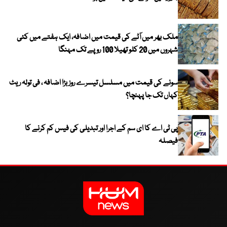
ملک بھر میں آٹے کی قیمت میں اضافہ، ایک ہفتے میں کئی
شہروں میں 20 کلو تھیلا 100 روپے تک مہنگا
سونے کی قیمت میں مسلسل تیسرے روز بڑا اضافہ ، فی تولہ ریٹ
کہاں تک جا پہنچا؟
پی ٹی اے کا ای سم کے اجرا اور تبدیلی کی فیس کم کرنے کا
فیصلہ