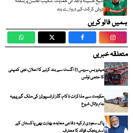
شیخ حسینہ واجد کی حمایت، شکیب الحسن پر بنگلہ
دیش کرکٹ کے دروازے بند
ہمیں فالو کریں
WhatsApp
Twitter
Facebook
Faceboo
متعلقہ خبریں
میٹرو بس سروس 11 اگست سے بند کرنے کا اعلان، نجی کمپنی
کا حتمی نوٹس
حکومت سے مذاکرات ناکام، گڈز ٹرانسپورٹرز کی ملک گیر پہیہ
جام ہڑتال شروع
پاک سعودی ترکیہ دفاعی معاہدہ، بھارت بھی پاکستان کے
اسٹریٹجک فوائد کا معترف