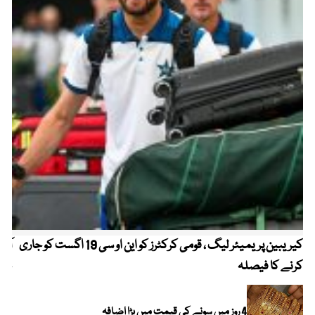
کیریبین پریمیئر لیگ ، قومی کرکٹرز کو این او سی 19 اگست کو جاری
آز
کرنے کا فیصلہ
چھی
4 روز میں سونے کی قیمت میں بڑا اضافہ