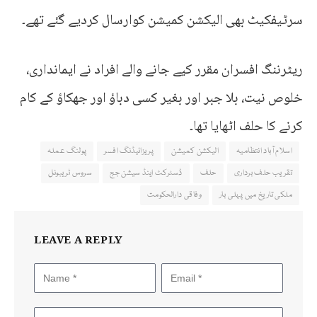
سرٹیفکیٹ بھی الیکشن کمیشن کوارسال کردیے گئے تھے۔
ریٹرننگ افسران مقرر کیے جانے والے افراد نے ایمانداری،
خلوص نیت، بلا جبر اور بغیر کسی دباؤ اور جھکاؤ کے کام
کرنے کا حلف اٹھایا تھا۔
اسلام آباد انتظامیہ
الیکشن کمیشن
پریزائیڈنگ افسر
پولنگ عملہ
تقریب حلف برداری
حلف
ڈسٹرکٹ اینڈ سیشن جج
سروس ٹریبونل
ملکی تاریخ میں پہلی بار
وفاقی دارالحکومت
LEAVE A REPLY