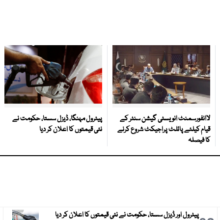
لاانفورسمنٹ انویسٹی گیشن سنٹر کے
پیٹرول مہنگا، ڈیزل سستا، حکومت نے
قیام کیلئے پائلٹ پراجیکٹ شروع کرنے
نئی قیمتوں کا اعلان کر دیا
کا فیصلہ
پیٹرول اور ڈیزل سستا، حکومت نے نئی قیمتوں کا اعلان کر دیا