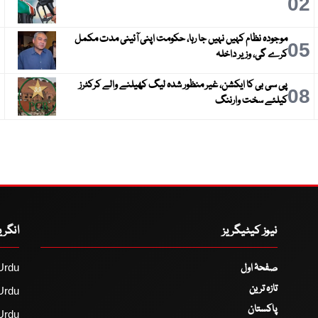
3
02
موجودہ نظام کہیں نہیں جا رہا، حکومت اپنی آئینی مدت مکمل
6
05
کرے گی، وزیر داخلہ
پی سی بی کا ایکشن، غیر منظور شدہ لیگ کھیلنے والے کرکٹرز
9
08
کیلئے سخت وارننگ
نیوز کیٹیگریز
انگر
صفحۂ اول
Urdu
تازہ ترین
Urdu
پاکستان
Urdu