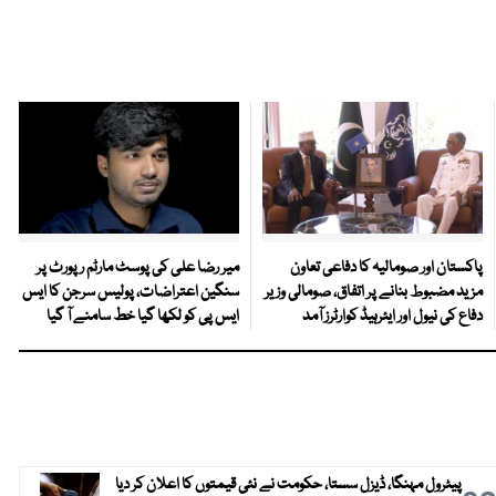
پاکستان اور صومالیہ کا دفاعی تعاون
میر رضا علی کی پوسٹ مارٹم رپورٹ پر
مزید مضبوط بنانے پر اتفاق، صومالی وزیر
سنگین اعتراضات، پولیس سرجن کا ایس
دفاع کی نیول اور ایئرہیڈ کوارٹرز آمد
ایس پی کو لکھا گیا خط سامنے آ گیا
پیٹرول مہنگا، ڈیزل سستا، حکومت نے نئی قیمتوں کا اعلان کر دیا