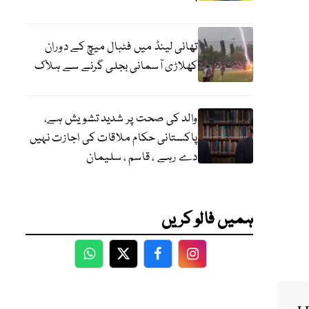
تھائی لینڈ میں فٹبال میچ کے دوران
کھلاڑی آسمانی بجلی گرنے سے ہلاک
والد کی صحت پر شدید تشویش ہے،
پاکستانی حکام ملاقات کی اجازت نہیں
دے رہے ، قاسم ، سلیمان
ہمیں فالو کریں
WhatsApp
Twitter
Facebook
Facebook