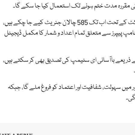
کی مقررہ مدت ختم ہونے تک استعمال کیا جا سکے گا۔
ڈپٹی کمشنر اسلام آباد کے مطابق ای سٹیمپنگ پراجیکٹ کے تحت اب تک 585 چالان جنریٹ کیے جا چکے ہیں،
پ پیپرز سے متعلق تمام اعداد و شمار کا مکمل ڈیجیٹل
کے ذریعے باآسانی ای سٹیمپ کی تصدیق بھی کر سکتے ہیں،
میں سہولت، شفافیت اور اعتماد کو فروغ ملے گا، جبکہ
گی۔