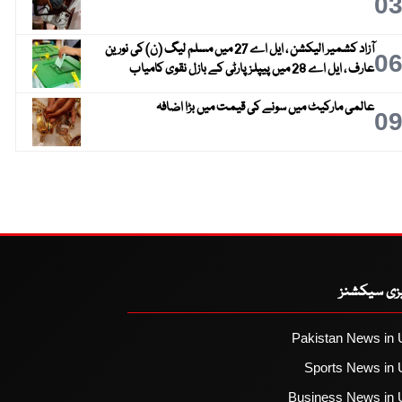
0
آزاد کشمیر الیکشن ، ایل اے 27 میں مسلم لیگ (ن) کی نورین
0
عارف ، ایل اے 28 میں پیپلز پارٹی کے بازل نقوی کامیاب
عالمی مارکیٹ میں سونے کی قیمت میں بڑا اضافہ
0
یزی سیکشنز
Pakistan News in 
Sports News in 
Business News in 