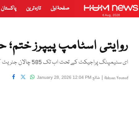
صفحۂ اول
تازہ ترین
پاکستان
6 Aug, 2026
روایتی اسٹامپ پیپرز ختم؛ حک
ای سٹیمپنگ پراجیکٹ کے تحت اب تک 585 چالان جنریٹ کیے جا چکے ہیں، حکام
|
شائع
January 28, 2026 12:04 PM
Adnan Yousaf