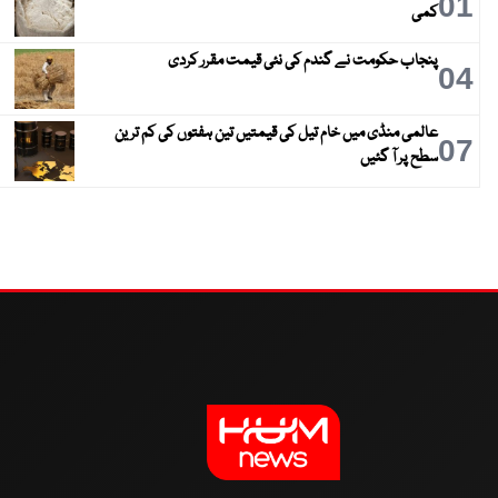
01
کمی
پنجاب حکومت نے گندم کی نئی قیمت مقرر کردی
04
عالمی منڈی میں خام تیل کی قیمتیں تین ہفتوں کی کم ترین
07
سطح پر آ گئیں