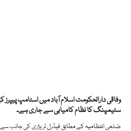
وفاقی دارالحکومت اسلام آباد میں اسٹامپ پیپر
سٹیمپنگ کا نظام کامیابی سے جاری ہے۔
ضلعی انتظامیہ کے مطابق فیڈرل ٹریژری کی جانب سے م