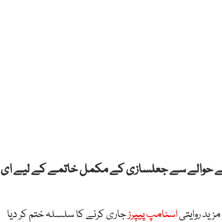
ز کے حوالے سے جعلسازی کے مکمل خاتمے کے لیے ای
زید روایتی
اسٹامپ پیپرز
جاری کرنے کا سلسلہ ختم کر دیا