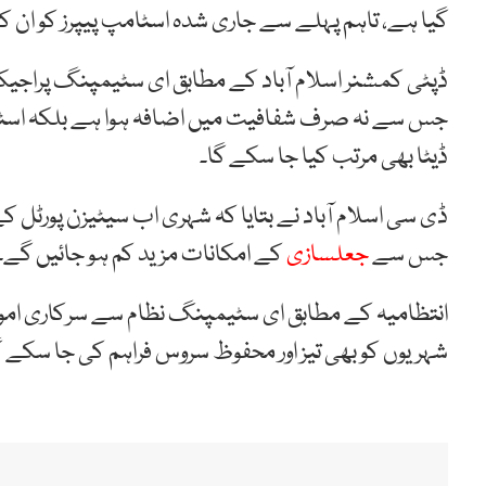
گیا ہے، تاہم پہلے سے جاری شدہ اسٹامپ پیپرز کو ان 
جس سے نہ صرف شفافیت میں اضافہ ہوا ہے بلکہ اسٹام
ڈیٹا بھی مرتب کیا جا سکے گا۔
ڈی سی اسلام آباد نے بتایا کہ شہری اب سیٹیزن پورٹل 
جس سے
جعلسازی
کے امکانات مزید کم ہو جائیں گے۔
انتظامیہ کے مطابق ای سٹیمپنگ نظام سے سرکاری امور 
شہریوں کو بھی تیز اور محفوظ سروس فراہم کی جا سکے 