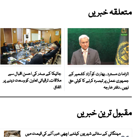
متعلقہ خبریں
جائیکا کے صدر کی احسن اقبال سے
الزامات مسترد ، بھارت کو آزاد کشمیر کے
ملاقات، ترقیاتی تعاون کو وسعت دینے پر
جمہوری عمل پر تبصرہ کرنے کا کوئی حق
اتفاق
نہیں ، دفتر خارجہ
مقبول ترین خبریں
مہنگائی کے ستائے شہریوں کیلئے اچھی خبر، آٹے کی قیمت میں