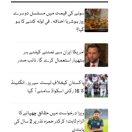
سونے کی قیمت میں مسلسل دوسرے
روز ہوشربا اضافہ ، فی تولہ کتنے کا ہو
گیا؟
امریکا ایران سے نمٹنے کیلئے ہر
ہتھیار استعمال کرے گا، نائب صدر
پاکستان کیخلاف ٹیسٹ سیریز ، انگلینڈ
کا 16 رکنی اسکواڈ سامنے آ گیا
ویزا درخواست میں حقائق چھپانےکا
الزام ثابت؛ کرکٹر حمزہ نذر پر 2 سال کی
پابندی