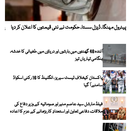
پیٹرول مہنگا، ڈیزل سستا، حکومت نے نئی قیمتوں کا اعلان کر دیا
پنج
آئندہ 48 گھنٹوں میں بارشوں اور دریاؤں میں طغیانی کا خدشہ،
ہنگامی تیاریاں تیز
پاکستان کیخلاف ٹیسٹ سیریز ، انگلینڈ کا 16 رکنی اسکواڈ
سامنے آ گیا
فیلڈ مارشل سید عاصم منیر اور صومالیہ کے وزیر دفاع کی
ملاقات، دفاعی تعاون اور استعدادِ کار بڑھانے کے عزم کا اعادہ