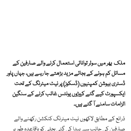
ملک بھر میں سولر توانائی استعمال کرنے والے صارفین کے
مسائل کم ہونے کے بجائے مزید بڑھتے جا رہے ہیں، جہاں پاور
ڈسٹری بیوشن کمپنیوں (ڈسکوز) پر نیٹ میٹرنگ کے تحت
ایکسپورٹ کیے گئے کروڑوں یونٹس غائب کرنے کے سنگین
الزامات سامنے آ گئے ہیں۔
ذرائع کے مطابق لاکھوں نیٹ میٹرنگ کنکشن رکھنے والے
صارفین کی جانب سے پیدا کی گئی بجلی کو باقاعدہ طور پر