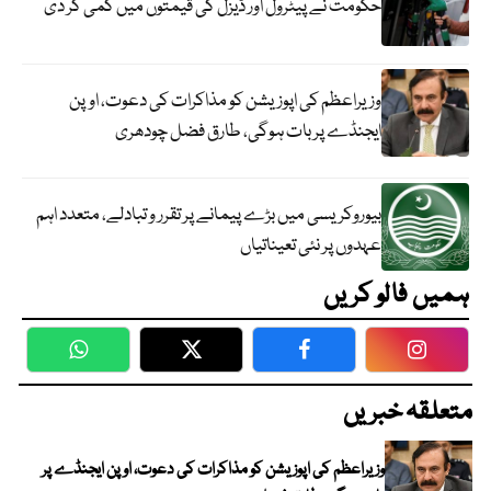
حکومت نے پیٹرول اور ڈیزل کی قیمتوں میں کمی کر دی
وزیراعظم کی اپوزیشن کو مذاکرات کی دعوت، اوپن
ایجنڈے پر بات ہوگی، طارق فضل چودھری
بیوروکریسی میں بڑے پیمانے پر تقرر و تبادلے، متعدد اہم
عہدوں پر نئی تعیناتیاں
ہمیں فالو کریں
WhatsApp
Twitter
Facebook
Faceboo
متعلقہ خبریں
وزیراعظم کی اپوزیشن کو مذاکرات کی دعوت، اوپن ایجنڈے پر