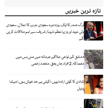
تازہ ترین خبریں
ترک صدر کا ایک روزہ دورہ سعودی عرب کا اعلان، سعودی
ولی عہد اور وزیراعظم شہباز شریف سے اہم ملاقات کریں
گے
دمشق کے نواحی علاقے جرمانہ میں منی بس میں
دھماکہ، 2 افراد جاں بحق، متعدد زخمی
شادی کا کوئی ارادہ نہیں، اکیلی بے حد خوش ہوں، امیشا
پٹیل