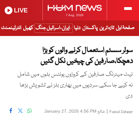
LIVE
7 Aug, 2026
صفحۂ اول
تازہ ترین
پاکستان
دنیا
ایران-اسرائیل جنگ
کھیل
انٹرٹینمنٹ
سولر سسٹم استعمال کرنے والوں کو بڑا
دھچکا،صارفین کی چیخیں نکل گئیں
نیٹ میٹرنگ صارفین کے کروڑوں یونٹس بلوں میں شامل
نہ کیے جا سکے، سردیوں میں بھاری بلز نے تشویش بڑھا
دی
|
شائع
January 27, 2026 4:56 PM
Faisal Zaheer