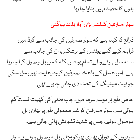
بلوں کا حصہ نہیں بنایا جا رہا۔
سولر صارفین کیلئے بڑی آواز بلند ہوگئی
ذرائع کا کہنا ہے کہ سولر صارفین کی جانب سے گرڈ میں
فراہم کیے گئے یونٹس کے برعکس، ان کی جانب سے
استعمال ہونے والے تمام یونٹس کا مکمل بل وصول کیا جا رہا
ہے۔ اس عمل کے باعث صارفین کو وہ رعایت نہیں مل سکی
جو نیٹ میٹرنگ کے تحت دی جانی چاہیے تھی۔
خاص طور پر موسم سرما میں، جب بجلی کی کھپت نسبتاً کم
ہوتی ہے، سولر صارفین کو غیر معمولی طور پر بھاری بل
موصول ہوئے، جس پر شدید تشویش پائی جاتی ہے۔
سردیوں کے دوران بھاری بھرکم بجلی بل موصول ہونے پر سولر