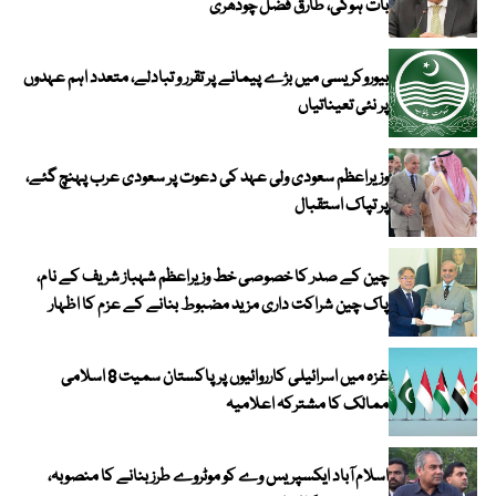
بات ہوگی، طارق فضل چودھری
بیوروکریسی میں بڑے پیمانے پر تقرر و تبادلے، متعدد اہم عہدوں
پر نئی تعیناتیاں
وزیراعظم سعودی ولی عہد کی دعوت پر سعودی عرب پہنچ گئے،
پر تپاک استقبال
چین کے صدر کا خصوصی خط وزیراعظم شہباز شریف کے نام،
پاک چین شراکت داری مزید مضبوط بنانے کے عزم کا اظہار
غزہ میں اسرائیلی کارروائیوں پر پاکستان سمیت 8 اسلامی
ممالک کا مشترکہ اعلامیہ
اسلام آباد ایکسپریس وے کو موٹروے طرز بنانے کا منصوبہ،