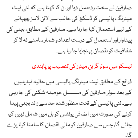
صارفین نے سخت ردعمل دیا اور ان کا کہنا ہے کہ نئی نیٹ
میٹرنگ پالیسی کو ڈسکوز کی جانب سے لائن لاسز چھپانے
کے لیے استعمال کیا جا رہا ہے۔ صارفین کے مطابق، بجلی کی
پیداوار اور استعمال کے درست اعداد و شمار سامنے نہ لا کر
شفافیت کو نقصان پہنچایا جا رہا ہے۔
لیسکو میں سولر گرین میٹرز کی تنصیب پر پابندی
ذرائع کے مطابق نیٹ میٹرنگ پالیسی میں حالیہ تبدیلیوں
کے بعد سولر صارفین کی مسلسل حوصلہ شکنی کی جا رہی
ہے۔ نئی پالیسی کے تحت منظور شدہ حد سے زائد بجلی پیدا
کرنے کی صورت میں اضافی یونٹس کو بل میں شامل نہیں کیا
جائے گا، جس سے صارفین کو مالی نقصان کا سامنا کرنا پڑے
گا۔