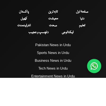
صفحۂ اول
تازہ ترین
پاکستان
دنیا
معیشت
کھیل
تعلیم
صحت
انٹرٹینمنٹ
ٹیکنالوجی
دلچسپ و عجیب
Pakistan News in Urdu
Sports News in Urdu
Business News in Urdu
Tech News in Urdu
Entertainment News in Urdu
Health News in Urdu
Hum News English