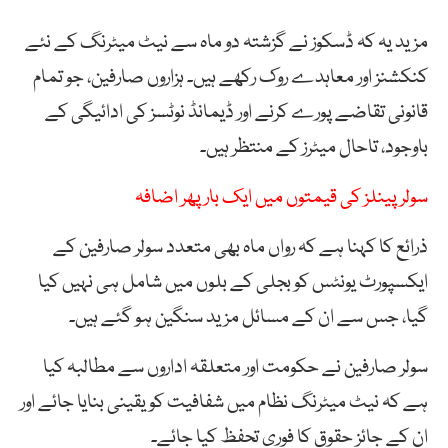
مزید یہ کہ ڈسکوز نے گزشتہ دو ماہ سے نیٹ میٹرنگ کے نئے
کنکشنز اور معاہدے روک رکھے ہیں۔ ہزاروں صارفین، جو تمام
قانونی تقاضے پورے کرنے اور ڈیمانڈ نوٹسز کی ادائیگی کے
باوجود، تاحال میٹرز کے منتظر ہیں۔
سولر پینلز کی قیمتوں میں ایک بار پھر اضافہ
ذرائع کا کہنا ہے کہ رواں ماہ بھی متعدد سولر صارفین کے
ایکسپورٹ یونٹس کو بجلی کے بلوں میں شامل ہی نہیں کیا
گیا، جس سے ان کے مسائل مزید سنگین ہو گئے ہیں۔
سولر صارفین نے حکومت اور متعلقہ اداروں سے مطالبہ کیا
ہے کہ نیٹ میٹرنگ نظام میں شفافیت کو یقینی بنایا جائے اور
ان کے جائز حقوق کا فوری تحفظ کیا جائے۔