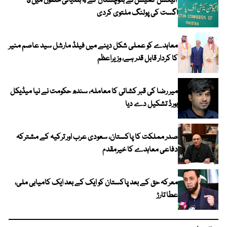
الیکشن کمیشن نے بلوچستان کے 4 بلدیاتی حلقوں میں 9
اگست کی پولنگ ملتوی کردی
معاہدے کو عملی شکل دینے میں فیلڈ مارشل سید عاصم منیر
کا کردار قابل قدر ہے، وزیراعظم
میر رضا کی قبر کشائی کا معاملہ، سندھ حکومت نے نیا میڈیکل
بورڈ تشکیل دے دیا
صدر مملکت کا پاکستان، سعودی عرب اور ترکیہ کے مشترکہ
دفاعی معاہدے کا خیرمقدم
معرکہ حق کے بعد پاکستان کو ایک کے بعد ایک کامیابی ملی،
عطا تارڑ