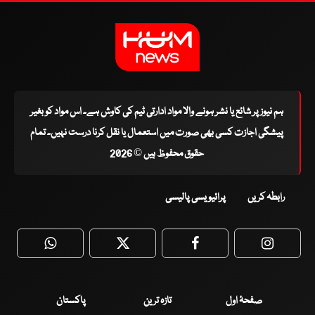
ہم نیوز پر شائع یا نشر ہونے والا مواد ادارتی ٹیم کی کاوش ہے۔ اس مواد کو بغیر
پیشگی اجازت کسی بھی صورت میں استعمال یا نقل کرنا درست نہیں۔ تمام
حقوق محفوظ ہیں © 2026
رابطہ کریں
پرائیویسی پالیسی
WhatsApp
Twitter
Facebook
Faceboo
صفحۂ اول
تازہ ترین
پاکستان