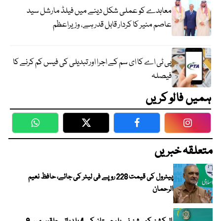
معاہدے کو عملی شکل دینے میں فیلڈ مارشل سید
عاصم منیر کا کردار قابل قدر ہے، وزیراعظم
پی ٹی اے کا ای سم کے اجرا اور تبدیلی کی فیس کم کرنے کا
فیصلہ
ہمیں فالو کریں
WhatsApp
Twitter
Facebook
Faceboo
متعلقہ خبریں
پیٹرول کی قیمت 228 روپے فی لیٹر کی جائے، حافظ نعیم
الرحمان