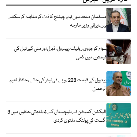
مسلمان متحد ہوں تو ہر چیلنج کا ڈٹ کر مقابلہ کر سکتے
ہیں، ایرانی وزیر خارجہ
عوام کو جزوی ریلیف، پیٹرول، ڈیزل اور مٹی کے تیل کی
قیمتوں میں کمی
پیٹرول کی قیمت 228 روپے فی لیٹر کی جائے، حافظ نعیم
الرحمان
الیکشن کمیشن نے بلوچستان کے 4 بلدیاتی حلقوں میں 9
اگست کی پولنگ ملتوی کردی