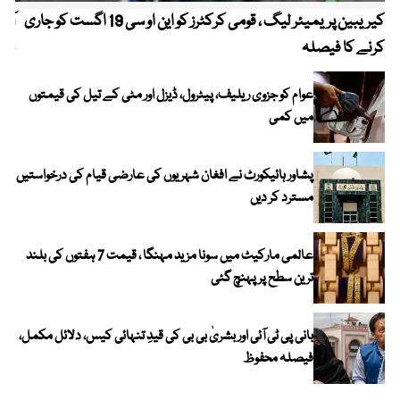
کیریبین پریمیئر لیگ ، قومی کرکٹرز کو این او سی 19 اگست کو جاری
آز
کرنے کا فیصلہ
چھی
عوام کو جزوی ریلیف، پیٹرول، ڈیزل اور مٹی کے تیل کی قیمتوں
میں کمی
پشاور ہائیکورٹ نے افغان شہریوں کی عارضی قیام کی درخواستیں
مسترد کر دیں
عالمی مارکیٹ میں سونا مزید مہنگا ، قیمت 7 ہفتوں کی بلند
ترین سطح پر پہنچ گئی
بانی پی ٹی آئی اور بشریٰ بی بی کی قیدِ تنہائی کیس، دلائل مکمل،
فیصلہ محفوظ