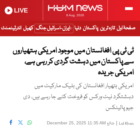
LIVE
8 Aug, 2026
صفحۂ اول
تازہ ترین
پاکستان
دنیا
ایران-اسرائیل جنگ
کھیل
انٹرٹینمنٹ
ٹی ٹی پی افغانستان میں موجود امریکی ہتھیاروں
سے پاکستان میں دہشت گردی کر رہی ہے،
امریکی جریدہ
امریکی ہتھیار افغانستان کی بلیک مارکیٹ میں
دہشتگرد نیٹ ورکس کو فروخت کئے جا رہے ہیں، دی
جیو پالیٹکس
|
شائع
December 25, 2025 11:35 AM
Lal Khan