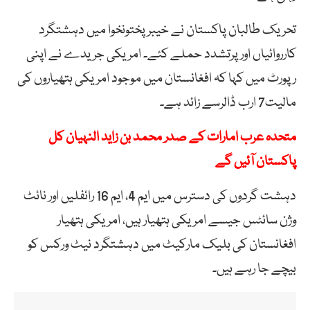
تحریک طالبان پاکستان نے خیبر پختونخوا میں دہشتگرد
کارروائیاں اور پرتشدد حملے کئے۔ امریکی جریدے نے اپنی
رپورٹ میں کہا کہ افغانستان میں موجود امریکی ہتھیاروں کی
مالیت7 ارب ڈالرسے زائد ہے۔
متحدہ عرب امارات کے صدر محمد بن زاید النہیان کل
پاکستان آئیں گے
دہشت گردوں کی دسترس میں ایم 4، ایم 16 رائفلیں اور نائٹ
وژن سائٹس جیسے امریکی ہتھیار ہیں، امریکی ہتھیار
افغانستان کی بلیک مارکیٹ میں دہشتگرد نیٹ ورکس کو
بیچے جا رہے ہیں۔