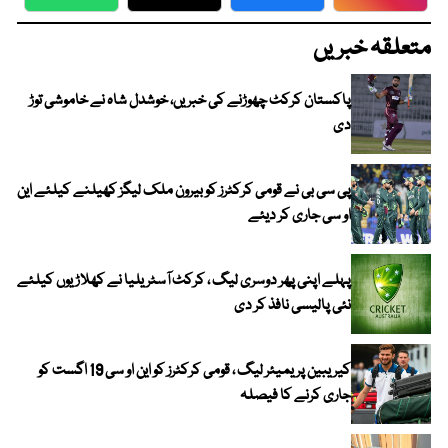
WhatsApp
Twitter
Facebook
Faceboo
متعلقہ خبریں
پاکستان کرکٹ چھوڑنے کی خبریں، خوشدل شاہ نے خاموشی توڑ
دی
پی سی بی نے قومی کرکٹرز کو بیرون ملک لیگز کھیلنے کیلئے این
او سی جاری کر دیئے
پہلے اپنی پھر دوسری لیگ ، کرکٹ آسٹریلیا نے کھلاڑیوں کیلئے
نئی پالیسی نافذ کر دی
کیریبین پریمیئر لیگ ، قومی کرکٹرز کو این او سی 19 اگست کو
جاری کرنے کا فیصلہ