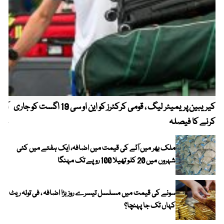
کیریبین پریمیئر لیگ ، قومی کرکٹرز کو این او سی 19 اگست کو جاری
آز
کرنے کا فیصلہ
چھی
ملک بھر میں آٹے کی قیمت میں اضافہ، ایک ہفتے میں کئی
شہروں میں 20 کلو تھیلا 100 روپے تک مہنگا
سونے کی قیمت میں مسلسل تیسرے روز بڑا اضافہ ، فی تولہ ریٹ
کہاں تک جا پہنچا؟