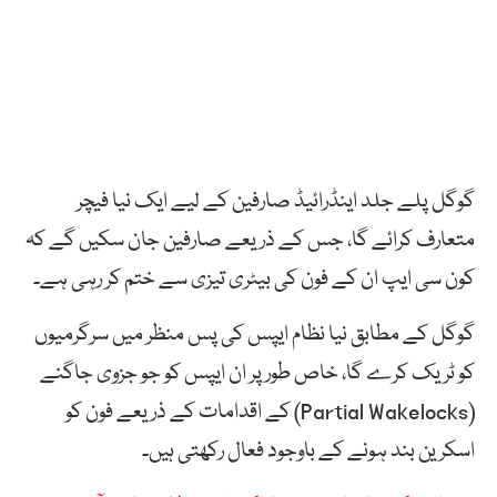
گوگل پلے جلد اینڈرائیڈ صارفین کے لیے ایک نیا فیچر
متعارف کرائے گا، جس کے ذریعے صارفین جان سکیں گے کہ
کون سی ایپ ان کے فون کی بیٹری تیزی سے ختم کر رہی ہے۔
گوگل کے مطابق نیا نظام ایپس کی پس منظر میں سرگرمیوں
کو ٹریک کرے گا، خاص طور پر ان ایپس کو جو جزوی جاگنے
(Partial Wakelocks) کے اقدامات کے ذریعے فون کو
اسکرین بند ہونے کے باوجود فعال رکھتی ہیں۔