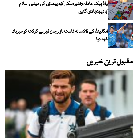
براڈ پیک حادثہ،5غیرملکی کوہ پیماؤں کی میتیں اسلام
آبادپہنچادی گئیں
انگلینڈ کے 25 سالہ فاسٹ باؤلر جان ٹرنر نے کرکٹ کو خیر باد
کہہ دیا
مقبول ترین خبریں