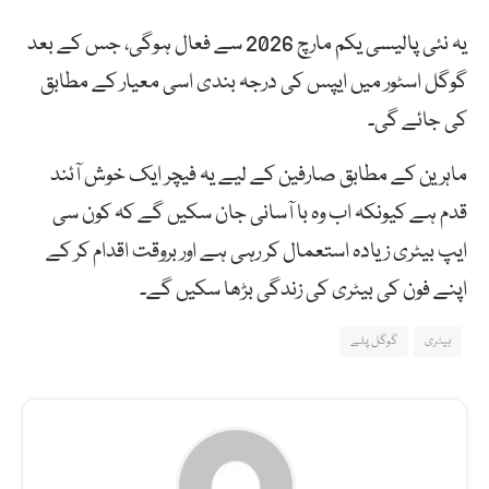
یہ نئی پالیسی یکم مارچ 2026 سے فعال ہوگی، جس کے بعد
گوگل اسٹور میں ایپس کی درجہ بندی اسی معیار کے مطابق
کی جائے گی۔
ماہرین کے مطابق صارفین کے لیے یہ فیچر ایک خوش آئند
قدم ہے کیونکہ اب وہ با آسانی جان سکیں گے کہ کون سی
ایپ بیٹری زیادہ استعمال کر رہی ہے اور بروقت اقدام کر کے
اپنے فون کی بیٹری کی زندگی بڑھا سکیں گے۔
بیٹری
گوگل پلے