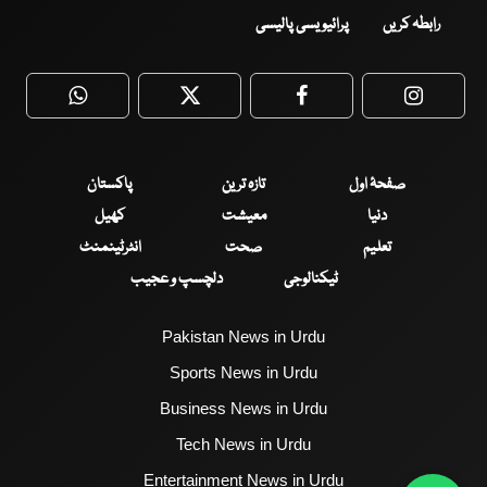
رابطہ کریں
پرائیویسی پالیسی
WhatsApp
Twitter
Facebook
Faceboo
صفحۂ اول
تازہ ترین
پاکستان
دنیا
معیشت
کھیل
تعلیم
صحت
انٹرٹینمنٹ
ٹیکنالوجی
دلچسپ و عجیب
Pakistan News in Urdu
Sports News in Urdu
Business News in Urdu
Tech News in Urdu
Entertainment News in Urdu