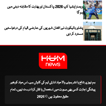
ویمنز ایشیا کپ 2026، پاکستان اور بھارت کا مقابلہ دبئی میں
ہو گا
پشاور ہائیکورٹ نے افغان شہریوں کی عارضی قیام کی درخواستیں
مسترد کر دیں
ہم نیوز پر شائع یا نشر ہونے والا مواد ادارتی ٹیم کی کاوش ہے۔ اس مواد کو بغیر
پیشگی اجازت کسی بھی صورت میں استعمال یا نقل کرنا درست نہیں۔ تمام
حقوق محفوظ ہیں © 2026