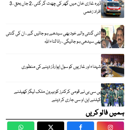
ڈیرہ غازی خان میں گھر کی چھت گر گئی ، 2 جاں بحق ، 3
افراد زخمی
الٹی گنتی والے خود بھی سیدھے ہو جائیں گے ، ان کی گنتی
بھی سیدھی ہو جائیگی ، رانا ثناء اللہ
شہداء اور غازیوں کو سول ایوارڈز دینے کی منظوری
پی سی بی نے قومی کرکٹرز کو بیرون ملک لیگز کھیلنے
کیلئے این او سی جاری کر دیئے
ہمیں فالو کریں