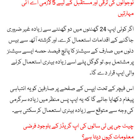
نوجوانوں کی ترقی اور مستقبل کے لیے 5 لازمی اے آئی
مہارتیں
اگر کوئی ایپ 24 گھنٹوں میں دو گھنٹے سے زیادہ غیر ضروری
جاگنے کے اقدامات استعمال کرے، اور گزشتہ آٹھ سے بیس
دنوں میں صارف کے سیشنز کا پانچ فیصد حصہ ایسے سیشنز
پر مشتمل ہو، تو گوگل پلے اسے زیادہ بیٹری استعمال کرنے
والی ایپ قرار دے گا۔
اس فیچر کے تحت ایپس کے صفحے پر صارفین کو یہ انتباہی
پیغام دکھایا جائے گا کہ یہ ایپ پس منظر میں زیادہ سرگرمی
کی وجہ سے متوقع سے زیادہ بیٹری استعمال کر سکتی ہے۔
چیٹ جی پی ٹی سالوں کی اپ گریڈز کے باوجود فرضی
معلومات کیوں دیتا ہے؟