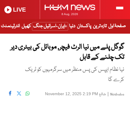
LIVE
8 Aug, 2026
صفحۂ اول
تازہ ترین
پاکستان
دنیا
ایران-اسرائیل جنگ
کھیل
انٹرٹینمنٹ
گوگل پلے میں نیا الرٹ فیچر, موبائل کی بیٹری دیر
تک چلنے کے قابل
نیا نظام ایپس کی پس منظر میں سرگرمیوں کو ٹریک
کرے گا
|
شائع
November 12, 2025 2:19 PM
Noshaba