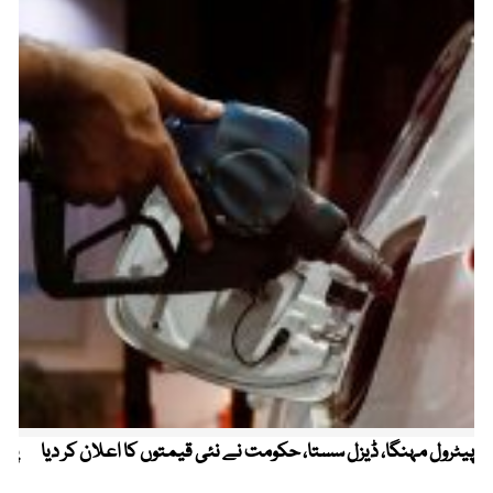
پیٹرول مہنگا، ڈیزل سستا، حکومت نے نئی قیمتوں کا اعلان کر دیا
پنج