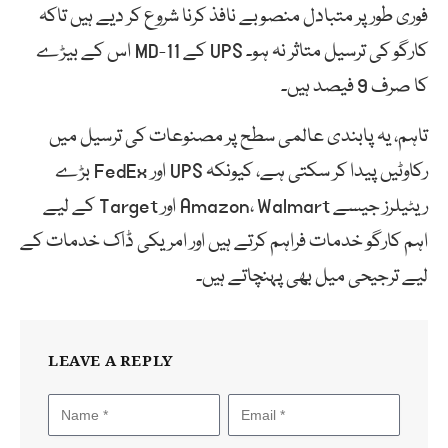
فوری طور پر متبادل منصوبے نافذ کرنا شروع کر دیے ہیں تاکہ
کارگو کی ترسیل متاثر نہ ہو۔ UPS کے MD-11 اس کے بیڑے
کا صرف 9 فیصد ہیں۔
تاہم، یہ پابندی عالمی سطح پر مصنوعات کی ترسیل میں
رکاوٹیں پیدا کر سکتی ہے، کیونکہ UPS اور FedEx بڑے
ریٹیلرز جیسے Amazon، Walmart اور Target کے لیے
اہم کارگو خدمات فراہم کرتے ہیں اور امریکی ڈاک خدمات کے
لیے ترجیحی میل بھی پہنچاتے ہیں۔
LEAVE A REPLY