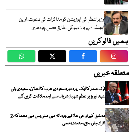
وزیراعظم کی اپوزیشن کو مذاکرات کی دعوت، اوپن
ایجنڈے پر بات ہوگی، طارق فضل چودھری
ہمیں فالو کریں
WhatsApp
Twitter
Facebook
Faceboo
متعلقہ خبریں
ترک صدر کا ایک روزہ دورہ سعودی عرب کا اعلان، سعودی ولی
عہد اور وزیراعظم شہباز شریف سے اہم ملاقات کریں گے
دمشق کے نواحی علاقے جرمانہ میں منی بس میں دھماکہ، 2
افراد جاں بحق، متعدد زخمی