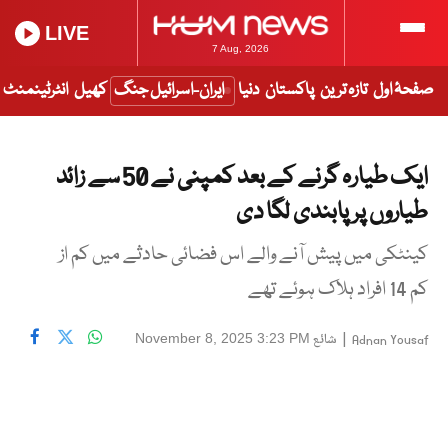
LIVE
7 Aug, 2026
صفحۂ اول
تازہ ترین
پاکستان
دنیا
ایران-اسرائیل جنگ
کھیل
انٹرٹینمنٹ
ایک طیارہ گرنے کے بعد کمپنی نے 50 سے زائد
طیاروں پر پابندی لگا دی
کینٹکی میں پیش آنے والے اس فضائی حادثے میں کم از
کم 14 افراد ہلاک ہوئے تھے
|
شائع
November 8, 2025 3:23 PM
Adnan Yousaf