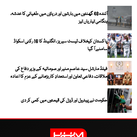
آئندہ 48 گھنٹوں میں بارشوں اور دریاؤں میں طغیانی کا خدشہ،
ہنگامی تیاریاں تیز
پاکستان کیخلاف ٹیسٹ سیریز ، انگلینڈ کا 16 رکنی اسکواڈ
سامنے آ گیا
فیلڈ مارشل سید عاصم منیر اور صومالیہ کے وزیر دفاع کی
ملاقات، دفاعی تعاون اور استعدادِ کار بڑھانے کے عزم کا اعادہ
حکومت نے پیٹرول اور ڈیزل کی قیمتوں میں کمی کر دی