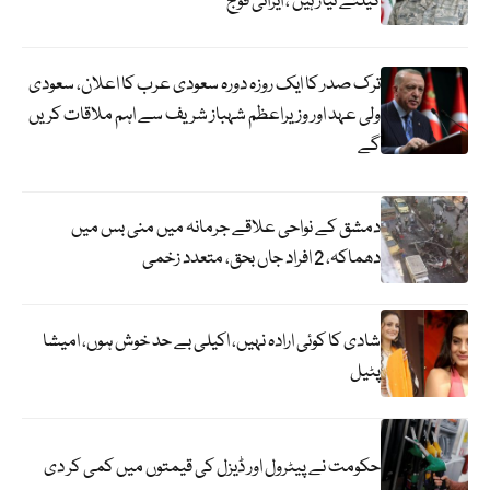
کیلئے تیار ہیں ، ایرانی فوج
ترک صدر کا ایک روزہ دورہ سعودی عرب کا اعلان، سعودی
ولی عہد اور وزیراعظم شہباز شریف سے اہم ملاقات کریں
گے
دمشق کے نواحی علاقے جرمانہ میں منی بس میں
دھماکہ، 2 افراد جاں بحق، متعدد زخمی
شادی کا کوئی ارادہ نہیں، اکیلی بے حد خوش ہوں، امیشا
پٹیل
حکومت نے پیٹرول اور ڈیزل کی قیمتوں میں کمی کر دی