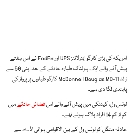
امریکہ کی بڑی کارگو ایئرلائنز UPS اور FedEx نے اس ہفتے
پیش آنے والے ایک ہولناک طیارہ حادثے کے بعد اپنی 50 سے
زائد McDonnell Douglas MD-11 کارگو طیاروں پر پرواز کی
پابندی لگا دی ہے۔
لوئس ول، کینٹکی میں پیش آنے والے اس
فضائی حادثے
میں
کم از کم 14 افراد ہلاک ہوئے تھے۔
حادثہ منگل کو لوئس ول کے بین الاقوامی ہوائی اڈے سے