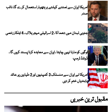
امریکا ایران سے نمٹنے کیلئے ہر ہتھیار استعمال کرے گا، نائب
صدر
جنوبی لبنان میں دھماکا ، 2 اسرائیلی میجر ہلاک ، 4 اہلکار زخمی
لوگوں کو مارنا نہیں چاہتا ، ایران سے معاہدہ کرنا پسند کروں گا ،
ڈونلڈ ٹرمپ
امریکا نے ایران سے منسلک 3 کمپنیوں اور 2 طیاروں پر عائد
پابندیاں ختم کر دیں
مقبول ترین خبریں