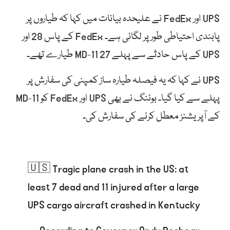
UPS اور FedEx نے علیحدہ بیانات میں کہا کہ طیاروں پر
پابندی احتیاطی طور پر لگائی ہے۔ FedEx کے پاس 28 اور
UPS کے پاس حادثے سے پہلے 27 MD-11 طیارے تھے۔
UPS نے کہا کہ یہ فیصلہ طیارہ ساز کمپنی کی سفارش پر
پہلے سے کیا گیا۔ بوئنگ نے بھی UPS اور FedEx کو MD-11
کے آپریشنز معطل کرنے کی سفارش کی۔
🇺🇸 Tragic plane crash in the US: at
least 7 dead and 11 injured after a large
UPS cargo aircraft crashed in Kentucky