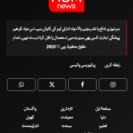
ہم نیوز پر شائع یا نشر ہونے والا مواد ادارتی ٹیم کی کاوش ہے۔ اس مواد کو بغیر
پیشگی اجازت کسی بھی صورت میں استعمال یا نقل کرنا درست نہیں۔ تمام
حقوق محفوظ ہیں © 2026
رابطہ کریں
پرائیویسی پالیسی
WhatsApp
Twitter
Facebook
Faceboo
صفحۂ اول
تازہ ترین
پاکستان
دنیا
معیشت
کھیل
تعلیم
صحت
انٹرٹینمنٹ