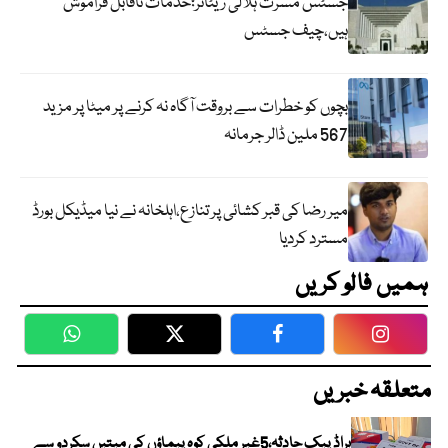
جسٹس مسرت ہلالی ریٹائر؛خدمات ناقابل فراموش
ہیں،چیف جسٹس
بچوں کو خطرات سے بروقت آگاہ نہ کرنے پر میٹا پر مزید
567 ملین ڈالر جرمانہ
میر رضا کی قبر کشائی پر تنازع،اہلخانہ نے نیا میڈیکل بورڈ
مسترد کردیا
ہمیں فالو کریں
WhatsApp
Twitter
Facebook
Faceboo
متعلقہ خبریں
براڈ پیک حادثہ،5غیر ملکی کوہ پیماؤں کی میتیں سکردو سے