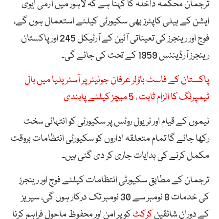
ترجمان محکمہ داخلہ کا کہنا ہے کہ لاہور میں آرمی ایوی
ایشن کے ہیلی کاپٹرز بھی سکیورٹی کیلئے استعمال ہوں گے،
فوج اور رینجرز کی تعیناتی آئین کے آرٹیکل 245 اور پاکستان
رینجرز آرڈیننس 1959 کے تحت کی جائے گی۔
پاکستان کے فاسٹ باؤلر عرفان جونیئر پر آسٹریلیا میں بال
ٹیمپرنگ کا الزام ثابت ، 5 میچز کیلئے پابندی
ٹیموں کے قیام اور ٹریول روٹس پر سکیورٹی کو انتہائی سخت
رکھا جائے گا تمام متعلقہ اداروں کو سکیورٹی انتظامات بروقت
مکمل کرنے کی ہدایات جاری کر دی گئی ہیں۔
ترجمان کے مطابق سکیورٹی انتظامات کیلئے فوج اور رینجرز
کی خدمات 8 نومبر سے 30 نومبر تک درکار ہوں گی، سیریز
کے دوران شائقین
کرکٹ
کو پر امن اور محفوظ ماحول فراہم کرنا