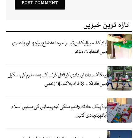
تازہ ترین خبریں
آزاد کشمیرالیکشن تیسرا مرحلہ؛ضلع پونچھ اور پلندری
میں انتخابات مؤخر
بینکاک ، دادا اور دادی کو قتل کرنے کے بعد ملزم کی اسکول
میں فائرنگ ، 8 افراد ہلاک ، 14 زخمی
براڈ پیک حادثہ،5غیرملکی کوہ پیماؤں کی میتیں اسلام
آبادپہنچادی گئیں