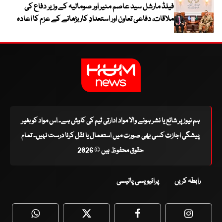
فیلڈ مارشل سید عاصم منیر اور صومالیہ کے وزیر دفاع کی
ملاقات، دفاعی تعاون اور استعدادِ کار بڑھانے کے عزم کا اعادہ
ہم نیوز پر شائع یا نشر ہونے والا مواد ادارتی ٹیم کی کاوش ہے۔ اس مواد کو بغیر
پیشگی اجازت کسی بھی صورت میں استعمال یا نقل کرنا درست نہیں۔ تمام
حقوق محفوظ ہیں © 2026
رابطہ کریں
پرائیویسی پالیسی
WhatsApp
Twitter
Facebook
Faceboo