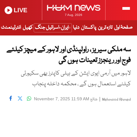
LIVE
7 Aug, 2026
صفحۂ اول
تازہ ترین
پاکستان
دنیا
ایران-اسرائیل جنگ
کھیل
انٹرٹینمنٹ
سہ ملکی سیریز ، راولپنڈی اور لاہور کے میچز کیلئے
فوج اور رینجزز تعینات ہوں گی
لاہور میں آرمی ایوی ایشن کے ہیلی کاپٹرز بھی سکیورٹی
کیلئے استعمال ہوں گے ، محکمہ داخلہ پنجاب
|
شائع
November 7, 2025 11:59 AM
Mehmood Ahmed