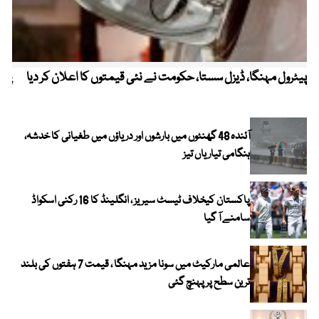
پیٹرول مہنگا، ڈیزل سستا، حکومت نے نئی قیمتوں کا اعلان کر دیا
پنج
آئندہ 48 گھنٹوں میں بارشوں اور دریاؤں میں طغیانی کا خدشہ،
ہنگامی تیاریاں تیز
پاکستان کیخلاف ٹیسٹ سیریز ، انگلینڈ کا 16 رکنی اسکواڈ
سامنے آ گیا
عالمی مارکیٹ میں سونا مزید مہنگا ، قیمت 7 ہفتوں کی بلند
ترین سطح پر پہنچ گئی