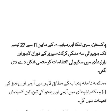
پاکستان، سری لنکا اور زمبابوے کے مابین 11 سے 27 نومبر
تک ہونیوالی سہ ملکی کرکٹ سیریز کے دوران لاہور اور
راولپنڈی میں سکیورٹی انتظامات کو حتمی شکل دے دی
گئی۔
محکمہ داخلہ پنجاب کے مطابق لاہور میں آرمی اور رینجرز کی
1،1 جبکہ راولپنڈی میں آرمی اور رینجرز کی تین، تین کمپنیاں
تعینات ہوں گی۔