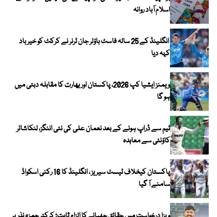
اسلام آباد روانہ
انگلینڈ کے 25 سالہ فاسٹ باؤلر جان ٹرنر نے کرکٹ کو خیر باد
کہہ دیا
ویمنز ایشیا کپ 2026، پاکستان اور بھارت کا مقابلہ دبئی میں
ہو گا
ٹیم سے ڈراپ ہونے کے بعد نعمان علی کی نئی اننگز، لنکاشائر
کاؤنٹی سے معاہدہ
پاکستان کیخلاف ٹیسٹ سیریز ، انگلینڈ کا 16 رکنی اسکواڈ
سامنے آ گیا
ویزا درخواست میں حقائق چھپانےکا الزام ثابت؛ کرکٹر حمزہ نذر پر