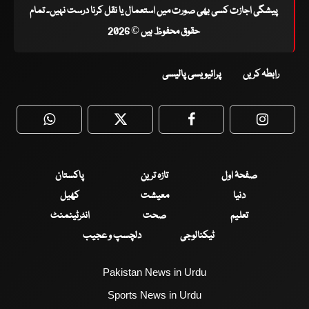
پیشگی اجازت کسی بھی صورت میں استعمال یا نقل کرنا درست نہیں۔ تمام
حقوق محفوظ ہیں © 2026
رابطہ کریں
پرائیویسی پالیسی
WhatsApp
Twitter
Facebook
Faceboo
صفحۂ اول
تازہ ترین
پاکستان
دنیا
معیشت
کھیل
تعلیم
صحت
انٹرٹینمنٹ
ٹیکنالوجی
دلچسپ و عجیب
Pakistan News in Urdu
Sports News in Urdu