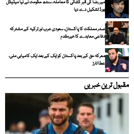
میر رضا کی قبر کشائی کا معاملہ، سندھ حکومت نے نیا میڈیکل
بورڈ تشکیل دے دیا
صدر مملکت کا پاکستان، سعودی عرب اور ترکیہ کے مشترکہ
دفاعی معاہدے کا خیرمقدم
معرکہ حق کے بعد پاکستان کو ایک کے بعد ایک کامیابی ملی،
عطا تارڑ
مقبول ترین خبریں