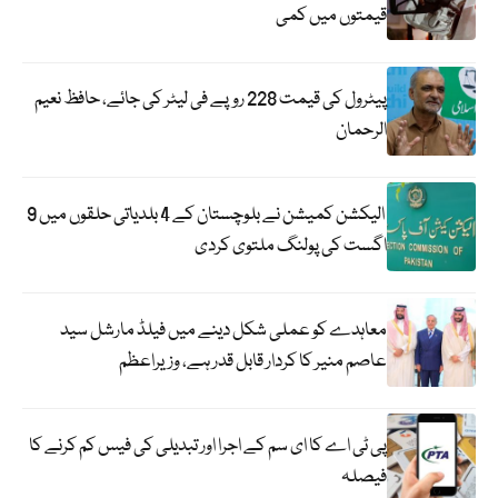
قیمتوں میں کمی
پیٹرول کی قیمت 228 روپے فی لیٹر کی جائے، حافظ نعیم
الرحمان
الیکشن کمیشن نے بلوچستان کے 4 بلدیاتی حلقوں میں 9
اگست کی پولنگ ملتوی کردی
معاہدے کو عملی شکل دینے میں فیلڈ مارشل سید
عاصم منیر کا کردار قابل قدر ہے، وزیراعظم
پی ٹی اے کا ای سم کے اجرا اور تبدیلی کی فیس کم کرنے کا
فیصلہ