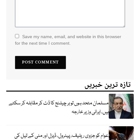
Save my name, email, and website in this browser
for the next time I comment.
تازہ ترین خبریں
مسلمان متحد ہوں تو ہر چیلنج کا ڈٹ کر مقابلہ کر سکتے
ہیں، ایرانی وزیر خارجہ
عوام کو جزوی ریلیف، پیٹرول، ڈیزل اور مٹی کے تیل کی