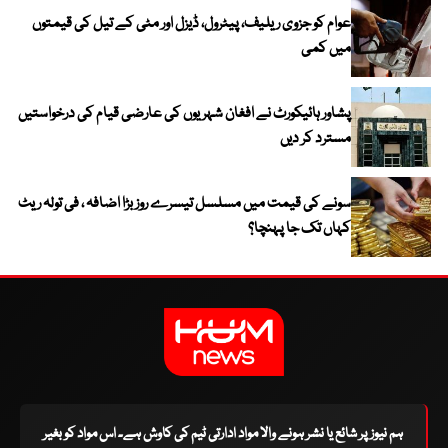
عوام کو جزوی ریلیف، پیٹرول، ڈیزل اور مٹی کے تیل کی قیمتوں
میں کمی
پشاور ہائیکورٹ نے افغان شہریوں کی عارضی قیام کی درخواستیں
مسترد کر دیں
سونے کی قیمت میں مسلسل تیسرے روز بڑا اضافہ ، فی تولہ ریٹ
کہاں تک جا پہنچا؟
ہم نیوز پر شائع یا نشر ہونے والا مواد ادارتی ٹیم کی کاوش ہے۔ اس مواد کو بغیر