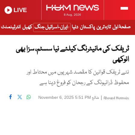
LIVE
8 Aug, 2026
صفحۂ اول
تازہ ترین
پاکستان
دنیا
ایران-اسرائیل جنگ
کھیل
انٹرٹینمنٹ
ٹریفک کی مانیٹرنگ کیلئے نیا سسٹم، سزا بھی
انوکھی
نئے ٹریفک قوانین کا مقصد شہریوں میں محتاط اور
محفوظ ڈرائیونگ کے رجحان کو فروغ دینا ہے
|
شائع
November 6, 2025 5:51 PM
Ahmed Hussain