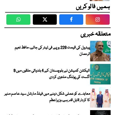
ہمیں فالو کریں
WhatsApp
Twitter
Facebook
Faceboo
متعلقہ خبریں
پیٹرول کی قیمت 228 روپے فی لیٹر کی جائے، حافظ نعیم
الرحمان
الیکشن کمیشن نے بلوچستان کے 4 بلدیاتی حلقوں میں 9
اگست کی پولنگ ملتوی کردی
معاہدے کو عملی شکل دینے میں فیلڈ مارشل سید عاصم منیر
کا کردار قابل قدر ہے، وزیراعظم