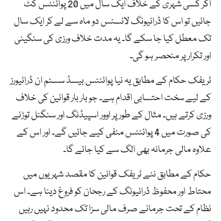
اگر کسی شہری کے خلاف ایک سال میں 20 پوائنٹس کٹ
جائیں تو اس کا ڈرائیونگ لائسنس دو ماہ سے لے کر ایک سال
تک معطل کیا جا سکے گا۔ یہ مدت خلاف ورزی کی سنگینی
اور تکرار پر منحصر ہو گی۔
ٹریفک حکام کے مطابق یہ نیا پوائنٹس بیسڈ سسٹم ان ڈرائیورز
کے لیے سخت احتسابی اقدام ہے۔ جو بار بار قوانین کی خلاف
ورزی کرتے ہیں۔ مثال کے طور پر اوور اسپیڈنگ اور سنگنل توڑنے
کی صورت میں 4 پوائنٹس منفی کیے جائیں گے۔ اور اس کے
علاوہ مالی جرمانہ بھی الگ سے کیا جائے گا۔
حکام کے مطابق نئے ٹریفک قوانین کا مقصد شہریوں میں
محتاط اور محفوظ ڈرائیونگ کے رجحان کو فروغ دینا ہے۔ اس
نظام کے تحت جرمانے صرف مالی سزا تک محدود نہیں رہیں