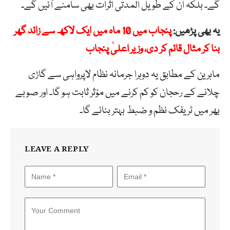
گے۔ بلکہ ان کے طویل المدتی اثرات بھی سامنے آئیں گے۔
یہ بھی پڑھیں:
پنجاب میں 10 ماہ میں ایک لاکھ سے زائد گھر
بنا کر مثال قائم کر دی، وزیر اعلیٰ پنجاب
ماہرین کے مطابق یہ دوہرا جرمانہ نظام لاپرواہی سے گاڑی
چلانے کے رحجان کو کم کرنے میں مؤثر ثابت ہو گا۔ اور صوبے
بھر میں ٹریفک نظم و ضبط بہتر بنائے گا۔
LEAVE A REPLY