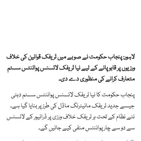
لاہور: پنجاب حکومت نے صوبے میں ٹریفک قوانین کی خلاف
ورزیوں پر قابو پانے کے لیے نیا ٹریفک لائسنس پوائنٹس سسٹم
متعارف کرانے کی منظوری دے دی۔
پنجاب حکومت کا نیا ٹریفک لائسنس پوائنٹس سسٹم دبئی
جیسے جدید ٹریفک مانیٹرنگ ماڈل کی طرز پر بنایا گیا ہے۔
نئے نظام کے تحت ہر ٹریفک خلاف ورزی پر ڈرائیور کے لائسنس
سے دو سے چار پوائنٹس منفی کیے جائیں گے۔