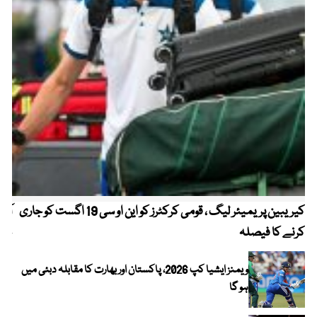
کیریبین پریمیئر لیگ ، قومی کرکٹرز کو این او سی 19 اگست کو جاری
آز
کرنے کا فیصلہ
چھی
ویمنز ایشیا کپ 2026، پاکستان اور بھارت کا مقابلہ دبئی میں
ہو گا