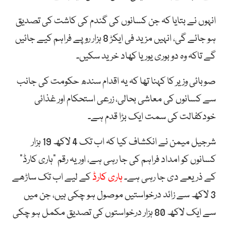
انہوں نے بتایا کہ جن کسانوں کی گندم کی کاشت کی تصدیق
ہو جائے گی، انہیں مزید فی ایکڑ 8 ہزار روپے فراہم کیے جائیں
گے تاکہ وہ دو بوری یوریا کھاد خرید سکیں۔
صوبائی وزیر کا کہنا تھا کہ یہ اقدام سندھ حکومت کی جانب
سے کسانوں کی معاشی بحالی، زرعی استحکام اور غذائی
خودکفالت کی سمت ایک بڑا قدم ہے۔
شرجیل میمن نے انکشاف کیا کہ اب تک 4 لاکھ 19 ہزار
کسانوں کو امداد فراہم کی جا رہی ہے، اور یہ رقم “ہاری کارڈ”
کے ذریعے دی جا رہی ہے۔
ہاری کارڈ
کے لیے اب تک ساڑھے
3 لاکھ سے زائد درخواستیں موصول ہو چکی ہیں، جن میں
سے ایک لاکھ 80 ہزار درخواستوں کی تصدیق مکمل ہو چکی