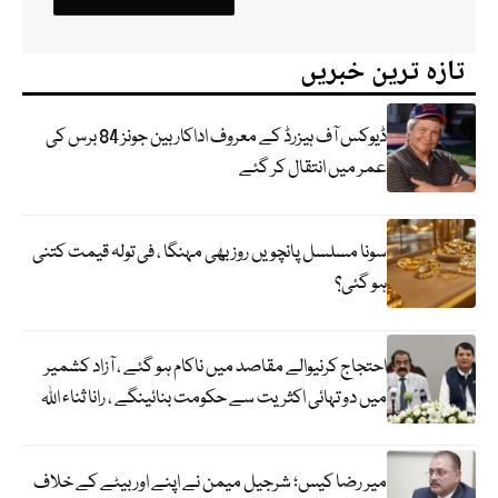
تازہ ترین خبریں
ڈیوکس آف ہیزرڈ کے معروف اداکار بین جونز 84 برس کی
عمر میں انتقال کر گئے
سونا مسلسل پانچویں روز بھی مہنگا ، فی تولہ قیمت کتنی
ہو گئی؟
احتجاج کرنیوالے مقاصد میں ناکام ہو گئے ، آزاد کشمیر
میں دو تہائی اکثریت سے حکومت بنائینگے ، رانا ثناء اللہ
میر رضا کیس؛ شرجیل میمن نے اپنے اور بیٹے کے خلاف