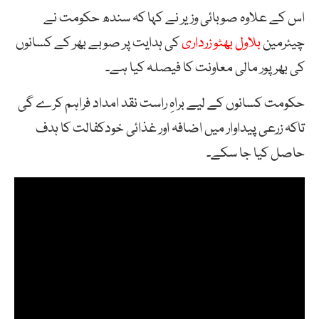
اس کے علاوہ صوبائی وزیر نے کہا کہ سندھ حکومت نے
چیئرمین
بلاول بھٹو زرداری
کی ہدایت پر صوبے بھر کے کسانوں
کی بھرپور مالی معاونت کا فیصلہ کیا ہے۔
حکومت کسانوں کے لیے براہِ راست نقد امداد فراہم کرے گی
تاکہ زرعی پیداوار میں اضافہ اور غذائی خودکفالت کا ہدف
حاصل کیا جا سکے۔