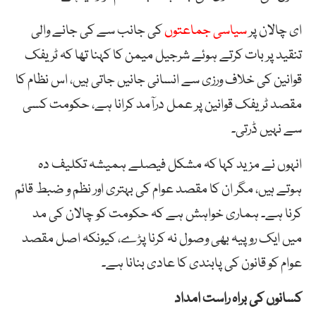
ای چالان پر
سیاسی جماعتوں
کی جانب سے کی جانے والی
تنقید پر بات کرتے ہوئے شرجیل میمن کا کہنا تھا کہ ٹریفک
قوانین کی خلاف ورزی سے انسانی جانیں جاتی ہیں، اس نظام کا
مقصد ٹریفک قوانین پر عمل درآمد کرانا ہے، حکومت کسی
سے نہیں ڈرتی۔
انہوں نے مزید کہا کہ مشکل فیصلے ہمیشہ تکلیف دہ
ہوتے ہیں، مگر ان کا مقصد عوام کی بہتری اور نظم و ضبط قائم
کرنا ہے۔ ہماری خواہش ہے کہ حکومت کو چالان کی مد
میں ایک روپیہ بھی وصول نہ کرنا پڑے، کیونکہ اصل مقصد
عوام کو قانون کی پابندی کا عادی بنانا ہے۔
کسانوں کی براہ راست امداد