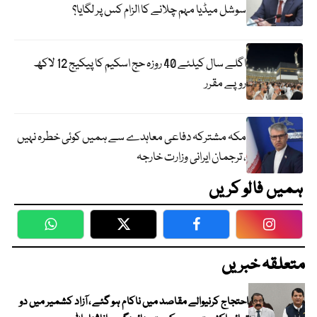
سوشل میڈیا مہم چلانے کا الزام کس پر لگایا؟
اگلے سال کیلئے 40 روزہ حج اسکیم کا پیکیج 12 لاکھ
روپے مقرر
مکہ مشترکہ دفاعی معاہدے سے ہمیں کوئی خطرہ نہیں
، ترجمان ایرانی وزارت خارجہ
ہمیں فالو کریں
WhatsApp
Twitter
Facebook
Faceboo
متعلقہ خبریں
احتجاج کرنیوالے مقاصد میں ناکام ہو گئے ، آزاد کشمیر میں دو