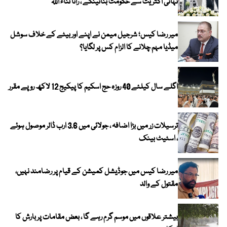
تہائی اکثریت سے حکومت بنائینگے ، رانا ثناء اللہ
میر رضا کیس؛ شرجیل میمن نے اپنے اور بیٹے کے خلاف سوشل
میڈیا مہم چلانے کا الزام کس پر لگایا؟
اگلے سال کیلئے 40 روزہ حج اسکیم کا پیکیج 12 لاکھ روپے مقرر
ترسیلات زر میں بڑا اضافہ ، جولائی میں 3.6 ارب ڈالر موصول ہوئے
، اسٹیٹ بینک
میر رضا کیس میں جوڈیشل کمیشن کے قیام پر رضامند نہیں،
مقتول کے والد
بیشتر علاقوں میں موسم گرم رہے گا ، بعض مقامات پر بارش کا