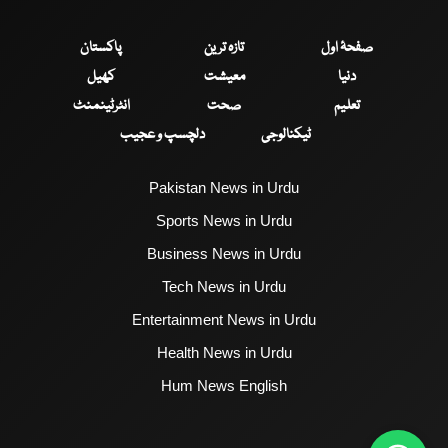
صفحۂ اول
تازہ ترین
پاکستان
دنیا
معیشت
کھیل
تعلیم
صحت
انٹرٹینمنٹ
ٹیکنالوجی
دلچسپ و عجیب
Pakistan News in Urdu
Sports News in Urdu
Business News in Urdu
Tech News in Urdu
Entertainment News in Urdu
Health News in Urdu
Hum News English