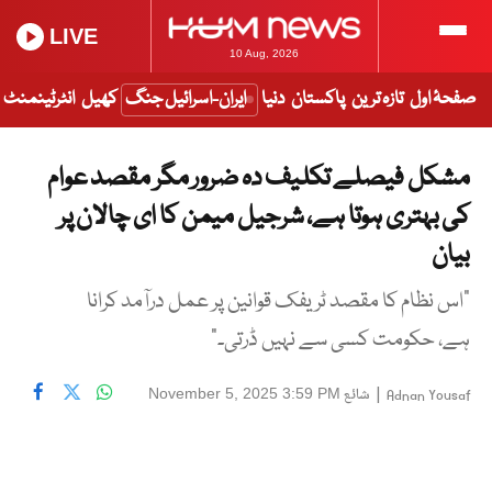
LIVE
10 Aug, 2026
صفحۂ اول
تازہ ترین
پاکستان
دنیا
ایران-اسرائیل جنگ
کھیل
انٹرٹینمنٹ
مشکل فیصلے تکلیف دہ ضرور مگر مقصد عوام
کی بہتری ہوتا ہے، شرجیل میمن کا ای چالان پر
بیان
"اس نظام کا مقصد ٹریفک قوانین پر عمل درآمد کرانا
ہے، حکومت کسی سے نہیں ڈرتی۔"
|
شائع
November 5, 2025 3:59 PM
Adnan Yousaf