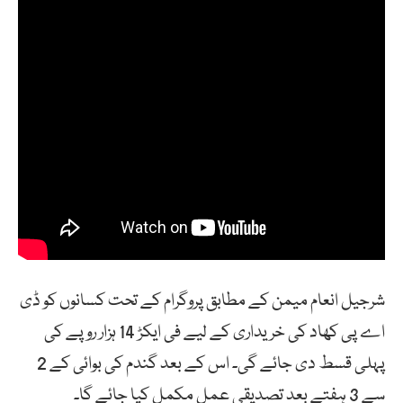
شرجیل انعام میمن کے مطابق پروگرام کے تحت کسانوں کو ڈی
اے پی کھاد کی خریداری کے لیے فی ایکڑ 14 ہزار روپے کی
پہلی قسط دی جائے گی۔ اس کے بعد گندم کی بوائی کے 2
سے 3 ہفتے بعد تصدیقی عمل مکمل کیا جائے گا۔