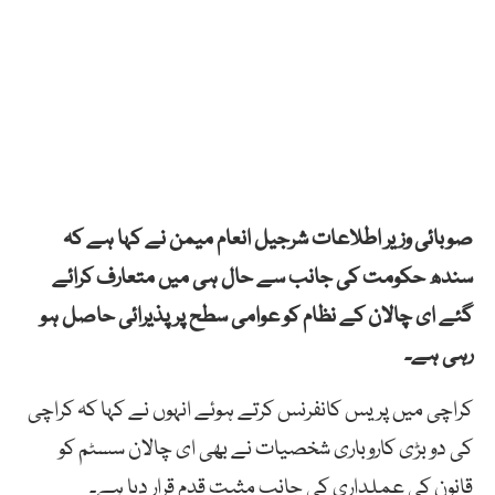
صوبائی وزیر اطلاعات شرجیل انعام میمن نے کہا ہے کہ
سندھ حکومت کی جانب سے حال ہی میں متعارف کرائے
گئے ای چالان کے نظام کو عوامی سطح پر پذیرائی حاصل ہو
رہی ہے۔
کراچی میں پریس کانفرنس کرتے ہوئے انہوں نے کہا کہ کراچی
کی دو بڑی کاروباری شخصیات نے بھی ای چالان سسٹم کو
قانون کی عملداری کی جانب مثبت قدم قرار دیا ہے۔