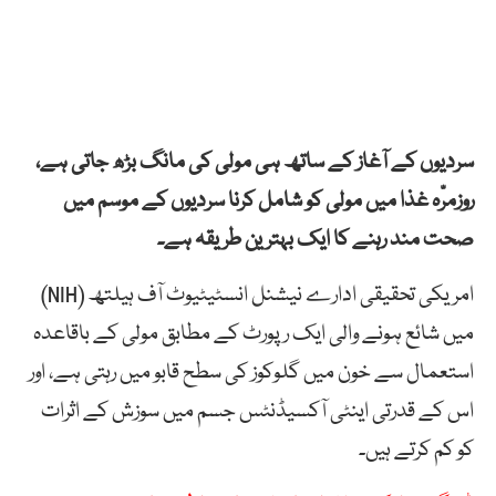
سردیوں کے آغاز کے ساتھ ہی مولی کی مانگ بڑھ جاتی ہے،
روزمرّہ غذا میں مولی کو شامل کرنا سردیوں کے موسم میں
صحت مند رہنے کا ایک بہترین طریقہ ہے۔
امریکی تحقیقی ادارے نیشنل انسٹیٹیوٹ آف ہیلتھ (NIH)
میں شائع ہونے والی ایک رپورٹ کے مطابق مولی کے باقاعدہ
استعمال سے خون میں گلوکوز کی سطح قابو میں رہتی ہے، اور
اس کے قدرتی اینٹی آکسیڈنٹس جسم میں سوزش کے اثرات
کو کم کرتے ہیں۔