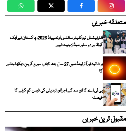
WhatsApp
Twitter
Facebook
Faceboo
متعلقہ خبریں
انٹرنیشنل نیوکلیئر سائنس اولمپیاڈ 2026، پاکستان نے ایک
گولڈ اور دو سلور میڈلز جیت لیے
برطانیہ اور آئرلینڈ میں 27 سال بعد نایاب سورج گرہن دیکھا جائے
گا
پی ٹی اے کا ای سم کے اجرا اور تبدیلی کی فیس کم کرنے کا
فیصلہ
مقبول ترین خبریں