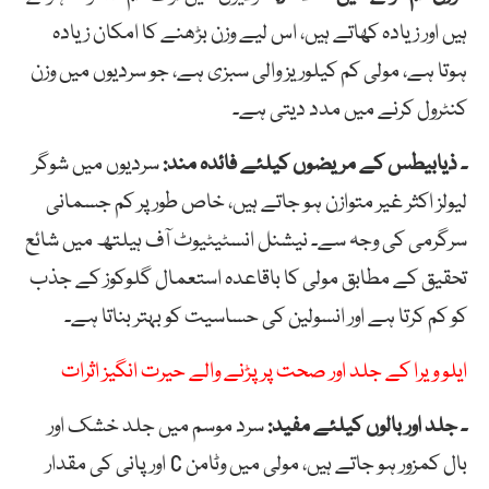
ہیں اور زیادہ کھاتے ہیں، اس لیے وزن بڑھنے کا امکان زیادہ
ہوتا ہے، مولی کم کیلوریز والی سبزی ہے، جو سردیوں میں وزن
کنٹرول کرنے میں مدد دیتی ہے۔
۔ ذیابیطس کے مریضوں کیلئے فائدہ مند:
سردیوں میں شوگر
لیولز اکثر غیر متوازن ہو جاتے ہیں، خاص طور پر کم جسمانی
سرگرمی کی وجہ سے۔ نیشنل انسٹیٹیوٹ آف ہیلتھ میں شائع
تحقیق کے مطابق مولی کا باقاعدہ استعمال گلوکوز کے جذب
کو کم کرتا ہے اور انسولین کی حساسیت کو بہتر بناتا ہے۔
ایلو ویرا کے جلد اور صحت پر پڑنے والے حیرت انگیز اثرات
۔ جلد اور بالوں کیلئے مفید:
سرد موسم میں جلد خشک اور
بال کمزور ہو جاتے ہیں، مولی میں وٹامن C اور پانی کی مقدار