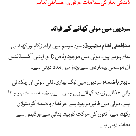
ڈینگی بخار کی علامات اور فوری احتیاطی تدابیر
سردیوں میں مولی کھانے کے فوائد
مدافعتی نظام مضبوط:
سرد موسم میں نزلہ، زکام اور کھانسی
عام ہوتے ہیں، مولی میں موجود وٹامن C اور اینٹی آکسیڈنٹس
ان موسمی بیماریوں سے بچاؤ میں مدد دیتی ہے۔
۔ بہتر ہاضمہ:
سردیوں میں لوگ بھاری، تلی ہوئی اور چکنائی
والی غذائیں زیادہ کھاتے ہیں جس سے ہاضمہ سست ہو جاتا
ہے، مولی میں فائبر موجود ہے جو نظامِ ہاضمہ کو متوازن
رکھتا ہے، آنتوں کی حرکت کو بہتر بناتی ہے اور قبض سے
نجات دیتی ہے۔