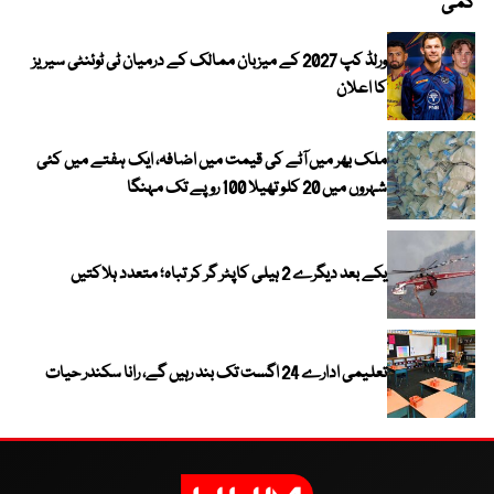
کمی
ورلڈ کپ 2027 کے میزبان ممالک کے درمیان ٹی ٹوئنٹی سیریز
کا اعلان
ملک بھر میں آٹے کی قیمت میں اضافہ، ایک ہفتے میں کئی
شہروں میں 20 کلو تھیلا 100 روپے تک مہنگا
یکے بعد دیگرے 2 ہیلی کاپٹر گر کر تباہ؛ متعدد ہلاکتیں
تعلیمی ادارے 24 اگست تک بند رہیں گے، رانا سکندر حیات