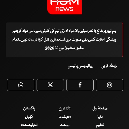
ہم نیوز پر شائع یا نشر ہونے والا مواد ادارتی ٹیم کی کاوش ہے۔ اس مواد کو بغیر
پیشگی اجازت کسی بھی صورت میں استعمال یا نقل کرنا درست نہیں۔ تمام
حقوق محفوظ ہیں © 2026
رابطہ کریں
پرائیویسی پالیسی
WhatsApp
Twitter
Facebook
Faceboo
صفحۂ اول
تازہ ترین
پاکستان
دنیا
معیشت
کھیل
تعلیم
صحت
انٹرٹینمنٹ