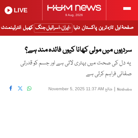
LIVE
9 Aug, 2026
صفحۂ اول
تازہ ترین
پاکستان
دنیا
ایران-اسرائیل جنگ
کھیل
انٹرٹینمنٹ
سردیوں میں مولی کھانا کیوں فائدہ مند ہے؟
یہ دل کی صحت میں بہتری لاتی ہے اور جسم کو قدرتی
صفائی فراہم کرتی ہے
|
شائع
November 5, 2025 11:37 AM
Noshaba