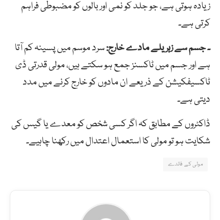
زیادہ ہوتی ہے، جو جلد کو نمی اور بالوں کو مضبوطی فراہم
کرتی ہے۔
۔ جسم سے زہریلے مادے خارج:
سرد موسم میں پسینہ کم آتا
ہے اور جسم میں ٹاکسنز جمع ہو سکتے ہیں، مولی قدرتی ڈی
ٹاکسیفکیشن کے ذریعے ان مادوں کو خارج کرنے میں مدد
دیتی ہے۔
ڈاکٹروں کے مطابق کہ اگر کسی شخص کو معدے یا گیس کی
شکایت ہو تو مولی کا استعمال اعتدال میں رکھنا چاہیے۔
مولی کے فائدے