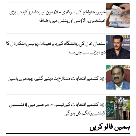
خیبرپختونخوا کے سرکاری ملازمین اور پنشنرز کیلئے بڑی
خوشخبری، الاؤنس اور پنشن میں اضافہ
سلمان خان کی رہائشگاہ کے باہر تعینات پولیس اہلکار دل کا
دورہ پڑنے سے چل بسا
آزاد کشمیر انتخابات متنازع بنا دیئے گئے، چودھری یاسین
آزاد کشمیر انتخابات کے تیسرے مرحلے میں 4 نشستوں
کیلئے پولنگ کل ہو گی
ہمیں فالو کریں