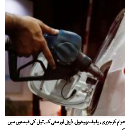
عوام کو جزوی ریلیف، پیٹرول، ڈیزل اور مٹی کے تیل کی قیمتوں میں
4 روز میں سونے کی قیمت میں بڑا اضافہ