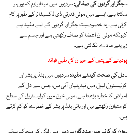
۔ جگر اور گردوں کی صفائی:
سردیوں میں میٹابولزم کمزور ہو
سکتا ہے، ایسے میں مولی قدرتی ڈی ٹاکسیفائر کے طور پر کام
کرتی ہے، یہ خصوصیت جگر اور گردوں کے لیے مفید ہے
کیونکہ مولی ان اعضا کو صاف رکھتی ہے اور جسم سے
زہریلے مادے نکالتی ہے۔
پودینے کے پتوں کے حیران کن طبی فوائد
۔ دل کی صحت کیلئے مفید:
سردیوں میں بلڈ پریشر اور
کولیسٹرول لیول میں تبدیلیاں آتی ہیں، جس سے دل کے
امراض کا خطرہ بڑھتا ہے، مولی خون میں کولیسٹرول کی سطح
کو متوازن رکھتے ہیں اور ہائی بلڈ پریشر کے خطرے کو کم کرتے
ہیں۔
۔ وزن کم کرنے میں مددگار:
سردیوں میں لوگ کم متحرک ہوتے