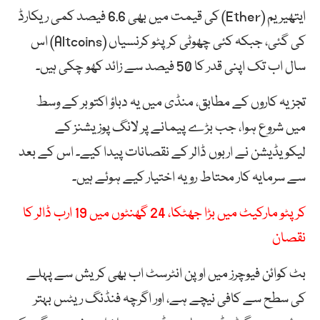
ایتھیریم (Ether) کی قیمت میں بھی 6.6 فیصد کمی ریکارڈ
کی گئی، جبکہ کئی چھوٹی کرپٹو کرنسیاں (Altcoins) اس
سال اب تک اپنی قدر کا 50 فیصد سے زائد کھو چکی ہیں۔
تجزیہ کاروں کے مطابق، منڈی میں یہ دباؤ اکتوبر کے وسط
میں شروع ہوا، جب بڑے پیمانے پر لانگ پوزیشنز کے
لیکویڈیشن نے اربوں ڈالر کے نقصانات پیدا کیے۔ اس کے بعد
سے سرمایہ کار محتاط رویہ اختیار کیے ہوئے ہیں۔
کرپٹو مارکیٹ میں بڑا جھٹکا، 24 گھنٹوں میں 19 ارب ڈالر کا
نقصان
بٹ کوائن فیوچرز میں اوپن انٹرسٹ اب بھی کریش سے پہلے
کی سطح سے کافی نیچے ہے، اور اگرچہ فنڈنگ ریٹس بہتر