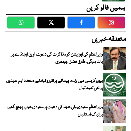
ہمیں فالو کریں
WhatsApp
Twitter
Facebook
Faceboo
متعلقہ خبریں
وزیراعظم کی اپوزیشن کو مذاکرات کی دعوت، اوپن ایجنڈے پر
بات ہوگی، طارق فضل چودھری
بیوروکریسی میں بڑے پیمانے پر تقرر و تبادلے، متعدد اہم عہدوں
پر نئی تعیناتیاں
وزیراعظم سعودی ولی عہد کی دعوت پر سعودی عرب پہنچ گئے،
پر تپاک استقبال