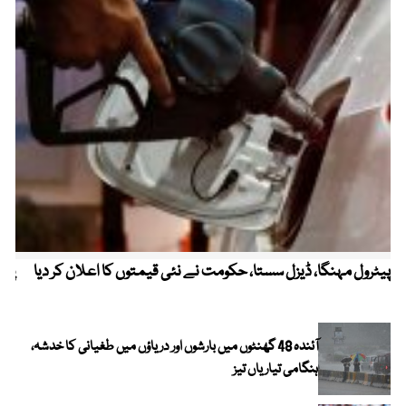
پیٹرول مہنگا، ڈیزل سستا، حکومت نے نئی قیمتوں کا اعلان کر دیا
پنج
آئندہ 48 گھنٹوں میں بارشوں اور دریاؤں میں طغیانی کا خدشہ،
ہنگامی تیاریاں تیز