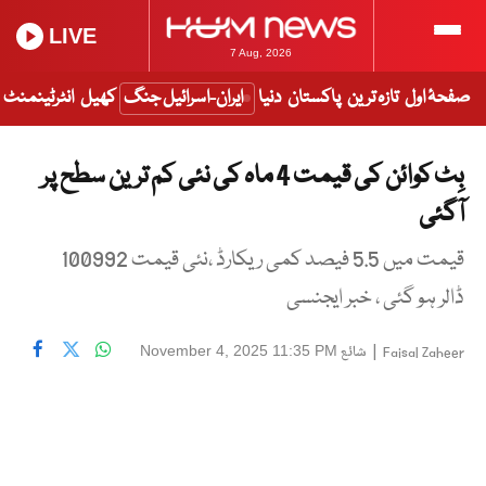
LIVE
7 Aug, 2026
صفحۂ اول
تازہ ترین
پاکستان
دنیا
ایران-اسرائیل جنگ
کھیل
انٹرٹینمنٹ
بِٹ کوائن کی قیمت 4 ماہ کی نئی کم ترین سطح پر
آگئی
قیمت میں 5.5 فیصد کمی ریکارڈ ،نئی قیمت 100992
ڈالر ہو گئی ، خبر ایجنسی
|
شائع
November 4, 2025 11:35 PM
Faisal Zaheer