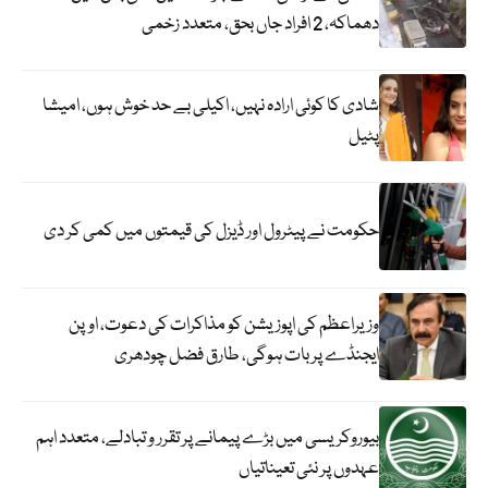
دھماکہ، 2 افراد جاں بحق، متعدد زخمی
شادی کا کوئی ارادہ نہیں، اکیلی بے حد خوش ہوں، امیشا
پٹیل
حکومت نے پیٹرول اور ڈیزل کی قیمتوں میں کمی کر دی
وزیراعظم کی اپوزیشن کو مذاکرات کی دعوت، اوپن
ایجنڈے پر بات ہوگی، طارق فضل چودھری
بیوروکریسی میں بڑے پیمانے پر تقرر و تبادلے، متعدد اہم
عہدوں پر نئی تعیناتیاں