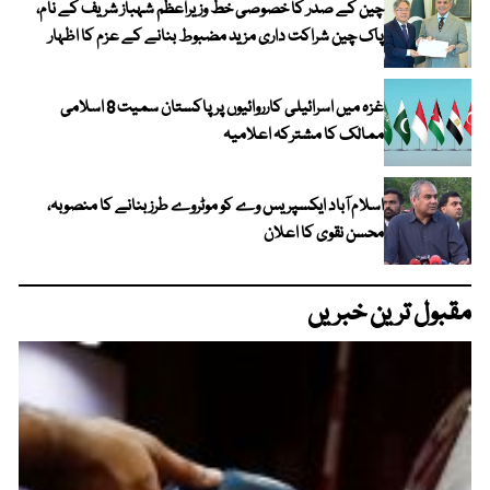
چین کے صدر کا خصوصی خط وزیراعظم شہباز شریف کے نام،
پاک چین شراکت داری مزید مضبوط بنانے کے عزم کا اظہار
غزہ میں اسرائیلی کارروائیوں پر پاکستان سمیت 8 اسلامی
ممالک کا مشترکہ اعلامیہ
اسلام آباد ایکسپریس وے کو موٹروے طرز بنانے کا منصوبہ،
محسن نقوی کا اعلان
مقبول ترین خبریں