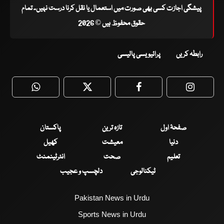
پیشگی اجازت کسی بھی صورت میں استعمال یا نقل کرنا درست نہیں۔ تمام
حقوق محفوظ ہیں © 2026
رابطہ کریں
پرائیویسی پالیسی
WhatsApp
Twitter
Facebook
Faceboo
صفحۂ اول
تازہ ترین
پاکستان
دنیا
معیشت
کھیل
تعلیم
صحت
انٹرٹینمنٹ
ٹیکنالوجی
دلچسپ و عجیب
Pakistan News in Urdu
Sports News in Urdu