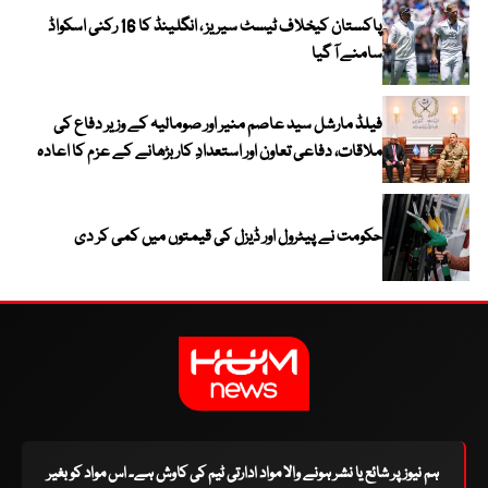
پاکستان کیخلاف ٹیسٹ سیریز ، انگلینڈ کا 16 رکنی اسکواڈ
سامنے آ گیا
فیلڈ مارشل سید عاصم منیر اور صومالیہ کے وزیر دفاع کی
ملاقات، دفاعی تعاون اور استعدادِ کار بڑھانے کے عزم کا اعادہ
حکومت نے پیٹرول اور ڈیزل کی قیمتوں میں کمی کر دی
ہم نیوز پر شائع یا نشر ہونے والا مواد ادارتی ٹیم کی کاوش ہے۔ اس مواد کو بغیر