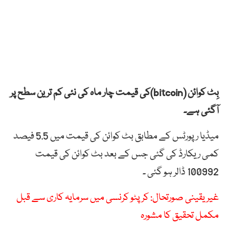
بِٹ کوائن (bitcoin)کی قیمت چار ماہ کی نئی کم ترین سطح پر
آگئی ہے۔
میڈیا رپورٹس کے مطابق بٹ کوائن کی قیمت میں 5.5 فیصد
کمی ریکارڈ کی گئی جس کے بعد بٹ کوائن کی قیمت
100992 ڈالر ہو گئی ۔
غیر یقینی صورتحال: کرپٹو کرنسی میں سرمایہ کاری سے قبل
مکمل تحقیق کا مشورہ