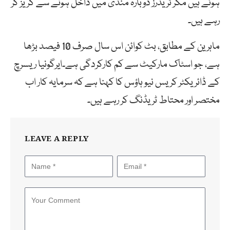
ہوئے ہیں مگر ٹریڈرز دوبارہ منڈی میں داخل ہونے سے گریز کر
رہے ہیں۔
ماہرین کے مطابق، بٹ کوائن اس سال صرف 10 فیصد بڑھا
ہے، جو اسٹاک مارکیٹ سے کم کارکردگی ہے۔ایرگونیا ریسرچ
کے ڈائریکٹر کریس نیو ہاؤس کا کہنا ہے کہ سرمایہ کار اب
مختصر اور محتاط ٹریڈنگ کر رہے ہیں۔
LEAVE A REPLY