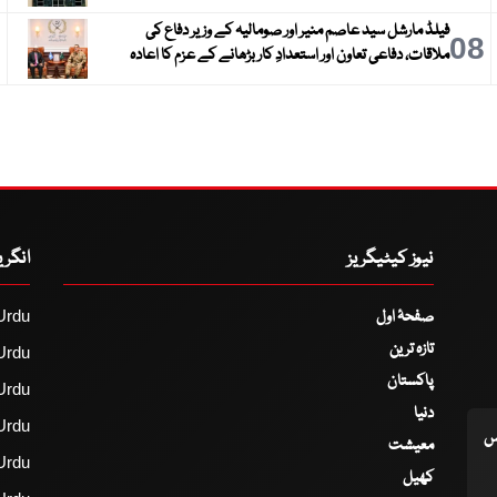
فیلڈ مارشل سید عاصم منیر اور صومالیہ کے وزیر دفاع کی
9
08
ملاقات، دفاعی تعاون اور استعدادِ کار بڑھانے کے عزم کا اعادہ
نیوز کیٹیگریز
انگر
صفحۂ اول
Urdu
تازہ ترین
Urdu
پاکستان
Urdu
دنیا
Urdu
اس
معیشت
Urdu
کھیل