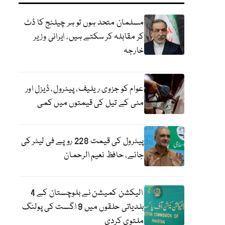
مسلمان متحد ہوں تو ہر چیلنج کا ڈٹ
کر مقابلہ کر سکتے ہیں، ایرانی وزیر
خارجہ
عوام کو جزوی ریلیف، پیٹرول، ڈیزل اور
مٹی کے تیل کی قیمتوں میں کمی
پیٹرول کی قیمت 228 روپے فی لیٹر کی
جائے، حافظ نعیم الرحمان
الیکشن کمیشن نے بلوچستان کے 4
بلدیاتی حلقوں میں 9 اگست کی پولنگ
ملتوی کردی