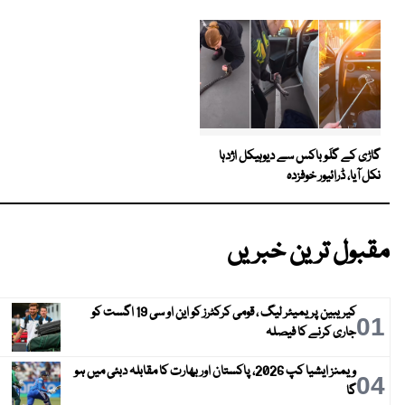
گاڑی کے گلَو باکس سے دیوہیکل اژدہا
نکل آیا، ڈرائیور خوفزدہ
مقبول ترین خبریں
کیریبین پریمیئر لیگ ، قومی کرکٹرز کو این او سی 19 اگست کو
01
جاری کرنے کا فیصلہ
ویمنز ایشیا کپ 2026، پاکستان اور بھارت کا مقابلہ دبئی میں ہو
04
گا