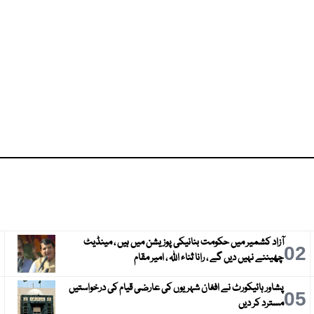
آزاد کشمیر میں حکومت بنانیکی پوزیشن میں ہیں ، مینڈیٹ
3
02
چھیننے نہیں دیں گے ، رانا ثناء اللہ ، امیر مقام
پشاور ہائیکورٹ نے افغان شہریوں کی عارضی قیام کی درخواستیں
6
05
مسترد کر دیں