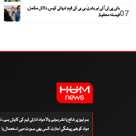
بانی پی ٹی آئی اور بشریٰ بی بی کی قیدِ تنہائی کیس، دلائل مکمل،
07
فیصلہ محفوظ
ہم نیوز پر شائع یا نشر ہونے والا مواد ادارتی ٹیم کی کاوش ہے۔ 
مواد کو بغیر پیشگی اجازت کسی بھی صورت میں استعمال یا