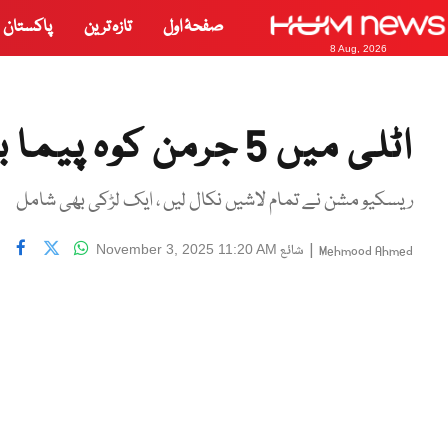
صفحۂ اول
تازہ ترین
پاکستان
8 Aug, 2026
اٹلی میں 5 جرمن کوہ پیما برفانی تودے تلے دب کر ہلاک
ریسکیو مشن نے تمام لاشیں نکال لیں ، ایک لڑکی بھی شامل
|
شائع
November 3, 2025 11:20 AM
Mehmood Ahmed