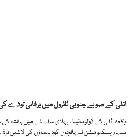
اٹلی کے صوبے جنوبی ٹائرول میں برفانی تودے کی زد میں آ کر 5 جرمن کوہ پ
ہے۔ ریسکیو مشن نے پانچوں کوہ پیماؤں کی لاشیں برف 