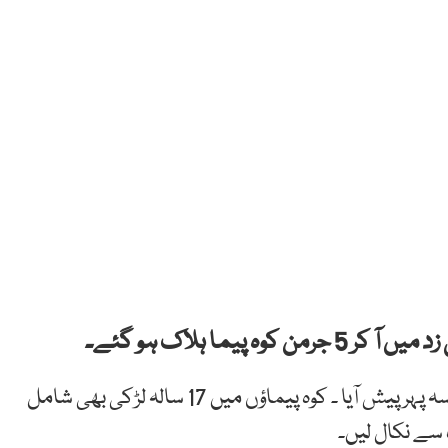
یما ہلاک ہو گئے۔
واقعہ اٹلی کے ڈولومائیٹ پہاڑی سلسلے میں ہفتہ کی سہ پہر پیش آیا ۔ کوہ پیماؤں میں 17 سالہ لڑکی بھی شامل
سے نکال لیں۔