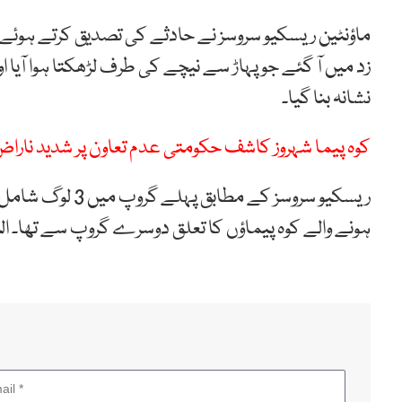
ماؤنٹین ریسکیو سروسز نے حادثے کی تصدیق کرتے ہوئے ب
زد میں آ گئے جو پہاڑ سے نیچے کی طرف لڑھکتا ہوا آیا ا
نشانہ بنا گیا۔
کوہ پیما شہروز کاشف حکومتی عدم تعاون پر شدید ناراض
ریسکیو سروسز کے 
ہونے والے کوہ پیماؤں کا تعلق دوسرے گروپ سے تھا۔ ال