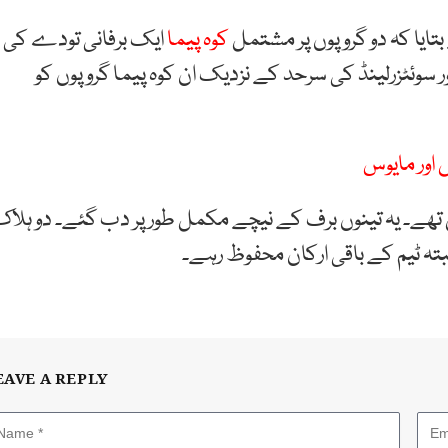
تایا کہ دو گروپوں پر مشتمل
کوہ پیما
ایک برفانی تودے کی
ور سوئٹزرلینڈ کی سرحد کے نزدیک ان کوہ پیما گروپوں کو
 اور مایوس
مطابق پہلے گروپ میں 3 لوگ شامل تھے۔ یہ تینوں برف کے نیچے مکمل طور پر دب گئے۔ دو ہلا
بتہ ٹیم کے باقی ارکان محفوظ رہے۔
EAVE A REPLY